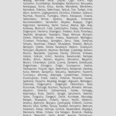
Beydağ, Bornova, Buca, Çeşme, Çiğli, Dikili, Foça,
Gaziemir, Güzelbahçe, Karabağlar, Karaburun, Karşıyaka,
Kemalpaşa, Kınık, Kiraz, Konak, Menderes, Menemen,
Narlıdere, Ödemiş, Seferihisar, Selçuk, Tire, Torbalı, Urla,
Afşin, Andırın, Çağlayancerit, Ekinözü, Elbistan, Göksun,
Nurhak, Pazarcık, Türkoğlu, Eflani, Eskipazar, Ovacık,
Safranbolu, Yenice, Ayrancı, Başyayla, Ermenek,
Kazımkarabekir, Sarıveliler, Akyaka, Arpaçay, Digor,
Kağızman, Sarıkamış, Selim, Susuz, Abana, Ağlı, Araç,
Azdavay, Bozkurt, Cide, Çatalzeytin, Daday, Devrekani,
Doğanyurt, Hanönü, İhsangazi, İnebolu, Küre, Pınarbaşı,
Seydiler, Şenpazar, Taşköprü, Tosya, Akkışla, Bünyan,
Develi, Felahiye, Hacılar, İncesu, Kocasinan, Melikgazi,
Özvatan, Pınarbaşı, Sarıoğlan, Sarız, Talas, Tomarza,
Yahyalı, Yeşilhisar, Elbeyli, Musabeyli, Polateli, Bahşili,
Balışeyh, Çelebi, Delice, Karakeçili, Keskin, Sulakyurt,
Yahşiyan, Akçakent, Akpınar, Boztepe, Çiçekdağı, Kaman,
Mucur, Başiskele, Çayırova, Darıca, Derince, Dilovası,
Gebze, Gölcük, İzmit, Kandıra, Karamürsel, Kartepe,
Körfez, Ahırlı, Akören, Akşehir, Altınekin, Beyşehir,
Bozkır, Cihanbeyli, Çeltik, Çumra, Derbent, Derebucak,
Doğanhisar, Emirgazi, Ereğli, Güneysınır, Hadim,
Halkapınar, Hüyük, Ilgın, Kadınhanı, Karapınar, Karatay,
Kulu, Meram, Sarayönü, Selçuklu, Seydişehir, Taşkent,
Tuzlukçu, Altıntaş, Aslanapa, Çavdarhisar, Domaniç,
Dumlupınar, Emet, Gediz, Hisarcık, Pazarlar, Simav,
Şaphane, Tavşanlı, Akçadağ, Arapgir, Arguvan, Battalgazi,
Darende, Doğanşehir, Doğanyol, Hekimhan, Kale,
Kuluncak, Pütürge, Yazıhan, Yeşilyurt, Ahmetli, Akhisar,
Alaşehir, Demirci, Gölmarmara, Görde, Kırkağaç,
Köprübaşı, Kula, Salihli, Sarıgöl, Saruhanlı, Selendi,
Soma, Turgutlu, Dargeçit, Derik, Kızıltepe, Mazıdağı,
Midyat, Nusaybin, Ömerli, Savur, Yeşilli, Akdeniz,
Anamu, Aydıncık, Bozyazı, Çamlıyayla, Erdemli, Gülnar,
Mezitli, Mut, Silifke, Tarsus, Toroslar, Yenişehir, Bodrum,
Dalaman, Datça, Fethiye, Güllük, Kavaklıdere, Köyçeğiz,
Marmaris, Milas, Ortaca, Ula Yatağan, Bulanık, Hasköy,
Korkut, Malazgirt, Varto, Acıgöl, Avanos, Derinkuyu,