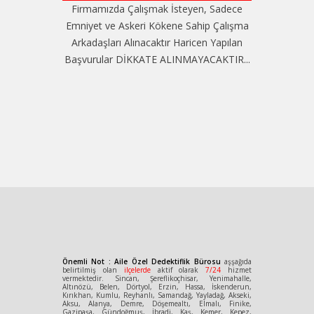
Firmamızda Çalışmak İsteyen, Sadece
Emniyet ve Askeri Kökene Sahip Çalışma
Arkadaşları Alınacaktır Haricen Yapılan
Başvurular DİKKATE ALINMAYACAKTIR...
Önemli Not : Aile Özel Dedektiflik Bürosu
aşşağıda
belirtilmiş olan
ilçelerde
aktif olarak
7/24
hizmet
vermektedir. Sincan, Şereflikoçhisar, Yenimahalle,
Altınözü, Belen, Dörtyol, Erzin, Hassa, İskenderun,
Kırıkhan, Kumlu, Reyhanlı, Samandağ, Yayladağ, Akseki,
Aksu, Alanya, Demre, Döşemealtı, Elmalı, Finike,
Gazipaşa, Gündoğmuş, İbradi, Kaş, Kemer, Kepez,