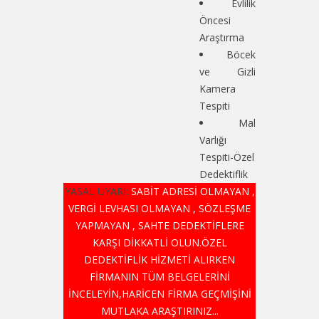
Evlilik
Öncesi
Araştırma
Böcek
ve Gizli
Kamera
Tespiti
Mal
Varlığı
Tespiti-Özel
Dedektiflik
YASAL UYARI:
SABİT ADRESİ OLMAYAN ,
VERGİ LEVHASI OLMAYAN , SÖZLEŞME
YAPMAYAN , SAHTE DEDEKTİFLERE
KARŞI DİKKATLİ OLUN.ÖZEL
DEDEKTİFLİK HİZMETİ ALIRKEN
FİRMANIN TÜM BELGELERİNİ
İNCELEYİN,HARİCEN FİRMA GEÇMİŞİNİ
MUTLAKA ARAŞTIRINIZ...