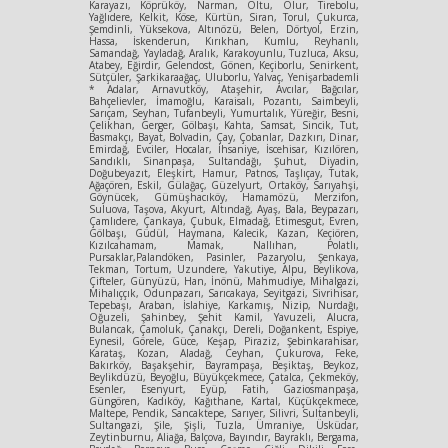
Karayazı, Köprüköy, Narman, Oltu, Olur, Tirebolu,
Yağlıdere, Kelkit, Köse, Kürtün, Siran, Torul, Çukurca,
Şemdinli, Yüksekova, Altınözü, Belen, Dörtyol, Erzin,
Hassa, İskenderun, Kırıkhan, Kumlu, Reyhanlı,
Samandağ, Yayladağ, Aralık, Karakoyunlu, Tuzluca, Aksu,
Atabey, Eğirdir, Gelendost, Gönen, Keçiborlu, Senirkent,
Sütçüler, Şarkikaraağaç, Uluborlu, Yalvaç, Yenişarbademli
* Adalar, Arnavutköy, Ataşehir, Avcılar, Bağcılar,
Bahçelievler, İmamoğlu, Karaisalı, Pozantı, Saimbeyli,
Sarıçam, Seyhan, Tufanbeyli, Yumurtalık, Yüreğir, Besni,
Çelikhan, Gerger, Gölbaşı, Kahta, Samsat, Sincik, Tut,
Basmakçı, Bayat, Bolvadin, Çay, Çobanlar, Dazkırı, Dinar,
Emirdağ, Evciler, Hocalar, İhsaniye, İscehisar, Kızılören,
Sandıklı, Sinanpaşa, Sultandağı, Şuhut, Diyadin,
Doğubeyazıt, Eleşkirt, Hamur, Patnos, Taşlıçay, Tutak,
Ağaçören, Eskil, Gülağaç, Güzelyurt, Ortaköy, Sarıyahşi,
Göynücek, Gümüşhacıköy, Hamamözü, Merzifon,
Suluova, Taşova, Akyurt, Altındağ, Ayaş, Bala, Beypazarı,
Çamlıdere, Çankaya, Çubuk, Elmadağ, Etimesgut, Evren,
Gölbaşı, Güdül, Haymana, Kalecik, Kazan, Keçiören,
Kızılcahamam, Mamak, Nallıhan, Polatlı,
Pursaklar,Palandöken, Pasinler, Pazaryolu, Şenkaya,
Tekman, Tortum, Uzundere, Yakutiye, Alpu, Beylikova,
Çifteler, Günyüzü, Han, İnönü, Mahmudiye, Mihalgazi,
Mihalıççık, Odunpazarı, Sarıcakaya, Seyitgazi, Sivrihisar,
Tepebaşı, Araban, İslahiye, Karkamış, Nizip, Nurdağı,
Oğuzeli, Şahinbey, Şehit Kamil, Yavuzeli, Alucra,
Bulancak, Çamoluk, Çanakçı, Dereli, Doğankent, Espiye,
Eynesil, Görele, Güce, Keşap, Piraziz, Şebinkarahisar,
Karataş, Kozan, Aladağ, Ceyhan, Çukurova, Feke,
Bakırköy, Başakşehir, Bayrampaşa, Beşiktaş, Beykoz,
Beylikdüzü, Beyoğlu, Büyükçekmece, Çatalca, Çekmeköy,
Esenler, Esenyurt, Eyüp, Fatih, Gaziosmanpaşa,
Güngören, Kadıköy, Kağıthane, Kartal, Küçükçekmece,
Maltepe, Pendik, Sancaktepe, Sarıyer, Silivri, Sultanbeyli,
Sultangazi, Şile, Şişli, Tuzla, Ümraniye, Üsküdar,
Zeytinburnu, Aliağa, Balçova, Bayındır, Bayraklı, Bergama,