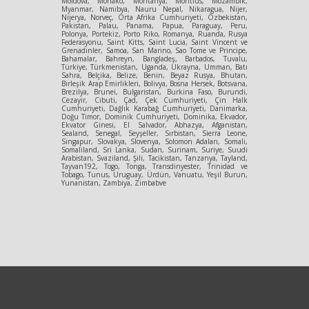
Moldova, Monako, Moritanya, Moritius, Mozambik,
Myanmar, Namibya, Nauru Nepal, Nikaragua, Nijer,
Nijerya, Norveç, Orta Afrika Cumhuriyeti, Özbekistan,
Pakistan, Palau, Panama, Papua, Paraguay, Peru,
Polonya, Portekiz, Porto Riko, Romanya, Ruanda, Rusya
Federasyonu, Saint Kitts, Saint Lucia, Saint Vincent ve
Grenadinler, Samoa, San Marino, Sao Tome ve Principe,
Bahamalar, Bahreyn, Bangladeş, Barbados, Tuvalu,
Türkiye, Türkmenistan, Uganda, Ukrayna, Umman, Batı
Sahra, Belçika, Belize, Benin, Beyaz Rusya, Bhutan,
Birleşik Arap Emirlikleri, Bolivya, Bosna Hersek, Botsvana,
Brezilya, Brunei, Bulgaristan, Burkina Faso, Burundi,
Cezayir, Cibuti, Çad, Çek Cumhuriyeti, Çin Halk
Cumhuriyeti, Dağlık Karabağ Cumhuriyeti, Danimarka,
Doğu Timor, Dominik Cumhuriyeti, Dominika, Ekvador,
Ekvator Ginesi, El Salvador, Abhazya, Afganistan,
Sealand, Senegal, Seyşeller, Sırbistan, Sierra Leone,
Singapur, Slovakya, Slovenya, Solomon Adaları, Somali,
Somaliland, Sri Lanka, Sudan, Surinam, Suriye, Suudi
Arabistan, Svaziland, Şili, Tacikistan, Tanzanya, Tayland,
Tayvan192, Togo, Tonga, Transdinyester, Trinidad ve
Tobago, Tunus, Uruguay, Ürdün, Vanuatu, Yeşil Burun,
Yunanistan, Zambiya, Zimbabve