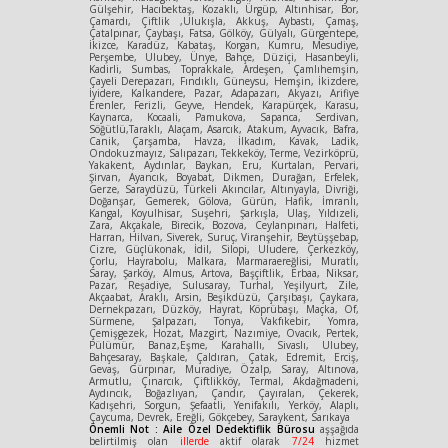
Gülşehir, Hacıbektaş, Kozaklı, Ürgüp, Altınhisar, Bor,
Çamardı, Çiftlik ,Ulukışla, Akkuş, Aybastı, Çamaş,
Çatalpınar, Çaybaşı, Fatsa, Gölköy, Gülyalı, Gürgentepe,
İkizce, Karadüz, Kabataş, Korgan, Kumru, Mesudiye,
Perşembe, Ulubey, Ünye, Bahçe, Düziçi, Hasanbeyli,
Kadirli, Sumbas, Toprakkale, Ardeşen, Çamlıhemşin,
Çayeli Derepazarı, Fındıklı, Güneysu, Hemşin, İkizdere,
İyidere, Kalkandere, Pazar, Adapazarı, Akyazı, Arifiye
Erenler, Ferizli, Geyve, Hendek, Karapürçek, Karasu,
Kaynarca, Kocaali, Pamukova, Sapanca, Serdivan,
Söğütlü,Taraklı, Alaçam, Asarcık, Atakum, Ayvacık, Bafra,
Canik, Çarşamba, Havza, İlkadım, Kavak, Ladik,
Ondokuzmayız, Salıpazarı, Tekkeköy, Terme, Vezirköprü,
Yakakent, Aydınlar, Baykan, Eru, Kurtalan, Pervari,
Şirvan, Ayancık, Boyabat, Dikmen, Durağan, Erfelek,
Gerze, Saraydüzü, Türkeli Akıncılar, Altınyayla, Divriği,
Doğanşar, Gemerek, Gölova, Gürün, Hafik, İmranlı,
Kangal, Koyulhisar, Suşehri, Şarkışla, Ulaş, Yıldızeli,
Zara, Akçakale, Birecik, Bozova, Ceylanpınarı, Halfeti,
Harran, Hilvan, Siverek, Suruç, Viranşehir, Beytüşşebap,
Cizre, Güçlükonak, İdil, Silopi, Uludere, Çerkezköy,
Çorlu, Hayrabolu, Malkara, Marmaraereğlisi, Muratlı,
Saray, Şarköy, Almus, Artova, Başçiftlik, Erbaa, Niksar,
Pazar, Reşadiye, Sulusaray, Turhal, Yeşilyurt, Zile,
Akçaabat, Araklı, Arsin, Beşikdüzü, Çarşıbaşı, Çaykara,
Dernekpazarı, Düzköy, Hayrat, Köprübaşı, Maçka, Of,
Sürmene, Şalpazarı, Tonya, Vakfıkebir, Yomra,
Çemişgezek, Hozat, Mazgirt, Nazımiye, Ovacık, Pertek,
Pülümür, Banaz,Eşme, Karahallı, Sivaslı, Ulubey,
Bahçesaray, Başkale, Çaldıran, Çatak, Edremit, Erciş,
Gevaş, Gürpınar, Muradiye, Özalp, Saray, Altınova,
Armutlu, Çınarcık, Çiftlikköy, Termal, Akdağmadeni,
Aydıncık, Boğazlıyan, Çandır, Çayıralan, Çekerek,
Kadışehri, Sorgun, Şefaatli, Yenifakılı, Yerköy, Alaplı,
Çaycuma, Devrek, Ereğli, Gökçebey, Saraykent, Sarıkaya
Önemli Not : Aile Özel Dedektiflik Bürosu
aşşağıda
belirtilmiş olan
illerde
aktif olarak
7/24
hizmet