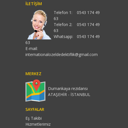
İLETIŞIM
Telefon 1:
0543 174 49
63
Telefon 2:
0543 174 49
63
Whatsapp:
0543 174 49
63
E-mail:
internationalozeldedektiflik@gmail.com
MERKEZ
Dumankaya rezidansı
ATAŞEHİR - İSTANBUL
SAYFALAR
Eş Takibi
Hizmetlerimiz