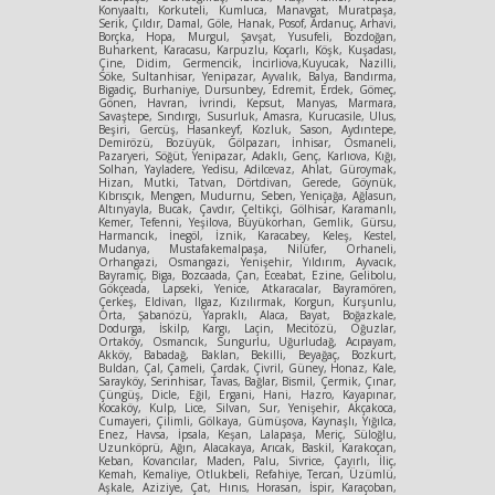
Konyaaltı, Korkuteli, Kumluca, Manavgat, Muratpaşa,
Serik, Çıldır, Damal, Göle, Hanak, Posof, Ardanuç, Arhavi,
Borçka, Hopa, Murgul, Şavşat, Yusufeli, Bozdoğan,
Buharkent, Karacasu, Karpuzlu, Koçarlı, Köşk, Kuşadası,
Çine, Didim, Germencik, İncirliova,Kuyucak, Nazilli,
Söke, Sultanhisar, Yenipazar, Ayvalık, Balya, Bandırma,
Bigadiç, Burhaniye, Dursunbey, Edremit, Erdek, Gömeç,
Gönen, Havran, İvrindi, Kepsut, Manyas, Marmara,
Savaştepe, Sındırgı, Susurluk, Amasra, Kurucasile, Ulus,
Beşiri, Gercüş, Hasankeyf, Kozluk, Sason, Aydıntepe,
Demirözü, Bozüyük, Gölpazarı, İnhisar, Osmaneli,
Pazaryeri, Söğüt, Yenipazar, Adaklı, Genç, Karlıova, Kığı,
Solhan, Yayladere, Yedisu, Adilcevaz, Ahlat, Güroymak,
Hizan, Mutki, Tatvan, Dörtdivan, Gerede, Göynük,
Kıbrısçık, Mengen, Mudurnu, Seben, Yeniçağa, Ağlasun,
Altınyayla, Bucak, Çavdır, Çeltikçi, Gölhisar, Karamanlı,
Kemer, Tefenni, Yeşilova, Büyükorhan, Gemlik, Gürsu,
Harmancık, İnegöl, İznik, Karacabey, Keleş, Kestel,
Mudanya, Mustafakemalpaşa, Nilüfer, Orhaneli,
Orhangazi, Osmangazi, Yenişehir, Yıldırım, Ayvacık,
Bayramiç, Biga, Bozcaada, Çan, Eceabat, Ezine, Gelibolu,
Gökçeada, Lapseki, Yenice, Atkaracalar, Bayramören,
Çerkeş, Eldivan, Ilgaz, Kızılırmak, Korgun, Kurşunlu,
Orta, Şabanözü, Yapraklı, Alaca, Bayat, Boğazkale,
Dodurga, İskilp, Kargı, Laçin, Mecitözü, Oğuzlar,
Ortaköy, Osmancık, Sungurlu, Uğurludağ, Acıpayam,
Akköy, Babadağ, Baklan, Bekilli, Beyağaç, Bozkurt,
Buldan, Çal, Çameli, Çardak, Çivril, Güney, Honaz, Kale,
Sarayköy, Serinhisar, Tavas, Bağlar, Bismil, Çermik, Çınar,
Çüngüş, Dicle, Eğil, Ergani, Hani, Hazro, Kayapınar,
Kocaköy, Kulp, Lice, Silvan, Sur, Yenişehir, Akçakoca,
Cumayeri, Çilimli, Gölkaya, Gümüşova, Kaynaşlı, Yığılca,
Enez, Havsa, İpsala, Keşan, Lalapaşa, Meriç, Süloğlu,
Uzunköprü, Ağın, Alacakaya, Arıcak, Baskil, Karakoçan,
Keban, Kovancılar, Maden, Palu, Sivrice, Çayırlı, İliç,
Kemah, Kemaliye, Otlukbeli, Refahiye, Tercan, Üzümlü,
Aşkale, Aziziye, Çat, Hınıs, Horasan, İspir, Karaçoban,