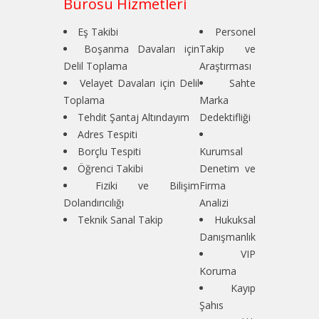
Bürosu Hizmetleri
Eş Takibi
Personel
Boşanma Davaları için
Takip ve
Delil Toplama
Araştırması
Velayet Davaları için Delil
Sahte
Toplama
Marka
Tehdit Şantaj Altındayım
Dedektifliği
Adres Tespiti
Borçlu Tespiti
Kurumsal
Öğrenci Takibi
Denetim ve
Fiziki ve Bilişim
Firma
Dolandırıcılığı
Analizi
Teknik Sanal Takip
Hukuksal
Danışmanlık
VIP
Koruma
Kayıp
Şahıs