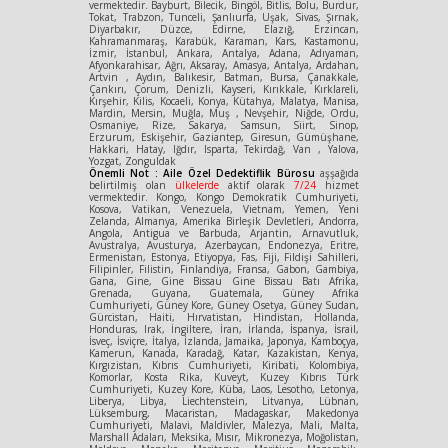
vermektedir. Bayburt, Bilecik, Bingöl, Bitlis, Bolu, Burdur,
Tokat, Trabzon, Tunceli, Şanlıurfa, Uşak, Sivas, Şırnak,
Diyarbakır, Düzce, Edirne, Elazığ, Erzincan,
Kahramanmaraş, Karabük, Karaman, Kars, Kastamonu,
İzmir, İstanbul, Ankara, Antalya, Adana, Adıyaman,
Afyonkarahisar, Ağrı, Aksaray, Amasya, Antalya, Ardahan,
Artvin , Aydın, Balıkesir, Batman, Bursa, Çanakkale,
Çankırı, Çorum, Denizli, Kayseri, Kırıkkale, Kırklareli,
Kırşehir, Kilis, Kocaeli, Konya, Kütahya, Malatya, Manisa,
Mardin, Mersin, Muğla, Muş , Nevşehir, Niğde, Ordu,
Osmaniye, Rize, Sakarya, Samsun, Siirt, Sinop,
Erzurum, Eskişehir, Gaziantep, Giresun, Gümüşhane,
Hakkari, Hatay, Iğdır, Isparta, Tekirdağ, Van , Yalova,
Yozgat, Zonguldak
Önemli Not : Aile Özel Dedektiflik Bürosu
aşşağıda
belirtilmiş olan
ülkelerde
aktif olarak
7/24
hizmet
vermektedir. Kongo, Kongo Demokratik Cumhuriyeti,
Kosova, Vatikan, Venezuela, Vietnam, Yemen, Yeni
Zelanda, Almanya, Amerika Birleşik Devletleri, Andorra,
Angola, Antigua ve Barbuda, Arjantin, Arnavutluk,
Avustralya, Avusturya, Azerbaycan, Endonezya, Eritre,
Ermenistan, Estonya, Etiyopya, Fas, Fiji, Fildişi Sahilleri,
Filipinler, Filistin, Finlandiya, Fransa, Gabon, Gambiya,
Gana, Gine, Gine Bissau Gine Bissau Batı Afrika,
Grenada, Guyana, Guatemala, Güney Afrika
Cumhuriyeti, Güney Kore, Güney Osetya, Güney Sudan,
Gürcistan, Haiti, Hırvatistan, Hindistan, Hollanda,
Honduras, Irak, İngiltere, İran, İrlanda, İspanya, İsrail,
İsveç, İsviçre, İtalya, İzlanda, Jamaika, Japonya, Kamboçya,
Kamerun, Kanada, Karadağ, Katar, Kazakistan, Kenya,
Kırgızistan, Kıbrıs Cumhuriyeti, Kiribati, Kolombiya,
Komorlar, Kosta Rika, Kuveyt, Kuzey Kıbrıs Türk
Cumhuriyeti, Kuzey Kore, Küba, Laos, Lesotho, Letonya,
Liberya, Libya, Liechtenstein, Litvanya, Lübnan,
Lüksemburg, Macaristan, Madagaskar, Makedonya
Cumhuriyeti, Malavi, Maldivler, Malezya, Mali, Malta,
Marshall Adaları, Meksika, Mısır, Mikronezya, Moğolistan,