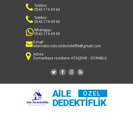
Telefon:
0543 174 49 63
Telefon:
0543 174 49 63
Whatsapp:
0543 174 49 63
E-mail:
internationalozeldedektiflik@gmail.com
Adres:
Dumankaya rezidansı ATAŞEHİR - İSTANBUL
AILE
ÖZEL
DEDEKTIFLIK