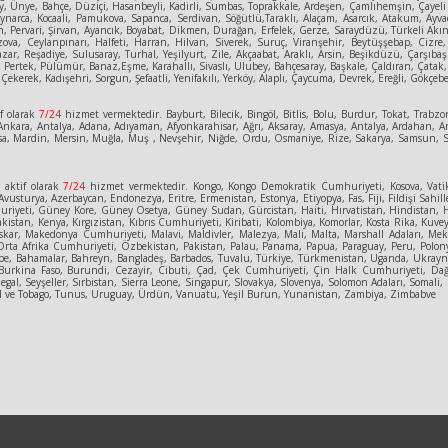
 Ünye, Bahçe, Düziçi, Hasanbeyli, Kadirli, Sumbas, Toprakkale, Ardeşen, Çamlıhemşin, Çayeli D
Kaynarca, Kocaali, Pamukova, Sapanca, Serdivan, Söğütlü,Taraklı, Alaçam, Asarcık, Atakum, A
, Pervari, Şirvan, Ayancık, Boyabat, Dikmen, Durağan, Erfelek, Gerze, Saraydüzü, Türkeli Akınc
 Bozova, Ceylanpınarı, Halfeti, Harran, Hilvan, Siverek, Suruç, Viranşehir, Beytüşşebap, Cizr
 Pazar, Reşadiye, Sulusaray, Turhal, Yeşilyurt, Zile, Akçaabat, Araklı, Arsin, Beşikdüzü, Çarş
 Pertek, Pülümür, Banaz,Eşme, Karahallı, Sivaslı, Ulubey, Bahçesaray, Başkale, Çaldıran, Çatak
Çekerek, Kadışehri, Sorgun, Şefaatli, Yenifakılı, Yerköy, Alaplı, Çaycuma, Devrek, Ereğli, Gökçeb
f olarak
7/24
hizmet vermektedir. Bayburt, Bilecik, Bingöl, Bitlis, Bolu, Burdur, Tokat, Trabzon
kara, Antalya, Adana, Adıyaman, Afyonkarahisar, Ağrı, Aksaray, Amasya, Antalya, Ardahan, Art
, Manisa, Mardin, Mersin, Muğla, Muş , Nevşehir, Niğde, Ordu, Osmaniye, Rize, Sakarya, Samsun
e
aktif olarak
7/24
hizmet vermektedir. Kongo, Kongo Demokratik Cumhuriyeti, Kosova, Vatik
vusturya, Azerbaycan, Endonezya, Eritre, Ermenistan, Estonya, Etiyopya, Fas, Fiji, Fildişi Sahill
eti, Güney Kore, Güney Osetya, Güney Sudan, Gürcistan, Haiti, Hırvatistan, Hindistan, Hollanda
kistan, Kenya, Kırgızistan, Kıbrıs Cumhuriyeti, Kiribati, Kolombiya, Komorlar, Kosta Rika, Kuv
skar, Makedonya Cumhuriyeti, Malavi, Maldivler, Malezya, Mali, Malta, Marshall Adaları, Mek
ta Afrika Cumhuriyeti, Özbekistan, Pakistan, Palau, Panama, Papua, Paraguay, Peru, Polony
ipe, Bahamalar, Bahreyn, Bangladeş, Barbados, Tuvalu, Türkiye, Türkmenistan, Uganda, Ukrayna
tan, Burkina Faso, Burundi, Cezayir, Cibuti, Çad, Çek Cumhuriyeti, Çin Halk Cumhuriyeti,
gal, Seyşeller, Sırbistan, Sierra Leone, Singapur, Slovakya, Slovenya, Solomon Adaları, Somali
nidad ve Tobago, Tunus, Uruguay, Ürdün, Vanuatu, Yeşil Burun, Yunanistan, Zambiya, Zimbabve