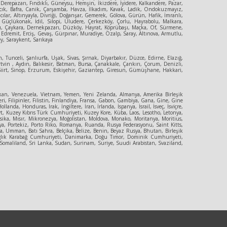
erepazarı, Fındıklı, Güneysu, Hemşin, İkizdere, İyidere, Kalkandere, Pazar,
yvacık, Bafra, Canik, Çarşamba, Havza, İlkadım, Kavak, Ladik, Ondokuzmayız,
ılar, Altınyayla, Divriği, Doğanşar, Gemerek, Gölova, Gürün, Hafik, İmranlı,
e, Güçlükonak, İdil, Silopi, Uludere, Çerkezköy, Çorlu, Hayrabolu, Malkara,
ıbaşı, Çaykara, Dernekpazarı, Düzköy, Hayrat, Köprübaşı, Maçka, Of, Sürmene,
, Edremit, Erciş, Gevaş, Gürpınar, Muradiye, Özalp, Saray, Altınova, Armutlu,
ey, Saraykent, Sarıkaya
, Tunceli, Şanlıurfa, Uşak, Sivas, Şırnak, Diyarbakır, Düzce, Edirne, Elazığ,
vin , Aydın, Balıkesir, Batman, Bursa, Çanakkale, Çankırı, Çorum, Denizli,
, Siirt, Sinop, Erzurum, Eskişehir, Gaziantep, Giresun, Gümüşhane, Hakkari,
an, Venezuela, Vietnam, Yemen, Yeni Zelanda, Almanya, Amerika Birleşik
eri, Filipinler, Filistin, Finlandiya, Fransa, Gabon, Gambiya, Gana, Gine, Gine
, Honduras, Irak, İngiltere, İran, İrlanda, İspanya, İsrail, İsveç, İsviçre,
eyt, Kuzey Kıbrıs Türk Cumhuriyeti, Kuzey Kore, Küba, Laos, Lesotho, Letonya,
sika, Mısır, Mikronezya, Moğolistan, Moldova, Monako, Moritanya, Moritius,
a, Portekiz, Porto Riko, Romanya, Ruanda, Rusya Federasyonu, Saint Kitts,
, Umman, Batı Sahra, Belçika, Belize, Benin, Beyaz Rusya, Bhutan, Birleşik
 Dağlık Karabağ Cumhuriyeti, Danimarka, Doğu Timor, Dominik Cumhuriyeti,
, Somaliland, Sri Lanka, Sudan, Surinam, Suriye, Suudi Arabistan, Svaziland,