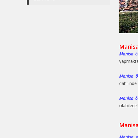
Manisa
Manisa öz
yapmaktad
Manisa öz
dahilinde
Manisa öz
olabilece
Manisa
Manisa d