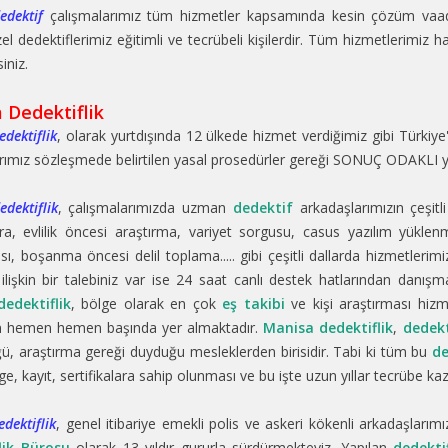
edektif
çalışmalarımız tüm hizmetler kapsamında kesin çözüm vaad e
el dedektiflerimiz eğitimli ve tecrübeli kişilerdir. Tüm hizmetlerimiz h
siniz.
 Dedektiflik
dektiflik
, olarak yurtdışında 12 ülkede hizmet verdiğimiz gibi Türkiy
rımız sözleşmede belirtilen yasal prosedürler gereği SONUÇ ODAKLI y
dektiflik
, çalışmalarımızda uzman
dedektif
arkadaşlarımızın çeşitli
ra, evlilik öncesi araştırma, variyet sorgusu, casus yazılım yüklen
sı, boşanma öncesi delil toplama..... gibi çeşitli dallarda hizmetler
ilişkin bir talebiniz var ise 24 saat canlı destek hatlarından danışma
edektiflik
, bölge olarak en çok
eş takibi
ve kişi araştırması hizm
in hemen hemen başında yer almaktadır.
Manisa dedektiflik
,
dedekt
, araştırma gereği duyduğu mesleklerden birisidir. Tabi ki tüm bu
de
elge, kayıt, sertifikalara sahip olunması ve bu işte uzun yıllar tecrübe 
dektiflik
, genel itibariye emekli polis ve askeri kökenli arkadaşları
lik Bürosu
olarak 13 yıldır gururla sürdürmekteyiz. Yapılan
dedektif