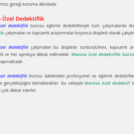
rimiz gereği koruma altındadır.
 Özel Dedektiflik
el dedektiflik
bürosu eğitimli dedektifleriyle tüm çalışmalarda di
ik
çalışmaları ve kapsamlı araştırmalar boyunca disiplinli olarak çalış
el dedektiflik
çalışmaları bu disiplinle sürdürülürken, kapsamlı ar
li ve her ayrıntıya dikkat edilmelidir.
Manisa özel dedektiflik büro
 yapmaktadır.
el dedektiflik
bürosu dahilindeki profesyonel ve eğitimli dedektifler i
a gerçekleştiğini bilmektedirler. Bu sebeple
Manisa özel dedektif
ek
a çok dikkat ederler.