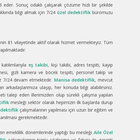
der. Sonuç odaklı çalışarak çözüme hızlı bir şekilde
akkında bilgi almak için 7/24
özel dedektiflik
büromuzu
e'nin 81 vilayetinde aktif olarak hizmet vermekteyiz. Tüm
apılmaktadır.
 katılımlarıyla
eş takibi
, kişi takibi, adres tespiti, kayıp
mesi, gizli kamera ve böcek tespiti, personel takip ve
imiz 7/24 devam etmektedir.
Manisa dedektiflik
, mevcut
n arkadaşlarımıza ulaşıp, her konuda bilgi alabilirsiniz.
eti talep eden illerimizden olup sürekli çalışma yapılan
iflik
mesleği sektör olarak hepimizin ilk başlarda durup
dektiflik
çalışmalarının yapılması için uzun bir eğitim ve
kazanılması gerekmektedir.
mızın emeklilik dönemlerinde yaptığı bu mesleği
Aile Özel
lik
çalışmalarının tümü sözleşme ve fatura ile garanti