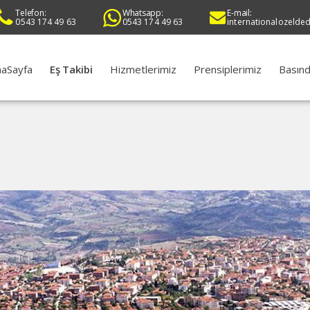
Telefon:
Whatsapp:
E-mail:
0543 174 49 63
0543 174 49 63
internationalozelde
aSayfa
Eş Takibi
Hizmetlerimiz
Prensiplerimiz
Basınd