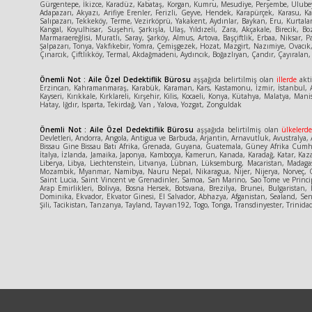
Gürgentepe, İkizce, Karadüz, Kabataş, Korgan, Kumru, Mesudiye, Perşembe, Ulubey,
Adapazarı, Akyazı, Arifiye Erenler, Ferizli, Geyve, Hendek, Karapürçek, Karasu, 
Salıpazarı, Tekkeköy, Terme, Vezirköprü, Yakakent, Aydınlar, Baykan, Eru, Kurtalan
Kangal, Koyulhisar, Suşehri, Şarkışla, Ulaş, Yıldızeli, Zara, Akçakale, Birecik,
Marmaraereğlisi, Muratlı, Saray, Şarköy, Almus, Artova, Başçiftlik, Erbaa, Niksar,
Şalpazarı, Tonya, Vakfıkebir, Yomra, Çemişgezek, Hozat, Mazgirt, Nazımiye, Ovacık,
Çınarcık, Çiftlikköy, Termal, Akdağmadeni, Aydıncık, Boğazlıyan, Çandır, Çayıralan, 
Önemli Not : Aile Özel Dedektiflik Bürosu
aşşağıda belirtilmiş olan
illerde
akti
Erzincan, Kahramanmaraş, Karabük, Karaman, Kars, Kastamonu, İzmir, İstanbul, An
Kayseri, Kırıkkale, Kırklareli, Kırşehir, Kilis, Kocaeli, Konya, Kütahya, Malatya
Hatay, Iğdır, Isparta, Tekirdağ, Van , Yalova, Yozgat, Zonguldak
Önemli Not : Aile Özel Dedektiflik Bürosu
aşşağıda belirtilmiş olan
ülkelerd
Devletleri, Andorra, Angola, Antigua ve Barbuda, Arjantin, Arnavutluk, Avustralya, A
Bissau Gine Bissau Batı Afrika, Grenada, Guyana, Guatemala, Güney Afrika Cumhuriy
İtalya, İzlanda, Jamaika, Japonya, Kamboçya, Kamerun, Kanada, Karadağ, Katar, Kaza
Liberya, Libya, Liechtenstein, Litvanya, Lübnan, Lüksemburg, Macaristan, Madaga
Mozambik, Myanmar, Namibya, Nauru Nepal, Nikaragua, Nijer, Nijerya, Norveç, Or
Saint Lucia, Saint Vincent ve Grenadinler, Samoa, San Marino, Sao Tome ve Princ
Arap Emirlikleri, Bolivya, Bosna Hersek, Botsvana, Brezilya, Brunei, Bulgaris
Dominika, Ekvador, Ekvator Ginesi, El Salvador, Abhazya, Afganistan, Sealand, Sene
Şili, Tacikistan, Tanzanya, Tayland, Tayvan192, Togo, Tonga, Transdinyester, Tri