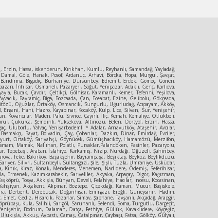
ol, Erzin, Hassa, İskenderun, Kırıkhan, Kumlu, Reyhanlı, Samandağ, Yayladağ,
 Damal, Göle, Hanak, Posof, Ardanuç, Arhavi, Borçka, Hopa, Murgul, Şavşat,
ya, Bandırma, Bigadiç, Burhaniye, Dursunbey, Edremit, Erdek, Gömeç, Gönen,
zarı, İnhisar, Osmaneli, Pazaryeri, Söğüt, Yenipazar, Adaklı, Genç, Karlıova,
la, Bucak, Çavdır, Çeltikçi, Gölhisar, Karamanlı, Kemer, Tefenni, Yeşilova,
yvacık, Bayramiç, Biga, Bozcaada, Çan, Eceabat, Ezine, Gelibolu, Gökçeada,
, Mecitözü, Oğuzlar, Ortaköy, Osmancık, Sungurlu, Uğurludağ, Acıpayam, Akköy,
, Ergani, Hani, Hazro, Kayapınar, Kocaköy, Kulp, Lice, Silvan, Sur, Yenişehir,
, Kovancılar, Maden, Palu, Sivrice, Çayırlı, İliç, Kemah, Kemaliye, Otlukbeli,
orul, Çukurca, Şemdinli, Yüksekova, Altınözü, Belen, Dörtyol, Erzin, Hassa,
ç, Uluborlu, Yalvaç, Yenişarbademli * Adalar, Arnavutköy, Ataşehir, Avcılar,
 Basmakçı, Bayat, Bolvadin, Çay, Çobanlar, Dazkırı, Dinar, Emirdağ, Evciler,
Güzelyurt, Ortaköy, Sarıyahşi, Göynücek, Gümüşhacıköy, Hamamözü, Merzifon,
amam, Mamak, Nallıhan, Polatlı, Pursaklar,Palandöken, Pasinler, Pazaryolu,
r, Tepebaşı, Araban, İslahiye, Karkamış, Nizip, Nurdağı, Oğuzeli, Şahinbey,
urova, Feke, Bakırköy, Başakşehir, Bayrampaşa, Beşiktaş, Beykoz, Beylikdüzü,
er, Silivri, Sultanbeyli, Sultangazi, Şile, Şişli, Tuzla, Ümraniye, Üsküdar,
şa, Kınık, Kiraz, Konak, Menderes, Menemen, Narlıdere, Ödemiş, Seferihisar,
yla, Ermenek, Kazımkarabekir, Sarıveliler, Akyaka, Arpaçay, Digor, Kağızman,
şköprü, Tosya, Akkışla, Bünyan, Develi, Felahiye, Hacılar, İncesu, Kocasinan,
rt, Yahşiyan, Akçakent, Akpınar, Boztepe, Çiçekdağı, Kaman, Mucur, Başiskele,
Çumra, Derbent, Derebucak, Doğanhisar, Emirgazi, Ereğli, Güneysınır, Hadim,
Emet, Gediz, Hisarcık, Pazarlar, Simav, Şaphane, Tavşanlı, Akçadağ, Arapgir,
rübaşı, Kula, Salihli, Sarıgöl, Saruhanlı, Selendi, Soma, Turgutlu, Dargeçit,
 Yenişehir, Bodrum, Dalaman, Datça, Fethiye, Güllük, Kavaklıdere, Köyçeğiz,
,Ulukışla, Akkuş, Aybastı, Çamaş, Çatalpınar, Çaybaşı, Fatsa, Gölköy, Gülyalı,