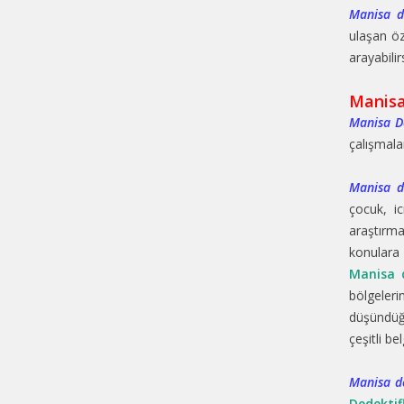
Manisa d
ulaşan öz
arayabilir
Manisa
Manisa De
çalışmala
Manisa de
çocuk, ic
araştırma
konulara 
Manisa d
bölgeler
düşündüğü
çeşitli b
Manisa de
Dedektif