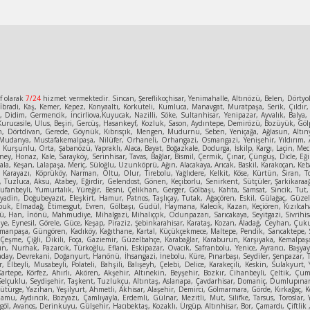
f olarak
7/24
hizmet vermektedir. Sincan, Şereflikoçhisar, Yenimahalle, Altınözü, Belen, Dörty
bradi, Kaş, Kemer, Kepez, Konyaaltı, Korkuteli, Kumluca, Manavgat, Muratpaşa, Serik, Çıldır,
e, Didim, Germencik, İncirliova,Kuyucak, Nazilli, Söke, Sultanhisar, Yenipazar, Ayvalık, Bal
urucasile, Ulus, Beşiri, Gercüş, Hasankeyf, Kozluk, Sason, Aydıntepe, Demirözü, Bozüyük, Gölpa
n, Dörtdivan, Gerede, Göynük, Kıbrısçık, Mengen, Mudurnu, Seben, Yeniçağa, Ağlasun, Altınyay
Mudanya, Mustafakemalpaşa, Nilüfer, Orhaneli, Orhangazi, Osmangazi, Yenişehir, Yıldırım, A
un, Kurşunlu, Orta, Şabanözü, Yapraklı, Alaca, Bayat, Boğazkale, Dodurga, İskilp, Kargı, Laçin
ey, Honaz, Kale, Sarayköy, Serinhisar, Tavas, Bağlar, Bismil, Çermik, Çınar, Çüngüş, Dicle, Eğil
la, Keşan, Lalapaşa, Meriç, Süloğlu, Uzunköprü, Ağın, Alacakaya, Arıcak, Baskil, Karakoçan, Keban
, Karayazı, Köprüköy, Narman, Oltu, Olur, Tirebolu, Yağlıdere, Kelkit, Köse, Kürtün, Siran, T
uzluca, Aksu, Atabey, Eğirdir, Gelendost, Gönen, Keçiborlu, Senirkent, Sütçüler, Şarkikaraağa
Tufanbeyli, Yumurtalık, Yüreğir, Besni, Çelikhan, Gerger, Gölbaşı, Kahta, Samsat, Sincik, Tut,
, Diyadin, Doğubeyazıt, Eleşkirt, Hamur, Patnos, Taşlıçay, Tutak, Ağaçören, Eskil, Gülağaç, 
ubuk, Elmadağ, Etimesgut, Evren, Gölbaşı, Güdül, Haymana, Kalecik, Kazan, Keçiören, Kızılcah
 Han, İnönü, Mahmudiye, Mihalgazi, Mihalıççık, Odunpazarı, Sarıcakaya, Seyitgazi, Sivrihisa
ye, Eynesil, Görele, Güce, Keşap, Piraziz, Şebinkarahisar, Karataş, Kozan, Aladağ, Ceyhan, Çuk
anpaşa, Güngören, Kadıköy, Kağıthane, Kartal, Küçükçekmece, Maltepe, Pendik, Sancaktepe, Sarıy
, Çeşme, Çiğli, Dikili, Foça, Gaziemir, Güzelbahçe, Karabağlar, Karaburun, Karşıyaka, Kemalpa
sun, Nurhak, Pazarcık, Türkoğlu, Eflani, Eskipazar, Ovacık, Safranbolu, Yenice, Ayrancı, Başya
aday, Devrekani, Doğanyurt, Hanönü, İhsangazi, İnebolu, Küre, Pınarbaşı, Seydiler, Şenpazar, Ta
r, Elbeyli, Musabeyli, Polateli, Bahşili, Balışeyh, Çelebi, Delice, Karakeçili, Keskin, Sulakyu
Kartepe, Körfez, Ahırlı, Akören, Akşehir, Altınekin, Beyşehir, Bozkır, Cihanbeyli, Çeltik, 
elçuklu, Seydişehir, Taşkent, Tuzlukçu, Altıntaş, Aslanapa, Çavdarhisar, Domaniç, Dumlupınar, 
rge, Yazıhan, Yeşilyurt, Ahmetli, Akhisar, Alaşehir, Demirci, Gölmarmara, Görde, Kırkağaç, Köp
amu, Aydıncık, Bozyazı, Çamlıyayla, Erdemli, Gülnar, Mezitli, Mut, Silifke, Tarsus, Toroslar,
göl, Avanos, Derinkuyu, Gülşehir, Hacıbektaş, Kozaklı, Ürgüp, Altınhisar, Bor, Çamardı, Çiftlik 