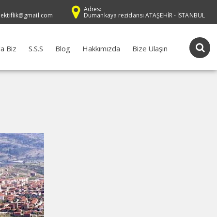
Adres:
dektiflik@gmail.com
Dumankaya rezidansı ATAŞEHİR - İSTANBUL
a Biz
S.S.S
Blog
Hakkımızda
Bize Ulaşın