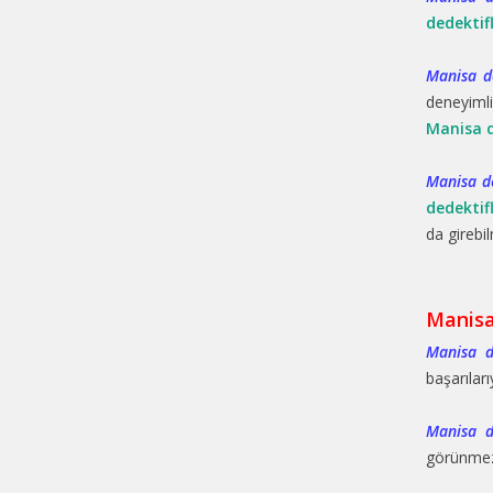
dedektif
Manisa de
deneyiml
Manisa d
Manisa de
dedektif
da girebil
Manisa
Manisa d
başarılar
Manisa d
görünmez 