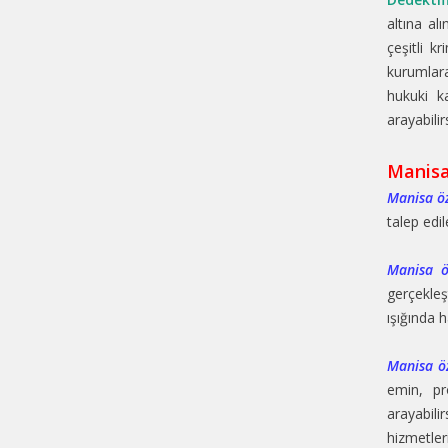
altına al
çeşitli k
kurumlar
hukuki k
arayabilir
Manisa
Manisa öz
talep edi
Manisa ö
gerçekleş
ışığında 
Manisa öz
emin, pr
arayabili
hizmetle