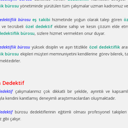
lik bürosu
yönetiminde yürütülen tüm çalışmalar uzman kadromuz ve b
dektiflik bürosu
eş takibi
hizmetinde yoğun olarak talep gören
öz
i ve tecrübeli
özel dedektif
ekibine sahip ve kesin çözüm elde etm
edektiflik bürosu
, sizlere hizmet vermekten onur duyar.
dektiflik bürosu
yüksek disiplin ve aşırı titizlikle
özel dedektiflik
araş
lik bürosu
ekipleri müşteri memnuniyetini kendilerine görev bilerek, ta
mektedirler.
 Dedektif
edektif
çalışmalarımız çok dikkatli bir şekilde, ayrıntılı ve kapsaml
ıyla kendini kanıtlamış deneyimli araştırmacılardan oluşmaktadır.
edektif
bürosu dedektiflerinin eğitimli olması profesyonel takipleri
gibi çalışır.