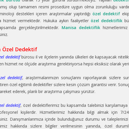
ınmış olup tamamen resmi prosedüre uygun olma zorunluluğu vardır. 
riminoloji destekleri içeren araştırmalar yaptırdığı
özel dedektif
ekip
a hizmet vermektedir. Hukuka aykırı faaliyetler
özel dedektiflik
bür
apsamda gerçekleştirilmektedir.
Manisa dedektiflik
hizmetlerimiz 
siniz.
 Özel Dedektif
el dedektif
bürosu il ve ilçelerin yanında ülkeleri de kapsayacak niteli
len hizmet ne ölçüde araştırma gerektiriyorsa hepsi eksiksiz olarak yerine
zel dedektif
, araştırmalarımızın sonuçlarını raporlayarak sizlere su
tiren özel eğitimli dedektifler sizlere kesin çözüm garantisi verir. Sonu
hareket ederek, planlı bir araştırma çalışması yürütür.
el dedektif
, özel dedektiflerimiz bu kapsamda talebinizi karşılamaya
ofesyonel kişilerdir. Hizmetlerimiz hakkında bilgi almak için 7/
rsiniz. Danışmanlarımıza içinde bulunduğunuz durumu ve taleplerinizi bel
rimiz hakkında sizlere bilgiler verilmesinin yanında, özel durumla