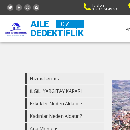
Telefon:
0543 174 49 63
AILE
ÖZEL
An
DEDEKTIFLIK
Hizmetlerimiz
İLGİLİ YARGITAY KARARI
Erkekler Neden Aldatır ?
Kadınlar Neden Aldatır ?
Ana Menü ▼