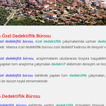
 Özel Dedektiflik Bürosu
el dedektiflik bürosu
,
özel dedektiflik
çalışmalarında uzman
dede
ır. Manisa özel dedektiflik bürosu özel dedektif kadrosu ile bireysel 
el dedektiflik bürosu
, araştırmalarını uluslararası boyuta taşıyabil
 yapılan tüm araştırma çalışmaları
dedektif
ekibimizin deneyim ve tecr
el dedektiflik bürosu
dahilinde yapılan tüm
dedektiflik
çalışmaları
k bir durum teşkil etmemektedir.
 Dedektiflik Bürosu
edektiflik bürosu
dahilinde verilen
dedektiflik
hizmetleri bireysel