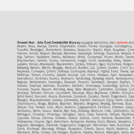
Önemli Not : Aile Özel Dedektiflik Bürosu
aşşağıda belirtilmiş olan
ilçelerde
akti
Akseki, Aksu, Alanya, Demre, Döşemealtı, Elmalı, Finike, Gazipaşa, Gündoğmuş, İ
Yusufeli, Bozdoğan, Buharkent, Karacasu, Karpuzlu, Koçarlı, Köşk, Kuşadası, Çin
Havran, İvrindi, Kepsut, Manyas, Marmara, Savaştepe, Sındırgı, Susurluk, Amasra, K
Kığı, Solhan, Yayladere, Yedisu, Adilcevaz, Ahlat, Güroymak, Hizan, Mutki, Tatva
Büyükorhan, Gemlik, Gürsu, Harmancık, İnegöl, İznik, Karacabey, Keleş, Kestel, 
Lapseki, Yenice, Atkaracalar, Bayramören, Çerkeş, Eldivan, Ilgaz, Kızılırmak, Korg
Babadağ, Baklan, Bekilli, Beyağaç, Bozkurt, Buldan, Çal, Çameli, Çardak, Çivril, Gün
Akçakoca, Cumayeri, Çilimli, Gölkaya, Gümüşova, Kaynaşlı, Yığılca, Enez, Havsa, İpsa
Refahiye, Tercan, Üzümlü, Aşkale, Aziziye, Çat, Hınıs, Horasan, İspir, Karaçoban
İskenderun, Kırıkhan, Kumlu, Reyhanlı, Samandağ, Yayladağ, Aralık, Karakoyunlu, T
Bağcılar, Bahçelievler, İmamoğlu, Karaisalı, Pozantı, Saimbeyli, Sarıçam, Seyhan, 
Hocalar, İhsaniye, İscehisar, Kızılören, Sandıklı, Sinanpaşa, Sultandağı, Şuhut
Suluova, Taşova, Akyurt, Altındağ, Ayaş, Bala, Beypazarı, Çamlıdere, Çankaya, Ç
Şenkaya, Tekman, Tortum, Uzundere, Yakutiye, Alpu, Beylikova, Çifteler, Günyüzü,
Şehit Kamil, Yavuzeli, Alucra, Bulancak, Çamoluk, Çanakçı, Dereli, Doğankent, Espi
Beyoğlu, Büyükçekmece, Çatalca, Çekmeköy, Esenler, Esenyurt, Eyüp, Fatih, Gaziosm
Zeytinburnu, Aliağa, Balçova, Bayındır, Bayraklı, Bergama, Beydağ, Bornova, Buca
Selçuk, Tire, Torbalı, Urla, Afşin, Andırın, Çağlayancerit, Ekinözü, Elbistan, Gök
Sarıkamış, Selim, Susuz, Abana, Ağlı, Araç, Azdavay, Bozkurt, Cide, Çatalzeytin, D
Melikgazi, Özvatan, Pınarbaşı, Sarıoğlan, Sarız, Talas, Tomarza, Yahyalı, Yeşilhisa
Çayırova, Darıca, Derince, Dilovası, Gebze, Gölcük, İzmit, Kandıra, Karamürsel, 
Halkapınar, Hüyük, Ilgın, Kadınhanı, Karapınar, Karatay, Kulu, Meram, Sarayönü, S
Arguvan, Battalgazi, Darende, Doğanşehir, Doğanyol, Hekimhan, Kale, Kuluncak, Pütü
Derik, Kızıltepe, Mazıdağı, Midyat, Nusaybin, Ömerli, Savur, Yeşilli, Akdeniz, An
Marmaris, Milas, Ortaca, Ula Yatağan, Bulanık, Hasköy, Korkut, Malazgirt, Varto, Acı