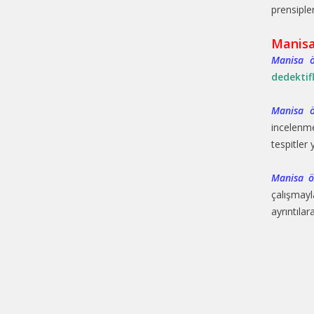
prensiple
Manisa
Manisa öz
dedektifl
Manisa öz
incelenme
tespitler
Manisa öz
çalışmayl
ayrıntılar