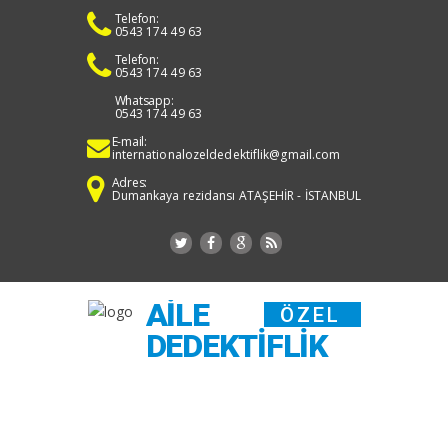
Telefon:
0543 174 49 63
Telefon:
0543 174 49 63
Whatsapp:
0543 174 49 63
E-mail:
internationalozeldedektiflik@gmail.com
Adres:
Dumankaya rezidansı ATAŞEHİR - İSTANBUL
AILE
ÖZEL
DEDEKTIFLIK