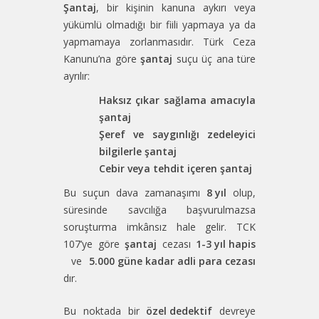
Şantaj
, bir kişinin kanuna aykırı veya
yükümlü olmadığı bir fiili yapmaya ya da
yapmamaya zorlanmasıdır. Türk Ceza
Kanunu’na göre
şantaj
suçu üç ana türe
ayrılır:
Haksız çıkar sağlama amacıyla
şantaj
Şeref ve saygınlığı zedeleyici
bilgilerle şantaj
Cebir veya tehdit içeren şantaj
Bu suçun dava zamanaşımı
8 yıl
olup,
süresinde savcılığa başvurulmazsa
soruşturma imkânsız hale gelir. TCK
107’ye göre
şantaj
cezası
1-3 yıl hapis
ve
5.000 güne kadar adli para cezası
dır.
Bu noktada bir
özel dedektif
devreye