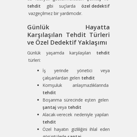
tehdit
gibi suçlarda
özel dedektif
vazgeçilmez bir yardımcıdır.
Günlük Hayatta
Karşılaşılan Tehdit Türleri
ve Özel Dedektif Yaklaşımı
Günlük yaşamda karşılaşılan
tehdit
türleri:
İş yerinde yönetici veya
çalışanlardan gelen
tehdit
Komşuluk anlaşmazlıklarında
tehdit
Boşanma sürecinde eşten gelen
şantaj
veya
tehdit
Alacak-verecek nedeniyle yapılan
tehdit
Özel hayatın gizliliğini ihlal eden
görüntülerle
şantaj