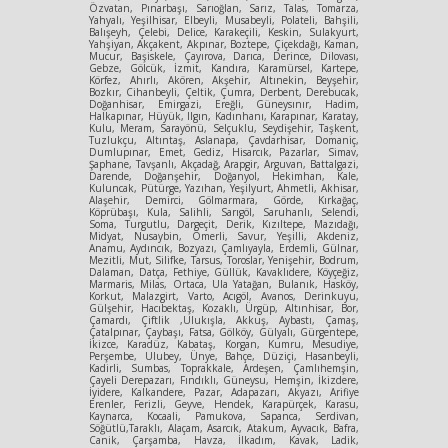
Özvatan, Pınarbaşı, Sarıoğlan, Sarız, Talas, Tomarza,
Yahyalı, Yeşilhisar, Elbeyli, Musabeyli, Polateli, Bahşili,
Balışeyh, Çelebi, Delice, Karakeçili, Keskin, Sulakyurt,
Yahşiyan, Akçakent, Akpınar, Boztepe, Çiçekdağı, Kaman,
Mucur, Başiskele, Çayırova, Darıca, Derince, Dilovası,
Gebze, Gölcük, İzmit, Kandıra, Karamürsel, Kartepe,
Körfez, Ahırlı, Akören, Akşehir, Altınekin, Beyşehir,
Bozkır, Cihanbeyli, Çeltik, Çumra, Derbent, Derebucak,
Doğanhisar, Emirgazi, Ereğli, Güneysınır, Hadim,
Halkapınar, Hüyük, Ilgın, Kadınhanı, Karapınar, Karatay,
Kulu, Meram, Sarayönü, Selçuklu, Seydişehir, Taşkent,
Tuzlukçu, Altıntaş, Aslanapa, Çavdarhisar, Domaniç,
Dumlupınar, Emet, Gediz, Hisarcık, Pazarlar, Simav,
Şaphane, Tavşanlı, Akçadağ, Arapgir, Arguvan, Battalgazi,
Darende, Doğanşehir, Doğanyol, Hekimhan, Kale,
Kuluncak, Pütürge, Yazıhan, Yeşilyurt, Ahmetli, Akhisar,
Alaşehir, Demirci, Gölmarmara, Görde, Kırkağaç,
Köprübaşı, Kula, Salihli, Sarıgöl, Saruhanlı, Selendi,
Soma, Turgutlu, Dargeçit, Derik, Kızıltepe, Mazıdağı,
Midyat, Nusaybin, Ömerli, Savur, Yeşilli, Akdeniz,
Anamu, Aydıncık, Bozyazı, Çamlıyayla, Erdemli, Gülnar,
Mezitli, Mut, Silifke, Tarsus, Toroslar, Yenişehir, Bodrum,
Dalaman, Datça, Fethiye, Güllük, Kavaklıdere, Köyçeğiz,
Marmaris, Milas, Ortaca, Ula Yatağan, Bulanık, Hasköy,
Korkut, Malazgirt, Varto, Acıgöl, Avanos, Derinkuyu,
Gülşehir, Hacıbektaş, Kozaklı, Ürgüp, Altınhisar, Bor,
Çamardı, Çiftlik ,Ulukışla, Akkuş, Aybastı, Çamaş,
Çatalpınar, Çaybaşı, Fatsa, Gölköy, Gülyalı, Gürgentepe,
İkizce, Karadüz, Kabataş, Korgan, Kumru, Mesudiye,
Perşembe, Ulubey, Ünye, Bahçe, Düziçi, Hasanbeyli,
Kadirli, Sumbas, Toprakkale, Ardeşen, Çamlıhemşin,
Çayeli Derepazarı, Fındıklı, Güneysu, Hemşin, İkizdere,
İyidere, Kalkandere, Pazar, Adapazarı, Akyazı, Arifiye
Erenler, Ferizli, Geyve, Hendek, Karapürçek, Karasu,
Kaynarca, Kocaali, Pamukova, Sapanca, Serdivan,
Söğütlü,Taraklı, Alaçam, Asarcık, Atakum, Ayvacık, Bafra,
Canik, Çarşamba, Havza, İlkadım, Kavak, Ladik,