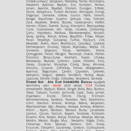
Ondokuzmayız, Salıpazarı, Tekkeköy, Terme, Vezirköprü,
Yakakent, Aydınlar, Baykan, Eru, Kurtalan, Pervari,
Şirvan, Ayancık, Boyabat, Dikmen, Durağan, Erfelek,
Gerze, Saraydüzü, Türkeli Akıncılar, Altınyayla, Divriği,
Doğanşar, Gemerek, Gölova, Gürün, Hafik, İmranlı,
Kangal, Koyulhisar, Suşehri, Şarkışla, Ulaş, Yıldızeli,
Zara, Akçakale, Birecik, Bozova, Ceylanpınarı, Halfeti,
Harran, Hilvan, Siverek, Suruç, Viranşehir, Beytüşşebap,
Cizre, Güçlükonak, İdil, Silopi, Uludere, Çerkezköy,
Çorlu, Hayrabolu, Malkara, Marmaraereğlisi, Muratlı,
Saray, Şarköy, Almus, Artova, Başçiftlik, Erbaa, Niksar,
Pazar, Reşadiye, Sulusaray, Turhal, Yeşilyurt, Zile,
Akçaabat, Araklı, Arsin, Beşikdüzü, Çarşıbaşı, Çaykara,
Dernekpazarı, Düzköy, Hayrat, Köprübaşı, Maçka, Of,
Sürmene, Şalpazarı, Tonya, Vakfıkebir, Yomra,
Çemişgezek, Hozat, Mazgirt, Nazımiye, Ovacık, Pertek,
Pülümür, Banaz,Eşme, Karahallı, Sivaslı, Ulubey,
Bahçesaray, Başkale, Çaldıran, Çatak, Edremit, Erciş,
Gevaş, Gürpınar, Muradiye, Özalp, Saray, Altınova,
Armutlu, Çınarcık, Çiftlikköy, Termal, Akdağmadeni,
Aydıncık, Boğazlıyan, Çandır, Çayıralan, Çekerek,
Kadışehri, Sorgun, Şefaatli, Yenifakılı, Yerköy, Alaplı,
Çaycuma, Devrek, Ereğli, Gökçebey, Saraykent, Sarıkaya
Önemli Not : Aile Özel Dedektiflik Bürosu
aşşağıda
belirtilmiş olan
illerde
aktif olarak
7/24
hizmet
vermektedir. Bayburt, Bilecik, Bingöl, Bitlis, Bolu, Burdur,
Tokat, Trabzon, Tunceli, Şanlıurfa, Uşak, Sivas, Şırnak,
Diyarbakır, Düzce, Edirne, Elazığ, Erzincan,
Kahramanmaraş, Karabük, Karaman, Kars, Kastamonu,
İzmir, İstanbul, Ankara, Antalya, Adana, Adıyaman,
Afyonkarahisar, Ağrı, Aksaray, Amasya, Antalya, Ardahan,
Artvin , Aydın, Balıkesir, Batman, Bursa, Çanakkale,
Çankırı, Çorum, Denizli, Kayseri, Kırıkkale, Kırklareli,
Kırşehir, Kilis, Kocaeli, Konya, Kütahya, Malatya, Manisa,
Mardin, Mersin, Muğla, Muş , Nevşehir, Niğde, Ordu,
Osmaniye, Rize, Sakarya, Samsun, Siirt, Sinop,
Erzurum, Eskişehir, Gaziantep, Giresun, Gümüşhane,