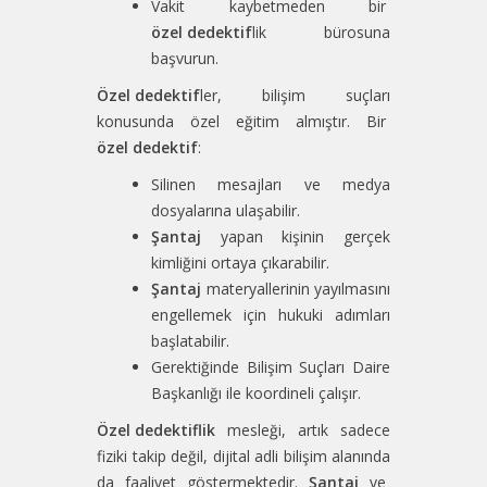
Vakit kaybetmeden bir
özel dedektif
lik bürosuna
başvurun.
Özel dedektif
ler, bilişim suçları
konusunda özel eğitim almıştır. Bir
özel dedektif
:
Silinen mesajları ve medya
dosyalarına ulaşabilir.
Şantaj
yapan kişinin gerçek
kimliğini ortaya çıkarabilir.
Şantaj
materyallerinin yayılmasını
engellemek için hukuki adımları
başlatabilir.
Gerektiğinde Bilişim Suçları Daire
Başkanlığı ile koordineli çalışır.
Özel dedektiflik
mesleği, artık sadece
fiziki takip değil, dijital adli bilişim alanında
da faaliyet göstermektedir.
Şantaj
ve