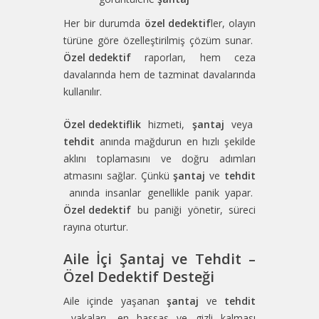
Her bir durumda
özel dedektif
ler, olayın
türüne göre özelleştirilmiş çözüm sunar.
Özel dedektif
raporları, hem ceza
davalarında hem de tazminat davalarında
kullanılır.
Özel dedektiflik
hizmeti,
şantaj
veya
tehdit
anında mağdurun en hızlı şekilde
aklını toplamasını ve doğru adımları
atmasını sağlar. Çünkü
şantaj
ve
tehdit
anında insanlar genellikle panik yapar.
Özel dedektif
bu paniği yönetir, süreci
rayına oturtur.
Aile İçi Şantaj ve Tehdit –
Özel Dedektif Desteği
Aile içinde yaşanan
şantaj
ve
tehdit
vakaları, en hassas ve gizli kalması