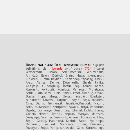
Önemli Not : Aile Özel Dedektiflik Bürosu
aşşağıda
belirtilmiş olan
ilçelerde
aktif olarak
7/24
hizmet
vermektedir. Sincan, Şereflikoçhisar, Yenimahalle,
Altınözü, Belen, Dörtyol, Erzin, Hassa, İskenderun,
Kırıkhan, Kumlu, Reyhanlı, Samandağ, Yayladağ, Akseki,
Aksu, Alanya, Demre, Döşemealtı, Elmalı, Finike,
Gazipaşa, Gündoğmuş, İbradi, Kaş, Kemer, Kepez,
Konyaaltı, Korkuteli, Kumluca, Manavgat, Muratpaşa,
Serik, Çıldır, Damal, Göle, Hanak, Posof, Ardanuç, Arhavi,
Borçka, Hopa, Murgul, Şavşat, Yusufeli, Bozdoğan,
Buharkent, Karacasu, Karpuzlu, Koçarlı, Köşk, Kuşadası,
Çine, Didim, Germencik, İncirliova,Kuyucak, Nazilli,
Söke, Sultanhisar, Yenipazar, Ayvalık, Balya, Bandırma,
Bigadiç, Burhaniye, Dursunbey, Edremit, Erdek, Gömeç,
Gönen, Havran, İvrindi, Kepsut, Manyas, Marmara,
Savaştepe, Sındırgı, Susurluk, Amasra, Kurucasile, Ulus,
Beşiri, Gercüş, Hasankeyf, Kozluk, Sason, Aydıntepe,
Demirözü, Bozüyük, Gölpazarı, İnhisar, Osmaneli,
Pazaryeri, Söğüt, Yenipazar, Adaklı, Genç, Karlıova, Kığı,