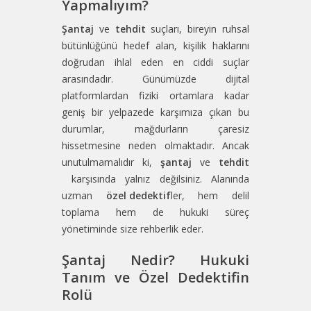
Yapmalıyım?
Şantaj
ve
tehdit
suçları, bireyin ruhsal
bütünlüğünü hedef alan, kişilik haklarını
doğrudan ihlal eden en ciddi suçlar
arasındadır. Günümüzde dijital
platformlardan fiziki ortamlara kadar
geniş bir yelpazede karşımıza çıkan bu
durumlar, mağdurların çaresiz
hissetmesine neden olmaktadır. Ancak
unutulmamalıdır ki,
şantaj
ve
tehdit
karşısında yalnız değilsiniz. Alanında
uzman
özel dedektif
ler, hem delil
toplama hem de hukuki süreç
yönetiminde size rehberlik eder.
Şantaj Nedir? Hukuki
Tanım ve Özel Dedektifin
Rolü