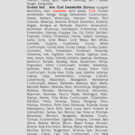
Hakkari, Hatay, Iğdır, Isparta, Tekirdağ, Van , Yalova,
Yozgat, Zonguldak
Önemli Not : Aile Özel Dedektiflik Bürosu
aşşağıda
belirtilmiş olan
ülkelerde
aktif olarak
7/24
hizmet
vermektedir. Kongo, Kongo Demokratik Cumhuriyeti,
Kosova, Vatikan, Venezuela, Vietnam, Yemen, Yeni
Zelanda, Almanya, Amerika Birleşik Devletleri, Andorra,
Angola, Antigua ve Barbuda, Arjantin, Arnavutluk,
Avustralya, Avusturya, Azerbaycan, Endonezya, Eritre,
Ermenistan, Estonya, Etiyopya, Fas, Fiji, Fildişi Sahilleri,
Filipinler, Filistin, Finlandiya, Fransa, Gabon, Gambiya,
Gana, Gine, Gine Bissau Gine Bissau Batı Afrika,
Grenada, Guyana, Guatemala, Güney Afrika
Cumhuriyeti, Güney Kore, Güney Osetya, Güney Sudan,
Gürcistan, Haiti, Hırvatistan, Hindistan, Hollanda,
Honduras, Irak, İngiltere, İran, İrlanda, İspanya, İsrail,
İsveç, İsviçre, İtalya, İzlanda, Jamaika, Japonya, Kamboçya,
Kamerun, Kanada, Karadağ, Katar, Kazakistan, Kenya,
Kırgızistan, Kıbrıs Cumhuriyeti, Kiribati, Kolombiya,
Komorlar, Kosta Rika, Kuveyt, Kuzey Kıbrıs Türk
Cumhuriyeti, Kuzey Kore, Küba, Laos, Lesotho, Letonya,
Liberya, Libya, Liechtenstein, Litvanya, Lübnan,
Lüksemburg, Macaristan, Madagaskar, Makedonya
Cumhuriyeti, Malavi, Maldivler, Malezya, Mali, Malta,
Marshall Adaları, Meksika, Mısır, Mikronezya, Moğolistan,
Moldova, Monako, Moritanya, Moritius, Mozambik,
Myanmar, Namibya, Nauru Nepal, Nikaragua, Nijer,
Nijerya, Norveç, Orta Afrika Cumhuriyeti, Özbekistan,
Pakistan, Palau, Panama, Papua, Paraguay, Peru,
Polonya, Portekiz, Porto Riko, Romanya, Ruanda, Rusya
Federasyonu, Saint Kitts, Saint Lucia, Saint Vincent ve
Grenadinler, Samoa, San Marino, Sao Tome ve Principe,
Bahamalar, Bahreyn, Bangladeş, Barbados, Tuvalu,
Türkiye, Türkmenistan, Uganda, Ukrayna, Umman, Batı
Sahra, Belçika, Belize, Benin, Beyaz Rusya, Bhutan,
Birleşik Arap Emirlikleri, Bolivya, Bosna Hersek, Botsvana,
Brezilya, Brunei, Bulgaristan, Burkina Faso, Burundi,
Cezayir, Cibuti, Çad, Çek Cumhuriyeti, Çin Halk