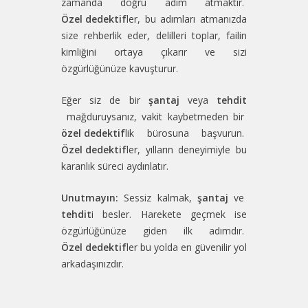
zamanda doğru adım atmaktır.
Özel dedektif
ler, bu adımları atmanızda
size rehberlik eder, delilleri toplar, failin
kimliğini ortaya çıkarır ve sizi
özgürlüğünüze kavuşturur.
Eğer siz de bir
şantaj
veya
tehdit
mağduruysanız, vakit kaybetmeden bir
özel dedektif
lik bürosuna başvurun.
Özel dedektif
ler, yılların deneyimiyle bu
karanlık süreci aydınlatır.
Unutmayın:
Sessiz kalmak,
şantaj
ve
tehdit
i besler. Harekete geçmek ise
özgürlüğünüze giden ilk adımdır.
Özel dedektif
ler bu yolda en güvenilir yol
arkadaşınızdır.