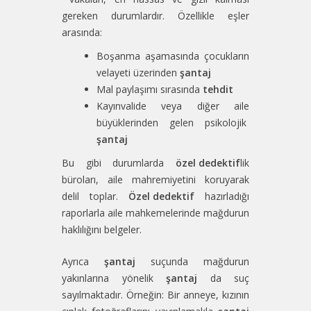
gereken durumlardır. Özellikle eşler
arasında:
Boşanma aşamasında çocukların
velayeti üzerinden
şantaj
Mal paylaşımı sırasında
tehdit
Kayınvalide veya diğer aile
büyüklerinden gelen psikolojik
şantaj
Bu gibi durumlarda
özel dedektif
lik
büroları, aile mahremiyetini koruyarak
delil toplar.
Özel dedektif
hazırladığı
raporlarla aile mahkemelerinde mağdurun
haklılığını belgeler.
Ayrıca
şantaj
suçunda mağdurun
yakınlarına yönelik
şantaj
da suç
sayılmaktadır. Örneğin: Bir anneye, kızının