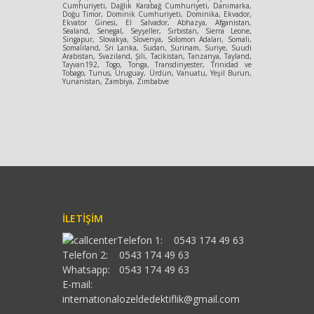
Cumhuriyeti, Dağlık Karabağ Cumhuriyeti, Danimarka,
Doğu Timor, Dominik Cumhuriyeti, Dominika, Ekvador,
Ekvator Ginesi, El Salvador, Abhazya, Afganistan,
Sealand, Senegal, Seyşeller, Sırbistan, Sierra Leone,
Singapur, Slovakya, Slovenya, Solomon Adaları, Somali,
Somaliland, Sri Lanka, Sudan, Surinam, Suriye, Suudi
Arabistan, Svaziland, Şili, Tacikistan, Tanzanya, Tayland,
Tayvan192, Togo, Tonga, Transdinyester, Trinidad ve
Tobago, Tunus, Uruguay, Ürdün, Vanuatu, Yeşil Burun,
Yunanistan, Zambiya, Zimbabve
İLETIŞIM
Telefon 1:
0543 174 49 63
Telefon 2:
0543 174 49 63
Whatsapp:
0543 174 49 63
E-mail:
internationalozeldedektiflik@gmail.com