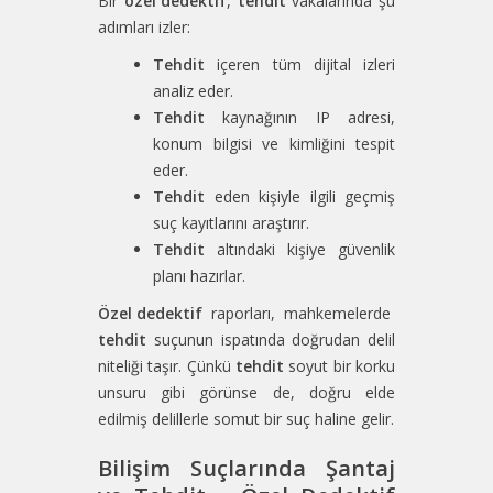
Bir
özel dedektif
,
tehdit
vakalarında şu
adımları izler:
Tehdit
içeren tüm dijital izleri
analiz eder.
Tehdit
kaynağının IP adresi,
konum bilgisi ve kimliğini tespit
eder.
Tehdit
eden kişiyle ilgili geçmiş
suç kayıtlarını araştırır.
Tehdit
altındaki kişiye güvenlik
planı hazırlar.
Özel dedektif
raporları, mahkemelerde
tehdit
suçunun ispatında doğrudan delil
niteliği taşır. Çünkü
tehdit
soyut bir korku
unsuru gibi görünse de, doğru elde
edilmiş delillerle somut bir suç haline gelir.
Bilişim Suçlarında Şantaj