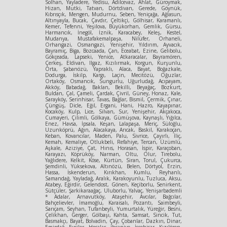
Solhan, Yayladere, Yedisu, Adilcevaz, Ahlat, Güroymak,
Hizan, Mutki, Tatvan, Dörtdivan, Gerede, Göynük,
Kıbrısçık, Mengen, Mudurnu, Seben, Yeniçağa, Ağlasun,
Altınyayla, Bucak, Çavdır, Çeltikçi, Gölhisar, Karamanlı,
Kemer, Tefenni, Yeşilova, Büyükorhan, Gemlik, Gürsu,
Harmancık, İnegöl, İznik, Karacabey, Keleş, Kestel,
Mudanya, Mustafakemalpaşa, Nilüfer, Orhaneli,
Orhangazi, Osmangazi, Yenişehir, Yıldırım, Ayvacık,
Bayramiç, Biga, Bozcaada, Çan, Eceabat, Ezine, Gelibolu,
Gökçeada, Lapseki, Yenice, Atkaracalar, Bayramören,
Çerkeş, Eldivan, Ilgaz, Kızılırmak, Korgun, Kurşunlu,
Orta, Şabanözü, Yapraklı, Alaca, Bayat, Boğazkale,
Dodurga, İskilp, Kargı, Laçin, Mecitözü, Oğuzlar,
Ortaköy, Osmancık, Sungurlu, Uğurludağ, Acıpayam,
Akköy, Babadağ, Baklan, Bekilli, Beyağaç, Bozkurt,
Buldan, Çal, Çameli, Çardak, Çivril, Güney, Honaz, Kale,
Sarayköy, Serinhisar, Tavas, Bağlar, Bismil, Çermik, Çınar,
Çüngüş, Dicle, Eğil, Ergani, Hani, Hazro, Kayapınar,
Kocaköy, Kulp, Lice, Silvan, Sur, Yenişehir, Akçakoca,
Cumayeri, Çilimli, Gölkaya, Gümüşova, Kaynaşlı, Yığılca,
Enez, Havsa, İpsala, Keşan, Lalapaşa, Meriç, Süloğlu,
Uzunköprü, Ağın, Alacakaya, Arıcak, Baskil, Karakoçan,
Keban, Kovancılar, Maden, Palu, Sivrice, Çayırlı, İliç,
Kemah, Kemaliye, Otlukbeli, Refahiye, Tercan, Üzümlü,
Aşkale, Aziziye, Çat, Hınıs, Horasan, İspir, Karaçoban,
Karayazı, Köprüköy, Narman, Oltu, Olur, Tirebolu,
Yağlıdere, Kelkit, Köse, Kürtün, Siran, Torul, Çukurca,
Şemdinli, Yüksekova, Altınözü, Belen, Dörtyol, Erzin,
Hassa, İskenderun, Kırıkhan, Kumlu, Reyhanlı,
Samandağ, Yayladağ, Aralık, Karakoyunlu, Tuzluca, Aksu,
Atabey, Eğirdir, Gelendost, Gönen, Keçiborlu, Senirkent,
Sütçüler, Şarkikaraağaç, Uluborlu, Yalvaç, Yenişarbademli
* Adalar, Arnavutköy, Ataşehir, Avcılar, Bağcılar,
Bahçelievler, İmamoğlu, Karaisalı, Pozantı, Saimbeyli,
Sarıçam, Seyhan, Tufanbeyli, Yumurtalık, Yüreğir, Besni,
Çelikhan, Gerger, Gölbaşı, Kahta, Samsat, Sincik, Tut,
Basmakçı, Bayat, Bolvadin, Çay, Çobanlar, Dazkırı, Dinar,