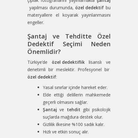
çıplak fotoğraflarını yayınlamakla
şantaj
yapılması durumunda,
özel dedektif
bu
materyallere el koyarak yayınlanmasını
engeller.
Şantaj ve Tehditte Özel
Dedektif Seçimi Neden
Önemlidir?
Türkiye’de
özel dedektiflik
lisanslı ve
denetimli bir meslektir. Profesyonel bir
özel dedektif
:
Yasal sınırlar içinde hareket eder.
Elde ettiği delillerin mahkemede
geçerli olmasını sağlar.
Şantaj
ve
tehdit
gibi psikolojik
suçlarda mağdura destek olur.
Gizlilik ilkesine %100 sadık kalır.
Hızlı ve etkin sonuç alır.