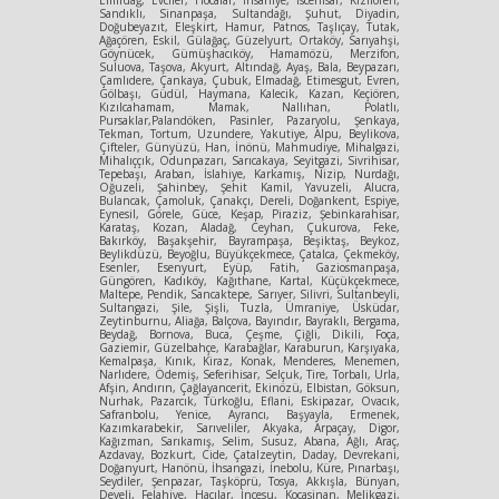
Emirdağ, Evciler, Hocalar, İhsaniye, İscehisar, Kızılören,
Sandıklı, Sinanpaşa, Sultandağı, Şuhut, Diyadin,
Doğubeyazıt, Eleşkirt, Hamur, Patnos, Taşlıçay, Tutak,
Ağaçören, Eskil, Gülağaç, Güzelyurt, Ortaköy, Sarıyahşi,
Göynücek, Gümüşhacıköy, Hamamözü, Merzifon,
Suluova, Taşova, Akyurt, Altındağ, Ayaş, Bala, Beypazarı,
Çamlıdere, Çankaya, Çubuk, Elmadağ, Etimesgut, Evren,
Gölbaşı, Güdül, Haymana, Kalecik, Kazan, Keçiören,
Kızılcahamam, Mamak, Nallıhan, Polatlı,
Pursaklar,Palandöken, Pasinler, Pazaryolu, Şenkaya,
Tekman, Tortum, Uzundere, Yakutiye, Alpu, Beylikova,
Çifteler, Günyüzü, Han, İnönü, Mahmudiye, Mihalgazi,
Mihalıççık, Odunpazarı, Sarıcakaya, Seyitgazi, Sivrihisar,
Tepebaşı, Araban, İslahiye, Karkamış, Nizip, Nurdağı,
Oğuzeli, Şahinbey, Şehit Kamil, Yavuzeli, Alucra,
Bulancak, Çamoluk, Çanakçı, Dereli, Doğankent, Espiye,
Eynesil, Görele, Güce, Keşap, Piraziz, Şebinkarahisar,
Karataş, Kozan, Aladağ, Ceyhan, Çukurova, Feke,
Bakırköy, Başakşehir, Bayrampaşa, Beşiktaş, Beykoz,
Beylikdüzü, Beyoğlu, Büyükçekmece, Çatalca, Çekmeköy,
Esenler, Esenyurt, Eyüp, Fatih, Gaziosmanpaşa,
Güngören, Kadıköy, Kağıthane, Kartal, Küçükçekmece,
Maltepe, Pendik, Sancaktepe, Sarıyer, Silivri, Sultanbeyli,
Sultangazi, Şile, Şişli, Tuzla, Ümraniye, Üsküdar,
Zeytinburnu, Aliağa, Balçova, Bayındır, Bayraklı, Bergama,
Beydağ, Bornova, Buca, Çeşme, Çiğli, Dikili, Foça,
Gaziemir, Güzelbahçe, Karabağlar, Karaburun, Karşıyaka,
Kemalpaşa, Kınık, Kiraz, Konak, Menderes, Menemen,
Narlıdere, Ödemiş, Seferihisar, Selçuk, Tire, Torbalı, Urla,
Afşin, Andırın, Çağlayancerit, Ekinözü, Elbistan, Göksun,
Nurhak, Pazarcık, Türkoğlu, Eflani, Eskipazar, Ovacık,
Safranbolu, Yenice, Ayrancı, Başyayla, Ermenek,
Kazımkarabekir, Sarıveliler, Akyaka, Arpaçay, Digor,
Kağızman, Sarıkamış, Selim, Susuz, Abana, Ağlı, Araç,
Azdavay, Bozkurt, Cide, Çatalzeytin, Daday, Devrekani,
Doğanyurt, Hanönü, İhsangazi, İnebolu, Küre, Pınarbaşı,
Seydiler, Şenpazar, Taşköprü, Tosya, Akkışla, Bünyan,
Develi, Felahiye, Hacılar, İncesu, Kocasinan, Melikgazi,