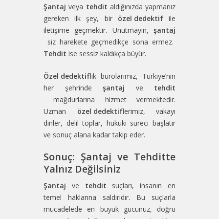
Şantaj
veya
tehdit
aldığınızda yapmanız
gereken ilk şey, bir
özel dedektif
ile
iletişime geçmektir. Unutmayın,
şantaj
siz harekete geçmedikçe sona ermez.
Tehdit
ise sessiz kaldıkça büyür.
Özel dedektif
lik bürolarımız, Türkiye’nin
her şehrinde
şantaj
ve
tehdit
mağdurlarına hizmet vermektedir.
Uzman
özel dedektif
lerimiz, vakayı
dinler, delil toplar, hukuki süreci başlatır
ve sonuç alana kadar takip eder.
Sonuç: Şantaj ve Tehditte
Yalnız Değilsiniz
Şantaj
ve
tehdit
suçları, insanın en
temel haklarına saldırıdır. Bu suçlarla
mücadelede en büyük gücünüz, doğru