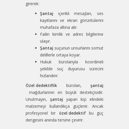
girerek:
Şantaj
içerikli mesajları, ses
kayıtlarını ve ekran görüntülerini
muhafaza altına alır.
Failin kimlik ve adres bilgilerine
ulaşır.
Şantaj
suçunun unsurlarını somut
delillerle ortaya koyar.
Hukuk bürolarıyla koordineli
şekilde suç duyurusu sürecini
hızlandırır.
Özel dedektiflik
büroları,
şantaj
mağdurlarının en büyük destekçisidir.
Unutmayın,
şantaj
yapan kişi elindeki
malzemeyi kullandıkça güçlenir. Ancak
profesyonel bir
özel dedektif
bu güç
dengesini anında tersine çevirir.