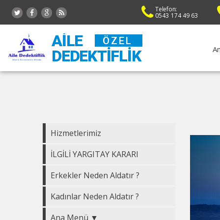
Telefon:
0543 174 49 63
AILE
ÖZEL
An
DEDEKTIFLIK
Hizmetlerimiz
İLGİLİ YARGITAY KARARI
Erkekler Neden Aldatır ?
Kadınlar Neden Aldatır ?
Ana Menü ▼