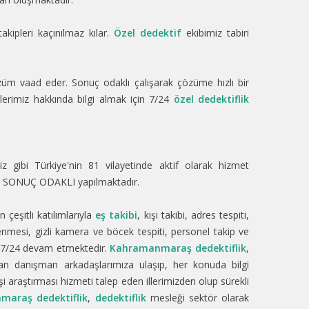
akipleri kaçınılmaz kılar.
Özel dedektif
ekibimiz tabiri
üm vaad eder. Sonuç odaklı çalışarak çözüme hızlı bir
etlerimiz hakkında bilgi almak için 7/24
özel dedektiflik
z gibi Türkiye'nin 81 vilayetinde aktif olarak hizmet
eği SONUÇ ODAKLI yapılmaktadır.
 çeşitli katılımlarıyla
eş takibi
, kişi takibi, adres tespiti,
lenmesi, gizli kamera ve böcek tespiti, personel takip ve
miz 7/24 devam etmektedir.
Kahramanmaraş dedektiflik
,
ndan danışman arkadaşlarımıza ulaşıp, her konuda bilgi
şi araştırması hizmeti talep eden illerimizden olup sürekli
araş dedektiflik
,
dedektiflik
mesleği sektör olarak