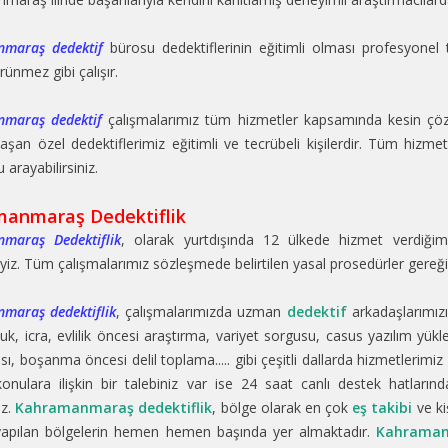
maraş dedektif
bürosu dedektiflerinin eğitimli olması profesyonel t
rünmez gibi çalışır.
maraş dedektif
çalışmalarımız tüm hizmetler kapsamında kesin çöz
laşan özel dedektiflerimiz eğitimli ve tecrübeli kişilerdir. Tüm hizm
arayabilirsiniz.
anmaraş Dedektiflik
maraş Dedektiflik
, olarak yurtdışında 12 ülkede hizmet verdiğimi
iz. Tüm çalışmalarımız sözleşmede belirtilen yasal prosedürler ger
maraş dedektiflik
, çalışmalarımızda uzman
dedektif
arkadaşlarımızın
uk, icra, evlilik öncesi araştırma, variyet sorgusu, casus yazılım yük
sı, boşanma öncesi delil toplama..... gibi çeşitli dallarda hizmetleri
onulara ilişkin bir talebiniz var ise 24 saat canlı destek hatları
iz.
Kahramanmaraş dedektiflik
, bölge olarak en çok
eş takibi
ve ki
yapılan bölgelerin hemen hemen başında yer almaktadır.
Kahramanm