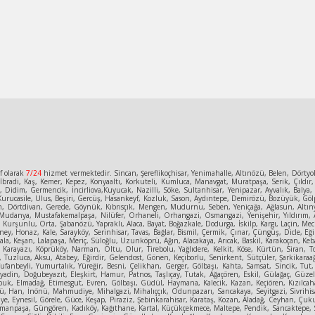
f olarak
7/24
hizmet vermektedir. Sincan, Şereflikoçhisar, Yenimahalle, Altınözü, Belen, Dörty
bradi, Kaş, Kemer, Kepez, Konyaaltı, Korkuteli, Kumluca, Manavgat, Muratpaşa, Serik, Çıldır,
e, Didim, Germencik, İncirliova,Kuyucak, Nazilli, Söke, Sultanhisar, Yenipazar, Ayvalık, Bal
urucasile, Ulus, Beşiri, Gercüş, Hasankeyf, Kozluk, Sason, Aydıntepe, Demirözü, Bozüyük, Gölpa
n, Dörtdivan, Gerede, Göynük, Kıbrısçık, Mengen, Mudurnu, Seben, Yeniçağa, Ağlasun, Altınyay
Mudanya, Mustafakemalpaşa, Nilüfer, Orhaneli, Orhangazi, Osmangazi, Yenişehir, Yıldırım, A
un, Kurşunlu, Orta, Şabanözü, Yapraklı, Alaca, Bayat, Boğazkale, Dodurga, İskilp, Kargı, Laçin
ey, Honaz, Kale, Sarayköy, Serinhisar, Tavas, Bağlar, Bismil, Çermik, Çınar, Çüngüş, Dicle, Eğil
la, Keşan, Lalapaşa, Meriç, Süloğlu, Uzunköprü, Ağın, Alacakaya, Arıcak, Baskil, Karakoçan, Keban
, Karayazı, Köprüköy, Narman, Oltu, Olur, Tirebolu, Yağlıdere, Kelkit, Köse, Kürtün, Siran, T
uzluca, Aksu, Atabey, Eğirdir, Gelendost, Gönen, Keçiborlu, Senirkent, Sütçüler, Şarkikaraağa
Tufanbeyli, Yumurtalık, Yüreğir, Besni, Çelikhan, Gerger, Gölbaşı, Kahta, Samsat, Sincik, Tut,
, Diyadin, Doğubeyazıt, Eleşkirt, Hamur, Patnos, Taşlıçay, Tutak, Ağaçören, Eskil, Gülağaç, 
ubuk, Elmadağ, Etimesgut, Evren, Gölbaşı, Güdül, Haymana, Kalecik, Kazan, Keçiören, Kızılcah
 Han, İnönü, Mahmudiye, Mihalgazi, Mihalıççık, Odunpazarı, Sarıcakaya, Seyitgazi, Sivrihisa
ye, Eynesil, Görele, Güce, Keşap, Piraziz, Şebinkarahisar, Karataş, Kozan, Aladağ, Ceyhan, Çuk
anpaşa, Güngören, Kadıköy, Kağıthane, Kartal, Küçükçekmece, Maltepe, Pendik, Sancaktepe, Sarıy