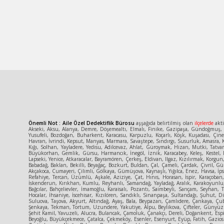
Önemli Not : Aile Özel Dedektiflik Bürosu
aşşağıda belirtilmiş olan
ilçelerde
akti
Akseki, Aksu, Alanya, Demre, Döşemealtı, Elmalı, Finike, Gazipaşa, Gündoğmuş, İ
Yusufeli, Bozdoğan, Buharkent, Karacasu, Karpuzlu, Koçarlı, Köşk, Kuşadası, Çin
Havran, İvrindi, Kepsut, Manyas, Marmara, Savaştepe, Sındırgı, Susurluk, Amasra, K
Kığı, Solhan, Yayladere, Yedisu, Adilcevaz, Ahlat, Güroymak, Hizan, Mutki, Tatva
Büyükorhan, Gemlik, Gürsu, Harmancık, İnegöl, İznik, Karacabey, Keleş, Kestel, 
Lapseki, Yenice, Atkaracalar, Bayramören, Çerkeş, Eldivan, Ilgaz, Kızılırmak, Korg
Babadağ, Baklan, Bekilli, Beyağaç, Bozkurt, Buldan, Çal, Çameli, Çardak, Çivril, Gün
Akçakoca, Cumayeri, Çilimli, Gölkaya, Gümüşova, Kaynaşlı, Yığılca, Enez, Havsa, İpsa
Refahiye, Tercan, Üzümlü, Aşkale, Aziziye, Çat, Hınıs, Horasan, İspir, Karaçoban
İskenderun, Kırıkhan, Kumlu, Reyhanlı, Samandağ, Yayladağ, Aralık, Karakoyunlu, T
Bağcılar, Bahçelievler, İmamoğlu, Karaisalı, Pozantı, Saimbeyli, Sarıçam, Seyhan, 
Hocalar, İhsaniye, İscehisar, Kızılören, Sandıklı, Sinanpaşa, Sultandağı, Şuhut
Suluova, Taşova, Akyurt, Altındağ, Ayaş, Bala, Beypazarı, Çamlıdere, Çankaya, Ç
Şenkaya, Tekman, Tortum, Uzundere, Yakutiye, Alpu, Beylikova, Çifteler, Günyüzü,
Şehit Kamil, Yavuzeli, Alucra, Bulancak, Çamoluk, Çanakçı, Dereli, Doğankent, Espi
Beyoğlu, Büyükçekmece, Çatalca, Çekmeköy, Esenler, Esenyurt, Eyüp, Fatih, Gaziosm