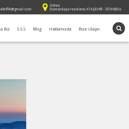
Adres:
dektiflik@gmail.com
Dumankaya rezidansı ATAŞEHİR - İSTANBUL
a Biz
S.S.S
Blog
Hakkımızda
Bize Ulaşın