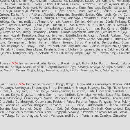
, Çeşme, Çiğli, Dikili, Foça, Gaziemir, Güzelbahçe, Karabağlar, Karaburun, Karşıyaka, Kemalpa
sun, Nurhak, Pazarcık, Türkoğlu, Eflani, Eskipazar, Ovacık, Safranbolu, Yenice, Ayrancı, Başya
aday, Devrekani, Doğanyurt, Hanönü, İhsangazi, İnebolu, Küre, Pınarbaşı, Seydiler, Şenpazar, Ta
r, Elbeyli, Musabeyli, Polateli, Bahşili, Balışeyh, Çelebi, Delice, Karakeçili, Keskin, Sulakyu
Kartepe, Körfez, Ahırlı, Akören, Akşehir, Altınekin, Beyşehir, Bozkır, Cihanbeyli, Çeltik, 
elçuklu, Seydişehir, Taşkent, Tuzlukçu, Altıntaş, Aslanapa, Çavdarhisar, Domaniç, Dumlupınar, 
rge, Yazıhan, Yeşilyurt, Ahmetli, Akhisar, Alaşehir, Demirci, Gölmarmara, Görde, Kırkağaç, Köp
amu, Aydıncık, Bozyazı, Çamlıyayla, Erdemli, Gülnar, Mezitli, Mut, Silifke, Tarsus, Toroslar,
göl, Avanos, Derinkuyu, Gülşehir, Hacıbektaş, Kozaklı, Ürgüp, Altınhisar, Bor, Çamardı, Çiftlik 
 Ünye, Bahçe, Düziçi, Hasanbeyli, Kadirli, Sumbas, Toprakkale, Ardeşen, Çamlıhemşin, Çayeli D
Kaynarca, Kocaali, Pamukova, Sapanca, Serdivan, Söğütlü,Taraklı, Alaçam, Asarcık, Atakum, A
, Pervari, Şirvan, Ayancık, Boyabat, Dikmen, Durağan, Erfelek, Gerze, Saraydüzü, Türkeli Akınc
 Bozova, Ceylanpınarı, Halfeti, Harran, Hilvan, Siverek, Suruç, Viranşehir, Beytüşşebap, Cizr
 Pazar, Reşadiye, Sulusaray, Turhal, Yeşilyurt, Zile, Akçaabat, Araklı, Arsin, Beşikdüzü, Çarş
 Pertek, Pülümür, Banaz,Eşme, Karahallı, Sivaslı, Ulubey, Bahçesaray, Başkale, Çaldıran, Çatak
Çekerek, Kadışehri, Sorgun, Şefaatli, Yenifakılı, Yerköy, Alaplı, Çaycuma, Devrek, Ereğli, Gökçeb
f olarak
7/24
hizmet vermektedir. Bayburt, Bilecik, Bingöl, Bitlis, Bolu, Burdur, Tokat, Trabzon
kara, Antalya, Adana, Adıyaman, Afyonkarahisar, Ağrı, Aksaray, Amasya, Antalya, Ardahan, Art
, Manisa, Mardin, Mersin, Muğla, Muş , Nevşehir, Niğde, Ordu, Osmaniye, Rize, Sakarya, Samsun
e
aktif olarak
7/24
hizmet vermektedir. Kongo, Kongo Demokratik Cumhuriyeti, Kosova, Vatik
vusturya, Azerbaycan, Endonezya, Eritre, Ermenistan, Estonya, Etiyopya, Fas, Fiji, Fildişi Sahill
eti, Güney Kore, Güney Osetya, Güney Sudan, Gürcistan, Haiti, Hırvatistan, Hindistan, Hollanda
kistan, Kenya, Kırgızistan, Kıbrıs Cumhuriyeti, Kiribati, Kolombiya, Komorlar, Kosta Rika, Kuv
skar, Makedonya Cumhuriyeti, Malavi, Maldivler, Malezya, Mali, Malta, Marshall Adaları, Mek
ta Afrika Cumhuriyeti, Özbekistan, Pakistan, Palau, Panama, Papua, Paraguay, Peru, Polony
ipe, Bahamalar, Bahreyn, Bangladeş, Barbados, Tuvalu, Türkiye, Türkmenistan, Uganda, Ukrayna
tan, Burkina Faso, Burundi, Cezayir, Cibuti, Çad, Çek Cumhuriyeti, Çin Halk Cumhuriyeti,
gal, Seyşeller, Sırbistan, Sierra Leone, Singapur, Slovakya, Slovenya, Solomon Adaları, Somali
nidad ve Tobago, Tunus, Uruguay, Ürdün, Vanuatu, Yeşil Burun, Yunanistan, Zambiya, Zimbabve