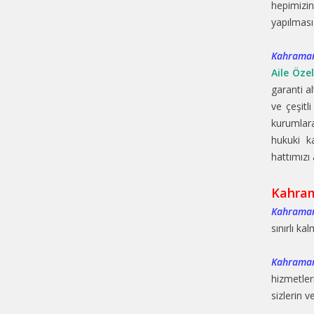
hepimizi
yapılması
Kahraman
Aile Öze
garanti a
ve çeşitl
kurumlar
hukuki k
hattımızı 
Kahram
Kahraman
sınırlı ka
Kahraman
hizmetler
sizlerin v