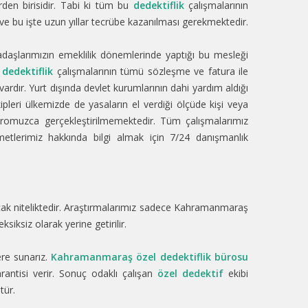
den birisidir. Tabi ki tüm bu
dedektiflik
çalışmalarının
ı ve bu işte uzun yıllar tecrübe kazanılması gerekmektedir.
kadaşlarımızın emeklilik dönemlerinde yaptığı bu mesleği
n
dedektiflik
çalışmalarının tümü sözleşme ve fatura ile
dır. Yurt dışında devlet kurumlarının dahi yardım aldığı
ipleri ülkemizde de yasaların el verdiği ölçüde kişi veya
omuzca gerçekleştirilmemektedir. Tüm çalışmalarımız
etlerimiz hakkında bilgi almak için 7/24 danışmanlık
acak niteliktedir. Araştırmalarımız sadece Kahramanmaraş
siksiz olarak yerine getirilir.
ere sunarız.
Kahramanmaraş özel dedektiflik bürosu
arantisi verir. Sonuç odaklı çalışan
özel dedektif
ekibi
tür.