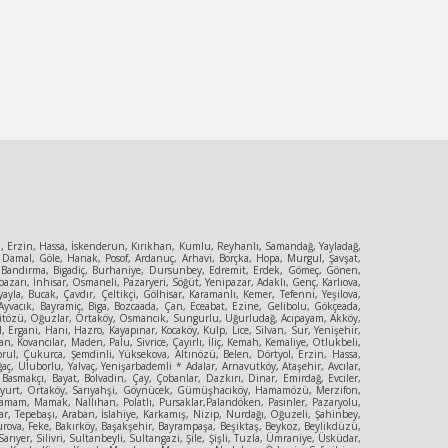
ol, Erzin, Hassa, İskenderun, Kırıkhan, Kumlu, Reyhanlı, Samandağ, Yayladağ,
 Damal, Göle, Hanak, Posof, Ardanuç, Arhavi, Borçka, Hopa, Murgul, Şavşat,
ya, Bandırma, Bigadiç, Burhaniye, Dursunbey, Edremit, Erdek, Gömeç, Gönen,
zarı, İnhisar, Osmaneli, Pazaryeri, Söğüt, Yenipazar, Adaklı, Genç, Karlıova,
la, Bucak, Çavdır, Çeltikçi, Gölhisar, Karamanlı, Kemer, Tefenni, Yeşilova,
yvacık, Bayramiç, Biga, Bozcaada, Çan, Eceabat, Ezine, Gelibolu, Gökçeada,
, Mecitözü, Oğuzlar, Ortaköy, Osmancık, Sungurlu, Uğurludağ, Acıpayam, Akköy,
, Ergani, Hani, Hazro, Kayapınar, Kocaköy, Kulp, Lice, Silvan, Sur, Yenişehir,
, Kovancılar, Maden, Palu, Sivrice, Çayırlı, İliç, Kemah, Kemaliye, Otlukbeli,
orul, Çukurca, Şemdinli, Yüksekova, Altınözü, Belen, Dörtyol, Erzin, Hassa,
ç, Uluborlu, Yalvaç, Yenişarbademli * Adalar, Arnavutköy, Ataşehir, Avcılar,
 Basmakçı, Bayat, Bolvadin, Çay, Çobanlar, Dazkırı, Dinar, Emirdağ, Evciler,
Güzelyurt, Ortaköy, Sarıyahşi, Göynücek, Gümüşhacıköy, Hamamözü, Merzifon,
amam, Mamak, Nallıhan, Polatlı, Pursaklar,Palandöken, Pasinler, Pazaryolu,
r, Tepebaşı, Araban, İslahiye, Karkamış, Nizip, Nurdağı, Oğuzeli, Şahinbey,
urova, Feke, Bakırköy, Başakşehir, Bayrampaşa, Beşiktaş, Beykoz, Beylikdüzü,
er, Silivri, Sultanbeyli, Sultangazi, Şile, Şişli, Tuzla, Ümraniye, Üsküdar,