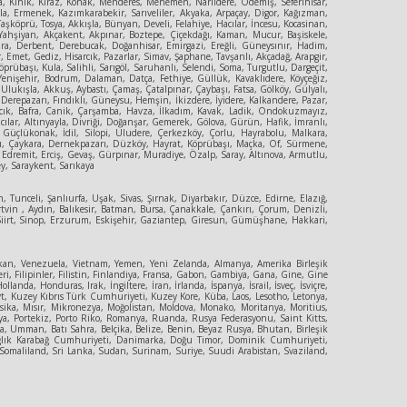
şa, Kınık, Kiraz, Konak, Menderes, Menemen, Narlıdere, Ödemiş, Seferihisar,
yla, Ermenek, Kazımkarabekir, Sarıveliler, Akyaka, Arpaçay, Digor, Kağızman,
şköprü, Tosya, Akkışla, Bünyan, Develi, Felahiye, Hacılar, İncesu, Kocasinan,
rt, Yahşiyan, Akçakent, Akpınar, Boztepe, Çiçekdağı, Kaman, Mucur, Başiskele,
Çumra, Derbent, Derebucak, Doğanhisar, Emirgazi, Ereğli, Güneysınır, Hadim,
Emet, Gediz, Hisarcık, Pazarlar, Simav, Şaphane, Tavşanlı, Akçadağ, Arapgir,
rübaşı, Kula, Salihli, Sarıgöl, Saruhanlı, Selendi, Soma, Turgutlu, Dargeçit,
 Yenişehir, Bodrum, Dalaman, Datça, Fethiye, Güllük, Kavaklıdere, Köyçeğiz,
,Ulukışla, Akkuş, Aybastı, Çamaş, Çatalpınar, Çaybaşı, Fatsa, Gölköy, Gülyalı,
erepazarı, Fındıklı, Güneysu, Hemşin, İkizdere, İyidere, Kalkandere, Pazar,
yvacık, Bafra, Canik, Çarşamba, Havza, İlkadım, Kavak, Ladik, Ondokuzmayız,
ılar, Altınyayla, Divriği, Doğanşar, Gemerek, Gölova, Gürün, Hafik, İmranlı,
e, Güçlükonak, İdil, Silopi, Uludere, Çerkezköy, Çorlu, Hayrabolu, Malkara,
ıbaşı, Çaykara, Dernekpazarı, Düzköy, Hayrat, Köprübaşı, Maçka, Of, Sürmene,
, Edremit, Erciş, Gevaş, Gürpınar, Muradiye, Özalp, Saray, Altınova, Armutlu,
ey, Saraykent, Sarıkaya
, Tunceli, Şanlıurfa, Uşak, Sivas, Şırnak, Diyarbakır, Düzce, Edirne, Elazığ,
vin , Aydın, Balıkesir, Batman, Bursa, Çanakkale, Çankırı, Çorum, Denizli,
, Siirt, Sinop, Erzurum, Eskişehir, Gaziantep, Giresun, Gümüşhane, Hakkari,
an, Venezuela, Vietnam, Yemen, Yeni Zelanda, Almanya, Amerika Birleşik
eri, Filipinler, Filistin, Finlandiya, Fransa, Gabon, Gambiya, Gana, Gine, Gine
, Honduras, Irak, İngiltere, İran, İrlanda, İspanya, İsrail, İsveç, İsviçre,
eyt, Kuzey Kıbrıs Türk Cumhuriyeti, Kuzey Kore, Küba, Laos, Lesotho, Letonya,
sika, Mısır, Mikronezya, Moğolistan, Moldova, Monako, Moritanya, Moritius,
a, Portekiz, Porto Riko, Romanya, Ruanda, Rusya Federasyonu, Saint Kitts,
, Umman, Batı Sahra, Belçika, Belize, Benin, Beyaz Rusya, Bhutan, Birleşik
 Dağlık Karabağ Cumhuriyeti, Danimarka, Doğu Timor, Dominik Cumhuriyeti,
, Somaliland, Sri Lanka, Sudan, Surinam, Suriye, Suudi Arabistan, Svaziland,