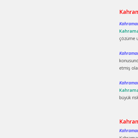
Kahram
Kahraman
Kahrama
çözüme u
Kahraman
konusund
etmiş ol
Kahraman
Kahrama
büyük risk
Kahra
Kahraman
Kahramanm