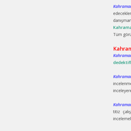
Kahraman
edecekler
danışmanl
Kahrama
Tüm görüş
Kahram
Kahraman
dedektifl
Kahraman
incelenme
inceleyer
Kahraman
titiz çal
incelemel