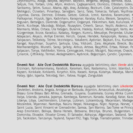
Zeytinburnu, Aliağa, Balçova, Bayındır, Bayraklı, Bergama, Beydağ, Bornova, Buca
Selçuk, Tire, Torbalı, Urla, Afşin, Andırın, Çağlayancerit, Ekinözü, Elbistan, Gök
Sarıkamış, Selim, Susuz, Abana, Ağlı, Araç, Azdavay, Bozkurt, Cide, Çatalzeytin, D
Melikgazi, Özvatan, Pınarbaşı, Sarıoğlan, Sarız, Talas, Tomarza, Yahyalı, Yeşilhisa
Çayırova, Darıca, Derince, Dilovası, Gebze, Gölcük, İzmit, Kandıra, Karamürsel, 
Halkapınar, Hüyük, Ilgın, Kadınhanı, Karapınar, Karatay, Kulu, Meram, Sarayönü, S
Arguvan, Battalgazi, Darende, Doğanşehir, Doğanyol, Hekimhan, Kale, Kuluncak, Pütü
Derik, Kızıltepe, Mazıdağı, Midyat, Nusaybin, Ömerli, Savur, Yeşilli, Akdeniz, An
Marmaris, Milas, Ortaca, Ula Yatağan, Bulanık, Hasköy, Korkut, Malazgirt, Varto, Acı
Gürgentepe, İkizce, Karadüz, Kabataş, Korgan, Kumru, Mesudiye, Perşembe, Ulubey,
Adapazarı, Akyazı, Arifiye Erenler, Ferizli, Geyve, Hendek, Karapürçek, Karasu, 
Salıpazarı, Tekkeköy, Terme, Vezirköprü, Yakakent, Aydınlar, Baykan, Eru, Kurtalan
Kangal, Koyulhisar, Suşehri, Şarkışla, Ulaş, Yıldızeli, Zara, Akçakale, Birecik,
Marmaraereğlisi, Muratlı, Saray, Şarköy, Almus, Artova, Başçiftlik, Erbaa, Niksar,
Şalpazarı, Tonya, Vakfıkebir, Yomra, Çemişgezek, Hozat, Mazgirt, Nazımiye, Ovacık,
Çınarcık, Çiftlikköy, Termal, Akdağmadeni, Aydıncık, Boğazlıyan, Çandır, Çayıralan, 
Önemli Not : Aile Özel Dedektiflik Bürosu
aşşağıda belirtilmiş olan
illerde
akti
Erzincan, Kahramanmaraş, Karabük, Karaman, Kars, Kastamonu, İzmir, İstanbul, An
Kayseri, Kırıkkale, Kırklareli, Kırşehir, Kilis, Kocaeli, Konya, Kütahya, Malatya
Hatay, Iğdır, Isparta, Tekirdağ, Van , Yalova, Yozgat, Zonguldak
Önemli Not : Aile Özel Dedektiflik Bürosu
aşşağıda belirtilmiş olan
ülkelerd
Devletleri, Andorra, Angola, Antigua ve Barbuda, Arjantin, Arnavutluk, Avustralya, A
Bissau Gine Bissau Batı Afrika, Grenada, Guyana, Guatemala, Güney Afrika Cumhuriy
İtalya, İzlanda, Jamaika, Japonya, Kamboçya, Kamerun, Kanada, Karadağ, Katar, Kaza
Liberya, Libya, Liechtenstein, Litvanya, Lübnan, Lüksemburg, Macaristan, Madaga
Mozambik, Myanmar, Namibya, Nauru Nepal, Nikaragua, Nijer, Nijerya, Norveç, Or
Saint Lucia, Saint Vincent ve Grenadinler, Samoa, San Marino, Sao Tome ve Princ
Arap Emirlikleri, Bolivya, Bosna Hersek, Botsvana, Brezilya, Brunei, Bulgaris
Dominika, Ekvador, Ekvator Ginesi, El Salvador, Abhazya, Afganistan, Sealand, Sene
Şili, Tacikistan, Tanzanya, Tayland, Tayvan192, Togo, Tonga, Transdinyester, Tri