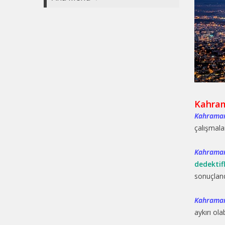
Kahram
Kahraman
çalışmala
Kahraman
dedektif
sonuçland
Kahraman
aykırı ol