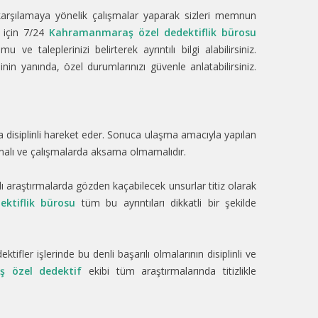
 karşılamaya yönelik çalışmalar yaparak sizleri memnun
k için 7/24
Kahramanmaraş özel dedektiflik bürosu
e taleplerinizi belirterek ayrıntılı bilgi alabilirsiniz.
inin yanında, özel durumlarınızı güvenle anlatabilirsiniz.
a disiplinli hareket eder. Sonuca ulaşma amacıyla yapılan
ılmalı ve çalışmalarda aksama olmamalıdır.
lı araştırmalarda gözden kaçabilecek unsurlar titiz olarak
ktiflik bürosu
tüm bu ayrıntıları dikkatli bir şekilde
ifler işlerinde bu denli başarılı olmalarının disiplinli ve
 özel dedektif
ekibi tüm araştırmalarında titizlikle