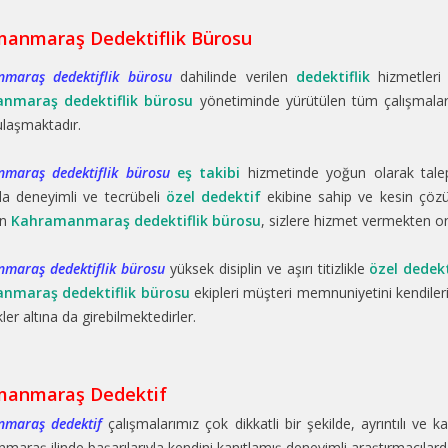
anmaraş Dedektiflik Bürosu
maraş dedektiflik bürosu
dahilinde verilen
dedektiflik
hizmetleri 
nmaraş dedektiflik bürosu
yönetiminde yürütülen tüm çalışmalar
laşmaktadır.
maraş dedektiflik bürosu
eş takibi
hizmetinde yoğun olarak tal
a deneyimli ve tecrübeli
özel dedektif
ekibine sahip ve kesin çöz
an
Kahramanmaraş dedektiflik bürosu
, sizlere hizmet vermekten o
maraş dedektiflik bürosu
yüksek disiplin ve aşırı titizlikle
özel dedekt
nmaraş dedektiflik bürosu
ekipleri müşteri memnuniyetini kendileri
ler altına da girebilmektedirler.
manmaraş Dedektif
maraş dedektif
çalışmalarımız çok dikkatli bir şekilde, ayrıntılı ve k
araş ilinde başarılarıyla kendini kanıtlamış deneyimli araştırmacılar