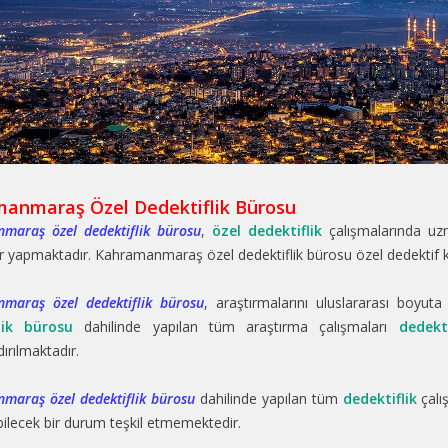
anmaraş Özel Dedektiflik Bürosu
maraş özel dedektiflik bürosu
,
özel dedektiflik
çalışmalarında u
r yapmaktadır. Kahramanmaraş özel dedektiflik bürosu özel dedektif k
maraş özel dedektiflik bürosu
, araştırmalarını uluslararası boyuta
lik bürosu
dahilinde yapılan tüm araştırma çalışmaları
dedekt
ırılmaktadır.
maraş özel dedektiflik bürosu
dahilinde yapılan tüm
dedektiflik
çalı
abilecek bir durum teşkil etmemektedir.