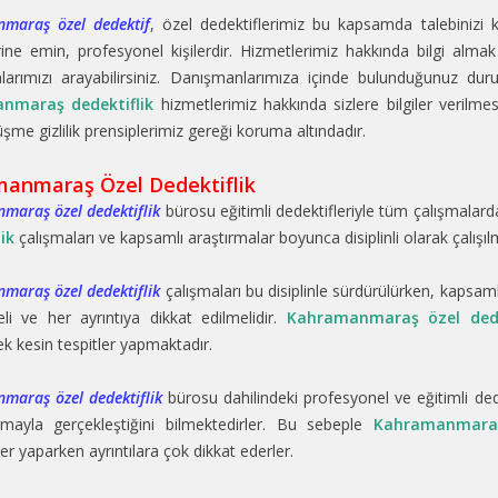
maraş özel dedektif
, özel dedektiflerimiz bu kapsamda talebinizi
ine emin, profesyonel kişilerdir. Hizmetlerimiz hakkında bilgi alma
arımızı arayabilirsiniz. Danışmanlarımıza içinde bulunduğunuz durumu v
nmaraş dedektiflik
hizmetlerimiz hakkında sizlere bilgiler verilmes
me gizlilik prensiplerimiz gereği koruma altındadır.
anmaraş Özel Dedektiflik
maraş özel dedektiflik
bürosu eğitimli dedektifleriyle tüm çalışmalard
ik
çalışmaları ve kapsamlı araştırmalar boyunca disiplinli olarak çalış
maraş özel dedektiflik
çalışmaları bu disiplinle sürdürülürken, kapsam
li ve her ayrıntıya dikkat edilmelidir.
Kahramanmaraş özel dede
ek kesin tespitler yapmaktadır.
maraş özel dedektiflik
bürosu dahilindeki profesyonel ve eğitimli dedekt
ışmayla gerçekleştiğini bilmektedirler. Bu sebeple
Kahramanmaraş
er yaparken ayrıntılara çok dikkat ederler.