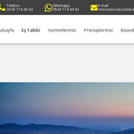
Telefon:
Whatsapp:
E-mail:
0543 174 49 63
0543 174 49 63
internationalozelde
aSayfa
Eş Takibi
Hizmetlerimiz
Prensiplerimiz
Basınd