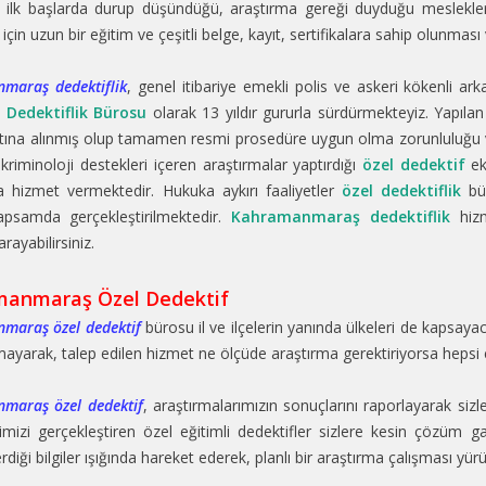
n ilk başlarda durup düşündüğü, araştırma gereği duyduğu meslekler
 için uzun bir eğitim ve çeşitli belge, kayıt, sertifikalara sahip olunmas
maraş dedektiflik
, genel itibariye emekli polis ve askeri kökenli ar
l Dedektiflik Bürosu
olarak 13 yıldır gururla sürdürmekteyiz. Yapıla
ltına alınmış olup tamamen resmi prosedüre uygun olma zorunluluğu var
i kriminoloji destekleri içeren araştırmalar yaptırdığı
özel dedektif
ek
a hizmet vermektedir. Hukuka aykırı faaliyetler
özel dedektiflik
bür
apsamda gerçekleştirilmektedir.
Kahramanmaraş dedektiflik
hizm
arayabilirsiniz.
anmaraş Özel Dedektif
maraş özel dedektif
bürosu il ve ilçelerin yanında ülkeleri de kapsay
lmayarak, talep edilen hizmet ne ölçüde araştırma gerektiriyorsa hepsi ek
maraş özel dedektif
, araştırmalarımızın sonuçlarını raporlayarak sizl
imizi gerçekleştiren özel eğitimli dedektifler sizlere kesin çözüm g
erdiği bilgiler ışığında hareket ederek, planlı bir araştırma çalışması yürü