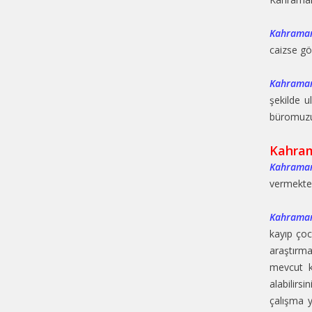
Kahraman
caizse gö
Kahraman
şekilde u
büromuzu 
Kahram
Kahraman
vermektey
Kahraman
kayıp çoc
araştırma
mevcut k
alabilirsin
çalışma 