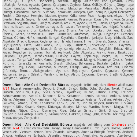
Derinkuyu, Gülşehir, Hacıbektaş, Kozaklı, Ürgüp, Altınhisar, Bor, Çamardı, Çiftlik
,Ulukışla, Akkuş, Aybastı, Çamaş, Çatalpınar, Çaybaşı, Fatsa, Gölköy, Gülyalı, Gürgentepe,
İkizce, Karadüz, Kabataş, Korgan, Kumru, Mesudiye, Perşembe, Ulubey, Ünye, Bahçe,
Düziçi, Hasanbeyli, Kadirli, Sumbas, Toprakkale, Ardeşen, Çamlıhemşin, Çayeli Derepazarı,
Fındıklı, Güneysu, Hemşin, İkizdere, İyidere, Kalkandere, Pazar, Adapazarı, Akyazı, Arifiye
Erenler, Ferizli, Geyve, Hendek, Karapürçek, Karasu, Kaynarca, Kocaali, Pamukova, Sapanca,
Serdivan, Söğütlü,Taraklı, Alaçam, Asarcık, Atakum, Ayvacık, Bafra, Canik, Çarşamba, Havza,
İlkadım, Kavak, Ladik, Ondokuzmayız, Salıpazarı, Tekkeköy, Terme, Vezirköprü, Yakakent,
Aydınlar, Baykan, Eru, Kurtalan, Pervari, Şirvan, Ayancık, Boyabat, Dikmen, Durağan,
Erfelek, Gerze, Saraydüzü, Türkeli Akıncılar, Altınyayla, Divriği, Doğanşar, Gemerek,
Gölova, Gürün, Hafik, İmranlı, Kangal, Koyulhisar, Suşehri, Şarkışla, Ulaş, Yıldızeli, Zara,
Akçakale, Birecik, Bozova, Ceylanpınarı, Halfeti, Harran, Hilvan, Siverek, Suruç, Viranşehir,
Beytüşşebap, Cizre, Güçlükonak, İdil, Silopi, Uludere, Çerkezköy, Çorlu, Hayrabolu,
Malkara, Marmaraereğlisi, Muratlı, Saray, Şarköy, Almus, Artova, Başçiftlik, Erbaa, Niksar,
Pazar, Reşadiye, Sulusaray, Turhal, Yeşilyurt, Zile, Akçaabat, Araklı, Arsin, Beşikdüzü,
Çarşıbaşı, Çaykara, Dernekpazarı, Düzköy, Hayrat, Köprübaşı, Maçka, Of, Sürmene,
Şalpazarı, Tonya, Vakfıkebir, Yomra, Çemişgezek, Hozat, Mazgirt, Nazımiye, Ovacık, Pertek,
Pülümür, Banaz,Eşme, Karahallı, Sivaslı, Ulubey, Bahçesaray, Başkale, Çaldıran, Çatak,
Edremit, Erciş, Gevaş, Gürpınar, Muradiye, Özalp, Saray, Altınova, Armutlu, Çınarcık,
Çiftlikköy, Termal, Akdağmadeni, Aydıncık, Boğazlıyan, Çandır, Çayıralan, Çekerek,
Kadışehri, Sorgun, Şefaatli, Yenifakılı, Yerköy, Alaplı, Çaycuma, Devrek, Ereğli, Gökçebey,
Saraykent, Sarıkaya
Önemli Not : Aile Özel Dedektiflik Bürosu
aşşağıda belirtilmiş olan
illerde
aktif olarak
7/24
hizmet vermektedir. Bayburt, Bilecik, Bingöl, Bitlis, Bolu, Burdur, Tokat, Trabzon,
Tunceli, Şanlıurfa, Uşak, Sivas, Şırnak, Diyarbakır, Düzce, Edirne, Elazığ, Erzincan,
Kahramanmaraş, Karabük, Karaman, Kars, Kastamonu, İzmir, İstanbul, Ankara, Antalya,
Adana, Adıyaman, Afyonkarahisar, Ağrı, Aksaray, Amasya, Antalya, Ardahan, Artvin , Aydın,
Balıkesir, Batman, Bursa, Çanakkale, Çankırı, Çorum, Denizli, Kayseri, Kırıkkale, Kırklareli,
Kırşehir, Kilis, Kocaeli, Konya, Kütahya, Malatya, Manisa, Mardin, Mersin, Muğla, Muş ,
Nevşehir, Niğde, Ordu, Osmaniye, Rize, Sakarya, Samsun, Siirt, Sinop, Erzurum,
Eskişehir, Gaziantep, Giresun, Gümüşhane, Hakkari, Hatay, Iğdır, Isparta, Tekirdağ, Van ,
Yalova, Yozgat, Zonguldak
Önemli Not : Aile Özel Dedektiflik Bürosu
aşşağıda belirtilmiş olan
ülkelerde
aktif
olarak
7/24
hizmet vermektedir. Kongo, Kongo Demokratik Cumhuriyeti, Kosova, Vatikan,
Venezuela, Vietnam, Yemen, Yeni Zelanda, Almanya, Amerika Birleşik Devletleri, Andorra,
Angola, Antigua ve Barbuda, Arjantin, Arnavutluk, Avustralya, Avusturya, Azerbaycan,