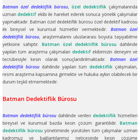
Batman özel dedektiflik bürosu
,
özel dedektiflik
çalışmalarında
uzman
dedektif
ekibi ile hareket ederek sonuca yönelik çalışmalar
yapmaktadır. Batman özel dedektiflik bürosu özel dedektif kadrosu
ile bireysel ve kurumsal hizmetler vermektedir.
Batman özel
dedektiflik bürosu
, araştırmalarını uluslararası boyuta taşıyabilme
yetkisine sahiptir.
Batman özel dedektiflik bürosu
dahilinde
yapılan tüm araştırma çalışmaları
dedektif
ekibimizin deneyim ve
tecrübesiyle kesin olarak sonuçlandırılmaktadır.
Batman özel
dedektiflik bürosu
dahilinde yapılan tüm
dedektiflik
çalışmaları,
resmi araştırma kapsamına girmekte ve hukuka aykırı olabilecek bir
durum teşkil etmemektedir.
Batman Dedektiflik Bürosu
Batman dedektiflik bürosu
dahilinde verilen
dedektiflik
hizmetleri
bireysel ve kurumsal bazda kesin çözüm garantilidir.
Batman
dedektiflik bürosu
yönetiminde yürütülen tüm çalışmalar uzman
kadromuz ve bağlantılarımız neticesinde kesin çözüme