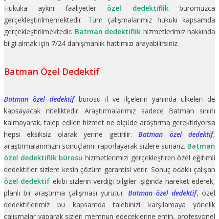
Hukuka aykırı faaliyetler
özel dedektiflik
büromuzca
gerçekleştirilmemektedir. Tüm çalışmalarımız hukuki kapsamda
gerçekleştirilmektedir.
Batman dedektiflik
hizmetlerimiz hakkında
bilgi almak için 7/24 danışmanlık hattımızı arayabilirsiniz.
Batman Özel Dedektif
Batman özel dedektif
bürosu il ve ilçelerin yanında ülkeleri de
kapsayacak niteliktedir. Araştırmalarımız sadece Batman sınırlı
kalmayarak, talep edilen hizmet ne ölçüde araştırma gerektiriyorsa
hepsi eksiksiz olarak yerine getirilir.
Batman özel dedektif
,
araştırmalarımızın sonuçlarını raporlayarak sizlere sunarız.
Batman
özel dedektiflik bürosu
hizmetlerimizi gerçekleştiren özel eğitimli
dedektifler sizlere kesin çözüm garantisi verir. Sonuç odaklı çalışan
özel dedektif
ekibi sizlerin verdiği bilgiler ışığında hareket ederek,
planlı bir araştırma çalışması yürütür.
Batman özel dedektif
, özel
dedektiflerimiz bu kapsamda talebinizi karşılamaya yönelik
çalışmalar yaparak sizleri memnun edeceklerine emin, profesyonel