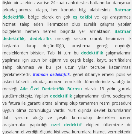
ilişkin bir talebiniz var ise 24 saat canlı destek hatlarından danışman
arkadaşlarımıza ulaşıp, her konuda bilgi alabilirsiniz.
Batman
dedektiflik
, bölge olarak en çok
eş takibi
ve kişi araştırması
hizmeti talep eden illerimizden olup sürekli çalışma yapılan
bölgelerin hemen hemen başında yer almaktadır.
Batman
dedektiflik
,
dedektiflik
mesleği sektör olarak hepimizin ilk
başlarda durup düşündüğü, araştırma gereği duyduğu
mesleklerden birisidir. Tabi ki tüm bu
dedektiflik
çalışmalarının
yapılması için uzun bir eğitim ve çeşitli belge, kayıt, sertifikalara
sahip olunması ve bu işte uzun yıllar tecrübe kazanılması
gerekmektedir.
Batman dedektiflik
, genel itibariye emekli polis ve
askeri kökenli arkadaşlarımızın emeklilik dönemlerinde yaptığı bu
mesleği
Aile Özel Dedektiflik Bürosu
olarak 13 yıldır gururla
sürdürmekteyiz. Yapılan
dedektiflik
çalışmalarının tümü sözleşme
ve fatura ile garanti altına alınmış olup tamamen resmi prosedüre
uygun olma zorunluluğu vardır. Yurt dışında devlet kurumlarının
dahi yardım aldığı ve çeşitli kriminoloji destekleri içeren
araştırmalar yaptırdığı
özel dedektif
ekipleri ülkemizde de
yasaların el verdiği ölçüde kişi veya kurumlara hizmet vermektedir.