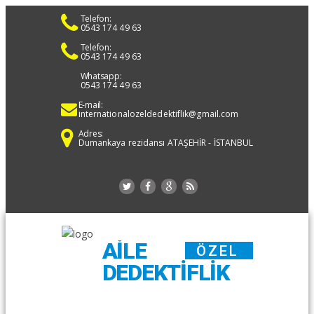
Telefon:
0543 174 49 63
Telefon:
0543 174 49 63
Whatsapp:
0543 174 49 63
E-mail:
internationalozeldedektiflik@gmail.com
Adres:
Dumankaya rezidansı ATAŞEHİR - İSTANBUL
AILE
ÖZEL
DEDEKTIFLIK