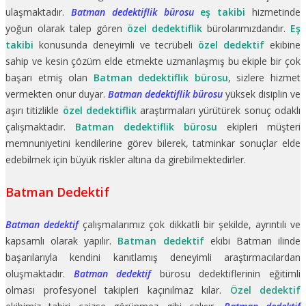
ulaşmaktadır.
Batman dedektiflik bürosu
eş takibi
hizmetinde
yoğun olarak talep gören
özel dedektiflik
bürolarımızdandır.
Eş
takibi
konusunda deneyimli ve tecrübeli
özel dedektif
ekibine
sahip ve kesin çözüm elde etmekte uzmanlaşmış bu ekiple bir çok
başarı etmiş olan
Batman dedektiflik bürosu
, sizlere hizmet
vermekten onur duyar.
Batman dedektiflik bürosu
yüksek disiplin ve
aşırı titizlikle
özel dedektiflik
araştırmaları yürütürek sonuç odaklı
çalışmaktadır.
Batman dedektiflik bürosu
ekipleri müşteri
memnuniyetini kendilerine görev bilerek, tatminkar sonuçlar elde
edebilmek için büyük riskler altına da girebilmektedirler.
Batman Dedektif
Batman dedektif
çalışmalarımız çok dikkatli bir şekilde, ayrıntılı ve
kapsamlı olarak yapılır.
Batman dedektif
ekibi Batman ilinde
başarılarıyla kendini kanıtlamış deneyimli araştırmacılardan
oluşmaktadır.
Batman dedektif
bürosu dedektiflerinin eğitimli
olması profesyonel takipleri kaçınılmaz kılar.
Özel dedektif