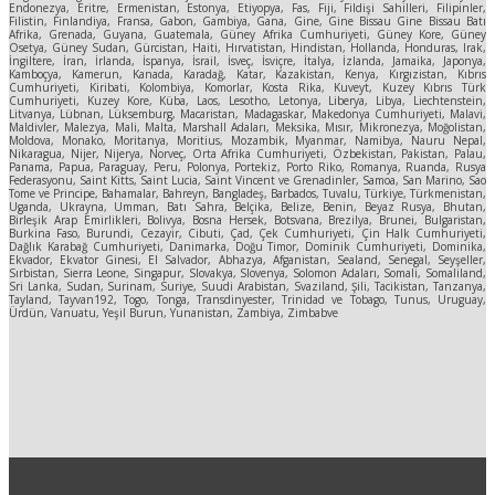
Endonezya, Eritre, Ermenistan, Estonya, Etiyopya, Fas, Fiji, Fildişi Sahilleri, Filipinler,
Filistin, Finlandiya, Fransa, Gabon, Gambiya, Gana, Gine, Gine Bissau Gine Bissau Batı
Afrika, Grenada, Guyana, Guatemala, Güney Afrika Cumhuriyeti, Güney Kore, Güney
Osetya, Güney Sudan, Gürcistan, Haiti, Hırvatistan, Hindistan, Hollanda, Honduras, Irak,
İngiltere, İran, İrlanda, İspanya, İsrail, İsveç, İsviçre, İtalya, İzlanda, Jamaika, Japonya,
Kamboçya, Kamerun, Kanada, Karadağ, Katar, Kazakistan, Kenya, Kırgızistan, Kıbrıs
Cumhuriyeti, Kiribati, Kolombiya, Komorlar, Kosta Rika, Kuveyt, Kuzey Kıbrıs Türk
Cumhuriyeti, Kuzey Kore, Küba, Laos, Lesotho, Letonya, Liberya, Libya, Liechtenstein,
Litvanya, Lübnan, Lüksemburg, Macaristan, Madagaskar, Makedonya Cumhuriyeti, Malavi,
Maldivler, Malezya, Mali, Malta, Marshall Adaları, Meksika, Mısır, Mikronezya, Moğolistan,
Moldova, Monako, Moritanya, Moritius, Mozambik, Myanmar, Namibya, Nauru Nepal,
Nikaragua, Nijer, Nijerya, Norveç, Orta Afrika Cumhuriyeti, Özbekistan, Pakistan, Palau,
Panama, Papua, Paraguay, Peru, Polonya, Portekiz, Porto Riko, Romanya, Ruanda, Rusya
Federasyonu, Saint Kitts, Saint Lucia, Saint Vincent ve Grenadinler, Samoa, San Marino, Sao
Tome ve Principe, Bahamalar, Bahreyn, Bangladeş, Barbados, Tuvalu, Türkiye, Türkmenistan,
Uganda, Ukrayna, Umman, Batı Sahra, Belçika, Belize, Benin, Beyaz Rusya, Bhutan,
Birleşik Arap Emirlikleri, Bolivya, Bosna Hersek, Botsvana, Brezilya, Brunei, Bulgaristan,
Burkina Faso, Burundi, Cezayir, Cibuti, Çad, Çek Cumhuriyeti, Çin Halk Cumhuriyeti,
Dağlık Karabağ Cumhuriyeti, Danimarka, Doğu Timor, Dominik Cumhuriyeti, Dominika,
Ekvador, Ekvator Ginesi, El Salvador, Abhazya, Afganistan, Sealand, Senegal, Seyşeller,
Sırbistan, Sierra Leone, Singapur, Slovakya, Slovenya, Solomon Adaları, Somali, Somaliland,
Sri Lanka, Sudan, Surinam, Suriye, Suudi Arabistan, Svaziland, Şili, Tacikistan, Tanzanya,
Tayland, Tayvan192, Togo, Tonga, Transdinyester, Trinidad ve Tobago, Tunus, Uruguay,
Ürdün, Vanuatu, Yeşil Burun, Yunanistan, Zambiya, Zimbabve