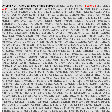
Önemli Not : Aile Özel Dedektiflik Bürosu
aşşağıda belirtilmiş olan
ilçelerde
aktif olarak
7/24
hizmet vermektedir. Sincan, Şereflikoçhisar, Yenimahalle, Altınözü, Belen, Dörtyol,
Erzin, Hassa, İskenderun, Kırıkhan, Kumlu, Reyhanlı, Samandağ, Yayladağ, Akseki, Aksu,
Alanya, Demre, Döşemealtı, Elmalı, Finike, Gazipaşa, Gündoğmuş, İbradi, Kaş, Kemer,
Kepez, Konyaaltı, Korkuteli, Kumluca, Manavgat, Muratpaşa, Serik, Çıldır, Damal, Göle,
Hanak, Posof, Ardanuç, Arhavi, Borçka, Hopa, Murgul, Şavşat, Yusufeli, Bozdoğan,
Buharkent, Karacasu, Karpuzlu, Koçarlı, Köşk, Kuşadası, Çine, Didim, Germencik,
İncirliova,Kuyucak, Nazilli, Söke, Sultanhisar, Yenipazar, Ayvalık, Balya, Bandırma, Bigadiç,
Burhaniye, Dursunbey, Edremit, Erdek, Gömeç, Gönen, Havran, İvrindi, Kepsut, Manyas,
Marmara, Savaştepe, Sındırgı, Susurluk, Amasra, Kurucasile, Ulus, Beşiri, Gercüş,
Hasankeyf, Kozluk, Sason, Aydıntepe, Demirözü, Bozüyük, Gölpazarı, İnhisar, Osmaneli,
Pazaryeri, Söğüt, Yenipazar, Adaklı, Genç, Karlıova, Kığı, Solhan, Yayladere, Yedisu,
Adilcevaz, Ahlat, Güroymak, Hizan, Mutki, Tatvan, Dörtdivan, Gerede, Göynük, Kıbrısçık,
Mengen, Mudurnu, Seben, Yeniçağa, Ağlasun, Altınyayla, Bucak, Çavdır, Çeltikçi, Gölhisar,
Karamanlı, Kemer, Tefenni, Yeşilova, Büyükorhan, Gemlik, Gürsu, Harmancık, İnegöl, İznik,
Karacabey, Keleş, Kestel, Mudanya, Mustafakemalpaşa, Nilüfer, Orhaneli, Orhangazi,
Osmangazi, Yenişehir, Yıldırım, Ayvacık, Bayramiç, Biga, Bozcaada, Çan, Eceabat, Ezine,
Gelibolu, Gökçeada, Lapseki, Yenice, Atkaracalar, Bayramören, Çerkeş, Eldivan, Ilgaz,
Kızılırmak, Korgun, Kurşunlu, Orta, Şabanözü, Yapraklı, Alaca, Bayat, Boğazkale, Dodurga,
İskilp, Kargı, Laçin, Mecitözü, Oğuzlar, Ortaköy, Osmancık, Sungurlu, Uğurludağ,
Acıpayam, Akköy, Babadağ, Baklan, Bekilli, Beyağaç, Bozkurt, Buldan, Çal, Çameli, Çardak,
Çivril, Güney, Honaz, Kale, Sarayköy, Serinhisar, Tavas, Bağlar, Bismil, Çermik, Çınar,
Çüngüş, Dicle, Eğil, Ergani, Hani, Hazro, Kayapınar, Kocaköy, Kulp, Lice, Silvan, Sur,
Yenişehir, Akçakoca, Cumayeri, Çilimli, Gölkaya, Gümüşova, Kaynaşlı, Yığılca, Enez, Havsa,
İpsala, Keşan, Lalapaşa, Meriç, Süloğlu, Uzunköprü, Ağın, Alacakaya, Arıcak, Baskil,
Karakoçan, Keban, Kovancılar, Maden, Palu, Sivrice, Çayırlı, İliç, Kemah, Kemaliye, Otlukbeli,
Refahiye, Tercan, Üzümlü, Aşkale, Aziziye, Çat, Hınıs, Horasan, İspir, Karaçoban, Karayazı,
Köprüköy, Narman, Oltu, Olur, Tirebolu, Yağlıdere, Kelkit, Köse, Kürtün, Siran, Torul,
Çukurca, Şemdinli, Yüksekova, Altınözü, Belen, Dörtyol, Erzin, Hassa, İskenderun,
Kırıkhan, Kumlu, Reyhanlı, Samandağ, Yayladağ, Aralık, Karakoyunlu, Tuzluca, Aksu,
Atabey, Eğirdir, Gelendost, Gönen, Keçiborlu, Senirkent, Sütçüler, Şarkikaraağaç, Uluborlu,
Yalvaç, Yenişarbademli * Adalar, Arnavutköy, Ataşehir, Avcılar, Bağcılar, Bahçelievler,
İmamoğlu, Karaisalı, Pozantı, Saimbeyli, Sarıçam, Seyhan, Tufanbeyli, Yumurtalık, Yüreğir,
Besni, Çelikhan, Gerger, Gölbaşı, Kahta, Samsat, Sincik, Tut, Basmakçı, Bayat, Bolvadin, Çay,
Çobanlar, Dazkırı, Dinar, Emirdağ, Evciler, Hocalar, İhsaniye, İscehisar, Kızılören, Sandıklı,
Sinanpaşa, Sultandağı, Şuhut, Diyadin, Doğubeyazıt, Eleşkirt, Hamur, Patnos, Taşlıçay,