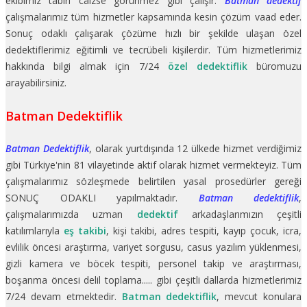
ekibimiz tabiri caizse görünmez gibi çalışır.
Batman dedektif
çalışmalarımız tüm hizmetler kapsamında kesin çözüm vaad eder.
Sonuç odaklı çalışarak çözüme hızlı bir şekilde ulaşan özel
dedektiflerimiz eğitimli ve tecrübeli kişilerdir. Tüm hizmetlerimiz
hakkında bilgi almak için 7/24
özel dedektiflik
büromuzu
arayabilirsiniz.
Batman Dedektiflik
Batman Dedektiflik
, olarak yurtdışında 12 ülkede hizmet verdiğimiz
gibi Türkiye'nin 81 vilayetinde aktif olarak hizmet vermekteyiz. Tüm
çalışmalarımız sözleşmede belirtilen yasal prosedürler gereği
SONUÇ ODAKLI yapılmaktadır.
Batman dedektiflik
,
çalışmalarımızda uzman
dedektif
arkadaşlarımızın çeşitli
katılımlarıyla
eş takibi
, kişi takibi, adres tespiti, kayıp çocuk, icra,
evlilik öncesi araştırma, variyet sorgusu, casus yazılım yüklenmesi,
gizli kamera ve böcek tespiti, personel takip ve araştırması,
boşanma öncesi delil toplama..... gibi çeşitli dallarda hizmetlerimiz
7/24 devam etmektedir.
Batman dedektiflik
, mevcut konulara