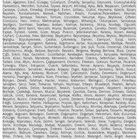
Tutak, Ağaçören, Eskil, Gülağaç, Güzelyurt, Ortaköy, Sarıyahşi, Göynücek, Gümüşhacıköy,
Hamamözü, Merzifon, Suluova, Taşova, Akyurt, Altındağ, Ayaş, Bala, Beypazarı, Çamlıdere,
Çankaya, Çubuk, Elmadağ, Etimesgut, Evren, Gölbaşı, Güdül, Haymana, Kalecik, Kazan,
Keçiören, Kızılcahamam, Mamak, Nallıhan, Polatlı, Pursaklar,Palandöken, Pasinler,
Pazaryolu, Şenkaya, Tekman, Tortum, Uzundere, Yakutiye, Alpu, Beylikova, Çifteler,
Günyüzü, Han, İnönü, Mahmudiye, Mihalgazi, Mihalıççık, Odunpazarı, Sarıcakaya,
Seyitgazi, Sivrihisar, Tepebaşı, Araban, İslahiye, Karkamış, Nizip, Nurdağı, Oğuzeli,
Şahinbey, Şehit Kamil, Yavuzeli, Alucra, Bulancak, Çamoluk, Çanakçı, Dereli, Doğankent,
Espiye, Eynesil, Görele, Güce, Keşap, Piraziz, Şebinkarahisar, Karataş, Kozan, Aladağ,
Ceyhan, Çukurova, Feke, Bakırköy, Başakşehir, Bayrampaşa, Beşiktaş, Beykoz, Beylikdüzü,
Beyoğlu, Büyükçekmece, Çatalca, Çekmeköy, Esenler, Esenyurt, Eyüp, Fatih,
Gaziosmanpaşa, Güngören, Kadıköy, Kağıthane, Kartal, Küçükçekmece, Maltepe, Pendik,
Sancaktepe, Sarıyer, Silivri, Sultanbeyli, Sultangazi, Şile, Şişli, Tuzla, Ümraniye, Üsküdar,
Zeytinburnu, Aliağa, Balçova, Bayındır, Bayraklı, Bergama, Beydağ, Bornova, Buca, Çeşme,
Çiğli, Dikili, Foça, Gaziemir, Güzelbahçe, Karabağlar, Karaburun, Karşıyaka, Kemalpaşa,
Kınık, Kiraz, Konak, Menderes, Menemen, Narlıdere, Ödemiş, Seferihisar, Selçuk, Tire,
Torbalı, Urla, Afşin, Andırın, Çağlayancerit, Ekinözü, Elbistan, Göksun, Nurhak, Pazarcık,
Türkoğlu, Eflani, Eskipazar, Ovacık, Safranbolu, Yenice, Ayrancı, Başyayla, Ermenek,
Kazımkarabekir, Sarıveliler, Akyaka, Arpaçay, Digor, Kağızman, Sarıkamış, Selim, Susuz,
Abana, Ağlı, Araç, Azdavay, Bozkurt, Cide, Çatalzeytin, Daday, Devrekani, Doğanyurt,
Hanönü, İhsangazi, İnebolu, Küre, Pınarbaşı, Seydiler, Şenpazar, Taşköprü, Tosya, Akkışla,
Bünyan, Develi, Felahiye, Hacılar, İncesu, Kocasinan, Melikgazi, Özvatan, Pınarbaşı,
Sarıoğlan, Sarız, Talas, Tomarza, Yahyalı, Yeşilhisar, Elbeyli, Musabeyli, Polateli, Bahşili,
Balışeyh, Çelebi, Delice, Karakeçili, Keskin, Sulakyurt, Yahşiyan, Akçakent, Akpınar,
Boztepe, Çiçekdağı, Kaman, Mucur, Başiskele, Çayırova, Darıca, Derince, Dilovası, Gebze,
Gölcük, İzmit, Kandıra, Karamürsel, Kartepe, Körfez, Ahırlı, Akören, Akşehir, Altınekin,
Beyşehir, Bozkır, Cihanbeyli, Çeltik, Çumra, Derbent, Derebucak, Doğanhisar, Emirgazi,
Ereğli, Güneysınır, Hadim, Halkapınar, Hüyük, Ilgın, Kadınhanı, Karapınar, Karatay, Kulu,
Meram, Sarayönü, Selçuklu, Seydişehir, Taşkent, Tuzlukçu, Altıntaş, Aslanapa, Çavdarhisar,
Domaniç, Dumlupınar, Emet, Gediz, Hisarcık, Pazarlar, Simav, Şaphane, Tavşanlı, Akçadağ,
Arapgir, Arguvan, Battalgazi, Darende, Doğanşehir, Doğanyol, Hekimhan, Kale, Kuluncak,
Pütürge, Yazıhan, Yeşilyurt, Ahmetli, Akhisar, Alaşehir, Demirci, Gölmarmara, Görde,
Kırkağaç, Köprübaşı, Kula, Salihli, Sarıgöl, Saruhanlı, Selendi, Soma, Turgutlu, Dargeçit,
Derik, Kızıltepe, Mazıdağı, Midyat, Nusaybin, Ömerli, Savur, Yeşilli, Akdeniz, Anamu,
Aydıncık, Bozyazı, Çamlıyayla, Erdemli, Gülnar, Mezitli, Mut, Silifke, Tarsus, Toroslar,
Yenişehir, Bodrum, Dalaman, Datça, Fethiye, Güllük, Kavaklıdere, Köyçeğiz, Marmaris,
Milas, Ortaca, Ula Yatağan, Bulanık, Hasköy, Korkut, Malazgirt, Varto, Acıgöl, Avanos,