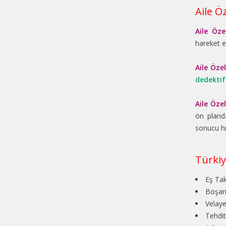
Aile Ö
Aile Öze
hareket 
Aile Öze
dedektif
Aile Öze
ön pland
sonucu hı
Türkiy
Eş Tak
Boşanm
Velaye
Tehdit