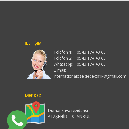
İLETIŞIM
Telefon 1:
0543 174 49 63
Telefon 2:
0543 174 49 63
Whatsapp:
0543 174 49 63
E-mail:
internationalozeldedektiflik@gmail.com
MERKEZ
Dumankaya rezidansı
ATAŞEHİR - İSTANBUL