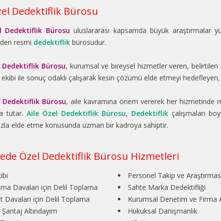
zel Dedektiflik Bürosu
l Dedektiflik Bürosu
uluslararası kapsamda büyük araştırmalar y
eden resmi
dedektiflik
bürosudur.
l Dedektiflik Bürosu
, kurumsal ve bireysel hizmetler veren, belirtile
ekibi ile sonuç odaklı çalışarak kesin çözümü elde etmeyi hedefleyen, 
l Dedektiflik Bürosu
, aile kavramına önem vererek her hizmetinde m
a tutar.
Aile Özel Dedektiflik Bürosu
,
Dedektiflik
çalışmaları boyu
zla elde etme konusunda uzman bir kadroya sahiptir.
ede Özel Dedektiflik Bürosu Hizmetleri
ibi
Personel Takip ve Araştırmas
a Davaları için Delil Toplama
Sahte Marka Dedektifliği
t Davaları için Delil Toplama
Kurumsal Denetim ve Firma A
 Şantaj Altındayım
Hukuksal Danışmanlık