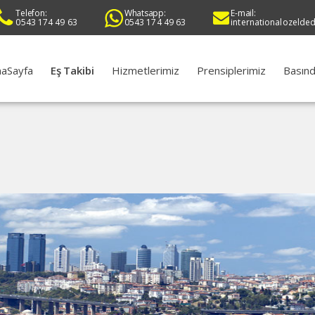
Telefon:
Whatsapp:
E-mail:
0543 174 49 63
0543 174 49 63
internationalozelde
aSayfa
Eş Takibi
Hizmetlerimiz
Prensiplerimiz
Basınd