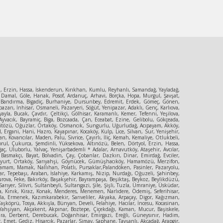
ol, Erzin, Hassa, İskenderun, Kırıkhan, Kumlu, Reyhanlı, Samandağ, Yayladağ,
 Damal, Göle, Hanak, Posof, Ardanuç, Arhavi, Borçka, Hopa, Murgul, Şavşat,
ya, Bandırma, Bigadiç, Burhaniye, Dursunbey, Edremit, Erdek, Gömeç, Gönen,
zarı, İnhisar, Osmaneli, Pazaryeri, Söğüt, Yenipazar, Adaklı, Genç, Karlıova,
la, Bucak, Çavdır, Çeltikçi, Gölhisar, Karamanlı, Kemer, Tefenni, Yeşilova,
yvacık, Bayramiç, Biga, Bozcaada, Çan, Eceabat, Ezine, Gelibolu, Gökçeada,
, Mecitözü, Oğuzlar, Ortaköy, Osmancık, Sungurlu, Uğurludağ, Acıpayam, Akköy,
, Ergani, Hani, Hazro, Kayapınar, Kocaköy, Kulp, Lice, Silvan, Sur, Yenişehir,
, Kovancılar, Maden, Palu, Sivrice, Çayırlı, İliç, Kemah, Kemaliye, Otlukbeli,
orul, Çukurca, Şemdinli, Yüksekova, Altınözü, Belen, Dörtyol, Erzin, Hassa,
ç, Uluborlu, Yalvaç, Yenişarbademli * Adalar, Arnavutköy, Ataşehir, Avcılar,
 Basmakçı, Bayat, Bolvadin, Çay, Çobanlar, Dazkırı, Dinar, Emirdağ, Evciler,
Güzelyurt, Ortaköy, Sarıyahşi, Göynücek, Gümüşhacıköy, Hamamözü, Merzifon,
amam, Mamak, Nallıhan, Polatlı, Pursaklar,Palandöken, Pasinler, Pazaryolu,
r, Tepebaşı, Araban, İslahiye, Karkamış, Nizip, Nurdağı, Oğuzeli, Şahinbey,
urova, Feke, Bakırköy, Başakşehir, Bayrampaşa, Beşiktaş, Beykoz, Beylikdüzü,
er, Silivri, Sultanbeyli, Sultangazi, Şile, Şişli, Tuzla, Ümraniye, Üsküdar,
şa, Kınık, Kiraz, Konak, Menderes, Menemen, Narlıdere, Ödemiş, Seferihisar,
yla, Ermenek, Kazımkarabekir, Sarıveliler, Akyaka, Arpaçay, Digor, Kağızman,
şköprü, Tosya, Akkışla, Bünyan, Develi, Felahiye, Hacılar, İncesu, Kocasinan,
rt, Yahşiyan, Akçakent, Akpınar, Boztepe, Çiçekdağı, Kaman, Mucur, Başiskele,
Çumra, Derbent, Derebucak, Doğanhisar, Emirgazi, Ereğli, Güneysınır, Hadim,
Emet, Gediz, Hisarcık, Pazarlar, Simav, Şaphane, Tavşanlı, Akçadağ, Arapgir,