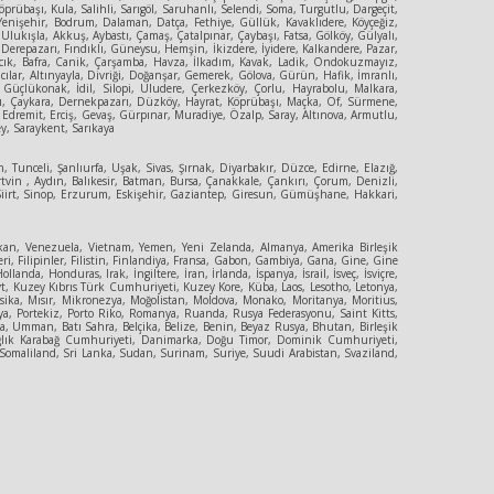
rübaşı, Kula, Salihli, Sarıgöl, Saruhanlı, Selendi, Soma, Turgutlu, Dargeçit,
 Yenişehir, Bodrum, Dalaman, Datça, Fethiye, Güllük, Kavaklıdere, Köyçeğiz,
,Ulukışla, Akkuş, Aybastı, Çamaş, Çatalpınar, Çaybaşı, Fatsa, Gölköy, Gülyalı,
erepazarı, Fındıklı, Güneysu, Hemşin, İkizdere, İyidere, Kalkandere, Pazar,
yvacık, Bafra, Canik, Çarşamba, Havza, İlkadım, Kavak, Ladik, Ondokuzmayız,
ılar, Altınyayla, Divriği, Doğanşar, Gemerek, Gölova, Gürün, Hafik, İmranlı,
e, Güçlükonak, İdil, Silopi, Uludere, Çerkezköy, Çorlu, Hayrabolu, Malkara,
ıbaşı, Çaykara, Dernekpazarı, Düzköy, Hayrat, Köprübaşı, Maçka, Of, Sürmene,
, Edremit, Erciş, Gevaş, Gürpınar, Muradiye, Özalp, Saray, Altınova, Armutlu,
ey, Saraykent, Sarıkaya
, Tunceli, Şanlıurfa, Uşak, Sivas, Şırnak, Diyarbakır, Düzce, Edirne, Elazığ,
vin , Aydın, Balıkesir, Batman, Bursa, Çanakkale, Çankırı, Çorum, Denizli,
, Siirt, Sinop, Erzurum, Eskişehir, Gaziantep, Giresun, Gümüşhane, Hakkari,
an, Venezuela, Vietnam, Yemen, Yeni Zelanda, Almanya, Amerika Birleşik
eri, Filipinler, Filistin, Finlandiya, Fransa, Gabon, Gambiya, Gana, Gine, Gine
, Honduras, Irak, İngiltere, İran, İrlanda, İspanya, İsrail, İsveç, İsviçre,
eyt, Kuzey Kıbrıs Türk Cumhuriyeti, Kuzey Kore, Küba, Laos, Lesotho, Letonya,
sika, Mısır, Mikronezya, Moğolistan, Moldova, Monako, Moritanya, Moritius,
a, Portekiz, Porto Riko, Romanya, Ruanda, Rusya Federasyonu, Saint Kitts,
, Umman, Batı Sahra, Belçika, Belize, Benin, Beyaz Rusya, Bhutan, Birleşik
 Dağlık Karabağ Cumhuriyeti, Danimarka, Doğu Timor, Dominik Cumhuriyeti,
, Somaliland, Sri Lanka, Sudan, Surinam, Suriye, Suudi Arabistan, Svaziland,