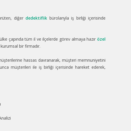
ürüten, diğer
dedektiflik
bürolarıyla iş birliği içerisinde
n ülke çapında tüm il ve ilçelerde görev almaya hazır
özel
kurumsal bir firmadır.
üşterilerine hassas davranarak, müşteri memnuniyetini
nca müşterileri ile iş birliği içerisinde hareket ederek,
ı
nalizi