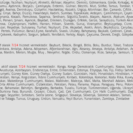
rge, Yazıhan, Yeşilyurt, Ahmetli, Akhisar, Alaşehir, Demirci, Gölmarmara, Görde, Kırkağaç, Köp
amu, Aydıncık, Bozyazı, Çamlıyayla, Erdemli, Gülnar, Mezitli, Mut, Silifke, Tarsus, Toroslar,
göl, Avanos, Derinkuyu, Gülşehir, Hacıbektaş, Kozaklı, Ürgüp, Altınhisar, Bor, Çamardı, Çiftlik 
 Ünye, Bahçe, Düziçi, Hasanbeyli, Kadirli, Sumbas, Toprakkale, Ardeşen, Çamlıhemşin, Çayeli D
Kaynarca, Kocaali, Pamukova, Sapanca, Serdivan, Söğütlü,Taraklı, Alaçam, Asarcık, Atakum, A
, Pervari, Şirvan, Ayancık, Boyabat, Dikmen, Durağan, Erfelek, Gerze, Saraydüzü, Türkeli Akınc
 Bozova, Ceylanpınarı, Halfeti, Harran, Hilvan, Siverek, Suruç, Viranşehir, Beytüşşebap, Cizr
 Pazar, Reşadiye, Sulusaray, Turhal, Yeşilyurt, Zile, Akçaabat, Araklı, Arsin, Beşikdüzü, Çarş
 Pertek, Pülümür, Banaz,Eşme, Karahallı, Sivaslı, Ulubey, Bahçesaray, Başkale, Çaldıran, Çatak
Çekerek, Kadışehri, Sorgun, Şefaatli, Yenifakılı, Yerköy, Alaplı, Çaycuma, Devrek, Ereğli, Gökçeb
f olarak
7/24
hizmet vermektedir. Bayburt, Bilecik, Bingöl, Bitlis, Bolu, Burdur, Tokat, Trabzon
kara, Antalya, Adana, Adıyaman, Afyonkarahisar, Ağrı, Aksaray, Amasya, Antalya, Ardahan, Art
, Manisa, Mardin, Mersin, Muğla, Muş , Nevşehir, Niğde, Ordu, Osmaniye, Rize, Sakarya, Samsun
e
aktif olarak
7/24
hizmet vermektedir. Kongo, Kongo Demokratik Cumhuriyeti, Kosova, Vatik
vusturya, Azerbaycan, Endonezya, Eritre, Ermenistan, Estonya, Etiyopya, Fas, Fiji, Fildişi Sahill
eti, Güney Kore, Güney Osetya, Güney Sudan, Gürcistan, Haiti, Hırvatistan, Hindistan, Hollanda
kistan, Kenya, Kırgızistan, Kıbrıs Cumhuriyeti, Kiribati, Kolombiya, Komorlar, Kosta Rika, Kuv
skar, Makedonya Cumhuriyeti, Malavi, Maldivler, Malezya, Mali, Malta, Marshall Adaları, Mek
ta Afrika Cumhuriyeti, Özbekistan, Pakistan, Palau, Panama, Papua, Paraguay, Peru, Polony
ipe, Bahamalar, Bahreyn, Bangladeş, Barbados, Tuvalu, Türkiye, Türkmenistan, Uganda, Ukrayna
tan, Burkina Faso, Burundi, Cezayir, Cibuti, Çad, Çek Cumhuriyeti, Çin Halk Cumhuriyeti,
gal, Seyşeller, Sırbistan, Sierra Leone, Singapur, Slovakya, Slovenya, Solomon Adaları, Somali
nidad ve Tobago, Tunus, Uruguay, Ürdün, Vanuatu, Yeşil Burun, Yunanistan, Zambiya, Zimbabve