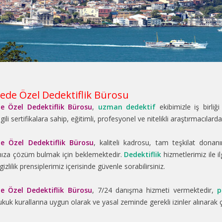
ede Özel Dedektiflik Bürosu
e Özel Dedektiflik Bürosu
,
uzman dedektif
ekibimizle iş birliği
lgili sertifikalara sahip, eğitimli, profesyonel ve nitelikli araştırmacılar
e Özel Dedektiflik Bürosu
, kaliteli kadrosu, tam teşkilat dona
nıza çözüm bulmak için beklemektedir.
Dedektiflik
hizmetlerimiz ile il
izlilik prensiplerimiz içerisinde güvenle sorabilirsiniz.
e Özel Dedektiflik Bürosu
, 7/24 danışma hizmeti vermektedir,
p
ukuk kurallarına uygun olarak ve yasal zeminde gerekli izinler alınarak 