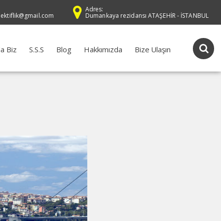
Adres:
dektiflik@gmail.com
Dumankaya rezidansı ATAŞEHİR - İSTANBUL
a Biz
S.S.S
Blog
Hakkımızda
Bize Ulaşın