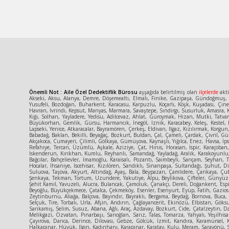
Önemli Not : Aile Özel Dedektiflik Bürosu
aşşağıda belirtilmiş olan
ilçelerde
akti
Akseki, Aksu, Alanya, Demre, Döşemealtı, Elmalı, Finike, Gazipaşa, Gündoğmuş, İ
Yusufeli, Bozdoğan, Buharkent, Karacasu, Karpuzlu, Koçarlı, Köşk, Kuşadası, Çin
Havran, İvrindi, Kepsut, Manyas, Marmara, Savaştepe, Sındırgı, Susurluk, Amasra, K
Kığı, Solhan, Yayladere, Yedisu, Adilcevaz, Ahlat, Güroymak, Hizan, Mutki, Tatva
Büyükorhan, Gemlik, Gürsu, Harmancık, İnegöl, İznik, Karacabey, Keleş, Kestel, 
Lapseki, Yenice, Atkaracalar, Bayramören, Çerkeş, Eldivan, Ilgaz, Kızılırmak, Korg
Babadağ, Baklan, Bekilli, Beyağaç, Bozkurt, Buldan, Çal, Çameli, Çardak, Çivril, Gün
Akçakoca, Cumayeri, Çilimli, Gölkaya, Gümüşova, Kaynaşlı, Yığılca, Enez, Havsa, İpsa
Refahiye, Tercan, Üzümlü, Aşkale, Aziziye, Çat, Hınıs, Horasan, İspir, Karaçoban
İskenderun, Kırıkhan, Kumlu, Reyhanlı, Samandağ, Yayladağ, Aralık, Karakoyunlu, T
Bağcılar, Bahçelievler, İmamoğlu, Karaisalı, Pozantı, Saimbeyli, Sarıçam, Seyhan, 
Hocalar, İhsaniye, İscehisar, Kızılören, Sandıklı, Sinanpaşa, Sultandağı, Şuhut
Suluova, Taşova, Akyurt, Altındağ, Ayaş, Bala, Beypazarı, Çamlıdere, Çankaya, Ç
Şenkaya, Tekman, Tortum, Uzundere, Yakutiye, Alpu, Beylikova, Çifteler, Günyüzü,
Şehit Kamil, Yavuzeli, Alucra, Bulancak, Çamoluk, Çanakçı, Dereli, Doğankent, Espi
Beyoğlu, Büyükçekmece, Çatalca, Çekmeköy, Esenler, Esenyurt, Eyüp, Fatih, Gaziosm
Zeytinburnu, Aliağa, Balçova, Bayındır, Bayraklı, Bergama, Beydağ, Bornova, Buca
Selçuk, Tire, Torbalı, Urla, Afşin, Andırın, Çağlayancerit, Ekinözü, Elbistan, Gök
Sarıkamış, Selim, Susuz, Abana, Ağlı, Araç, Azdavay, Bozkurt, Cide, Çatalzeytin, D
Melikgazi, Özvatan, Pınarbaşı, Sarıoğlan, Sarız, Talas, Tomarza, Yahyalı, Yeşilhisa
Çayırova, Darıca, Derince, Dilovası, Gebze, Gölcük, İzmit, Kandıra, Karamürsel, 
Halkapınar, Hüyük, Ilgın, Kadınhanı, Karapınar, Karatay, Kulu, Meram, Sarayönü, S