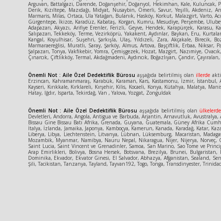
Arguvan, Battalgazi, Darende, Doğanşehir, Doğanyol, Hekimhan, Kale, Kuluncak, Pütü
Derik, Kızıltepe, Mazıdağı, Midyat, Nusaybin, Ömerli, Savur, Yeşilli, Akdeniz, An
Marmaris, Milas, Ortaca, Ula Yatağan, Bulanık, Hasköy, Korkut, Malazgirt, Varto, Acı
Gürgentepe, İkizce, Karadüz, Kabataş, Korgan, Kumru, Mesudiye, Perşembe, Ulubey,
Adapazarı, Akyazı, Arifiye Erenler, Ferizli, Geyve, Hendek, Karapürçek, Karasu, 
Salıpazarı, Tekkeköy, Terme, Vezirköprü, Yakakent, Aydınlar, Baykan, Eru, Kurtalan
Kangal, Koyulhisar, Suşehri, Şarkışla, Ulaş, Yıldızeli, Zara, Akçakale, Birecik,
Marmaraereğlisi, Muratlı, Saray, Şarköy, Almus, Artova, Başçiftlik, Erbaa, Niksar,
Şalpazarı, Tonya, Vakfıkebir, Yomra, Çemişgezek, Hozat, Mazgirt, Nazımiye, Ovacık,
Çınarcık, Çiftlikköy, Termal, Akdağmadeni, Aydıncık, Boğazlıyan, Çandır, Çayıralan, 
Önemli Not : Aile Özel Dedektiflik Bürosu
aşşağıda belirtilmiş olan
illerde
akti
Erzincan, Kahramanmaraş, Karabük, Karaman, Kars, Kastamonu, İzmir, İstanbul, An
Kayseri, Kırıkkale, Kırklareli, Kırşehir, Kilis, Kocaeli, Konya, Kütahya, Malatya
Hatay, Iğdır, Isparta, Tekirdağ, Van , Yalova, Yozgat, Zonguldak
Önemli Not : Aile Özel Dedektiflik Bürosu
aşşağıda belirtilmiş olan
ülkelerd
Devletleri, Andorra, Angola, Antigua ve Barbuda, Arjantin, Arnavutluk, Avustralya, A
Bissau Gine Bissau Batı Afrika, Grenada, Guyana, Guatemala, Güney Afrika Cumhuriy
İtalya, İzlanda, Jamaika, Japonya, Kamboçya, Kamerun, Kanada, Karadağ, Katar, Kaza
Liberya, Libya, Liechtenstein, Litvanya, Lübnan, Lüksemburg, Macaristan, Madaga
Mozambik, Myanmar, Namibya, Nauru Nepal, Nikaragua, Nijer, Nijerya, Norveç, Or
Saint Lucia, Saint Vincent ve Grenadinler, Samoa, San Marino, Sao Tome ve Princ
Arap Emirlikleri, Bolivya, Bosna Hersek, Botsvana, Brezilya, Brunei, Bulgaris
Dominika, Ekvador, Ekvator Ginesi, El Salvador, Abhazya, Afganistan, Sealand, Sene
Şili, Tacikistan, Tanzanya, Tayland, Tayvan192, Togo, Tonga, Transdinyester, Tri