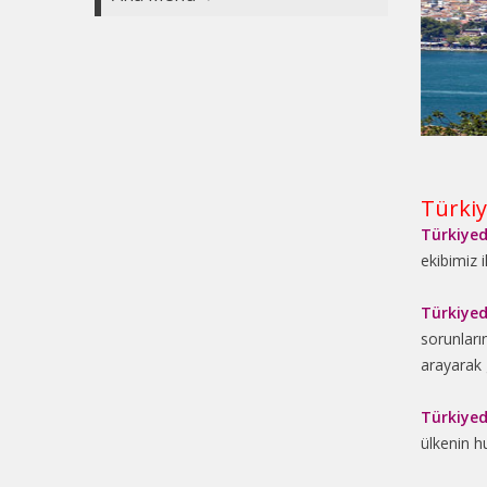
Türkiy
Türkiyed
ekibimiz i
Türkiyed
sorunları
arayarak g
Türkiyed
ülkenin h