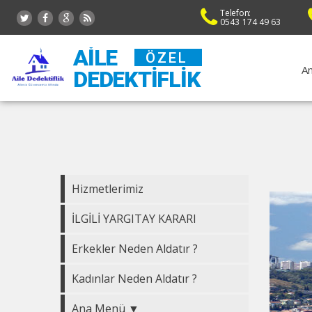
Telefon:
0543 174 49 63
AILE
ÖZEL
An
DEDEKTIFLIK
Hizmetlerimiz
İLGİLİ YARGITAY KARARI
Erkekler Neden Aldatır ?
Kadınlar Neden Aldatır ?
Ana Menü ▼