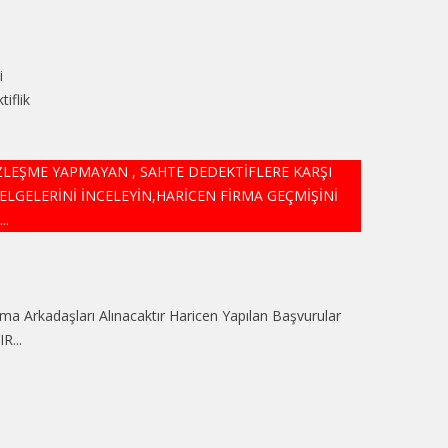
i
iflik
ÖZLEŞME YAPMAYAN , SAHTE DEDEKTİFLERE KARŞI
ELGELERİNİ İNCELEYİN,HARİCEN FİRMA GEÇMİŞİNİ
..
a Arkadaşları Alınacaktır Haricen Yapılan Başvurular
...