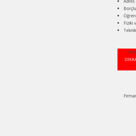
Adres 
Borçlu
Öğrenc
Fiziki 
Teknik
YASA
DİKK
Firmam