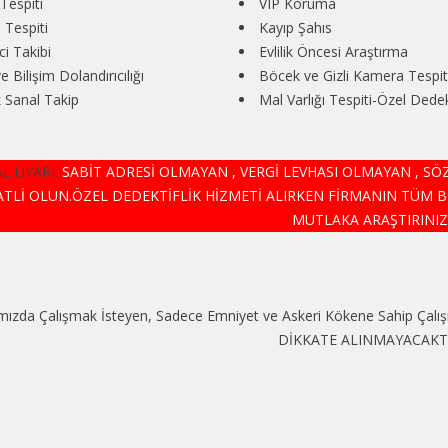
Tespiti
VIP Koruma
 Tespiti
Kayıp Şahıs
i Takibi
Evlilik Öncesi Araştırma
ve Bilişim Dolandırıcılığı
Böcek ve Gizli Kamera Tespit
 Sanal Takip
Mal Varlığı Tespiti-Özel Dedekt
L UYARI:
SABİT ADRESİ OLMAYAN , VERGİ LEVHASI OLMAYAN , S
ATLİ OLUN.ÖZEL DEDEKTİFLİK HİZMETİ ALIRKEN FİRMANIN TÜM B
MUTLAKA ARAŞTIRINIZ.
ızda Çalışmak İsteyen, Sadece Emniyet ve Askeri Kökene Sahip Çalışm
DİKKATE ALINMAYACAKTIR