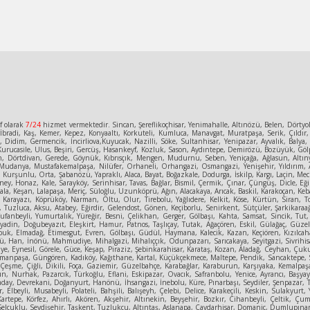
f olarak
7/24
hizmet vermektedir. Sincan, Şereflikoçhisar, Yenimahalle, Altınözü, Belen, Dörty
bradi, Kaş, Kemer, Kepez, Konyaaltı, Korkuteli, Kumluca, Manavgat, Muratpaşa, Serik, Çıldır,
e, Didim, Germencik, İncirliova,Kuyucak, Nazilli, Söke, Sultanhisar, Yenipazar, Ayvalık, Bal
urucasile, Ulus, Beşiri, Gercüş, Hasankeyf, Kozluk, Sason, Aydıntepe, Demirözü, Bozüyük, Gölpa
n, Dörtdivan, Gerede, Göynük, Kıbrısçık, Mengen, Mudurnu, Seben, Yeniçağa, Ağlasun, Altınyay
Mudanya, Mustafakemalpaşa, Nilüfer, Orhaneli, Orhangazi, Osmangazi, Yenişehir, Yıldırım, A
un, Kurşunlu, Orta, Şabanözü, Yapraklı, Alaca, Bayat, Boğazkale, Dodurga, İskilp, Kargı, Laçin
ey, Honaz, Kale, Sarayköy, Serinhisar, Tavas, Bağlar, Bismil, Çermik, Çınar, Çüngüş, Dicle, Eğil
la, Keşan, Lalapaşa, Meriç, Süloğlu, Uzunköprü, Ağın, Alacakaya, Arıcak, Baskil, Karakoçan, Keban
, Karayazı, Köprüköy, Narman, Oltu, Olur, Tirebolu, Yağlıdere, Kelkit, Köse, Kürtün, Siran, T
uzluca, Aksu, Atabey, Eğirdir, Gelendost, Gönen, Keçiborlu, Senirkent, Sütçüler, Şarkikaraağa
Tufanbeyli, Yumurtalık, Yüreğir, Besni, Çelikhan, Gerger, Gölbaşı, Kahta, Samsat, Sincik, Tut,
, Diyadin, Doğubeyazıt, Eleşkirt, Hamur, Patnos, Taşlıçay, Tutak, Ağaçören, Eskil, Gülağaç, 
ubuk, Elmadağ, Etimesgut, Evren, Gölbaşı, Güdül, Haymana, Kalecik, Kazan, Keçiören, Kızılcah
 Han, İnönü, Mahmudiye, Mihalgazi, Mihalıççık, Odunpazarı, Sarıcakaya, Seyitgazi, Sivrihisa
ye, Eynesil, Görele, Güce, Keşap, Piraziz, Şebinkarahisar, Karataş, Kozan, Aladağ, Ceyhan, Çuk
anpaşa, Güngören, Kadıköy, Kağıthane, Kartal, Küçükçekmece, Maltepe, Pendik, Sancaktepe, Sarıy
, Çeşme, Çiğli, Dikili, Foça, Gaziemir, Güzelbahçe, Karabağlar, Karaburun, Karşıyaka, Kemalpa
sun, Nurhak, Pazarcık, Türkoğlu, Eflani, Eskipazar, Ovacık, Safranbolu, Yenice, Ayrancı, Başya
aday, Devrekani, Doğanyurt, Hanönü, İhsangazi, İnebolu, Küre, Pınarbaşı, Seydiler, Şenpazar, Ta
r, Elbeyli, Musabeyli, Polateli, Bahşili, Balışeyh, Çelebi, Delice, Karakeçili, Keskin, Sulakyu
Kartepe, Körfez, Ahırlı, Akören, Akşehir, Altınekin, Beyşehir, Bozkır, Cihanbeyli, Çeltik, 
elçuklu, Seydişehir, Taşkent, Tuzlukçu, Altıntaş, Aslanapa, Çavdarhisar, Domaniç, Dumlupınar, 