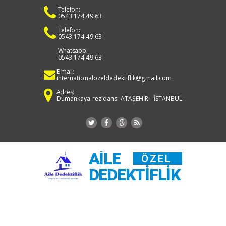
Telefon:
0543 174 49 63
Telefon:
0543 174 49 63
Whatsapp:
0543 174 49 63
E-mail:
internationalozeldedektiflik@gmail.com
Adres:
Dumankaya rezidansı ATAŞEHİR - İSTANBUL
AILE
ÖZEL
DEDEKTIFLIK