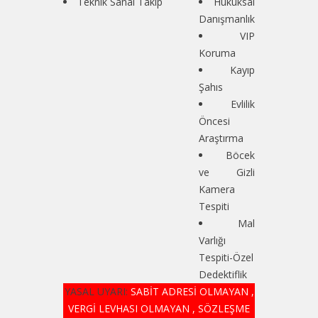
Teknik Sanal Takip
Hukuksal
Danışmanlık
VIP
Koruma
Kayıp
Şahıs
Evlilik
Öncesi
Araştırma
Böcek
ve Gizli
Kamera
Tespiti
Mal
Varlığı
Tespiti-Özel
Dedektiflik
YASAL UYARI:
SABİT ADRESİ OLMAYAN ,
VERGİ LEVHASI OLMAYAN , SÖZLEŞME