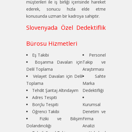
müşterileri ile iş birliği içerisinde hareket
ederek, sonucu hızla elde etme
konusunda uzman bir kadroya sahiptir.
Slovenyada Özel Dedektiflik
Bürosu Hizmetleri
Eş Takibi
Personel
Boşanma Davaları için
Takip ve
Delil Toplama
Araştırması
Velayet Davaları için Delil
Sahte
Toplama
Marka
Tehdit Şantaj Altındayım
Dedektifliği
Adres Tespiti
Borçlu Tespiti
Kurumsal
Öğrenci Takibi
Denetim ve
Fiziki ve Bilişim
Firma
Dolandırıcılığı
Analizi