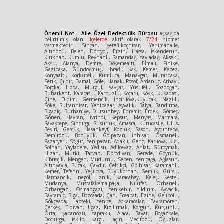
Önemli Not : Aile Özel Dedektiflik Bürosu
aşşağıda
belirtilmiş olan
ilçelerde
aktif olarak
7/24
hizmet
vermektedir. Sincan, Şereflikoçhisar, Yenimahalle,
Altınözü, Belen, Dörtyol, Erzin, Hassa, İskenderun,
Kırıkhan, Kumlu, Reyhanlı, Samandağ, Yayladağ, Akseki,
Aksu, Alanya, Demre, Döşemealtı, Elmalı, Finike,
Gazipaşa, Gündoğmuş, İbradi, Kaş, Kemer, Kepez,
Konyaaltı, Korkuteli, Kumluca, Manavgat, Muratpaşa,
Serik, Çıldır, Damal, Göle, Hanak, Posof, Ardanuç, Arhavi,
Borçka, Hopa, Murgul, Şavşat, Yusufeli, Bozdoğan,
Buharkent, Karacasu, Karpuzlu, Koçarlı, Köşk, Kuşadası,
Çine, Didim, Germencik, İncirliova,Kuyucak, Nazilli,
Söke, Sultanhisar, Yenipazar, Ayvalık, Balya, Bandırma,
Bigadiç, Burhaniye, Dursunbey, Edremit, Erdek, Gömeç,
Gönen, Havran, İvrindi, Kepsut, Manyas, Marmara,
Savaştepe, Sındırgı, Susurluk, Amasra, Kurucasile, Ulus,
Beşiri, Gercüş, Hasankeyf, Kozluk, Sason, Aydıntepe,
Demirözü, Bozüyük, Gölpazarı, İnhisar, Osmaneli,
Pazaryeri, Söğüt, Yenipazar, Adaklı, Genç, Karlıova, Kığı,
Solhan, Yayladere, Yedisu, Adilcevaz, Ahlat, Güroymak,
Hizan, Mutki, Tatvan, Dörtdivan, Gerede, Göynük,
Kıbrısçık, Mengen, Mudurnu, Seben, Yeniçağa, Ağlasun,
Altınyayla, Bucak, Çavdır, Çeltikçi, Gölhisar, Karamanlı,
Kemer, Tefenni, Yeşilova, Büyükorhan, Gemlik, Gürsu,
Harmancık, İnegöl, İznik, Karacabey, Keleş, Kestel,
Mudanya, Mustafakemalpaşa, Nilüfer, Orhaneli,
Orhangazi, Osmangazi, Yenişehir, Yıldırım, Ayvacık,
Bayramiç, Biga, Bozcaada, Çan, Eceabat, Ezine, Gelibolu,
Gökçeada, Lapseki, Yenice, Atkaracalar, Bayramören,
Çerkeş, Eldivan, Ilgaz, Kızılırmak, Korgun, Kurşunlu,
Orta, Şabanözü, Yapraklı, Alaca, Bayat, Boğazkale,
Dodurga, İskilp, Kargı, Laçin, Mecitözü, Oğuzlar,