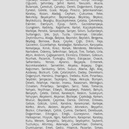
Oğuzeli, Şahinbey, Şehit Kamil, Yavuzeli, Alucra,
Bulancak, Çamoluk, Çanakçı, Dereli, Doğankent, Espiye,
Eynesil, Görele, Güce, Keşap, Piraziz, Şebinkarahisar,
Karataş, Kozan, Aladağ, Ceyhan, Çukurova, Feke,
Bakırköy, Başakşehir, Bayrampaşa, Beşiktaş, Beykoz,
Beylikdüzü, Beyoğlu, Büyükçekmece, Çatalca, Çekmeköy,
Esenler, Esenyurt, Eyüp, Fatih, Gaziosmanpaşa,
Güngören, Kadıköy, Kağıthane, Kartal, Küçükçekmece,
Maltepe, Pendik, Sancaktepe, Sarıyer, Silivri, Sultanbeyli,
Sultangazi, Şile, Şişli, Tuzla, Ümraniye, Üsküdar,
Zeytinburnu, Aliağa, Balçova, Bayındır, Bayraklı, Bergama,
Beydağ, Bornova, Buca, Çeşme, Çiğli, Dikili, Foça,
Gaziemir, Güzelbahçe, Karabağlar, Karaburun, Karşıyaka,
Kemalpaşa, Kınık, Kiraz, Konak, Menderes, Menemen,
Narlıdere, Ödemiş, Seferihisar, Selçuk, Tire, Torbalı, Urla,
Afşin, Andırın, Çağlayancerit, Ekinözü, Elbistan, Göksun,
Nurhak, Pazarcık, Türkoğlu, Eflani, Eskipazar, Ovacık,
Safranbolu, Yenice, Ayrancı, Başyayla, Ermenek,
Kazımkarabekir, Sarıveliler, Akyaka, Arpaçay, Digor,
Kağızman, Sarıkamış, Selim, Susuz, Abana, Ağlı, Araç,
Azdavay, Bozkurt, Cide, Çatalzeytin, Daday, Devrekani,
Doğanyurt, Hanönü, İhsangazi, İnebolu, Küre, Pınarbaşı,
Seydiler, Şenpazar, Taşköprü, Tosya, Akkışla, Bünyan,
Develi, Felahiye, Hacılar, İncesu, Kocasinan, Melikgazi,
Özvatan, Pınarbaşı, Sarıoğlan, Sarız, Talas, Tomarza,
Yahyalı, Yeşilhisar, Elbeyli, Musabeyli, Polateli, Bahşili,
Balışeyh, Çelebi, Delice, Karakeçili, Keskin, Sulakyurt,
Yahşiyan, Akçakent, Akpınar, Boztepe, Çiçekdağı, Kaman,
Mucur, Başiskele, Çayırova, Darıca, Derince, Dilovası,
Gebze, Gölcük, İzmit, Kandıra, Karamürsel, Kartepe,
Körfez, Ahırlı, Akören, Akşehir, Altınekin, Beyşehir,
Bozkır, Cihanbeyli, Çeltik, Çumra, Derbent, Derebucak,
Doğanhisar, Emirgazi, Ereğli, Güneysınır, Hadim,
Halkapınar, Hüyük, Ilgın, Kadınhanı, Karapınar, Karatay,
Kulu, Meram, Sarayönü, Selçuklu, Seydişehir, Taşkent,
Tuzlukçu, Altıntaş, Aslanapa, Çavdarhisar, Domaniç,
Dumlupınar, Emet, Gediz, Hisarcık, Pazarlar, Simav,