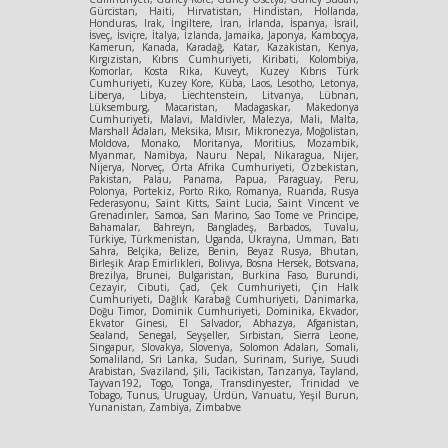
Gürcistan, Haiti, Hırvatistan, Hindistan, Hollanda,
Honduras, Irak, İngiltere, İran, İrlanda, İspanya, İsrail,
İsveç, İsviçre, İtalya, İzlanda, Jamaika, Japonya, Kamboçya,
Kamerun, Kanada, Karadağ, Katar, Kazakistan, Kenya,
Kırgızistan, Kıbrıs Cumhuriyeti, Kiribati, Kolombiya,
Komorlar, Kosta Rika, Kuveyt, Kuzey Kıbrıs Türk
Cumhuriyeti, Kuzey Kore, Küba, Laos, Lesotho, Letonya,
Liberya, Libya, Liechtenstein, Litvanya, Lübnan,
Lüksemburg, Macaristan, Madagaskar, Makedonya
Cumhuriyeti, Malavi, Maldivler, Malezya, Mali, Malta,
Marshall Adaları, Meksika, Mısır, Mikronezya, Moğolistan,
Moldova, Monako, Moritanya, Moritius, Mozambik,
Myanmar, Namibya, Nauru Nepal, Nikaragua, Nijer,
Nijerya, Norveç, Orta Afrika Cumhuriyeti, Özbekistan,
Pakistan, Palau, Panama, Papua, Paraguay, Peru,
Polonya, Portekiz, Porto Riko, Romanya, Ruanda, Rusya
Federasyonu, Saint Kitts, Saint Lucia, Saint Vincent ve
Grenadinler, Samoa, San Marino, Sao Tome ve Principe,
Bahamalar, Bahreyn, Bangladeş, Barbados, Tuvalu,
Türkiye, Türkmenistan, Uganda, Ukrayna, Umman, Batı
Sahra, Belçika, Belize, Benin, Beyaz Rusya, Bhutan,
Birleşik Arap Emirlikleri, Bolivya, Bosna Hersek, Botsvana,
Brezilya, Brunei, Bulgaristan, Burkina Faso, Burundi,
Cezayir, Cibuti, Çad, Çek Cumhuriyeti, Çin Halk
Cumhuriyeti, Dağlık Karabağ Cumhuriyeti, Danimarka,
Doğu Timor, Dominik Cumhuriyeti, Dominika, Ekvador,
Ekvator Ginesi, El Salvador, Abhazya, Afganistan,
Sealand, Senegal, Seyşeller, Sırbistan, Sierra Leone,
Singapur, Slovakya, Slovenya, Solomon Adaları, Somali,
Somaliland, Sri Lanka, Sudan, Surinam, Suriye, Suudi
Arabistan, Svaziland, Şili, Tacikistan, Tanzanya, Tayland,
Tayvan192, Togo, Tonga, Transdinyester, Trinidad ve
Tobago, Tunus, Uruguay, Ürdün, Vanuatu, Yeşil Burun,
Yunanistan, Zambiya, Zimbabve