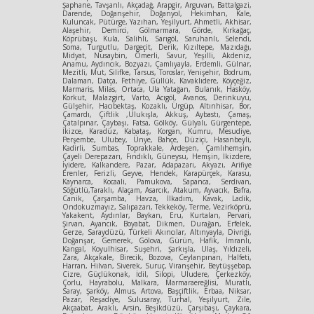
Şaphane, Tavşanlı, Akçadağ, Arapgir, Arguvan, Battalgazi,
Darende, Doğanşehir, Doğanyol, Hekimhan, Kale,
Kuluncak, Pütürge, Yazıhan, Yeşilyurt, Ahmetli, Akhisar,
Alaşehir, Demirci, Gölmarmara, Görde, Kırkağaç,
Köprübaşı, Kula, Salihli, Sarıgöl, Saruhanlı, Selendi,
Soma, Turgutlu, Dargeçit, Derik, Kızıltepe, Mazıdağı,
Midyat, Nusaybin, Ömerli, Savur, Yeşilli, Akdeniz,
Anamu, Aydıncık, Bozyazı, Çamlıyayla, Erdemli, Gülnar,
Mezitli, Mut, Silifke, Tarsus, Toroslar, Yenişehir, Bodrum,
Dalaman, Datça, Fethiye, Güllük, Kavaklıdere, Köyçeğiz,
Marmaris, Milas, Ortaca, Ula Yatağan, Bulanık, Hasköy,
Korkut, Malazgirt, Varto, Acıgöl, Avanos, Derinkuyu,
Gülşehir, Hacıbektaş, Kozaklı, Ürgüp, Altınhisar, Bor,
Çamardı, Çiftlik ,Ulukışla, Akkuş, Aybastı, Çamaş,
Çatalpınar, Çaybaşı, Fatsa, Gölköy, Gülyalı, Gürgentepe,
İkizce, Karadüz, Kabataş, Korgan, Kumru, Mesudiye,
Perşembe, Ulubey, Ünye, Bahçe, Düziçi, Hasanbeyli,
Kadirli, Sumbas, Toprakkale, Ardeşen, Çamlıhemşin,
Çayeli Derepazarı, Fındıklı, Güneysu, Hemşin, İkizdere,
İyidere, Kalkandere, Pazar, Adapazarı, Akyazı, Arifiye
Erenler, Ferizli, Geyve, Hendek, Karapürçek, Karasu,
Kaynarca, Kocaali, Pamukova, Sapanca, Serdivan,
Söğütlü,Taraklı, Alaçam, Asarcık, Atakum, Ayvacık, Bafra,
Canik, Çarşamba, Havza, İlkadım, Kavak, Ladik,
Ondokuzmayız, Salıpazarı, Tekkeköy, Terme, Vezirköprü,
Yakakent, Aydınlar, Baykan, Eru, Kurtalan, Pervari,
Şirvan, Ayancık, Boyabat, Dikmen, Durağan, Erfelek,
Gerze, Saraydüzü, Türkeli Akıncılar, Altınyayla, Divriği,
Doğanşar, Gemerek, Gölova, Gürün, Hafik, İmranlı,
Kangal, Koyulhisar, Suşehri, Şarkışla, Ulaş, Yıldızeli,
Zara, Akçakale, Birecik, Bozova, Ceylanpınarı, Halfeti,
Harran, Hilvan, Siverek, Suruç, Viranşehir, Beytüşşebap,
Cizre, Güçlükonak, İdil, Silopi, Uludere, Çerkezköy,
Çorlu, Hayrabolu, Malkara, Marmaraereğlisi, Muratlı,
Saray, Şarköy, Almus, Artova, Başçiftlik, Erbaa, Niksar,
Pazar, Reşadiye, Sulusaray, Turhal, Yeşilyurt, Zile,
Akçaabat, Araklı, Arsin, Beşikdüzü, Çarşıbaşı, Çaykara,