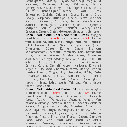
Dernekpazarı, Düzköy, Hayrat, Köprübaşı, Maçka, Of,
Sürmene, Şalpazarı, Tonya, Vakfıkebir, Yomra,
Çemişgezek, Hozat, Mazgirt, Nazımiye, Ovacık, Pertek,
Pülümür, Banaz,Eşme, Karahallı, Sivaslı, Ulubey,
Bahçesaray, Başkale, Çaldıran, Çatak, Edremit, Erciş,
Gevaş, Gürpınar, Muradiye, Özalp, Saray, Altınova,
Armutlu, Çınarcık, Çiftlikköy, Termal, Akdağmadeni,
Aydıncık, Boğazlıyan, Çandır, Çayıralan, Çekerek,
Kadışehri, Sorgun, Şefaatli, Yenifakılı, Yerköy, Alaplı,
Çaycuma, Devrek, Ereğli, Gökçebey, Saraykent, Sarıkaya
Önemli Not : Aile Özel Dedektiflik Bürosu
aşşağıda
belirtilmiş olan
illerde
aktif olarak
7/24
hizmet
vermektedir. Bayburt, Bilecik, Bingöl, Bitlis, Bolu, Burdur,
Tokat, Trabzon, Tunceli, Şanlıurfa, Uşak, Sivas, Şırnak,
Diyarbakır, Düzce, Edirne, Elazığ, Erzincan,
Kahramanmaraş, Karabük, Karaman, Kars, Kastamonu,
İzmir, İstanbul, Ankara, Antalya, Adana, Adıyaman,
Afyonkarahisar, Ağrı, Aksaray, Amasya, Antalya, Ardahan,
Artvin , Aydın, Balıkesir, Batman, Bursa, Çanakkale,
Çankırı, Çorum, Denizli, Kayseri, Kırıkkale, Kırklareli,
Kırşehir, Kilis, Kocaeli, Konya, Kütahya, Malatya, Manisa,
Mardin, Mersin, Muğla, Muş , Nevşehir, Niğde, Ordu,
Osmaniye, Rize, Sakarya, Samsun, Siirt, Sinop,
Erzurum, Eskişehir, Gaziantep, Giresun, Gümüşhane,
Hakkari, Hatay, Iğdır, Isparta, Tekirdağ, Van , Yalova,
Yozgat, Zonguldak
Önemli Not : Aile Özel Dedektiflik Bürosu
aşşağıda
belirtilmiş olan
ülkelerde
aktif olarak
7/24
hizmet
vermektedir. Kongo, Kongo Demokratik Cumhuriyeti,
Kosova, Vatikan, Venezuela, Vietnam, Yemen, Yeni
Zelanda, Almanya, Amerika Birleşik Devletleri, Andorra,
Angola, Antigua ve Barbuda, Arjantin, Arnavutluk,
Avustralya, Avusturya, Azerbaycan, Endonezya, Eritre,
Ermenistan, Estonya, Etiyopya, Fas, Fiji, Fildişi Sahilleri,
Filipinler, Filistin, Finlandiya, Fransa, Gabon, Gambiya,
Gana, Gine, Gine Bissau Gine Bissau Batı Afrika,
Grenada, Guyana, Guatemala, Güney Afrika
Cumhuriyeti, Güney Kore, Güney Osetya, Güney Sudan,