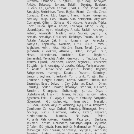
Ortaköy, Osmancık, Sungurlu, Uğurludağ, Acıpayam,
Akköy, Babadağ, Baklan, Bekilli, Beyağaç, Bozkurt,
Buldan, Çal, Çameli, Çardak, Çivril, Güney, Honaz, Kale,
Sarayköy, Serinhisar, Tavas, Bağlar, Bismil, Çermik, Çınar,
Çüngüş, Dicle, Eğil, Ergani, Hani, Hazro, Kayapınar,
Kocaköy, Kulp, Lice, Silvan, Sur, Yenişehir, Akçakoca,
Cumayeri, Çilimli, Gölkaya, Gümüşova, Kaynaşlı, Yığılca,
Enez, Havsa, İpsala, Keşan, Lalapaşa, Meriç, Süloğlu,
Uzunköprü, Ağın, Alacakaya, Arıcak, Baskil, Karakoçan,
Keban, Kovancılar, Maden, Palu, Sivrice, Çayırlı, İliç,
Kemah, Kemaliye, Otlukbeli, Refahiye, Tercan, Üzümlü,
Aşkale, Aziziye, Çat, Hınıs, Horasan, İspir, Karaçoban,
Karayazı, Köprüköy, Narman, Oltu, Olur, Tirebolu,
Yağlıdere, Kelkit, Köse, Kürtün, Siran, Torul, Çukurca,
Şemdinli, Yüksekova, Altınözü, Belen, Dörtyol, Erzin,
Hassa, İskenderun, Kırıkhan, Kumlu, Reyhanlı,
Samandağ, Yayladağ, Aralık, Karakoyunlu, Tuzluca, Aksu,
Atabey, Eğirdir, Gelendost, Gönen, Keçiborlu, Senirkent,
Sütçüler, Şarkikaraağaç, Uluborlu, Yalvaç, Yenişarbademli
* Adalar, Arnavutköy, Ataşehir, Avcılar, Bağcılar,
Bahçelievler, İmamoğlu, Karaisalı, Pozantı, Saimbeyli,
Sarıçam, Seyhan, Tufanbeyli, Yumurtalık, Yüreğir, Besni,
Çelikhan, Gerger, Gölbaşı, Kahta, Samsat, Sincik, Tut,
Basmakçı, Bayat, Bolvadin, Çay, Çobanlar, Dazkırı, Dinar,
Emirdağ, Evciler, Hocalar, İhsaniye, İscehisar, Kızılören,
Sandıklı, Sinanpaşa, Sultandağı, Şuhut, Diyadin,
Doğubeyazıt, Eleşkirt, Hamur, Patnos, Taşlıçay, Tutak,
Ağaçören, Eskil, Gülağaç, Güzelyurt, Ortaköy, Sarıyahşi,
Göynücek, Gümüşhacıköy, Hamamözü, Merzifon,
Suluova, Taşova, Akyurt, Altındağ, Ayaş, Bala, Beypazarı,
Çamlıdere, Çankaya, Çubuk, Elmadağ, Etimesgut, Evren,
Gölbaşı, Güdül, Haymana, Kalecik, Kazan, Keçiören,
Kızılcahamam, Mamak, Nallıhan, Polatlı,
Pursaklar,Palandöken, Pasinler, Pazaryolu, Şenkaya,
Tekman, Tortum, Uzundere, Yakutiye, Alpu, Beylikova,
Çifteler, Günyüzü, Han, İnönü, Mahmudiye, Mihalgazi,
Mihalıççık, Odunpazarı, Sarıcakaya, Seyitgazi, Sivrihisar,
Tepebaşı, Araban, İslahiye, Karkamış, Nizip, Nurdağı,