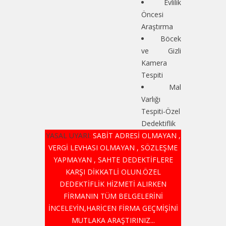
Evlilik
Öncesi
Araştırma
Böcek
ve Gizli
Kamera
Tespiti
Mal
Varlığı
Tespiti-Özel
Dedektiflik
YASAL UYARI:
SABİT ADRESİ OLMAYAN ,
VERGİ LEVHASI OLMAYAN , SÖZLEŞME
YAPMAYAN , SAHTE DEDEKTİFLERE
KARŞI DİKKATLİ OLUN.ÖZEL
DEDEKTİFLİK HİZMETİ ALIRKEN
FİRMANIN TÜM BELGELERİNİ
İNCELEYİN,HARİCEN FİRMA GEÇMİŞİNİ
MUTLAKA ARAŞTIRINIZ...