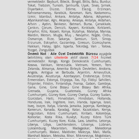
vermektedir. Bayburt, Bilecik, Bingöl, Bitlis, Bolu, Burdur,
Tokat, Trabzon, Tunceli, Şanlıurfa, Uşak, Sivas, Şırnak,
Diyarbakır, Düzce, Edirne, Elazığ, Erzincan,
Kahramanmaraş, Karabük, Karaman, Kars, Kastamonu,
İzmir, İstanbul, Ankara, Antalya, Adana, Adıyaman,
Afyonkarahisar, Ağrı, Aksaray, Amasya, Antalya, Ardahan,
Artvin , Aydın, Balıkesir, Batman, Bursa, Çanakkale,
Çankırı, Çorum, Denizli, Kayseri, Kırıkkale, Kırklareli,
Kırşehir, Kilis, Kocaeli, Konya, Kütahya, Malatya, Manisa,
Mardin, Mersin, Muğla, Muş , Nevşehir, Niğde, Ordu,
Osmaniye, Rize, Sakarya, Samsun, Siirt, Sinop,
Erzurum, Eskişehir, Gaziantep, Giresun, Gümüşhane,
Hakkari, Hatay, Iğdır, Isparta, Tekirdağ, Van , Yalova,
Yozgat, Zonguldak
Önemli Not : Aile Özel Dedektiflik Bürosu
aşşağıda
belirtilmiş olan
ülkelerde
aktif olarak
7/24
hizmet
vermektedir. Kongo, Kongo Demokratik Cumhuriyeti,
Kosova, Vatikan, Venezuela, Vietnam, Yemen, Yeni
Zelanda, Almanya, Amerika Birleşik Devletleri, Andorra,
Angola, Antigua ve Barbuda, Arjantin, Arnavutluk,
Avustralya, Avusturya, Azerbaycan, Endonezya, Eritre,
Ermenistan, Estonya, Etiyopya, Fas, Fiji, Fildişi Sahilleri,
Filipinler, Filistin, Finlandiya, Fransa, Gabon, Gambiya,
Gana, Gine, Gine Bissau Gine Bissau Batı Afrika,
Grenada, Guyana, Guatemala, Güney Afrika
Cumhuriyeti, Güney Kore, Güney Osetya, Güney Sudan,
Gürcistan, Haiti, Hırvatistan, Hindistan, Hollanda,
Honduras, Irak, İngiltere, İran, İrlanda, İspanya, İsrail,
İsveç, İsviçre, İtalya, İzlanda, Jamaika, Japonya, Kamboçya,
Kamerun, Kanada, Karadağ, Katar, Kazakistan, Kenya,
Kırgızistan, Kıbrıs Cumhuriyeti, Kiribati, Kolombiya,
Komorlar, Kosta Rika, Kuveyt, Kuzey Kıbrıs Türk
Cumhuriyeti, Kuzey Kore, Küba, Laos, Lesotho, Letonya,
Liberya, Libya, Liechtenstein, Litvanya, Lübnan,
Lüksemburg, Macaristan, Madagaskar, Makedonya
Cumhuriyeti, Malavi, Maldivler, Malezya, Mali, Malta,
Marshall Adaları, Meksika, Mısır, Mikronezya, Moğolistan,