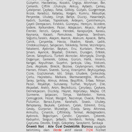
Gülşehir, Hacıbektaş, Kozaklı, Ürgüp, Altınhisar, Bor,
Çamardı, Çiftlik ,Ulukışla, Akkuş, Aybastı, Çamaş,
Çatalpınar, Çaybaşı, Fatsa, Gölköy, Gülyalı, Gürgentepe,
İkizce, Karadüz, Kabataş, Korgan, Kumru, Mesudiye,
Perşembe, Ulubey, Ünye, Bahçe, Düziçi, Hasanbeyli,
Kadirli, Sumbas, Toprakkale, Ardeşen, Çamlıhemşin,
Çayeli Derepazarı, Fındıklı, Güneysu, Hemşin, İkizdere,
İyidere, Kalkandere, Pazar, Adapazarı, Akyazı, Arifiye
Erenler, Ferizli, Geyve, Hendek, Karapürçek, Karasu,
Kaynarca, Kocaali, Pamukova, Sapanca, Serdivan,
Söğütlü,Taraklı, Alaçam, Asarcık, Atakum, Ayvacık, Bafra,
Canik, Çarşamba, Havza, İlkadım, Kavak, Ladik,
Ondokuzmayız, Salıpazarı, Tekkeköy, Terme, Vezirköprü,
Yakakent, Aydınlar, Baykan, Eru, Kurtalan, Pervari,
Şirvan, Ayancık, Boyabat, Dikmen, Durağan, Erfelek,
Gerze, Saraydüzü, Türkeli Akıncılar, Altınyayla, Divriği,
Doğanşar, Gemerek, Gölova, Gürün, Hafik, İmranlı,
Kangal, Koyulhisar, Suşehri, Şarkışla, Ulaş, Yıldızeli,
Zara, Akçakale, Birecik, Bozova, Ceylanpınarı, Halfeti,
Harran, Hilvan, Siverek, Suruç, Viranşehir, Beytüşşebap,
Cizre, Güçlükonak, İdil, Silopi, Uludere, Çerkezköy,
Çorlu, Hayrabolu, Malkara, Marmaraereğlisi, Muratlı,
Saray, Şarköy, Almus, Artova, Başçiftlik, Erbaa, Niksar,
Pazar, Reşadiye, Sulusaray, Turhal, Yeşilyurt, Zile,
Akçaabat, Araklı, Arsin, Beşikdüzü, Çarşıbaşı, Çaykara,
Dernekpazarı, Düzköy, Hayrat, Köprübaşı, Maçka, Of,
Sürmene, Şalpazarı, Tonya, Vakfıkebir, Yomra,
Çemişgezek, Hozat, Mazgirt, Nazımiye, Ovacık, Pertek,
Pülümür, Banaz,Eşme, Karahallı, Sivaslı, Ulubey,
Bahçesaray, Başkale, Çaldıran, Çatak, Edremit, Erciş,
Gevaş, Gürpınar, Muradiye, Özalp, Saray, Altınova,
Armutlu, Çınarcık, Çiftlikköy, Termal, Akdağmadeni,
Aydıncık, Boğazlıyan, Çandır, Çayıralan, Çekerek,
Kadışehri, Sorgun, Şefaatli, Yenifakılı, Yerköy, Alaplı,
Çaycuma, Devrek, Ereğli, Gökçebey, Saraykent, Sarıkaya
Önemli Not : Aile Özel Dedektiflik Bürosu
aşşağıda
belirtilmiş olan
illerde
aktif olarak
7/24
hizmet