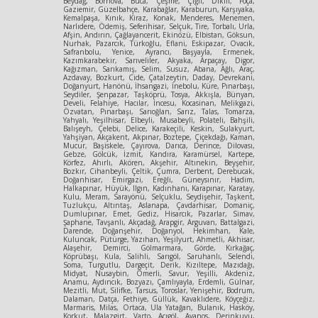
Beydağ, Bornova, Buca, Çeşme, Çiğli, Dikili, Foça,
Gaziemir, Güzelbahçe, Karabağlar, Karaburun, Karşıyaka,
Kemalpaşa, Kınık, Kiraz, Konak, Menderes, Menemen,
Narlıdere, Ödemiş, Seferihisar, Selçuk, Tire, Torbalı, Urla,
Afşin, Andırın, Çağlayancerit, Ekinözü, Elbistan, Göksun,
Nurhak, Pazarcık, Türkoğlu, Eflani, Eskipazar, Ovacık,
Safranbolu, Yenice, Ayrancı, Başyayla, Ermenek,
Kazımkarabekir, Sarıveliler, Akyaka, Arpaçay, Digor,
Kağızman, Sarıkamış, Selim, Susuz, Abana, Ağlı, Araç,
Azdavay, Bozkurt, Cide, Çatalzeytin, Daday, Devrekani,
Doğanyurt, Hanönü, İhsangazi, İnebolu, Küre, Pınarbaşı,
Seydiler, Şenpazar, Taşköprü, Tosya, Akkışla, Bünyan,
Develi, Felahiye, Hacılar, İncesu, Kocasinan, Melikgazi,
Özvatan, Pınarbaşı, Sarıoğlan, Sarız, Talas, Tomarza,
Yahyalı, Yeşilhisar, Elbeyli, Musabeyli, Polateli, Bahşili,
Balışeyh, Çelebi, Delice, Karakeçili, Keskin, Sulakyurt,
Yahşiyan, Akçakent, Akpınar, Boztepe, Çiçekdağı, Kaman,
Mucur, Başiskele, Çayırova, Darıca, Derince, Dilovası,
Gebze, Gölcük, İzmit, Kandıra, Karamürsel, Kartepe,
Körfez, Ahırlı, Akören, Akşehir, Altınekin, Beyşehir,
Bozkır, Cihanbeyli, Çeltik, Çumra, Derbent, Derebucak,
Doğanhisar, Emirgazi, Ereğli, Güneysınır, Hadim,
Halkapınar, Hüyük, Ilgın, Kadınhanı, Karapınar, Karatay,
Kulu, Meram, Sarayönü, Selçuklu, Seydişehir, Taşkent,
Tuzlukçu, Altıntaş, Aslanapa, Çavdarhisar, Domaniç,
Dumlupınar, Emet, Gediz, Hisarcık, Pazarlar, Simav,
Şaphane, Tavşanlı, Akçadağ, Arapgir, Arguvan, Battalgazi,
Darende, Doğanşehir, Doğanyol, Hekimhan, Kale,
Kuluncak, Pütürge, Yazıhan, Yeşilyurt, Ahmetli, Akhisar,
Alaşehir, Demirci, Gölmarmara, Görde, Kırkağaç,
Köprübaşı, Kula, Salihli, Sarıgöl, Saruhanlı, Selendi,
Soma, Turgutlu, Dargeçit, Derik, Kızıltepe, Mazıdağı,
Midyat, Nusaybin, Ömerli, Savur, Yeşilli, Akdeniz,
Anamu, Aydıncık, Bozyazı, Çamlıyayla, Erdemli, Gülnar,
Mezitli, Mut, Silifke, Tarsus, Toroslar, Yenişehir, Bodrum,
Dalaman, Datça, Fethiye, Güllük, Kavaklıdere, Köyçeğiz,
Marmaris, Milas, Ortaca, Ula Yatağan, Bulanık, Hasköy,
Korkut, Malazgirt, Varto, Acıgöl, Avanos, Derinkuyu,