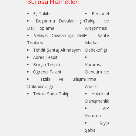
Bürosu Hizmetleri
Eş Takibi
Personel
Boşanma Davaları için
Takip ve
Delil Toplama
Araştırması
Velayet Davaları için Delil
Sahte
Toplama
Marka
Tehdit Şantaj Altındayım
Dedektifliği
Adres Tespiti
Borçlu Tespiti
Kurumsal
Öğrenci Takibi
Denetim ve
Fiziki ve Bilişim
Firma
Dolandırıcılığı
Analizi
Teknik Sanal Takip
Hukuksal
Danışmanlık
VIP
Koruma
Kayıp
Şahıs