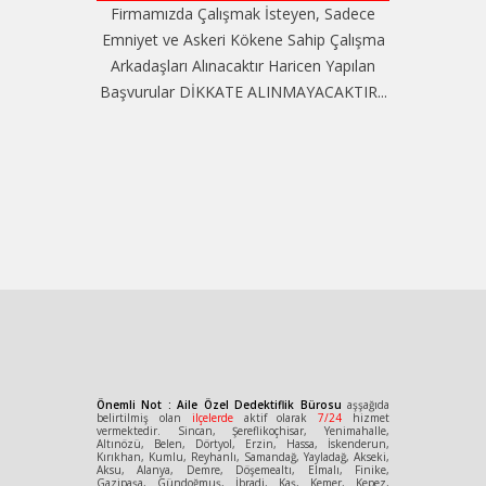
Firmamızda Çalışmak İsteyen, Sadece
Emniyet ve Askeri Kökene Sahip Çalışma
Arkadaşları Alınacaktır Haricen Yapılan
Başvurular DİKKATE ALINMAYACAKTIR...
Önemli Not : Aile Özel Dedektiflik Bürosu
aşşağıda
belirtilmiş olan
ilçelerde
aktif olarak
7/24
hizmet
vermektedir. Sincan, Şereflikoçhisar, Yenimahalle,
Altınözü, Belen, Dörtyol, Erzin, Hassa, İskenderun,
Kırıkhan, Kumlu, Reyhanlı, Samandağ, Yayladağ, Akseki,
Aksu, Alanya, Demre, Döşemealtı, Elmalı, Finike,
Gazipaşa, Gündoğmuş, İbradi, Kaş, Kemer, Kepez,