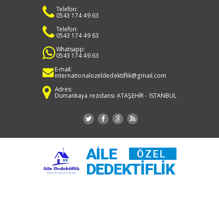
Telefon:
0543 174 49 63
Telefon:
0543 174 49 63
Whatsapp:
0543 174 49 63
E-mail:
internationalozeldedektiflik@gmail.com
Adres:
Dumankaya rezidansı ATAŞEHİR - İSTANBUL
AILE
ÖZEL
DEDEKTIFLIK