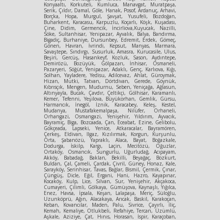
Konyaaltı, Korkuteli, Kumluca, Manavgat, Muratpaşa,
Serik, Çıldır, Damal, Göle, Hanak, Posof, Ardanuç, Arhavi,
Borçka, Hopa, Murgul, Şavşat, Yusufeli, Bozdoğan,
Buharkent, Karacasu, Karpuzlu, Koçarlı, Köşk, Kuşadası,
Çine, Didim, Germencik, İncirliova,Kuyucak, Nazilli,
Söke, Sultanhisar, Yenipazar, Ayvalık, Balya, Bandırma,
Bigadiç, Burhaniye, Dursunbey, Edremit, Erdek, Gömeç,
Gönen, Havran, İvrindi, Kepsut, Manyas, Marmara,
Savaştepe, Sındırgı, Susurluk, Amasra, Kurucasile, Ulus,
Beşiri, Gercüş, Hasankeyf, Kozluk, Sason, Aydıntepe,
Demirözü, Bozüyük, Gölpazarı, İnhisar, Osmaneli,
Pazaryeri, Söğüt, Yenipazar, Adaklı, Genç, Karlıova, Kığı,
Solhan, Yayladere, Yedisu, Adilcevaz, Ahlat, Güroymak,
Hizan, Mutki, Tatvan, Dörtdivan, Gerede, Göynük,
Kıbrısçık, Mengen, Mudurnu, Seben, Yeniçağa, Ağlasun,
Altınyayla, Bucak, Çavdır, Çeltikçi, Gölhisar, Karamanlı,
Kemer, Tefenni, Yeşilova, Büyükorhan, Gemlik, Gürsu,
Harmancık, İnegöl, İznik, Karacabey, Keleş, Kestel,
Mudanya, Mustafakemalpaşa, Nilüfer, Orhaneli,
Orhangazi, Osmangazi, Yenişehir, Yıldırım, Ayvacık,
Bayramiç, Biga, Bozcaada, Çan, Eceabat, Ezine, Gelibolu,
Gökçeada, Lapseki, Yenice, Atkaracalar, Bayramören,
Çerkeş, Eldivan, Ilgaz, Kızılırmak, Korgun, Kurşunlu,
Orta, Şabanözü, Yapraklı, Alaca, Bayat, Boğazkale,
Dodurga, İskilp, Kargı, Laçin, Mecitözü, Oğuzlar,
Ortaköy, Osmancık, Sungurlu, Uğurludağ, Acıpayam,
Akköy, Babadağ, Baklan, Bekilli, Beyağaç, Bozkurt,
Buldan, Çal, Çameli, Çardak, Çivril, Güney, Honaz, Kale,
Sarayköy, Serinhisar, Tavas, Bağlar, Bismil, Çermik, Çınar,
Çüngüş, Dicle, Eğil, Ergani, Hani, Hazro, Kayapınar,
Kocaköy, Kulp, Lice, Silvan, Sur, Yenişehir, Akçakoca,
Cumayeri, Çilimli, Gölkaya, Gümüşova, Kaynaşlı, Yığılca,
Enez, Havsa, İpsala, Keşan, Lalapaşa, Meriç, Süloğlu,
Uzunköprü, Ağın, Alacakaya, Arıcak, Baskil, Karakoçan,
Keban, Kovancılar, Maden, Palu, Sivrice, Çayırlı, İliç,
Kemah, Kemaliye, Otlukbeli, Refahiye, Tercan, Üzümlü,
Aşkale, Aziziye, Çat, Hınıs, Horasan, İspir, Karaçoban,