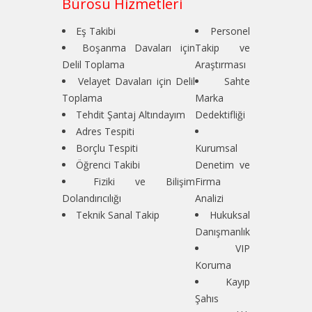
Bürosu Hizmetleri
Eş Takibi
Personel
Boşanma Davaları için
Takip ve
Delil Toplama
Araştırması
Velayet Davaları için Delil
Sahte
Toplama
Marka
Tehdit Şantaj Altındayım
Dedektifliği
Adres Tespiti
Borçlu Tespiti
Kurumsal
Öğrenci Takibi
Denetim ve
Fiziki ve Bilişim
Firma
Dolandırıcılığı
Analizi
Teknik Sanal Takip
Hukuksal
Danışmanlık
VIP
Koruma
Kayıp
Şahıs