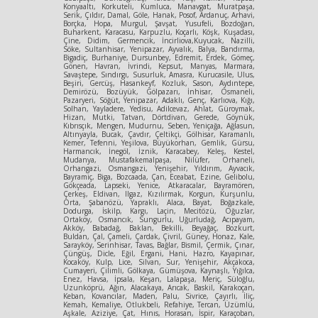
Konyaaltı, Korkuteli, Kumluca, Manavgat, Muratpaşa,
Serik, Çıldır, Damal, Göle, Hanak, Posof, Ardanuç, Arhavi,
Borçka, Hopa, Murgul, Şavşat, Yusufeli, Bozdoğan,
Buharkent, Karacasu, Karpuzlu, Koçarlı, Köşk, Kuşadası,
Çine, Didim, Germencik, İncirliova,Kuyucak, Nazilli,
Söke, Sultanhisar, Yenipazar, Ayvalık, Balya, Bandırma,
Bigadiç, Burhaniye, Dursunbey, Edremit, Erdek, Gömeç,
Gönen, Havran, İvrindi, Kepsut, Manyas, Marmara,
Savaştepe, Sındırgı, Susurluk, Amasra, Kurucasile, Ulus,
Beşiri, Gercüş, Hasankeyf, Kozluk, Sason, Aydıntepe,
Demirözü, Bozüyük, Gölpazarı, İnhisar, Osmaneli,
Pazaryeri, Söğüt, Yenipazar, Adaklı, Genç, Karlıova, Kığı,
Solhan, Yayladere, Yedisu, Adilcevaz, Ahlat, Güroymak,
Hizan, Mutki, Tatvan, Dörtdivan, Gerede, Göynük,
Kıbrısçık, Mengen, Mudurnu, Seben, Yeniçağa, Ağlasun,
Altınyayla, Bucak, Çavdır, Çeltikçi, Gölhisar, Karamanlı,
Kemer, Tefenni, Yeşilova, Büyükorhan, Gemlik, Gürsu,
Harmancık, İnegöl, İznik, Karacabey, Keleş, Kestel,
Mudanya, Mustafakemalpaşa, Nilüfer, Orhaneli,
Orhangazi, Osmangazi, Yenişehir, Yıldırım, Ayvacık,
Bayramiç, Biga, Bozcaada, Çan, Eceabat, Ezine, Gelibolu,
Gökçeada, Lapseki, Yenice, Atkaracalar, Bayramören,
Çerkeş, Eldivan, Ilgaz, Kızılırmak, Korgun, Kurşunlu,
Orta, Şabanözü, Yapraklı, Alaca, Bayat, Boğazkale,
Dodurga, İskilp, Kargı, Laçin, Mecitözü, Oğuzlar,
Ortaköy, Osmancık, Sungurlu, Uğurludağ, Acıpayam,
Akköy, Babadağ, Baklan, Bekilli, Beyağaç, Bozkurt,
Buldan, Çal, Çameli, Çardak, Çivril, Güney, Honaz, Kale,
Sarayköy, Serinhisar, Tavas, Bağlar, Bismil, Çermik, Çınar,
Çüngüş, Dicle, Eğil, Ergani, Hani, Hazro, Kayapınar,
Kocaköy, Kulp, Lice, Silvan, Sur, Yenişehir, Akçakoca,
Cumayeri, Çilimli, Gölkaya, Gümüşova, Kaynaşlı, Yığılca,
Enez, Havsa, İpsala, Keşan, Lalapaşa, Meriç, Süloğlu,
Uzunköprü, Ağın, Alacakaya, Arıcak, Baskil, Karakoçan,
Keban, Kovancılar, Maden, Palu, Sivrice, Çayırlı, İliç,
Kemah, Kemaliye, Otlukbeli, Refahiye, Tercan, Üzümlü,
Aşkale, Aziziye, Çat, Hınıs, Horasan, İspir, Karaçoban,