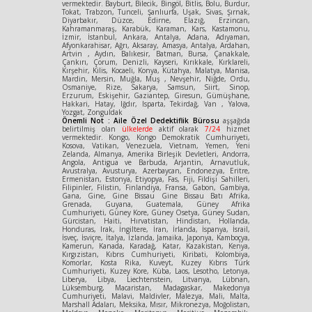
vermektedir. Bayburt, Bilecik, Bingöl, Bitlis, Bolu, Burdur,
Tokat, Trabzon, Tunceli, Şanlıurfa, Uşak, Sivas, Şırnak,
Diyarbakır, Düzce, Edirne, Elazığ, Erzincan,
Kahramanmaraş, Karabük, Karaman, Kars, Kastamonu,
İzmir, İstanbul, Ankara, Antalya, Adana, Adıyaman,
Afyonkarahisar, Ağrı, Aksaray, Amasya, Antalya, Ardahan,
Artvin , Aydın, Balıkesir, Batman, Bursa, Çanakkale,
Çankırı, Çorum, Denizli, Kayseri, Kırıkkale, Kırklareli,
Kırşehir, Kilis, Kocaeli, Konya, Kütahya, Malatya, Manisa,
Mardin, Mersin, Muğla, Muş , Nevşehir, Niğde, Ordu,
Osmaniye, Rize, Sakarya, Samsun, Siirt, Sinop,
Erzurum, Eskişehir, Gaziantep, Giresun, Gümüşhane,
Hakkari, Hatay, Iğdır, Isparta, Tekirdağ, Van , Yalova,
Yozgat, Zonguldak
Önemli Not : Aile Özel Dedektiflik Bürosu
aşşağıda
belirtilmiş olan
ülkelerde
aktif olarak
7/24
hizmet
vermektedir. Kongo, Kongo Demokratik Cumhuriyeti,
Kosova, Vatikan, Venezuela, Vietnam, Yemen, Yeni
Zelanda, Almanya, Amerika Birleşik Devletleri, Andorra,
Angola, Antigua ve Barbuda, Arjantin, Arnavutluk,
Avustralya, Avusturya, Azerbaycan, Endonezya, Eritre,
Ermenistan, Estonya, Etiyopya, Fas, Fiji, Fildişi Sahilleri,
Filipinler, Filistin, Finlandiya, Fransa, Gabon, Gambiya,
Gana, Gine, Gine Bissau Gine Bissau Batı Afrika,
Grenada, Guyana, Guatemala, Güney Afrika
Cumhuriyeti, Güney Kore, Güney Osetya, Güney Sudan,
Gürcistan, Haiti, Hırvatistan, Hindistan, Hollanda,
Honduras, Irak, İngiltere, İran, İrlanda, İspanya, İsrail,
İsveç, İsviçre, İtalya, İzlanda, Jamaika, Japonya, Kamboçya,
Kamerun, Kanada, Karadağ, Katar, Kazakistan, Kenya,
Kırgızistan, Kıbrıs Cumhuriyeti, Kiribati, Kolombiya,
Komorlar, Kosta Rika, Kuveyt, Kuzey Kıbrıs Türk
Cumhuriyeti, Kuzey Kore, Küba, Laos, Lesotho, Letonya,
Liberya, Libya, Liechtenstein, Litvanya, Lübnan,
Lüksemburg, Macaristan, Madagaskar, Makedonya
Cumhuriyeti, Malavi, Maldivler, Malezya, Mali, Malta,
Marshall Adaları, Meksika, Mısır, Mikronezya, Moğolistan,