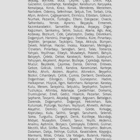
Beydağ, Bornova, Buca, Çeşme, Çiğli, Dikili, Foça,
Gaziemir, Güzelbahçe, Karabağlar, Karaburun, Karşıyaka,
Kemalpaşa, Kınık, Kiraz, Konak, Menderes, Menemen,
Narlıdere, Ödemiş, Seferihisar, Selçuk, Tire, Torbalı, Urla,
Afşin, Andırın, Çağlayancerit, Ekinözü, Elbistan, Göksun,
Nurhak, Pazarcık, Türkoğlu, Eflani, Eskipazar, Ovacık,
Safranbolu, Yenice, Ayrancı, Başyayla, Ermenek,
Kazımkarabekir, Sarıveliler, Akyaka, Arpaçay, Digor,
Kağızman, Sarıkamış, Selim, Susuz, Abana, Ağlı, Araç,
Azdavay, Bozkurt, Cide, Çatalzeytin, Daday, Devrekani,
Doğanyurt, Hanönü, İhsangazi, İnebolu, Küre, Pınarbaşı,
Seydiler, Şenpazar, Taşköprü, Tosya, Akkışla, Bünyan,
Develi, Felahiye, Hacılar, İncesu, Kocasinan, Melikgazi,
Özvatan, Pınarbaşı, Sarıoğlan, Sarız, Talas, Tomarza,
Yahyalı, Yeşilhisar, Elbeyli, Musabeyli, Polateli, Bahşili,
Balışeyh, Çelebi, Delice, Karakeçili, Keskin, Sulakyurt,
Yahşiyan, Akçakent, Akpınar, Boztepe, Çiçekdağı, Kaman,
Mucur, Başiskele, Çayırova, Darıca, Derince, Dilovası,
Gebze, Gölcük, İzmit, Kandıra, Karamürsel, Kartepe,
Körfez, Ahırlı, Akören, Akşehir, Altınekin, Beyşehir,
Bozkır, Cihanbeyli, Çeltik, Çumra, Derbent, Derebucak,
Doğanhisar, Emirgazi, Ereğli, Güneysınır, Hadim,
Halkapınar, Hüyük, Ilgın, Kadınhanı, Karapınar, Karatay,
Kulu, Meram, Sarayönü, Selçuklu, Seydişehir, Taşkent,
Tuzlukçu, Altıntaş, Aslanapa, Çavdarhisar, Domaniç,
Dumlupınar, Emet, Gediz, Hisarcık, Pazarlar, Simav,
Şaphane, Tavşanlı, Akçadağ, Arapgir, Arguvan, Battalgazi,
Darende, Doğanşehir, Doğanyol, Hekimhan, Kale,
Kuluncak, Pütürge, Yazıhan, Yeşilyurt, Ahmetli, Akhisar,
Alaşehir, Demirci, Gölmarmara, Görde, Kırkağaç,
Köprübaşı, Kula, Salihli, Sarıgöl, Saruhanlı, Selendi,
Soma, Turgutlu, Dargeçit, Derik, Kızıltepe, Mazıdağı,
Midyat, Nusaybin, Ömerli, Savur, Yeşilli, Akdeniz,
Anamu, Aydıncık, Bozyazı, Çamlıyayla, Erdemli, Gülnar,
Mezitli, Mut, Silifke, Tarsus, Toroslar, Yenişehir, Bodrum,
Dalaman, Datça, Fethiye, Güllük, Kavaklıdere, Köyçeğiz,
Marmaris, Milas, Ortaca, Ula Yatağan, Bulanık, Hasköy,
Korkut, Malazgirt, Varto, Acıgöl, Avanos, Derinkuyu,