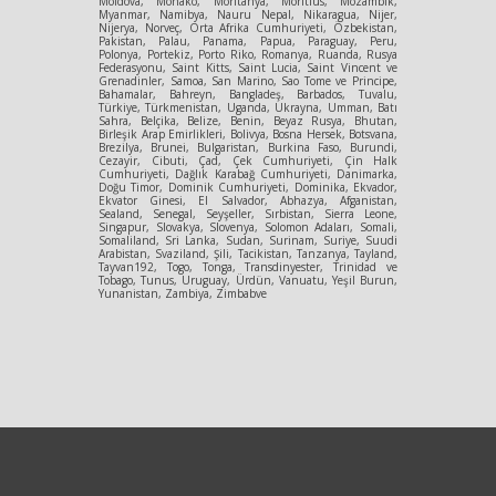
Moldova, Monako, Moritanya, Moritius, Mozambik,
Myanmar, Namibya, Nauru Nepal, Nikaragua, Nijer,
Nijerya, Norveç, Orta Afrika Cumhuriyeti, Özbekistan,
Pakistan, Palau, Panama, Papua, Paraguay, Peru,
Polonya, Portekiz, Porto Riko, Romanya, Ruanda, Rusya
Federasyonu, Saint Kitts, Saint Lucia, Saint Vincent ve
Grenadinler, Samoa, San Marino, Sao Tome ve Principe,
Bahamalar, Bahreyn, Bangladeş, Barbados, Tuvalu,
Türkiye, Türkmenistan, Uganda, Ukrayna, Umman, Batı
Sahra, Belçika, Belize, Benin, Beyaz Rusya, Bhutan,
Birleşik Arap Emirlikleri, Bolivya, Bosna Hersek, Botsvana,
Brezilya, Brunei, Bulgaristan, Burkina Faso, Burundi,
Cezayir, Cibuti, Çad, Çek Cumhuriyeti, Çin Halk
Cumhuriyeti, Dağlık Karabağ Cumhuriyeti, Danimarka,
Doğu Timor, Dominik Cumhuriyeti, Dominika, Ekvador,
Ekvator Ginesi, El Salvador, Abhazya, Afganistan,
Sealand, Senegal, Seyşeller, Sırbistan, Sierra Leone,
Singapur, Slovakya, Slovenya, Solomon Adaları, Somali,
Somaliland, Sri Lanka, Sudan, Surinam, Suriye, Suudi
Arabistan, Svaziland, Şili, Tacikistan, Tanzanya, Tayland,
Tayvan192, Togo, Tonga, Transdinyester, Trinidad ve
Tobago, Tunus, Uruguay, Ürdün, Vanuatu, Yeşil Burun,
Yunanistan, Zambiya, Zimbabve