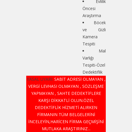
Evlilik
Öncesi
Araştırma
Böcek
ve Gizli
Kamera
Tespiti
Mal
Varlığı
Tespiti-Özel
Dedektiflik
YASAL UYARI:
SABİT ADRESİ OLMAYAN ,
VERGİ LEVHASI OLMAYAN , SÖZLEŞME
YAPMAYAN , SAHTE DEDEKTİFLERE
KARŞI DİKKATLİ OLUN.ÖZEL
DEDEKTİFLİK HİZMETİ ALIRKEN
FİRMANIN TÜM BELGELERİNİ
İNCELEYİN,HARİCEN FİRMA GEÇMİŞİNİ
MUTLAKA ARAŞTIRINIZ...