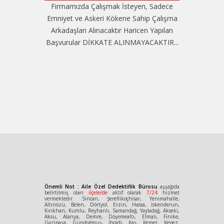
Firmamızda Çalışmak İsteyen, Sadece
Emniyet ve Askeri Kökene Sahip Çalışma
Arkadaşları Alınacaktır Haricen Yapılan
Başvurular DİKKATE ALINMAYACAKTIR...
Önemli Not : Aile Özel Dedektiflik Bürosu
aşşağıda
belirtilmiş olan
ilçelerde
aktif olarak
7/24
hizmet
vermektedir. Sincan, Şereflikoçhisar, Yenimahalle,
Altınözü, Belen, Dörtyol, Erzin, Hassa, İskenderun,
Kırıkhan, Kumlu, Reyhanlı, Samandağ, Yayladağ, Akseki,
Aksu, Alanya, Demre, Döşemealtı, Elmalı, Finike,
Gazipaşa, Gündoğmuş, İbradi, Kaş, Kemer, Kepez,