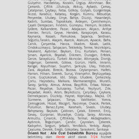
Gülşehir, Hacıbektaş, Kozaklı, Ürgüp, Altınhisar, Bor,
Çamardı, Çiftlik ,Ulukışla, Akkuş, Aybastı, Çamaş,
Çatalpınar, Çaybaşı, Fatsa, Gölköy, Gülyalı, Gürgentepe,
İkizce, Karadüz, Kabataş, Korgan, Kumru, Mesudiye,
Perşembe, Ulubey, Ünye, Bahçe, Düziçi, Hasanbeyli,
Kadirli, Sumbas, Toprakkale, Ardeşen, Çamlıhemşin,
Çayeli Derepazarı, Fındıklı, Güneysu, Hemşin, İkizdere,
İyidere, Kalkandere, Pazar, Adapazarı, Akyazı, Arifiye
Erenler, Ferizli, Geyve, Hendek, Karapürçek, Karasu,
Kaynarca, Kocaali, Pamukova, Sapanca, Serdivan,
Söğütlü,Taraklı, Alaçam, Asarcık, Atakum, Ayvacık, Bafra,
Canik, Çarşamba, Havza, İlkadım, Kavak, Ladik,
Ondokuzmayız, Salıpazarı, Tekkeköy, Terme, Vezirköprü,
Yakakent, Aydınlar, Baykan, Eru, Kurtalan, Pervari,
Şirvan, Ayancık, Boyabat, Dikmen, Durağan, Erfelek,
Gerze, Saraydüzü, Türkeli Akıncılar, Altınyayla, Divriği,
Doğanşar, Gemerek, Gölova, Gürün, Hafik, İmranlı,
Kangal, Koyulhisar, Suşehri, Şarkışla, Ulaş, Yıldızeli,
Zara, Akçakale, Birecik, Bozova, Ceylanpınarı, Halfeti,
Harran, Hilvan, Siverek, Suruç, Viranşehir, Beytüşşebap,
Cizre, Güçlükonak, İdil, Silopi, Uludere, Çerkezköy,
Çorlu, Hayrabolu, Malkara, Marmaraereğlisi, Muratlı,
Saray, Şarköy, Almus, Artova, Başçiftlik, Erbaa, Niksar,
Pazar, Reşadiye, Sulusaray, Turhal, Yeşilyurt, Zile,
Akçaabat, Araklı, Arsin, Beşikdüzü, Çarşıbaşı, Çaykara,
Dernekpazarı, Düzköy, Hayrat, Köprübaşı, Maçka, Of,
Sürmene, Şalpazarı, Tonya, Vakfıkebir, Yomra,
Çemişgezek, Hozat, Mazgirt, Nazımiye, Ovacık, Pertek,
Pülümür, Banaz,Eşme, Karahallı, Sivaslı, Ulubey,
Bahçesaray, Başkale, Çaldıran, Çatak, Edremit, Erciş,
Gevaş, Gürpınar, Muradiye, Özalp, Saray, Altınova,
Armutlu, Çınarcık, Çiftlikköy, Termal, Akdağmadeni,
Aydıncık, Boğazlıyan, Çandır, Çayıralan, Çekerek,
Kadışehri, Sorgun, Şefaatli, Yenifakılı, Yerköy, Alaplı,
Çaycuma, Devrek, Ereğli, Gökçebey, Saraykent, Sarıkaya
Önemli Not : Aile Özel Dedektiflik Bürosu
aşşağıda
belirtilmiş olan
illerde
aktif olarak
7/24
hizmet