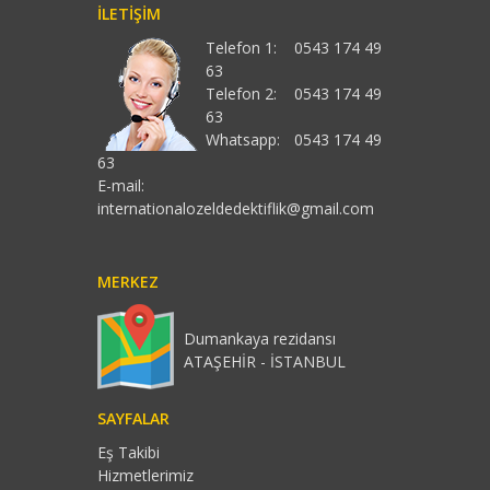
İLETIŞIM
Telefon 1:
0543 174 49
63
Telefon 2:
0543 174 49
63
Whatsapp:
0543 174 49
63
E-mail:
internationalozeldedektiflik@gmail.com
MERKEZ
Dumankaya rezidansı
ATAŞEHİR - İSTANBUL
SAYFALAR
Eş Takibi
Hizmetlerimiz