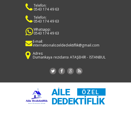
Telefon:
0543 174 49 63
Telefon:
0543 174 49 63
Whatsapp:
0543 174 49 63
E-mail:
internationalozeldedektiflik@gmail.com
Adres:
Dumankaya rezidansı ATAŞEHİR - İSTANBUL
AILE
ÖZEL
DEDEKTIFLIK