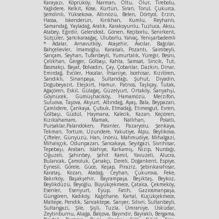
Karayazı, Köprüköy, Narman, Oltu, Olur, Tirebolu,
Yağlıdere, Kelkit, Köse, Kürtün, Siran, Torul, Çukurca,
Şemdinli, Yüksekova, Altınözü, Belen, Dörtyol, Erzin,
Hassa, İskenderun, Kırıkhan, Kumlu, Reyhanlı,
Samandağ, Yayladağ, Aralık, Karakoyunlu, Tuzluca, Aksu,
Atabey, Eğirdir, Gelendost, Gönen, Keçiborlu, Senirkent,
Sütçüler, Şarkikaraağaç, Uluborlu, Yalvaç, Yenişarbademli
* Adalar, Arnavutköy, Ataşehir, Avcılar, Bağcılar,
Bahçelievler, İmamoğlu, Karaisalı, Pozantı, Saimbeyli,
Sarıçam, Seyhan, Tufanbeyli, Yumurtalık, Yüreğir, Besni,
Çelikhan, Gerger, Gölbaşı, Kahta, Samsat, Sincik, Tut,
Basmakçı, Bayat, Bolvadin, Çay, Çobanlar, Dazkırı, Dinar,
Emirdağ, Evciler, Hocalar, İhsaniye, İscehisar, Kızılören,
Sandıklı, Sinanpaşa, Sultandağı, Şuhut, Diyadin,
Doğubeyazıt, Eleşkirt, Hamur, Patnos, Taşlıçay, Tutak,
Ağaçören, Eskil, Gülağaç, Güzelyurt, Ortaköy, Sarıyahşi,
Göynücek, Gümüşhacıköy, Hamamözü, Merzifon,
Suluova, Taşova, Akyurt, Altındağ, Ayaş, Bala, Beypazarı,
Çamlıdere, Çankaya, Çubuk, Elmadağ, Etimesgut, Evren,
Gölbaşı, Güdül, Haymana, Kalecik, Kazan, Keçiören,
Kızılcahamam, Mamak, Nallıhan, Polatlı,
Pursaklar,Palandöken, Pasinler, Pazaryolu, Şenkaya,
Tekman, Tortum, Uzundere, Yakutiye, Alpu, Beylikova,
Çifteler, Günyüzü, Han, İnönü, Mahmudiye, Mihalgazi,
Mihalıççık, Odunpazarı, Sarıcakaya, Seyitgazi, Sivrihisar,
Tepebaşı, Araban, İslahiye, Karkamış, Nizip, Nurdağı,
Oğuzeli, Şahinbey, Şehit Kamil, Yavuzeli, Alucra,
Bulancak, Çamoluk, Çanakçı, Dereli, Doğankent, Espiye,
Eynesil, Görele, Güce, Keşap, Piraziz, Şebinkarahisar,
Karataş, Kozan, Aladağ, Ceyhan, Çukurova, Feke,
Bakırköy, Başakşehir, Bayrampaşa, Beşiktaş, Beykoz,
Beylikdüzü, Beyoğlu, Büyükçekmece, Çatalca, Çekmeköy,
Esenler, Esenyurt, Eyüp, Fatih, Gaziosmanpaşa,
Güngören, Kadıköy, Kağıthane, Kartal, Küçükçekmece,
Maltepe, Pendik, Sancaktepe, Sarıyer, Silivri, Sultanbeyli,
Sultangazi, Şile, Şişli, Tuzla, Ümraniye, Üsküdar,
Zeytinburnu, Aliağa, Balçova, Bayındır, Bayraklı, Bergama,