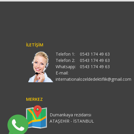
İLETIŞIM
Telefon 1:
0543 174 49 63
Telefon 2:
0543 174 49 63
Whatsapp:
0543 174 49 63
E-mail:
internationalozeldedektiflik@gmail.com
MERKEZ
Dumankaya rezidansı
ATAŞEHİR - İSTANBUL