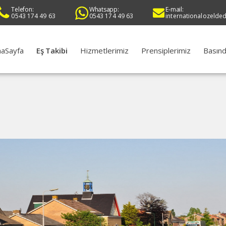
Telefon:
Whatsapp:
E-mail:
0543 174 49 63
0543 174 49 63
internationalozelde
aSayfa
Eş Takibi
Hizmetlerimiz
Prensiplerimiz
Basınd