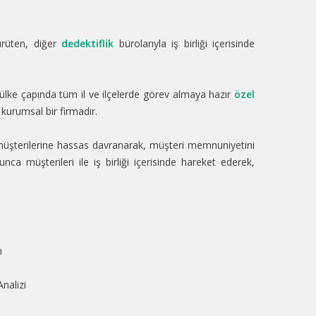
ürüten, diğer
dedektiflik
bürolarıyla iş birliği içerisinde
n ülke çapında tüm il ve ilçelerde görev almaya hazır
özel
kurumsal bir firmadır.
üşterilerine hassas davranarak, müşteri memnuniyetini
nca müşterileri ile iş birliği içerisinde hareket ederek,
ı
nalizi