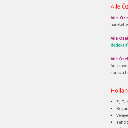
Aile Ö
Aile Öze
hareket 
Aile Öze
dedektif
Aile Öze
ön pland
sonucu hı
Hollan
Eş Tak
Boşanm
Velaye
Tehdit