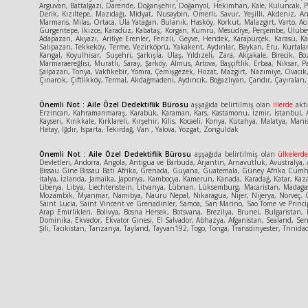
Arguvan, Battalgazi, Darende, Doğanşehir, Doğanyol, Hekimhan, Kale, Kuluncak, Pütü
Derik, Kızıltepe, Mazıdağı, Midyat, Nusaybin, Ömerli, Savur, Yeşilli, Akdeniz, An
Marmaris, Milas, Ortaca, Ula Yatağan, Bulanık, Hasköy, Korkut, Malazgirt, Varto, Acı
Gürgentepe, İkizce, Karadüz, Kabataş, Korgan, Kumru, Mesudiye, Perşembe, Ulubey,
Adapazarı, Akyazı, Arifiye Erenler, Ferizli, Geyve, Hendek, Karapürçek, Karasu, 
Salıpazarı, Tekkeköy, Terme, Vezirköprü, Yakakent, Aydınlar, Baykan, Eru, Kurtalan
Kangal, Koyulhisar, Suşehri, Şarkışla, Ulaş, Yıldızeli, Zara, Akçakale, Birecik,
Marmaraereğlisi, Muratlı, Saray, Şarköy, Almus, Artova, Başçiftlik, Erbaa, Niksar,
Şalpazarı, Tonya, Vakfıkebir, Yomra, Çemişgezek, Hozat, Mazgirt, Nazımiye, Ovacık,
Çınarcık, Çiftlikköy, Termal, Akdağmadeni, Aydıncık, Boğazlıyan, Çandır, Çayıralan, 
Önemli Not : Aile Özel Dedektiflik Bürosu
aşşağıda belirtilmiş olan
illerde
akti
Erzincan, Kahramanmaraş, Karabük, Karaman, Kars, Kastamonu, İzmir, İstanbul, An
Kayseri, Kırıkkale, Kırklareli, Kırşehir, Kilis, Kocaeli, Konya, Kütahya, Malatya
Hatay, Iğdır, Isparta, Tekirdağ, Van , Yalova, Yozgat, Zonguldak
Önemli Not : Aile Özel Dedektiflik Bürosu
aşşağıda belirtilmiş olan
ülkelerd
Devletleri, Andorra, Angola, Antigua ve Barbuda, Arjantin, Arnavutluk, Avustralya, A
Bissau Gine Bissau Batı Afrika, Grenada, Guyana, Guatemala, Güney Afrika Cumhuriy
İtalya, İzlanda, Jamaika, Japonya, Kamboçya, Kamerun, Kanada, Karadağ, Katar, Kaza
Liberya, Libya, Liechtenstein, Litvanya, Lübnan, Lüksemburg, Macaristan, Madaga
Mozambik, Myanmar, Namibya, Nauru Nepal, Nikaragua, Nijer, Nijerya, Norveç, Or
Saint Lucia, Saint Vincent ve Grenadinler, Samoa, San Marino, Sao Tome ve Princ
Arap Emirlikleri, Bolivya, Bosna Hersek, Botsvana, Brezilya, Brunei, Bulgaris
Dominika, Ekvador, Ekvator Ginesi, El Salvador, Abhazya, Afganistan, Sealand, Sene
Şili, Tacikistan, Tanzanya, Tayland, Tayvan192, Togo, Tonga, Transdinyester, Tri