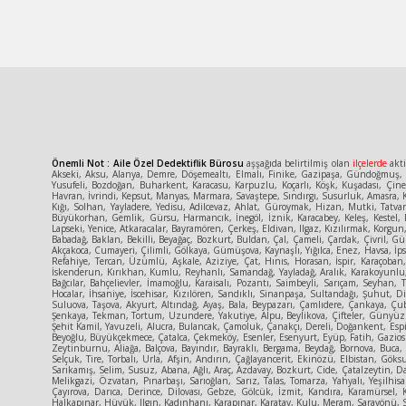
Önemli Not : Aile Özel Dedektiflik Bürosu
aşşağıda belirtilmiş olan
ilçelerde
akti
Akseki, Aksu, Alanya, Demre, Döşemealtı, Elmalı, Finike, Gazipaşa, Gündoğmuş, İ
Yusufeli, Bozdoğan, Buharkent, Karacasu, Karpuzlu, Koçarlı, Köşk, Kuşadası, Çin
Havran, İvrindi, Kepsut, Manyas, Marmara, Savaştepe, Sındırgı, Susurluk, Amasra, K
Kığı, Solhan, Yayladere, Yedisu, Adilcevaz, Ahlat, Güroymak, Hizan, Mutki, Tatva
Büyükorhan, Gemlik, Gürsu, Harmancık, İnegöl, İznik, Karacabey, Keleş, Kestel, 
Lapseki, Yenice, Atkaracalar, Bayramören, Çerkeş, Eldivan, Ilgaz, Kızılırmak, Korg
Babadağ, Baklan, Bekilli, Beyağaç, Bozkurt, Buldan, Çal, Çameli, Çardak, Çivril, Gün
Akçakoca, Cumayeri, Çilimli, Gölkaya, Gümüşova, Kaynaşlı, Yığılca, Enez, Havsa, İpsa
Refahiye, Tercan, Üzümlü, Aşkale, Aziziye, Çat, Hınıs, Horasan, İspir, Karaçoban
İskenderun, Kırıkhan, Kumlu, Reyhanlı, Samandağ, Yayladağ, Aralık, Karakoyunlu, T
Bağcılar, Bahçelievler, İmamoğlu, Karaisalı, Pozantı, Saimbeyli, Sarıçam, Seyhan, 
Hocalar, İhsaniye, İscehisar, Kızılören, Sandıklı, Sinanpaşa, Sultandağı, Şuhut
Suluova, Taşova, Akyurt, Altındağ, Ayaş, Bala, Beypazarı, Çamlıdere, Çankaya, Ç
Şenkaya, Tekman, Tortum, Uzundere, Yakutiye, Alpu, Beylikova, Çifteler, Günyüzü,
Şehit Kamil, Yavuzeli, Alucra, Bulancak, Çamoluk, Çanakçı, Dereli, Doğankent, Espi
Beyoğlu, Büyükçekmece, Çatalca, Çekmeköy, Esenler, Esenyurt, Eyüp, Fatih, Gaziosm
Zeytinburnu, Aliağa, Balçova, Bayındır, Bayraklı, Bergama, Beydağ, Bornova, Buca
Selçuk, Tire, Torbalı, Urla, Afşin, Andırın, Çağlayancerit, Ekinözü, Elbistan, Gök
Sarıkamış, Selim, Susuz, Abana, Ağlı, Araç, Azdavay, Bozkurt, Cide, Çatalzeytin, D
Melikgazi, Özvatan, Pınarbaşı, Sarıoğlan, Sarız, Talas, Tomarza, Yahyalı, Yeşilhisa
Çayırova, Darıca, Derince, Dilovası, Gebze, Gölcük, İzmit, Kandıra, Karamürsel, 
Halkapınar, Hüyük, Ilgın, Kadınhanı, Karapınar, Karatay, Kulu, Meram, Sarayönü, S