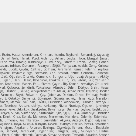
ol, Erzin, Hassa, İskenderun, Kırıkhan, Kumlu, Reyhanlı, Samandağ, Yayladağ,
 Damal, Göle, Hanak, Posof, Ardanuç, Arhavi, Borçka, Hopa, Murgul, Şavşat,
ya, Bandırma, Bigadiç, Burhaniye, Dursunbey, Edremit, Erdek, Gömeç, Gönen,
zarı, İnhisar, Osmaneli, Pazaryeri, Söğüt, Yenipazar, Adaklı, Genç, Karlıova,
la, Bucak, Çavdır, Çeltikçi, Gölhisar, Karamanlı, Kemer, Tefenni, Yeşilova,
yvacık, Bayramiç, Biga, Bozcaada, Çan, Eceabat, Ezine, Gelibolu, Gökçeada,
, Mecitözü, Oğuzlar, Ortaköy, Osmancık, Sungurlu, Uğurludağ, Acıpayam, Akköy,
, Ergani, Hani, Hazro, Kayapınar, Kocaköy, Kulp, Lice, Silvan, Sur, Yenişehir,
, Kovancılar, Maden, Palu, Sivrice, Çayırlı, İliç, Kemah, Kemaliye, Otlukbeli,
orul, Çukurca, Şemdinli, Yüksekova, Altınözü, Belen, Dörtyol, Erzin, Hassa,
ç, Uluborlu, Yalvaç, Yenişarbademli * Adalar, Arnavutköy, Ataşehir, Avcılar,
 Basmakçı, Bayat, Bolvadin, Çay, Çobanlar, Dazkırı, Dinar, Emirdağ, Evciler,
Güzelyurt, Ortaköy, Sarıyahşi, Göynücek, Gümüşhacıköy, Hamamözü, Merzifon,
amam, Mamak, Nallıhan, Polatlı, Pursaklar,Palandöken, Pasinler, Pazaryolu,
r, Tepebaşı, Araban, İslahiye, Karkamış, Nizip, Nurdağı, Oğuzeli, Şahinbey,
urova, Feke, Bakırköy, Başakşehir, Bayrampaşa, Beşiktaş, Beykoz, Beylikdüzü,
er, Silivri, Sultanbeyli, Sultangazi, Şile, Şişli, Tuzla, Ümraniye, Üsküdar,
şa, Kınık, Kiraz, Konak, Menderes, Menemen, Narlıdere, Ödemiş, Seferihisar,
yla, Ermenek, Kazımkarabekir, Sarıveliler, Akyaka, Arpaçay, Digor, Kağızman,
şköprü, Tosya, Akkışla, Bünyan, Develi, Felahiye, Hacılar, İncesu, Kocasinan,
rt, Yahşiyan, Akçakent, Akpınar, Boztepe, Çiçekdağı, Kaman, Mucur, Başiskele,
Çumra, Derbent, Derebucak, Doğanhisar, Emirgazi, Ereğli, Güneysınır, Hadim,
Emet, Gediz, Hisarcık, Pazarlar, Simav, Şaphane, Tavşanlı, Akçadağ, Arapgir,