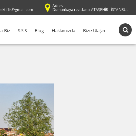
Adres:
dektiflik@gmail.com
Dumankaya rezidansı ATAŞEHİR - İSTANBUL
a Biz
S.S.S
Blog
Hakkımızda
Bize Ulaşın