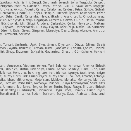
rübaşı, Kula, Salihli, Sarıgöl, Saruhanlı, Selendi, Soma, Turgutlu, Dargeçit,
 Yenişehir, Bodrum, Dalaman, Datça, Fethiye, Güllük, Kavaklıdere, Köyçeğiz,
,Ulukışla, Akkuş, Aybastı, Çamaş, Çatalpınar, Çaybaşı, Fatsa, Gölköy, Gülyalı,
erepazarı, Fındıklı, Güneysu, Hemşin, İkizdere, İyidere, Kalkandere, Pazar,
yvacık, Bafra, Canik, Çarşamba, Havza, İlkadım, Kavak, Ladik, Ondokuzmayız,
ılar, Altınyayla, Divriği, Doğanşar, Gemerek, Gölova, Gürün, Hafik, İmranlı,
e, Güçlükonak, İdil, Silopi, Uludere, Çerkezköy, Çorlu, Hayrabolu, Malkara,
ıbaşı, Çaykara, Dernekpazarı, Düzköy, Hayrat, Köprübaşı, Maçka, Of, Sürmene,
, Edremit, Erciş, Gevaş, Gürpınar, Muradiye, Özalp, Saray, Altınova, Armutlu,
ey, Saraykent, Sarıkaya
, Tunceli, Şanlıurfa, Uşak, Sivas, Şırnak, Diyarbakır, Düzce, Edirne, Elazığ,
vin , Aydın, Balıkesir, Batman, Bursa, Çanakkale, Çankırı, Çorum, Denizli,
, Siirt, Sinop, Erzurum, Eskişehir, Gaziantep, Giresun, Gümüşhane, Hakkari,
an, Venezuela, Vietnam, Yemen, Yeni Zelanda, Almanya, Amerika Birleşik
eri, Filipinler, Filistin, Finlandiya, Fransa, Gabon, Gambiya, Gana, Gine, Gine
, Honduras, Irak, İngiltere, İran, İrlanda, İspanya, İsrail, İsveç, İsviçre,
eyt, Kuzey Kıbrıs Türk Cumhuriyeti, Kuzey Kore, Küba, Laos, Lesotho, Letonya,
sika, Mısır, Mikronezya, Moğolistan, Moldova, Monako, Moritanya, Moritius,
a, Portekiz, Porto Riko, Romanya, Ruanda, Rusya Federasyonu, Saint Kitts,
, Umman, Batı Sahra, Belçika, Belize, Benin, Beyaz Rusya, Bhutan, Birleşik
 Dağlık Karabağ Cumhuriyeti, Danimarka, Doğu Timor, Dominik Cumhuriyeti,
, Somaliland, Sri Lanka, Sudan, Surinam, Suriye, Suudi Arabistan, Svaziland,