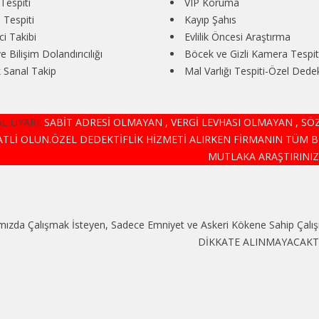
Tespiti
VIP Koruma
 Tespiti
Kayıp Şahıs
i Takibi
Evlilik Öncesi Araştırma
ve Bilişim Dolandırıcılığı
Böcek ve Gizli Kamera Tespit
 Sanal Takip
Mal Varlığı Tespiti-Özel Dedekt
L UYARI:
SABİT ADRESİ OLMAYAN , VERGİ LEVHASI OLMAYAN , S
ATLİ OLUN.ÖZEL DEDEKTİFLİK HİZMETİ ALIRKEN FİRMANIN TÜM B
MUTLAKA ARAŞTIRINIZ.
ızda Çalışmak İsteyen, Sadece Emniyet ve Askeri Kökene Sahip Çalışm
DİKKATE ALINMAYACAKTIR