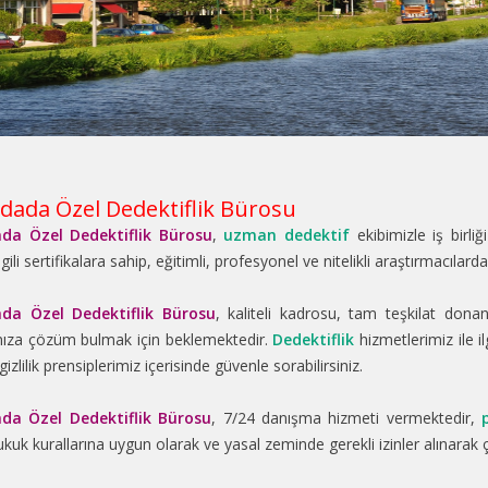
dada Özel Dedektiflik Bürosu
da Özel Dedektiflik Bürosu
,
uzman dedektif
ekibimizle iş birliğ
lgili sertifikalara sahip, eğitimli, profesyonel ve nitelikli araştırmacılar
da Özel Dedektiflik Bürosu
, kaliteli kadrosu, tam teşkilat don
nıza çözüm bulmak için beklemektedir.
Dedektiflik
hizmetlerimiz ile il
izlilik prensiplerimiz içerisinde güvenle sorabilirsiniz.
da Özel Dedektiflik Bürosu
, 7/24 danışma hizmeti vermektedir,
ukuk kurallarına uygun olarak ve yasal zeminde gerekli izinler alınarak 