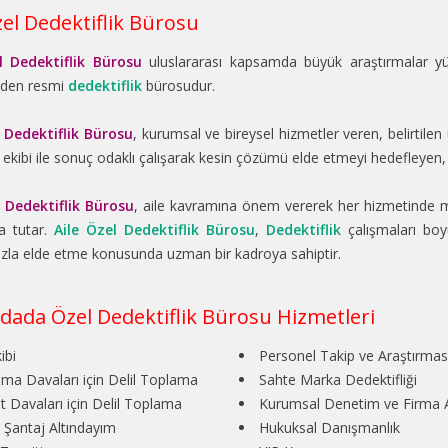
zel Dedektiflik Bürosu
l Dedektiflik Bürosu
uluslararası kapsamda büyük araştırmalar y
eden resmi
dedektiflik
bürosudur.
l Dedektiflik Bürosu
, kurumsal ve bireysel hizmetler veren, belirtile
ekibi ile sonuç odaklı çalışarak kesin çözümü elde etmeyi hedefleyen, 
l Dedektiflik Bürosu
, aile kavramına önem vererek her hizmetinde m
a tutar.
Aile Özel Dedektiflik Bürosu
,
Dedektiflik
çalışmaları boyu
zla elde etme konusunda uzman bir kadroya sahiptir.
dada Özel Dedektiflik Bürosu Hizmetleri
ibi
Personel Takip ve Araştırmas
a Davaları için Delil Toplama
Sahte Marka Dedektifliği
t Davaları için Delil Toplama
Kurumsal Denetim ve Firma A
 Şantaj Altındayım
Hukuksal Danışmanlık