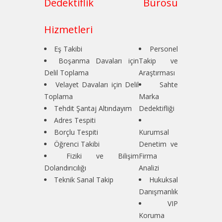
Dedektiflik Bürosu
Hizmetleri
Eş Takibi
Personel
Boşanma Davaları için
Takip ve
Delil Toplama
Araştırması
Velayet Davaları için Delil
Sahte
Toplama
Marka
Tehdit Şantaj Altındayım
Dedektifliği
Adres Tespiti
Borçlu Tespiti
Kurumsal
Öğrenci Takibi
Denetim ve
Fiziki ve Bilişim
Firma
Dolandırıcılığı
Analizi
Teknik Sanal Takip
Hukuksal
Danışmanlık
VIP
Koruma