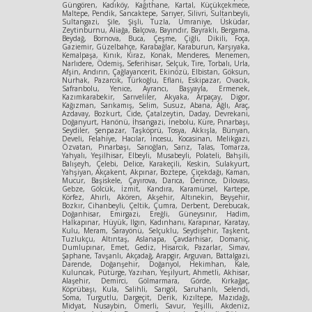
Güngören, Kadıköy, Kağıthane, Kartal, Küçükçekmece,
Maltepe, Pendik, Sancaktepe, Sarıyer, Silivri, Sultanbeyli,
Sultangazi, Şile, Şişli, Tuzla, Ümraniye, Üsküdar,
Zeytinburnu, Aliağa, Balçova, Bayındır, Bayraklı, Bergama,
Beydağ, Bornova, Buca, Çeşme, Çiğli, Dikili, Foça,
Gaziemir, Güzelbahçe, Karabağlar, Karaburun, Karşıyaka,
Kemalpaşa, Kınık, Kiraz, Konak, Menderes, Menemen,
Narlıdere, Ödemiş, Seferihisar, Selçuk, Tire, Torbalı, Urla,
Afşin, Andırın, Çağlayancerit, Ekinözü, Elbistan, Göksun,
Nurhak, Pazarcık, Türkoğlu, Eflani, Eskipazar, Ovacık,
Safranbolu, Yenice, Ayrancı, Başyayla, Ermenek,
Kazımkarabekir, Sarıveliler, Akyaka, Arpaçay, Digor,
Kağızman, Sarıkamış, Selim, Susuz, Abana, Ağlı, Araç,
Azdavay, Bozkurt, Cide, Çatalzeytin, Daday, Devrekani,
Doğanyurt, Hanönü, İhsangazi, İnebolu, Küre, Pınarbaşı,
Seydiler, Şenpazar, Taşköprü, Tosya, Akkışla, Bünyan,
Develi, Felahiye, Hacılar, İncesu, Kocasinan, Melikgazi,
Özvatan, Pınarbaşı, Sarıoğlan, Sarız, Talas, Tomarza,
Yahyalı, Yeşilhisar, Elbeyli, Musabeyli, Polateli, Bahşili,
Balışeyh, Çelebi, Delice, Karakeçili, Keskin, Sulakyurt,
Yahşiyan, Akçakent, Akpınar, Boztepe, Çiçekdağı, Kaman,
Mucur, Başiskele, Çayırova, Darıca, Derince, Dilovası,
Gebze, Gölcük, İzmit, Kandıra, Karamürsel, Kartepe,
Körfez, Ahırlı, Akören, Akşehir, Altınekin, Beyşehir,
Bozkır, Cihanbeyli, Çeltik, Çumra, Derbent, Derebucak,
Doğanhisar, Emirgazi, Ereğli, Güneysınır, Hadim,
Halkapınar, Hüyük, Ilgın, Kadınhanı, Karapınar, Karatay,
Kulu, Meram, Sarayönü, Selçuklu, Seydişehir, Taşkent,
Tuzlukçu, Altıntaş, Aslanapa, Çavdarhisar, Domaniç,
Dumlupınar, Emet, Gediz, Hisarcık, Pazarlar, Simav,
Şaphane, Tavşanlı, Akçadağ, Arapgir, Arguvan, Battalgazi,
Darende, Doğanşehir, Doğanyol, Hekimhan, Kale,
Kuluncak, Pütürge, Yazıhan, Yeşilyurt, Ahmetli, Akhisar,
Alaşehir, Demirci, Gölmarmara, Görde, Kırkağaç,
Köprübaşı, Kula, Salihli, Sarıgöl, Saruhanlı, Selendi,
Soma, Turgutlu, Dargeçit, Derik, Kızıltepe, Mazıdağı,
Midyat, Nusaybin, Ömerli, Savur, Yeşilli, Akdeniz,