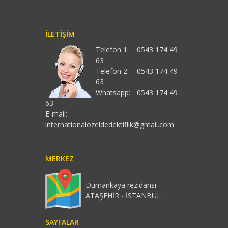
İLETIŞIM
Telefon 1:
0543 174 49
63
Telefon 2:
0543 174 49
63
Whatsapp:
0543 174 49
63
E-mail:
internationalozeldedektiflik@gmail.com
MERKEZ
Dumankaya rezidansı
ATAŞEHİR - İSTANBUL
SAYFALAR