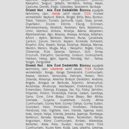
Kadışehri, Sorgun, Şefaatli, Yenifakılı, Yerköy, Alaplı,
Çaycuma, Devrek, Ereğli, Gökçebey, Saraykent, Sarıkaya
Önemli Not : Aile Özel Dedektiflik Bürosu
aşşağıda
belirtilmiş olan
illerde
aktif olarak
7/24
hizmet
vermektedir. Bayburt, Bilecik, Bingöl, Bitlis, Bolu, Burdur,
Tokat, Trabzon, Tunceli, Şanlıurfa, Uşak, Sivas, Şırnak,
Diyarbakır, Düzce, Edirne, Elazığ, Erzincan,
Kahramanmaraş, Karabük, Karaman, Kars, Kastamonu,
İzmir, İstanbul, Ankara, Antalya, Adana, Adıyaman,
Afyonkarahisar, Ağrı, Aksaray, Amasya, Antalya, Ardahan,
Artvin , Aydın, Balıkesir, Batman, Bursa, Çanakkale,
Çankırı, Çorum, Denizli, Kayseri, Kırıkkale, Kırklareli,
Kırşehir, Kilis, Kocaeli, Konya, Kütahya, Malatya, Manisa,
Mardin, Mersin, Muğla, Muş , Nevşehir, Niğde, Ordu,
Osmaniye, Rize, Sakarya, Samsun, Siirt, Sinop,
Erzurum, Eskişehir, Gaziantep, Giresun, Gümüşhane,
Hakkari, Hatay, Iğdır, Isparta, Tekirdağ, Van , Yalova,
Yozgat, Zonguldak
Önemli Not : Aile Özel Dedektiflik Bürosu
aşşağıda
belirtilmiş olan
ülkelerde
aktif olarak
7/24
hizmet
vermektedir. Kongo, Kongo Demokratik Cumhuriyeti,
Kosova, Vatikan, Venezuela, Vietnam, Yemen, Yeni
Zelanda, Almanya, Amerika Birleşik Devletleri, Andorra,
Angola, Antigua ve Barbuda, Arjantin, Arnavutluk,
Avustralya, Avusturya, Azerbaycan, Endonezya, Eritre,
Ermenistan, Estonya, Etiyopya, Fas, Fiji, Fildişi Sahilleri,
Filipinler, Filistin, Finlandiya, Fransa, Gabon, Gambiya,
Gana, Gine, Gine Bissau Gine Bissau Batı Afrika,
Grenada, Guyana, Guatemala, Güney Afrika
Cumhuriyeti, Güney Kore, Güney Osetya, Güney Sudan,
Gürcistan, Haiti, Hırvatistan, Hindistan, Hollanda,
Honduras, Irak, İngiltere, İran, İrlanda, İspanya, İsrail,
İsveç, İsviçre, İtalya, İzlanda, Jamaika, Japonya, Kamboçya,
Kamerun, Kanada, Karadağ, Katar, Kazakistan, Kenya,
Kırgızistan, Kıbrıs Cumhuriyeti, Kiribati, Kolombiya,
Komorlar, Kosta Rika, Kuveyt, Kuzey Kıbrıs Türk
Cumhuriyeti, Kuzey Kore, Küba, Laos, Lesotho, Letonya,