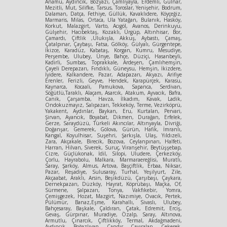
Anamu, Aydıncık, Bozyazı, Çamlıyayla, Erdemli, Gülnar,
Mezitli, Mut, Silifke, Tarsus, Toroslar, Yenişehir, Bodrum,
Dalaman, Datça, Fethiye, Güllük, Kavaklıdere, Köyçeğiz,
Marmaris, Milas, Ortaca, Ula Yatağan, Bulanık, Hasköy,
Korkut, Malazgirt, Varto, Acıgöl, Avanos, Derinkuyu,
Gülşehir, Hacıbektaş, Kozaklı, Ürgüp, Altınhisar, Bor,
Çamardı, Çiftlik ,Ulukışla, Akkuş, Aybastı, Çamaş,
Çatalpınar, Çaybaşı, Fatsa, Gölköy, Gülyalı, Gürgentepe,
İkizce, Karadüz, Kabataş, Korgan, Kumru, Mesudiye,
Perşembe, Ulubey, Ünye, Bahçe, Düziçi, Hasanbeyli,
Kadirli, Sumbas, Toprakkale, Ardeşen, Çamlıhemşin,
Çayeli Derepazarı, Fındıklı, Güneysu, Hemşin, İkizdere,
İyidere, Kalkandere, Pazar, Adapazarı, Akyazı, Arifiye
Erenler, Ferizli, Geyve, Hendek, Karapürçek, Karasu,
Kaynarca, Kocaali, Pamukova, Sapanca, Serdivan,
Söğütlü,Taraklı, Alaçam, Asarcık, Atakum, Ayvacık, Bafra,
Canik, Çarşamba, Havza, İlkadım, Kavak, Ladik,
Ondokuzmayız, Salıpazarı, Tekkeköy, Terme, Vezirköprü,
Yakakent, Aydınlar, Baykan, Eru, Kurtalan, Pervari,
Şirvan, Ayancık, Boyabat, Dikmen, Durağan, Erfelek,
Gerze, Saraydüzü, Türkeli Akıncılar, Altınyayla, Divriği,
Doğanşar, Gemerek, Gölova, Gürün, Hafik, İmranlı,
Kangal, Koyulhisar, Suşehri, Şarkışla, Ulaş, Yıldızeli,
Zara, Akçakale, Birecik, Bozova, Ceylanpınarı, Halfeti,
Harran, Hilvan, Siverek, Suruç, Viranşehir, Beytüşşebap,
Cizre, Güçlükonak, İdil, Silopi, Uludere, Çerkezköy,
Çorlu, Hayrabolu, Malkara, Marmaraereğlisi, Muratlı,
Saray, Şarköy, Almus, Artova, Başçiftlik, Erbaa, Niksar,
Pazar, Reşadiye, Sulusaray, Turhal, Yeşilyurt, Zile,
Akçaabat, Araklı, Arsin, Beşikdüzü, Çarşıbaşı, Çaykara,
Dernekpazarı, Düzköy, Hayrat, Köprübaşı, Maçka, Of,
Sürmene, Şalpazarı, Tonya, Vakfıkebir, Yomra,
Çemişgezek, Hozat, Mazgirt, Nazımiye, Ovacık, Pertek,
Pülümür, Banaz,Eşme, Karahallı, Sivaslı, Ulubey,
Bahçesaray, Başkale, Çaldıran, Çatak, Edremit, Erciş,
Gevaş, Gürpınar, Muradiye, Özalp, Saray, Altınova,
Armutlu, Çınarcık, Çiftlikköy, Termal, Akdağmadeni,
Aydıncık, Boğazlıyan, Çandır, Çayıralan, Çekerek,