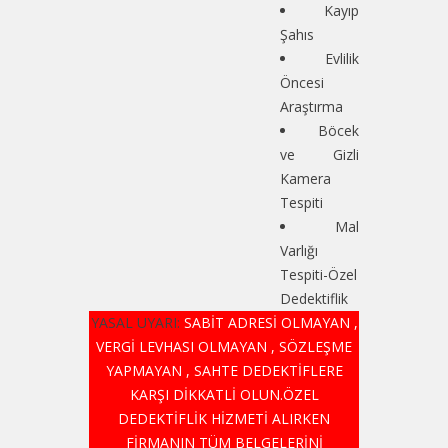
Kayıp
Şahıs
Evlilik
Öncesi
Araştırma
Böcek
ve Gizli
Kamera
Tespiti
Mal
Varlığı
Tespiti-Özel
Dedektiflik
YASAL UYARI:
SABİT ADRESİ OLMAYAN ,
VERGİ LEVHASI OLMAYAN , SÖZLEŞME
YAPMAYAN , SAHTE DEDEKTİFLERE
KARŞI DİKKATLİ OLUN.ÖZEL
DEDEKTİFLİK HİZMETİ ALIRKEN
FİRMANIN TÜM BELGELERİNİ