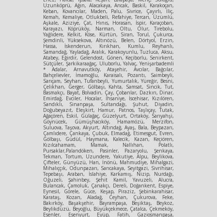
Uzunköprü, Ağın, Alacakaya, Arıcak, Baskil, Karakoçan,
Keban, Kovancılar, Maden, Palu, Sivrice, Çayırlı, İliç,
Kemah, Kemaliye, Otlukbeli, Refahiye, Tercan, Üzümlü,
Aşkale, Aziziye, Çat, Hınıs, Horasan, İspir, Karaçoban,
Karayazı, Köprüköy, Narman, Oltu, Olur, Tirebolu,
Yağlıdere, Kelkit, Köse, Kürtün, Siran, Torul, Çukurca,
Şemdinli, Yüksekova, Altınözü, Belen, Dörtyol, Erzin,
Hassa, İskenderun, Kırıkhan, Kumlu, Reyhanlı,
Samandağ, Yayladağ, Aralık, Karakoyunlu, Tuzluca, Aksu,
Atabey, Eğirdir, Gelendost, Gönen, Keçiborlu, Senirkent,
Sütçüler, Şarkikaraağaç, Uluborlu, Yalvaç, Yenişarbademli
* Adalar, Arnavutköy, Ataşehir, Avcılar, Bağcılar,
Bahçelievler, İmamoğlu, Karaisalı, Pozantı, Saimbeyli,
Sarıçam, Seyhan, Tufanbeyli, Yumurtalık, Yüreğir, Besni,
Çelikhan, Gerger, Gölbaşı, Kahta, Samsat, Sincik, Tut,
Basmakçı, Bayat, Bolvadin, Çay, Çobanlar, Dazkırı, Dinar,
Emirdağ, Evciler, Hocalar, İhsaniye, İscehisar, Kızılören,
Sandıklı, Sinanpaşa, Sultandağı, Şuhut, Diyadin,
Doğubeyazıt, Eleşkirt, Hamur, Patnos, Taşlıçay, Tutak,
Ağaçören, Eskil, Gülağaç, Güzelyurt, Ortaköy, Sarıyahşi,
Göynücek, Gümüşhacıköy, Hamamözü, Merzifon,
Suluova, Taşova, Akyurt, Altındağ, Ayaş, Bala, Beypazarı,
Çamlıdere, Çankaya, Çubuk, Elmadağ, Etimesgut, Evren,
Gölbaşı, Güdül, Haymana, Kalecik, Kazan, Keçiören,
Kızılcahamam, Mamak, Nallıhan, Polatlı,
Pursaklar,Palandöken, Pasinler, Pazaryolu, Şenkaya,
Tekman, Tortum, Uzundere, Yakutiye, Alpu, Beylikova,
Çifteler, Günyüzü, Han, İnönü, Mahmudiye, Mihalgazi,
Mihalıççık, Odunpazarı, Sarıcakaya, Seyitgazi, Sivrihisar,
Tepebaşı, Araban, İslahiye, Karkamış, Nizip, Nurdağı,
Oğuzeli, Şahinbey, Şehit Kamil, Yavuzeli, Alucra,
Bulancak, Çamoluk, Çanakçı, Dereli, Doğankent, Espiye,
Eynesil, Görele, Güce, Keşap, Piraziz, Şebinkarahisar,
Karataş, Kozan, Aladağ, Ceyhan, Çukurova, Feke,
Bakırköy, Başakşehir, Bayrampaşa, Beşiktaş, Beykoz,
Beylikdüzü, Beyoğlu, Büyükçekmece, Çatalca, Çekmeköy,
Esenler, Esenyurt, Eyüp, Fatih, Gaziosmanpaşa,