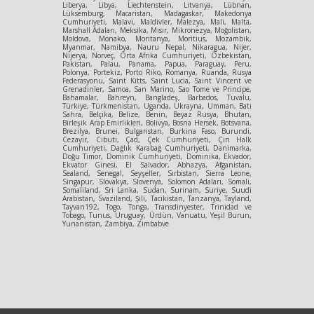
Liberya, Libya, Liechtenstein, Litvanya, Lübnan,
Lüksemburg, Macaristan, Madagaskar, Makedonya
Cumhuriyeti, Malavi, Maldivler, Malezya, Mali, Malta,
Marshall Adaları, Meksika, Mısır, Mikronezya, Moğolistan,
Moldova, Monako, Moritanya, Moritius, Mozambik,
Myanmar, Namibya, Nauru Nepal, Nikaragua, Nijer,
Nijerya, Norveç, Orta Afrika Cumhuriyeti, Özbekistan,
Pakistan, Palau, Panama, Papua, Paraguay, Peru,
Polonya, Portekiz, Porto Riko, Romanya, Ruanda, Rusya
Federasyonu, Saint Kitts, Saint Lucia, Saint Vincent ve
Grenadinler, Samoa, San Marino, Sao Tome ve Principe,
Bahamalar, Bahreyn, Bangladeş, Barbados, Tuvalu,
Türkiye, Türkmenistan, Uganda, Ukrayna, Umman, Batı
Sahra, Belçika, Belize, Benin, Beyaz Rusya, Bhutan,
Birleşik Arap Emirlikleri, Bolivya, Bosna Hersek, Botsvana,
Brezilya, Brunei, Bulgaristan, Burkina Faso, Burundi,
Cezayir, Cibuti, Çad, Çek Cumhuriyeti, Çin Halk
Cumhuriyeti, Dağlık Karabağ Cumhuriyeti, Danimarka,
Doğu Timor, Dominik Cumhuriyeti, Dominika, Ekvador,
Ekvator Ginesi, El Salvador, Abhazya, Afganistan,
Sealand, Senegal, Seyşeller, Sırbistan, Sierra Leone,
Singapur, Slovakya, Slovenya, Solomon Adaları, Somali,
Somaliland, Sri Lanka, Sudan, Surinam, Suriye, Suudi
Arabistan, Svaziland, Şili, Tacikistan, Tanzanya, Tayland,
Tayvan192, Togo, Tonga, Transdinyester, Trinidad ve
Tobago, Tunus, Uruguay, Ürdün, Vanuatu, Yeşil Burun,
Yunanistan, Zambiya, Zimbabve