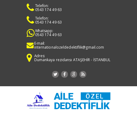
Telefon:
0543 174 49 63
Telefon:
0543 174 49 63
Whatsapp:
0543 174 49 63
E-mail:
internationalozeldedektiflik@gmail.com
Adres:
Dumankaya rezidansı ATAŞEHİR - İSTANBUL
AILE
ÖZEL
DEDEKTIFLIK