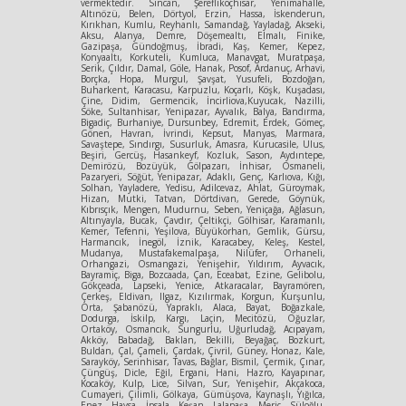
vermektedir. Sincan, Şereflikoçhisar, Yenimahalle,
Altınözü, Belen, Dörtyol, Erzin, Hassa, İskenderun,
Kırıkhan, Kumlu, Reyhanlı, Samandağ, Yayladağ, Akseki,
Aksu, Alanya, Demre, Döşemealtı, Elmalı, Finike,
Gazipaşa, Gündoğmuş, İbradi, Kaş, Kemer, Kepez,
Konyaaltı, Korkuteli, Kumluca, Manavgat, Muratpaşa,
Serik, Çıldır, Damal, Göle, Hanak, Posof, Ardanuç, Arhavi,
Borçka, Hopa, Murgul, Şavşat, Yusufeli, Bozdoğan,
Buharkent, Karacasu, Karpuzlu, Koçarlı, Köşk, Kuşadası,
Çine, Didim, Germencik, İncirliova,Kuyucak, Nazilli,
Söke, Sultanhisar, Yenipazar, Ayvalık, Balya, Bandırma,
Bigadiç, Burhaniye, Dursunbey, Edremit, Erdek, Gömeç,
Gönen, Havran, İvrindi, Kepsut, Manyas, Marmara,
Savaştepe, Sındırgı, Susurluk, Amasra, Kurucasile, Ulus,
Beşiri, Gercüş, Hasankeyf, Kozluk, Sason, Aydıntepe,
Demirözü, Bozüyük, Gölpazarı, İnhisar, Osmaneli,
Pazaryeri, Söğüt, Yenipazar, Adaklı, Genç, Karlıova, Kığı,
Solhan, Yayladere, Yedisu, Adilcevaz, Ahlat, Güroymak,
Hizan, Mutki, Tatvan, Dörtdivan, Gerede, Göynük,
Kıbrısçık, Mengen, Mudurnu, Seben, Yeniçağa, Ağlasun,
Altınyayla, Bucak, Çavdır, Çeltikçi, Gölhisar, Karamanlı,
Kemer, Tefenni, Yeşilova, Büyükorhan, Gemlik, Gürsu,
Harmancık, İnegöl, İznik, Karacabey, Keleş, Kestel,
Mudanya, Mustafakemalpaşa, Nilüfer, Orhaneli,
Orhangazi, Osmangazi, Yenişehir, Yıldırım, Ayvacık,
Bayramiç, Biga, Bozcaada, Çan, Eceabat, Ezine, Gelibolu,
Gökçeada, Lapseki, Yenice, Atkaracalar, Bayramören,
Çerkeş, Eldivan, Ilgaz, Kızılırmak, Korgun, Kurşunlu,
Orta, Şabanözü, Yapraklı, Alaca, Bayat, Boğazkale,
Dodurga, İskilp, Kargı, Laçin, Mecitözü, Oğuzlar,
Ortaköy, Osmancık, Sungurlu, Uğurludağ, Acıpayam,
Akköy, Babadağ, Baklan, Bekilli, Beyağaç, Bozkurt,
Buldan, Çal, Çameli, Çardak, Çivril, Güney, Honaz, Kale,
Sarayköy, Serinhisar, Tavas, Bağlar, Bismil, Çermik, Çınar,
Çüngüş, Dicle, Eğil, Ergani, Hani, Hazro, Kayapınar,
Kocaköy, Kulp, Lice, Silvan, Sur, Yenişehir, Akçakoca,
Cumayeri, Çilimli, Gölkaya, Gümüşova, Kaynaşlı, Yığılca,
Enez, Havsa, İpsala, Keşan, Lalapaşa, Meriç, Süloğlu,