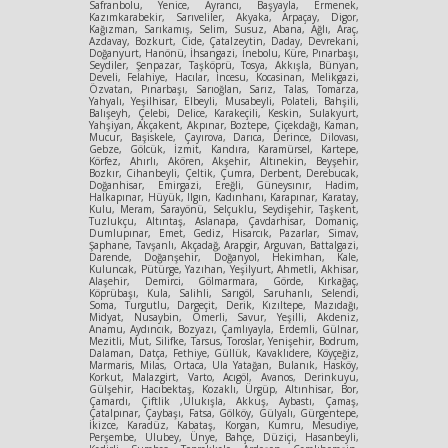
Safranbolu, Yenice, Ayrancı, Başyayla, Ermenek,
Kazımkarabekir, Sarıveliler, Akyaka, Arpaçay, Digor,
Kağızman, Sarıkamış, Selim, Susuz, Abana, Ağlı, Araç,
Azdavay, Bozkurt, Cide, Çatalzeytin, Daday, Devrekani,
Doğanyurt, Hanönü, İhsangazi, İnebolu, Küre, Pınarbaşı,
Seydiler, Şenpazar, Taşköprü, Tosya, Akkışla, Bünyan,
Develi, Felahiye, Hacılar, İncesu, Kocasinan, Melikgazi,
Özvatan, Pınarbaşı, Sarıoğlan, Sarız, Talas, Tomarza,
Yahyalı, Yeşilhisar, Elbeyli, Musabeyli, Polateli, Bahşili,
Balışeyh, Çelebi, Delice, Karakeçili, Keskin, Sulakyurt,
Yahşiyan, Akçakent, Akpınar, Boztepe, Çiçekdağı, Kaman,
Mucur, Başiskele, Çayırova, Darıca, Derince, Dilovası,
Gebze, Gölcük, İzmit, Kandıra, Karamürsel, Kartepe,
Körfez, Ahırlı, Akören, Akşehir, Altınekin, Beyşehir,
Bozkır, Cihanbeyli, Çeltik, Çumra, Derbent, Derebucak,
Doğanhisar, Emirgazi, Ereğli, Güneysınır, Hadim,
Halkapınar, Hüyük, Ilgın, Kadınhanı, Karapınar, Karatay,
Kulu, Meram, Sarayönü, Selçuklu, Seydişehir, Taşkent,
Tuzlukçu, Altıntaş, Aslanapa, Çavdarhisar, Domaniç,
Dumlupınar, Emet, Gediz, Hisarcık, Pazarlar, Simav,
Şaphane, Tavşanlı, Akçadağ, Arapgir, Arguvan, Battalgazi,
Darende, Doğanşehir, Doğanyol, Hekimhan, Kale,
Kuluncak, Pütürge, Yazıhan, Yeşilyurt, Ahmetli, Akhisar,
Alaşehir, Demirci, Gölmarmara, Görde, Kırkağaç,
Köprübaşı, Kula, Salihli, Sarıgöl, Saruhanlı, Selendi,
Soma, Turgutlu, Dargeçit, Derik, Kızıltepe, Mazıdağı,
Midyat, Nusaybin, Ömerli, Savur, Yeşilli, Akdeniz,
Anamu, Aydıncık, Bozyazı, Çamlıyayla, Erdemli, Gülnar,
Mezitli, Mut, Silifke, Tarsus, Toroslar, Yenişehir, Bodrum,
Dalaman, Datça, Fethiye, Güllük, Kavaklıdere, Köyçeğiz,
Marmaris, Milas, Ortaca, Ula Yatağan, Bulanık, Hasköy,
Korkut, Malazgirt, Varto, Acıgöl, Avanos, Derinkuyu,
Gülşehir, Hacıbektaş, Kozaklı, Ürgüp, Altınhisar, Bor,
Çamardı, Çiftlik ,Ulukışla, Akkuş, Aybastı, Çamaş,
Çatalpınar, Çaybaşı, Fatsa, Gölköy, Gülyalı, Gürgentepe,
İkizce, Karadüz, Kabataş, Korgan, Kumru, Mesudiye,
Perşembe, Ulubey, Ünye, Bahçe, Düziçi, Hasanbeyli,