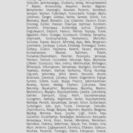
Sütçüler, Şarkikaraağaç, Uluborlu, Yalvaç, Yenişarbademli
* Adalar, Arnavutköy, Ataşehir, Avcılar, Bağcılar,
Bahçelievler, İmamoğlu, Karaisalı, Pozantı, Saimbeyli,
Sarıçam, Seyhan, Tufanbeyli, Yumurtalık, Yüreğir, Besni,
Çelikhan, Gerger, Gölbaşı, Kahta, Samsat, Sincik, Tut,
Basmakçı, Bayat, Bolvadin, Çay, Çobanlar, Dazkırı, Dinar,
Emirdağ, Evciler, Hocalar, İhsaniye, İscehisar, Kızılören,
Sandıklı, Sinanpaşa, Sultandağı, Şuhut, Diyadin,
Doğubeyazıt, Eleşkirt, Hamur, Patnos, Taşlıçay, Tutak,
Ağaçören, Eskil, Gülağaç, Güzelyurt, Ortaköy, Sarıyahşi,
Göynücek, Gümüşhacıköy, Hamamözü, Merzifon,
Suluova, Taşova, Akyurt, Altındağ, Ayaş, Bala, Beypazarı,
Çamlıdere, Çankaya, Çubuk, Elmadağ, Etimesgut, Evren,
Gölbaşı, Güdül, Haymana, Kalecik, Kazan, Keçiören,
Kızılcahamam, Mamak, Nallıhan, Polatlı,
Pursaklar,Palandöken, Pasinler, Pazaryolu, Şenkaya,
Tekman, Tortum, Uzundere, Yakutiye, Alpu, Beylikova,
Çifteler, Günyüzü, Han, İnönü, Mahmudiye, Mihalgazi,
Mihalıççık, Odunpazarı, Sarıcakaya, Seyitgazi, Sivrihisar,
Tepebaşı, Araban, İslahiye, Karkamış, Nizip, Nurdağı,
Oğuzeli, Şahinbey, Şehit Kamil, Yavuzeli, Alucra,
Bulancak, Çamoluk, Çanakçı, Dereli, Doğankent, Espiye,
Eynesil, Görele, Güce, Keşap, Piraziz, Şebinkarahisar,
Karataş, Kozan, Aladağ, Ceyhan, Çukurova, Feke,
Bakırköy, Başakşehir, Bayrampaşa, Beşiktaş, Beykoz,
Beylikdüzü, Beyoğlu, Büyükçekmece, Çatalca, Çekmeköy,
Esenler, Esenyurt, Eyüp, Fatih, Gaziosmanpaşa,
Güngören, Kadıköy, Kağıthane, Kartal, Küçükçekmece,
Maltepe, Pendik, Sancaktepe, Sarıyer, Silivri, Sultanbeyli,
Sultangazi, Şile, Şişli, Tuzla, Ümraniye, Üsküdar,
Zeytinburnu, Aliağa, Balçova, Bayındır, Bayraklı, Bergama,
Beydağ, Bornova, Buca, Çeşme, Çiğli, Dikili, Foça,
Gaziemir, Güzelbahçe, Karabağlar, Karaburun, Karşıyaka,
Kemalpaşa, Kınık, Kiraz, Konak, Menderes, Menemen,
Narlıdere, Ödemiş, Seferihisar, Selçuk, Tire, Torbalı, Urla,
Afşin, Andırın, Çağlayancerit, Ekinözü, Elbistan, Göksun,
Nurhak, Pazarcık, Türkoğlu, Eflani, Eskipazar, Ovacık,