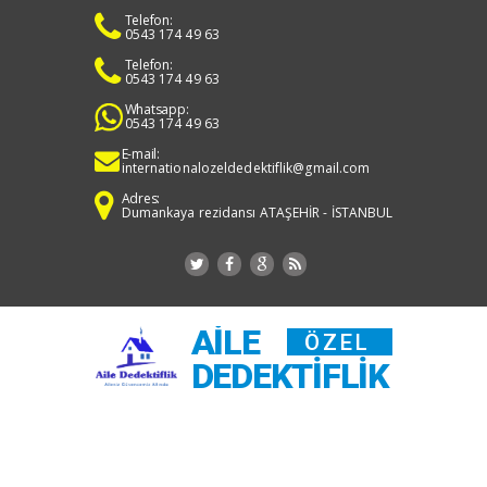
Telefon:
0543 174 49 63
Telefon:
0543 174 49 63
Whatsapp:
0543 174 49 63
E-mail:
internationalozeldedektiflik@gmail.com
Adres:
Dumankaya rezidansı ATAŞEHİR - İSTANBUL
AILE
ÖZEL
DEDEKTIFLIK