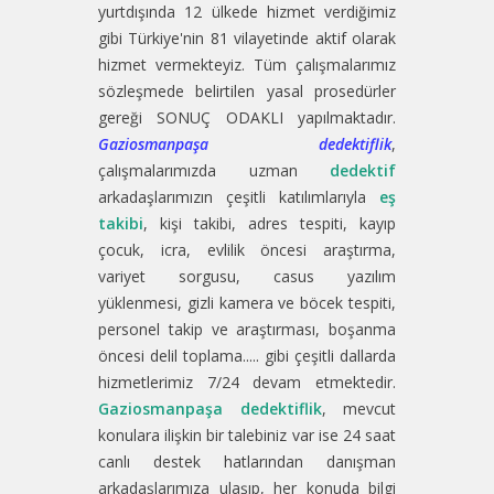
yurtdışında 12 ülkede hizmet verdiğimiz
gibi Türkiye'nin 81 vilayetinde aktif olarak
hizmet vermekteyiz. Tüm çalışmalarımız
sözleşmede belirtilen yasal prosedürler
gereği SONUÇ ODAKLI yapılmaktadır.
Gaziosmanpaşa dedektiflik
,
çalışmalarımızda uzman
dedektif
arkadaşlarımızın çeşitli katılımlarıyla
eş
takibi
, kişi takibi, adres tespiti, kayıp
çocuk, icra, evlilik öncesi araştırma,
variyet sorgusu, casus yazılım
yüklenmesi, gizli kamera ve böcek tespiti,
personel takip ve araştırması, boşanma
öncesi delil toplama..... gibi çeşitli dallarda
hizmetlerimiz 7/24 devam etmektedir.
Gaziosmanpaşa dedektiflik
, mevcut
konulara ilişkin bir talebiniz var ise 24 saat
canlı destek hatlarından danışman
arkadaşlarımıza ulaşıp, her konuda bilgi