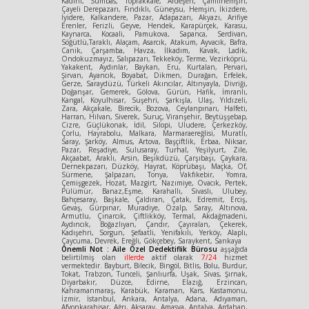
Kadirli, Sumbas, Toprakkale, Ardeşen, Çamlıhemşin,
Çayeli Derepazarı, Fındıklı, Güneysu, Hemşin, İkizdere,
İyidere, Kalkandere, Pazar, Adapazarı, Akyazı, Arifiye
Erenler, Ferizli, Geyve, Hendek, Karapürçek, Karasu,
Kaynarca, Kocaali, Pamukova, Sapanca, Serdivan,
Söğütlü,Taraklı, Alaçam, Asarcık, Atakum, Ayvacık, Bafra,
Canik, Çarşamba, Havza, İlkadım, Kavak, Ladik,
Ondokuzmayız, Salıpazarı, Tekkeköy, Terme, Vezirköprü,
Yakakent, Aydınlar, Baykan, Eru, Kurtalan, Pervari,
Şirvan, Ayancık, Boyabat, Dikmen, Durağan, Erfelek,
Gerze, Saraydüzü, Türkeli Akıncılar, Altınyayla, Divriği,
Doğanşar, Gemerek, Gölova, Gürün, Hafik, İmranlı,
Kangal, Koyulhisar, Suşehri, Şarkışla, Ulaş, Yıldızeli,
Zara, Akçakale, Birecik, Bozova, Ceylanpınarı, Halfeti,
Harran, Hilvan, Siverek, Suruç, Viranşehir, Beytüşşebap,
Cizre, Güçlükonak, İdil, Silopi, Uludere, Çerkezköy,
Çorlu, Hayrabolu, Malkara, Marmaraereğlisi, Muratlı,
Saray, Şarköy, Almus, Artova, Başçiftlik, Erbaa, Niksar,
Pazar, Reşadiye, Sulusaray, Turhal, Yeşilyurt, Zile,
Akçaabat, Araklı, Arsin, Beşikdüzü, Çarşıbaşı, Çaykara,
Dernekpazarı, Düzköy, Hayrat, Köprübaşı, Maçka, Of,
Sürmene, Şalpazarı, Tonya, Vakfıkebir, Yomra,
Çemişgezek, Hozat, Mazgirt, Nazımiye, Ovacık, Pertek,
Pülümür, Banaz,Eşme, Karahallı, Sivaslı, Ulubey,
Bahçesaray, Başkale, Çaldıran, Çatak, Edremit, Erciş,
Gevaş, Gürpınar, Muradiye, Özalp, Saray, Altınova,
Armutlu, Çınarcık, Çiftlikköy, Termal, Akdağmadeni,
Aydıncık, Boğazlıyan, Çandır, Çayıralan, Çekerek,
Kadışehri, Sorgun, Şefaatli, Yenifakılı, Yerköy, Alaplı,
Çaycuma, Devrek, Ereğli, Gökçebey, Saraykent, Sarıkaya
Önemli Not : Aile Özel Dedektiflik Bürosu
aşşağıda
belirtilmiş olan
illerde
aktif olarak
7/24
hizmet
vermektedir. Bayburt, Bilecik, Bingöl, Bitlis, Bolu, Burdur,
Tokat, Trabzon, Tunceli, Şanlıurfa, Uşak, Sivas, Şırnak,
Diyarbakır, Düzce, Edirne, Elazığ, Erzincan,
Kahramanmaraş, Karabük, Karaman, Kars, Kastamonu,
İzmir, İstanbul, Ankara, Antalya, Adana, Adıyaman,
Afyonkarahisar, Ağrı, Aksaray, Amasya, Antalya, Ardahan,