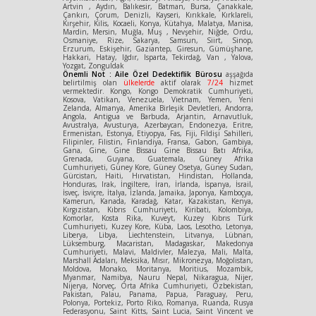
Artvin , Aydın, Balıkesir, Batman, Bursa, Çanakkale,
Çankırı, Çorum, Denizli, Kayseri, Kırıkkale, Kırklareli,
Kırşehir, Kilis, Kocaeli, Konya, Kütahya, Malatya, Manisa,
Mardin, Mersin, Muğla, Muş , Nevşehir, Niğde, Ordu,
Osmaniye, Rize, Sakarya, Samsun, Siirt, Sinop,
Erzurum, Eskişehir, Gaziantep, Giresun, Gümüşhane,
Hakkari, Hatay, Iğdır, Isparta, Tekirdağ, Van , Yalova,
Yozgat, Zonguldak
Önemli Not : Aile Özel Dedektiflik Bürosu
aşşağıda
belirtilmiş olan
ülkelerde
aktif olarak
7/24
hizmet
vermektedir. Kongo, Kongo Demokratik Cumhuriyeti,
Kosova, Vatikan, Venezuela, Vietnam, Yemen, Yeni
Zelanda, Almanya, Amerika Birleşik Devletleri, Andorra,
Angola, Antigua ve Barbuda, Arjantin, Arnavutluk,
Avustralya, Avusturya, Azerbaycan, Endonezya, Eritre,
Ermenistan, Estonya, Etiyopya, Fas, Fiji, Fildişi Sahilleri,
Filipinler, Filistin, Finlandiya, Fransa, Gabon, Gambiya,
Gana, Gine, Gine Bissau Gine Bissau Batı Afrika,
Grenada, Guyana, Guatemala, Güney Afrika
Cumhuriyeti, Güney Kore, Güney Osetya, Güney Sudan,
Gürcistan, Haiti, Hırvatistan, Hindistan, Hollanda,
Honduras, Irak, İngiltere, İran, İrlanda, İspanya, İsrail,
İsveç, İsviçre, İtalya, İzlanda, Jamaika, Japonya, Kamboçya,
Kamerun, Kanada, Karadağ, Katar, Kazakistan, Kenya,
Kırgızistan, Kıbrıs Cumhuriyeti, Kiribati, Kolombiya,
Komorlar, Kosta Rika, Kuveyt, Kuzey Kıbrıs Türk
Cumhuriyeti, Kuzey Kore, Küba, Laos, Lesotho, Letonya,
Liberya, Libya, Liechtenstein, Litvanya, Lübnan,
Lüksemburg, Macaristan, Madagaskar, Makedonya
Cumhuriyeti, Malavi, Maldivler, Malezya, Mali, Malta,
Marshall Adaları, Meksika, Mısır, Mikronezya, Moğolistan,
Moldova, Monako, Moritanya, Moritius, Mozambik,
Myanmar, Namibya, Nauru Nepal, Nikaragua, Nijer,
Nijerya, Norveç, Orta Afrika Cumhuriyeti, Özbekistan,
Pakistan, Palau, Panama, Papua, Paraguay, Peru,
Polonya, Portekiz, Porto Riko, Romanya, Ruanda, Rusya
Federasyonu, Saint Kitts, Saint Lucia, Saint Vincent ve