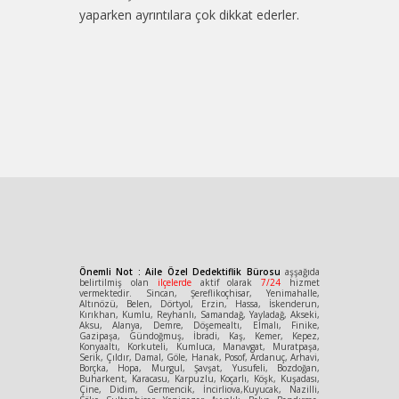
yaparken ayrıntılara çok dikkat ederler.
Önemli Not : Aile Özel Dedektiflik Bürosu
aşşağıda
belirtilmiş olan
ilçelerde
aktif olarak
7/24
hizmet
vermektedir. Sincan, Şereflikoçhisar, Yenimahalle,
Altınözü, Belen, Dörtyol, Erzin, Hassa, İskenderun,
Kırıkhan, Kumlu, Reyhanlı, Samandağ, Yayladağ, Akseki,
Aksu, Alanya, Demre, Döşemealtı, Elmalı, Finike,
Gazipaşa, Gündoğmuş, İbradi, Kaş, Kemer, Kepez,
Konyaaltı, Korkuteli, Kumluca, Manavgat, Muratpaşa,
Serik, Çıldır, Damal, Göle, Hanak, Posof, Ardanuç, Arhavi,
Borçka, Hopa, Murgul, Şavşat, Yusufeli, Bozdoğan,
Buharkent, Karacasu, Karpuzlu, Koçarlı, Köşk, Kuşadası,
Çine, Didim, Germencik, İncirliova,Kuyucak, Nazilli,