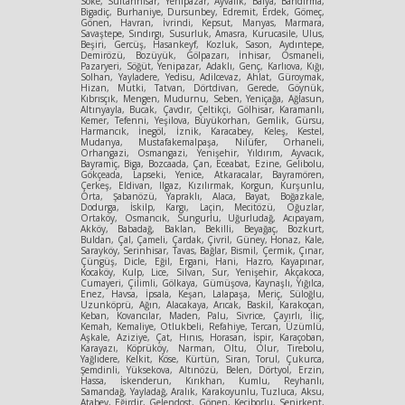
Söke, Sultanhisar, Yenipazar, Ayvalık, Balya, Bandırma,
Bigadiç, Burhaniye, Dursunbey, Edremit, Erdek, Gömeç,
Gönen, Havran, İvrindi, Kepsut, Manyas, Marmara,
Savaştepe, Sındırgı, Susurluk, Amasra, Kurucasile, Ulus,
Beşiri, Gercüş, Hasankeyf, Kozluk, Sason, Aydıntepe,
Demirözü, Bozüyük, Gölpazarı, İnhisar, Osmaneli,
Pazaryeri, Söğüt, Yenipazar, Adaklı, Genç, Karlıova, Kığı,
Solhan, Yayladere, Yedisu, Adilcevaz, Ahlat, Güroymak,
Hizan, Mutki, Tatvan, Dörtdivan, Gerede, Göynük,
Kıbrısçık, Mengen, Mudurnu, Seben, Yeniçağa, Ağlasun,
Altınyayla, Bucak, Çavdır, Çeltikçi, Gölhisar, Karamanlı,
Kemer, Tefenni, Yeşilova, Büyükorhan, Gemlik, Gürsu,
Harmancık, İnegöl, İznik, Karacabey, Keleş, Kestel,
Mudanya, Mustafakemalpaşa, Nilüfer, Orhaneli,
Orhangazi, Osmangazi, Yenişehir, Yıldırım, Ayvacık,
Bayramiç, Biga, Bozcaada, Çan, Eceabat, Ezine, Gelibolu,
Gökçeada, Lapseki, Yenice, Atkaracalar, Bayramören,
Çerkeş, Eldivan, Ilgaz, Kızılırmak, Korgun, Kurşunlu,
Orta, Şabanözü, Yapraklı, Alaca, Bayat, Boğazkale,
Dodurga, İskilp, Kargı, Laçin, Mecitözü, Oğuzlar,
Ortaköy, Osmancık, Sungurlu, Uğurludağ, Acıpayam,
Akköy, Babadağ, Baklan, Bekilli, Beyağaç, Bozkurt,
Buldan, Çal, Çameli, Çardak, Çivril, Güney, Honaz, Kale,
Sarayköy, Serinhisar, Tavas, Bağlar, Bismil, Çermik, Çınar,
Çüngüş, Dicle, Eğil, Ergani, Hani, Hazro, Kayapınar,
Kocaköy, Kulp, Lice, Silvan, Sur, Yenişehir, Akçakoca,
Cumayeri, Çilimli, Gölkaya, Gümüşova, Kaynaşlı, Yığılca,
Enez, Havsa, İpsala, Keşan, Lalapaşa, Meriç, Süloğlu,
Uzunköprü, Ağın, Alacakaya, Arıcak, Baskil, Karakoçan,
Keban, Kovancılar, Maden, Palu, Sivrice, Çayırlı, İliç,
Kemah, Kemaliye, Otlukbeli, Refahiye, Tercan, Üzümlü,
Aşkale, Aziziye, Çat, Hınıs, Horasan, İspir, Karaçoban,
Karayazı, Köprüköy, Narman, Oltu, Olur, Tirebolu,
Yağlıdere, Kelkit, Köse, Kürtün, Siran, Torul, Çukurca,
Şemdinli, Yüksekova, Altınözü, Belen, Dörtyol, Erzin,
Hassa, İskenderun, Kırıkhan, Kumlu, Reyhanlı,
Samandağ, Yayladağ, Aralık, Karakoyunlu, Tuzluca, Aksu,
Atabey, Eğirdir, Gelendost, Gönen, Keçiborlu, Senirkent,