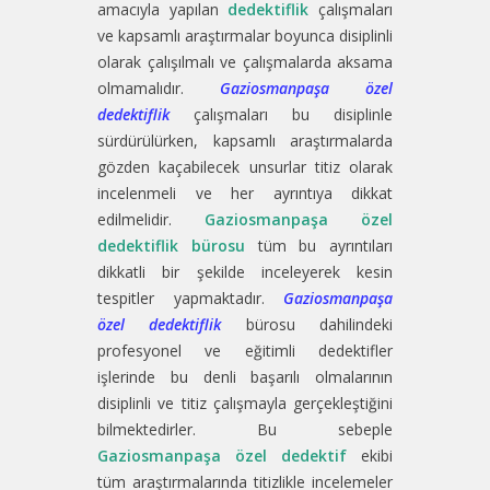
amacıyla yapılan
dedektiflik
çalışmaları
ve kapsamlı araştırmalar boyunca disiplinli
olarak çalışılmalı ve çalışmalarda aksama
olmamalıdır.
Gaziosmanpaşa özel
dedektiflik
çalışmaları bu disiplinle
sürdürülürken, kapsamlı araştırmalarda
gözden kaçabilecek unsurlar titiz olarak
incelenmeli ve her ayrıntıya dikkat
edilmelidir.
Gaziosmanpaşa özel
dedektiflik bürosu
tüm bu ayrıntıları
dikkatli bir şekilde inceleyerek kesin
tespitler yapmaktadır.
Gaziosmanpaşa
özel dedektiflik
bürosu dahilindeki
profesyonel ve eğitimli dedektifler
işlerinde bu denli başarılı olmalarının
disiplinli ve titiz çalışmayla gerçekleştiğini
bilmektedirler. Bu sebeple
Gaziosmanpaşa özel dedektif
ekibi
tüm araştırmalarında titizlikle incelemeler