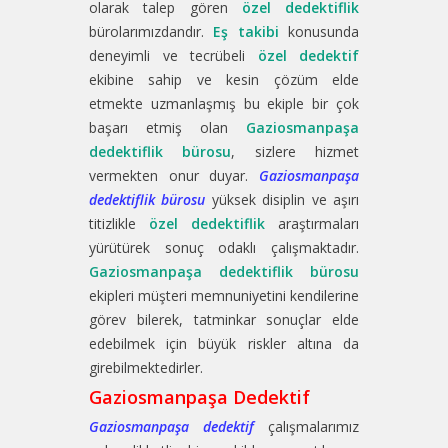
olarak talep gören
özel dedektiflik
bürolarımızdandır.
Eş takibi
konusunda
deneyimli ve tecrübeli
özel dedektif
ekibine sahip ve kesin çözüm elde
etmekte uzmanlaşmış bu ekiple bir çok
başarı etmiş olan
Gaziosmanpaşa
dedektiflik bürosu
, sizlere hizmet
vermekten onur duyar.
Gaziosmanpaşa
dedektiflik bürosu
yüksek disiplin ve aşırı
titizlikle
özel dedektiflik
araştırmaları
yürütürek sonuç odaklı çalışmaktadır.
Gaziosmanpaşa dedektiflik bürosu
ekipleri müşteri memnuniyetini kendilerine
görev bilerek, tatminkar sonuçlar elde
edebilmek için büyük riskler altına da
girebilmektedirler.
Gaziosmanpaşa Dedektif
Gaziosmanpaşa dedektif
çalışmalarımız