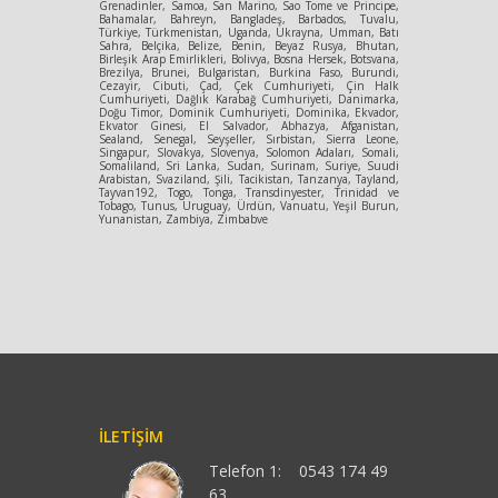
Grenadinler, Samoa, San Marino, Sao Tome ve Principe,
Bahamalar, Bahreyn, Bangladeş, Barbados, Tuvalu,
Türkiye, Türkmenistan, Uganda, Ukrayna, Umman, Batı
Sahra, Belçika, Belize, Benin, Beyaz Rusya, Bhutan,
Birleşik Arap Emirlikleri, Bolivya, Bosna Hersek, Botsvana,
Brezilya, Brunei, Bulgaristan, Burkina Faso, Burundi,
Cezayir, Cibuti, Çad, Çek Cumhuriyeti, Çin Halk
Cumhuriyeti, Dağlık Karabağ Cumhuriyeti, Danimarka,
Doğu Timor, Dominik Cumhuriyeti, Dominika, Ekvador,
Ekvator Ginesi, El Salvador, Abhazya, Afganistan,
Sealand, Senegal, Seyşeller, Sırbistan, Sierra Leone,
Singapur, Slovakya, Slovenya, Solomon Adaları, Somali,
Somaliland, Sri Lanka, Sudan, Surinam, Suriye, Suudi
Arabistan, Svaziland, Şili, Tacikistan, Tanzanya, Tayland,
Tayvan192, Togo, Tonga, Transdinyester, Trinidad ve
Tobago, Tunus, Uruguay, Ürdün, Vanuatu, Yeşil Burun,
Yunanistan, Zambiya, Zimbabve
İLETIŞIM
Telefon 1:
0543 174 49
63