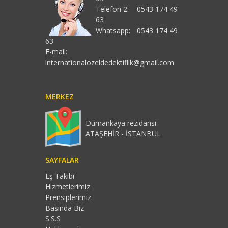
Telefon 2:
0543 174 49
63
Whatsapp:
0543 174 49
63
E-mail:
internationalozeldedektiflik@gmail.com
MERKEZ
Dumankaya rezidansı
ATAŞEHİR - İSTANBUL
SAYFALAR
Eş Takibi
Hizmetlerimiz
Prensiplerimiz
Basında Biz
S.S.S