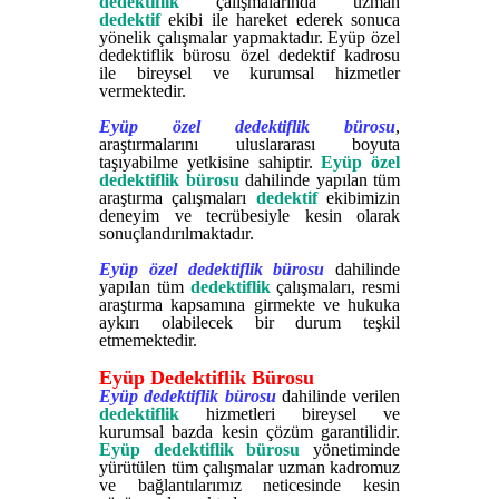
dedektiflik
çalışmalarında uzman
dedektif
ekibi ile hareket ederek sonuca
yönelik çalışmalar yapmaktadır. Eyüp özel
dedektiflik bürosu özel dedektif kadrosu
ile bireysel ve kurumsal hizmetler
vermektedir.
Eyüp özel dedektiflik bürosu
,
araştırmalarını uluslararası boyuta
taşıyabilme yetkisine sahiptir.
Eyüp özel
dedektiflik bürosu
dahilinde yapılan tüm
araştırma çalışmaları
dedektif
ekibimizin
deneyim ve tecrübesiyle kesin olarak
sonuçlandırılmaktadır.
Eyüp özel dedektiflik bürosu
dahilinde
yapılan tüm
dedektiflik
çalışmaları, resmi
araştırma kapsamına girmekte ve hukuka
aykırı olabilecek bir durum teşkil
etmemektedir.
Eyüp Dedektiflik Bürosu
Eyüp dedektiflik bürosu
dahilinde verilen
dedektiflik
hizmetleri bireysel ve
kurumsal bazda kesin çözüm garantilidir.
Eyüp dedektiflik bürosu
yönetiminde
yürütülen tüm çalışmalar uzman kadromuz
ve bağlantılarımız neticesinde kesin