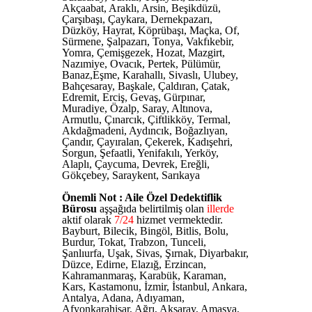
Akçaabat, Araklı, Arsin, Beşikdüzü,
Çarşıbaşı, Çaykara, Dernekpazarı,
Düzköy, Hayrat, Köprübaşı, Maçka, Of,
Sürmene, Şalpazarı, Tonya, Vakfıkebir,
Yomra, Çemişgezek, Hozat, Mazgirt,
Nazımiye, Ovacık, Pertek, Pülümür,
Banaz,Eşme, Karahallı, Sivaslı, Ulubey,
Bahçesaray, Başkale, Çaldıran, Çatak,
Edremit, Erciş, Gevaş, Gürpınar,
Muradiye, Özalp, Saray, Altınova,
Armutlu, Çınarcık, Çiftlikköy, Termal,
Akdağmadeni, Aydıncık, Boğazlıyan,
Çandır, Çayıralan, Çekerek, Kadışehri,
Sorgun, Şefaatli, Yenifakılı, Yerköy,
Alaplı, Çaycuma, Devrek, Ereğli,
Gökçebey, Saraykent, Sarıkaya
Önemli Not : Aile Özel Dedektiflik
Bürosu
aşşağıda belirtilmiş olan
illerde
aktif olarak
7/24
hizmet vermektedir.
Bayburt, Bilecik, Bingöl, Bitlis, Bolu,
Burdur, Tokat, Trabzon, Tunceli,
Şanlıurfa, Uşak, Sivas, Şırnak, Diyarbakır,
Düzce, Edirne, Elazığ, Erzincan,
Kahramanmaraş, Karabük, Karaman,
Kars, Kastamonu, İzmir, İstanbul, Ankara,
Antalya, Adana, Adıyaman,
Afyonkarahisar, Ağrı, Aksaray, Amasya,