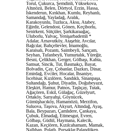
Torul, Çukurca, Şemdinli, Yüksekova,
Altınözü, Belen, Dörtyol, Erzin, Hassa,
İskenderun, Kırıkhan, Kumlu, Reyhanlı,
Samandağ, Yayladağ, Aralık,
Karakoyunlu, Tuzluca, Aksu, Atabey,
Eğirdir, Gelendost, Gönen, Keçiborlu,
Senirkent, Sütçüler, Şarkikaraağaç,
Uluborlu, Yalvaç, Yenişarbademli *
Adalar, Arnavutköy, Ataşehir, Avcılar,
Bağcılar, Bahçelievler, İmamoğlu,
Karaisalı, Pozantı, Saimbeyli, Sarıçam,
Seyhan, Tufanbeyli, Yumurtalık, Yüreğir,
Besni, Çelikhan, Gerger, Gölbaşı, Kahta,
Samsat, Sincik, Tut, Basmakçı, Bayat,
Bolvadin, Çay, Çobanlar, Dazkırı, Dinar,
Emirdağ, Evciler, Hocalar, İhsaniye,
İscehisar, Kızılören, Sandıklı, Sinanpaşa,
Sultandağı, Şuhut, Diyadin, Doğubeyazıt,
Eleşkirt, Hamur, Patnos, Taşlıçay, Tutak,
Ağaçören, Eskil, Gülağaç, Güzelyurt,
Ortaköy, Sarıyahşi, Göynücek,
Gümüşhacıköy, Hamamözü, Merzifon,
Suluova, Taşova, Akyurt, Altındağ, Ayaş,
Bala, Beypazarı, Çamlıdere, Çankaya,
Çubuk, Elmadağ, Etimesgut, Evren,
Gölbaşı, Güdül, Haymana, Kalecik,
Kazan, Keçiören, Kızılcahamam, Mamak,
Nallıhan, Polatlı, Pursaklar,Palandöken,