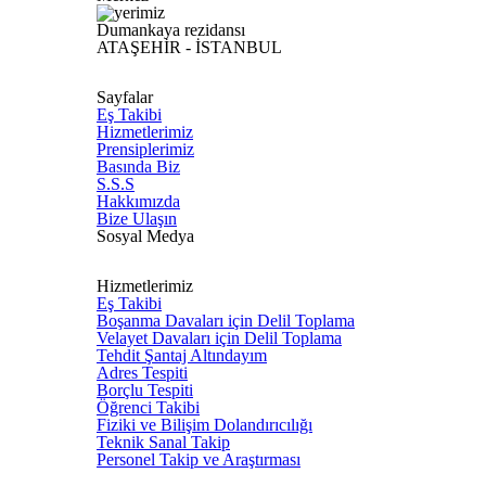
Dumankaya rezidansı
ATAŞEHİR - İSTANBUL
Sayfalar
Eş Takibi
Hizmetlerimiz
Prensiplerimiz
Basında Biz
S.S.S
Hakkımızda
Bize Ulaşın
Sosyal Medya
Hizmetlerimiz
Eş Takibi
Boşanma Davaları için Delil Toplama
Velayet Davaları için Delil Toplama
Tehdit Şantaj Altındayım
Adres Tespiti
Borçlu Tespiti
Öğrenci Takibi
Fiziki ve Bilişim Dolandırıcılığı
Teknik Sanal Takip
Personel Takip ve Araştırması