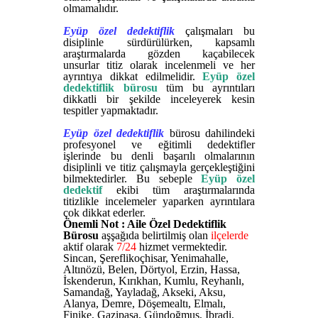
olmamalıdır.
Eyüp özel dedektiflik
çalışmaları bu
disiplinle sürdürülürken, kapsamlı
araştırmalarda gözden kaçabilecek
unsurlar titiz olarak incelenmeli ve her
ayrıntıya dikkat edilmelidir.
Eyüp özel
dedektiflik bürosu
tüm bu ayrıntıları
dikkatli bir şekilde inceleyerek kesin
tespitler yapmaktadır.
Eyüp özel dedektiflik
bürosu dahilindeki
profesyonel ve eğitimli dedektifler
işlerinde bu denli başarılı olmalarının
disiplinli ve titiz çalışmayla gerçekleştiğini
bilmektedirler. Bu sebeple
Eyüp özel
dedektif
ekibi tüm araştırmalarında
titizlikle incelemeler yaparken ayrıntılara
çok dikkat ederler.
Önemli Not : Aile Özel Dedektiflik
Bürosu
aşşağıda belirtilmiş olan
ilçelerde
aktif olarak
7/24
hizmet vermektedir.
Sincan, Şereflikoçhisar, Yenimahalle,
Altınözü, Belen, Dörtyol, Erzin, Hassa,
İskenderun, Kırıkhan, Kumlu, Reyhanlı,
Samandağ, Yayladağ, Akseki, Aksu,
Alanya, Demre, Döşemealtı, Elmalı,
Finike, Gazipaşa, Gündoğmuş, İbradi,