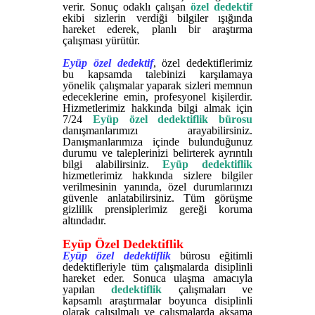
verir. Sonuç odaklı çalışan
özel dedektif
ekibi sizlerin verdiği bilgiler ışığında
hareket ederek, planlı bir araştırma
çalışması yürütür.
Eyüp özel dedektif
, özel dedektiflerimiz
bu kapsamda talebinizi karşılamaya
yönelik çalışmalar yaparak sizleri memnun
edeceklerine emin, profesyonel kişilerdir.
Hizmetlerimiz hakkında bilgi almak için
7/24
Eyüp özel dedektiflik bürosu
danışmanlarımızı arayabilirsiniz.
Danışmanlarımıza içinde bulunduğunuz
durumu ve taleplerinizi belirterek ayrıntılı
bilgi alabilirsiniz.
Eyüp dedektiflik
hizmetlerimiz hakkında sizlere bilgiler
verilmesinin yanında, özel durumlarınızı
güvenle anlatabilirsiniz. Tüm görüşme
gizlilik prensiplerimiz gereği koruma
altındadır.
Eyüp Özel Dedektiflik
Eyüp özel dedektiflik
bürosu eğitimli
dedektifleriyle tüm çalışmalarda disiplinli
hareket eder. Sonuca ulaşma amacıyla
yapılan
dedektiflik
çalışmaları ve
kapsamlı araştırmalar boyunca disiplinli
olarak çalışılmalı ve çalışmalarda aksama