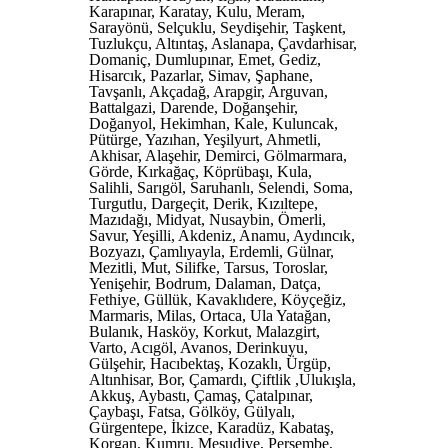
Karapınar, Karatay, Kulu, Meram,
Sarayönü, Selçuklu, Seydişehir, Taşkent,
Tuzlukçu, Altıntaş, Aslanapa, Çavdarhisar,
Domaniç, Dumlupınar, Emet, Gediz,
Hisarcık, Pazarlar, Simav, Şaphane,
Tavşanlı, Akçadağ, Arapgir, Arguvan,
Battalgazi, Darende, Doğanşehir,
Doğanyol, Hekimhan, Kale, Kuluncak,
Pütürge, Yazıhan, Yeşilyurt, Ahmetli,
Akhisar, Alaşehir, Demirci, Gölmarmara,
Görde, Kırkağaç, Köprübaşı, Kula,
Salihli, Sarıgöl, Saruhanlı, Selendi, Soma,
Turgutlu, Dargeçit, Derik, Kızıltepe,
Mazıdağı, Midyat, Nusaybin, Ömerli,
Savur, Yeşilli, Akdeniz, Anamu, Aydıncık,
Bozyazı, Çamlıyayla, Erdemli, Gülnar,
Mezitli, Mut, Silifke, Tarsus, Toroslar,
Yenişehir, Bodrum, Dalaman, Datça,
Fethiye, Güllük, Kavaklıdere, Köyçeğiz,
Marmaris, Milas, Ortaca, Ula Yatağan,
Bulanık, Hasköy, Korkut, Malazgirt,
Varto, Acıgöl, Avanos, Derinkuyu,
Gülşehir, Hacıbektaş, Kozaklı, Ürgüp,
Altınhisar, Bor, Çamardı, Çiftlik ,Ulukışla,
Akkuş, Aybastı, Çamaş, Çatalpınar,
Çaybaşı, Fatsa, Gölköy, Gülyalı,
Gürgentepe, İkizce, Karadüz, Kabataş,
Korgan, Kumru, Mesudiye, Perşembe,