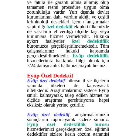
ve fatura ile garanti altına alınmış olup
tamamen resmi prosedüre uygun olma
zorunluluğu vardır. Yurt dışında devlet
kurumlarının dahi yardım aldığı ve çeşitli
kriminoloji destekleri içeren araştırmalar
yaptırdığı
özel dedektif
ekipleri ülkemizde
de yasaların el verdiği ölçüde kişi veya
kurumlara hizmet vermektedir. Hukuka
aykırı faaliyetler
özel dedektiflik
büromuzca gerçekleştirilmemektedir. Tüm
çalışmalarımız hukuki kapsamda
gerçekleştirilmektedir.
Eyüp dedektiflik
hizmetlerimiz hakkında bilgi almak için
7/24 danışmanlık hattımızı arayabilirsiniz.
Eyüp Özel Dedektif
Eyüp özel dedektif
bürosu il ve ilçelerin
yanında ülkeleri de kapsayacak
niteliktedir. Araştırmalarımız sadece Eyüp
sınırlı kalmayarak, talep edilen hizmet ne
ölçüde araştırma gerektiriyorsa hepsi
eksiksiz olarak yerine getirilir.
Eyüp özel dedektif
, araştırmalarımızın
sonuçlarını raporlayarak sizlere sunarız.
Eyüp özel dedektiflik bürosu
hizmetlerimizi gerçekleştiren özel eğitimli
dedektifler sizlere kesin çözüm garantisi