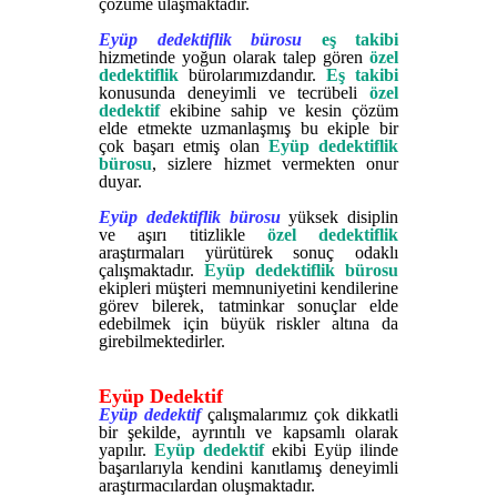
çözüme ulaşmaktadır.
Eyüp dedektiflik bürosu
eş takibi
hizmetinde yoğun olarak talep gören
özel
dedektiflik
bürolarımızdandır.
Eş takibi
konusunda deneyimli ve tecrübeli
özel
dedektif
ekibine sahip ve kesin çözüm
elde etmekte uzmanlaşmış bu ekiple bir
çok başarı etmiş olan
Eyüp dedektiflik
bürosu
, sizlere hizmet vermekten onur
duyar.
Eyüp dedektiflik bürosu
yüksek disiplin
ve aşırı titizlikle
özel dedektiflik
araştırmaları yürütürek sonuç odaklı
çalışmaktadır.
Eyüp dedektiflik bürosu
ekipleri müşteri memnuniyetini kendilerine
görev bilerek, tatminkar sonuçlar elde
edebilmek için büyük riskler altına da
girebilmektedirler.
Eyüp Dedektif
Eyüp dedektif
çalışmalarımız çok dikkatli
bir şekilde, ayrıntılı ve kapsamlı olarak
yapılır.
Eyüp dedektif
ekibi Eyüp ilinde
başarılarıyla kendini kanıtlamış deneyimli
araştırmacılardan oluşmaktadır.