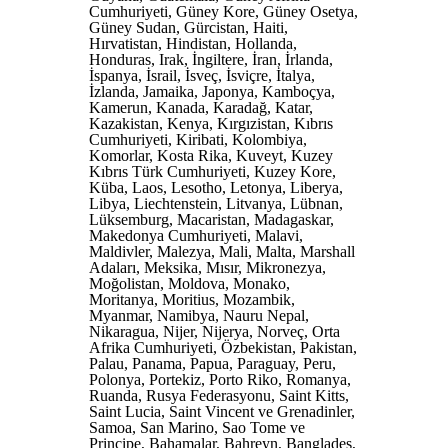
Cumhuriyeti, Güney Kore, Güney Osetya,
Güney Sudan, Gürcistan, Haiti,
Hırvatistan, Hindistan, Hollanda,
Honduras, Irak, İngiltere, İran, İrlanda,
İspanya, İsrail, İsveç, İsviçre, İtalya,
İzlanda, Jamaika, Japonya, Kamboçya,
Kamerun, Kanada, Karadağ, Katar,
Kazakistan, Kenya, Kırgızistan, Kıbrıs
Cumhuriyeti, Kiribati, Kolombiya,
Komorlar, Kosta Rika, Kuveyt, Kuzey
Kıbrıs Türk Cumhuriyeti, Kuzey Kore,
Küba, Laos, Lesotho, Letonya, Liberya,
Libya, Liechtenstein, Litvanya, Lübnan,
Lüksemburg, Macaristan, Madagaskar,
Makedonya Cumhuriyeti, Malavi,
Maldivler, Malezya, Mali, Malta, Marshall
Adaları, Meksika, Mısır, Mikronezya,
Moğolistan, Moldova, Monako,
Moritanya, Moritius, Mozambik,
Myanmar, Namibya, Nauru Nepal,
Nikaragua, Nijer, Nijerya, Norveç, Orta
Afrika Cumhuriyeti, Özbekistan, Pakistan,
Palau, Panama, Papua, Paraguay, Peru,
Polonya, Portekiz, Porto Riko, Romanya,
Ruanda, Rusya Federasyonu, Saint Kitts,
Saint Lucia, Saint Vincent ve Grenadinler,
Samoa, San Marino, Sao Tome ve
Principe, Bahamalar, Bahreyn, Bangladeş,