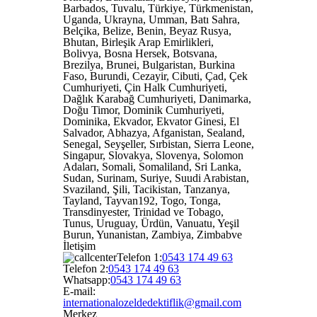
Barbados, Tuvalu, Türkiye, Türkmenistan,
Uganda, Ukrayna, Umman, Batı Sahra,
Belçika, Belize, Benin, Beyaz Rusya,
Bhutan, Birleşik Arap Emirlikleri,
Bolivya, Bosna Hersek, Botsvana,
Brezilya, Brunei, Bulgaristan, Burkina
Faso, Burundi, Cezayir, Cibuti, Çad, Çek
Cumhuriyeti, Çin Halk Cumhuriyeti,
Dağlık Karabağ Cumhuriyeti, Danimarka,
Doğu Timor, Dominik Cumhuriyeti,
Dominika, Ekvador, Ekvator Ginesi, El
Salvador, Abhazya, Afganistan, Sealand,
Senegal, Seyşeller, Sırbistan, Sierra Leone,
Singapur, Slovakya, Slovenya, Solomon
Adaları, Somali, Somaliland, Sri Lanka,
Sudan, Surinam, Suriye, Suudi Arabistan,
Svaziland, Şili, Tacikistan, Tanzanya,
Tayland, Tayvan192, Togo, Tonga,
Transdinyester, Trinidad ve Tobago,
Tunus, Uruguay, Ürdün, Vanuatu, Yeşil
Burun, Yunanistan, Zambiya, Zimbabve
İletişim
Telefon 1:
0543 174 49 63
Telefon 2:
0543 174 49 63
Whatsapp:
0543 174 49 63
E-mail:
internationalozeldedektiflik@gmail.com
Merkez