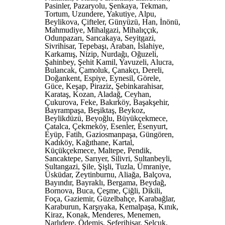
Pasinler, Pazaryolu, Şenkaya, Tekman,
Tortum, Uzundere, Yakutiye, Alpu,
Beylikova, Çifteler, Günyüzü, Han, İnönü,
Mahmudiye, Mihalgazi, Mihalıççık,
Odunpazarı, Sarıcakaya, Seyitgazi,
Sivrihisar, Tepebaşı, Araban, İslahiye,
Karkamış, Nizip, Nurdağı, Oğuzeli,
Şahinbey, Şehit Kamil, Yavuzeli, Alucra,
Bulancak, Çamoluk, Çanakçı, Dereli,
Doğankent, Espiye, Eynesil, Görele,
Güce, Keşap, Piraziz, Şebinkarahisar,
Karataş, Kozan, Aladağ, Ceyhan,
Çukurova, Feke, Bakırköy, Başakşehir,
Bayrampaşa, Beşiktaş, Beykoz,
Beylikdüzü, Beyoğlu, Büyükçekmece,
Çatalca, Çekmeköy, Esenler, Esenyurt,
Eyüp, Fatih, Gaziosmanpaşa, Güngören,
Kadıköy, Kağıthane, Kartal,
Küçükçekmece, Maltepe, Pendik,
Sancaktepe, Sarıyer, Silivri, Sultanbeyli,
Sultangazi, Şile, Şişli, Tuzla, Ümraniye,
Üsküdar, Zeytinburnu, Aliağa, Balçova,
Bayındır, Bayraklı, Bergama, Beydağ,
Bornova, Buca, Çeşme, Çiğli, Dikili,
Foça, Gaziemir, Güzelbahçe, Karabağlar,
Karaburun, Karşıyaka, Kemalpaşa, Kınık,
Kiraz, Konak, Menderes, Menemen,
Narlıdere, Ödemiş, Seferihisar, Selçuk,