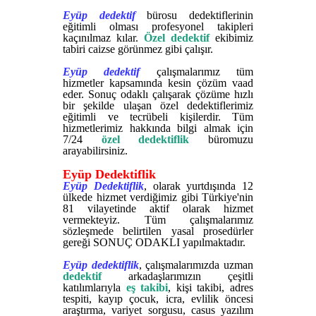
Eyüp dedektif
bürosu dedektiflerinin
eğitimli olması profesyonel takipleri
kaçınılmaz kılar.
Özel dedektif
ekibimiz
tabiri caizse görünmez gibi çalışır.
Eyüp dedektif
çalışmalarımız tüm
hizmetler kapsamında kesin çözüm vaad
eder. Sonuç odaklı çalışarak çözüme hızlı
bir şekilde ulaşan özel dedektiflerimiz
eğitimli ve tecrübeli kişilerdir. Tüm
hizmetlerimiz hakkında bilgi almak için
7/24
özel dedektiflik
büromuzu
arayabilirsiniz.
Eyüp Dedektiflik
Eyüp Dedektiflik
, olarak yurtdışında 12
ülkede hizmet verdiğimiz gibi Türkiye'nin
81 vilayetinde aktif olarak hizmet
vermekteyiz. Tüm çalışmalarımız
sözleşmede belirtilen yasal prosedürler
gereği SONUÇ ODAKLI yapılmaktadır.
Eyüp dedektiflik
, çalışmalarımızda uzman
dedektif
arkadaşlarımızın çeşitli
katılımlarıyla
eş takibi
, kişi takibi, adres
tespiti, kayıp çocuk, icra, evlilik öncesi
araştırma, variyet sorgusu, casus yazılım