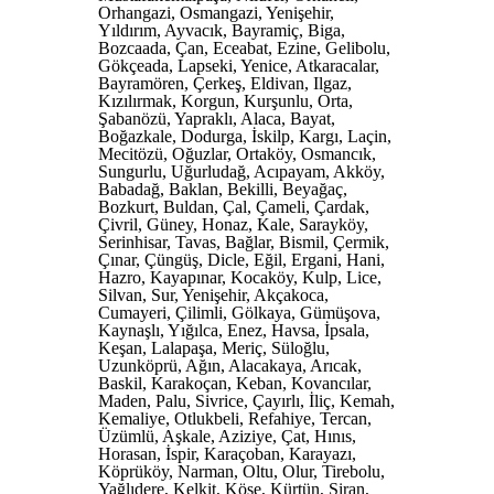
Orhangazi, Osmangazi, Yenişehir,
Yıldırım, Ayvacık, Bayramiç, Biga,
Bozcaada, Çan, Eceabat, Ezine, Gelibolu,
Gökçeada, Lapseki, Yenice, Atkaracalar,
Bayramören, Çerkeş, Eldivan, Ilgaz,
Kızılırmak, Korgun, Kurşunlu, Orta,
Şabanözü, Yapraklı, Alaca, Bayat,
Boğazkale, Dodurga, İskilp, Kargı, Laçin,
Mecitözü, Oğuzlar, Ortaköy, Osmancık,
Sungurlu, Uğurludağ, Acıpayam, Akköy,
Babadağ, Baklan, Bekilli, Beyağaç,
Bozkurt, Buldan, Çal, Çameli, Çardak,
Çivril, Güney, Honaz, Kale, Sarayköy,
Serinhisar, Tavas, Bağlar, Bismil, Çermik,
Çınar, Çüngüş, Dicle, Eğil, Ergani, Hani,
Hazro, Kayapınar, Kocaköy, Kulp, Lice,
Silvan, Sur, Yenişehir, Akçakoca,
Cumayeri, Çilimli, Gölkaya, Gümüşova,
Kaynaşlı, Yığılca, Enez, Havsa, İpsala,
Keşan, Lalapaşa, Meriç, Süloğlu,
Uzunköprü, Ağın, Alacakaya, Arıcak,
Baskil, Karakoçan, Keban, Kovancılar,
Maden, Palu, Sivrice, Çayırlı, İliç, Kemah,
Kemaliye, Otlukbeli, Refahiye, Tercan,
Üzümlü, Aşkale, Aziziye, Çat, Hınıs,
Horasan, İspir, Karaçoban, Karayazı,
Köprüköy, Narman, Oltu, Olur, Tirebolu,
Yağlıdere, Kelkit, Köse, Kürtün, Siran,