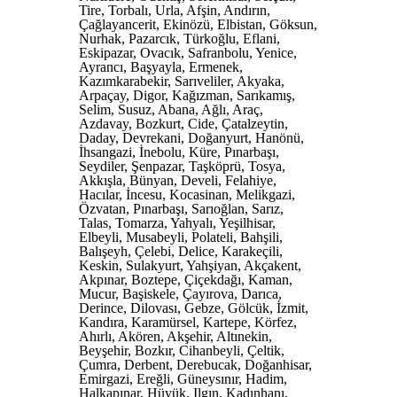
Tire, Torbalı, Urla, Afşin, Andırın,
Çağlayancerit, Ekinözü, Elbistan, Göksun,
Nurhak, Pazarcık, Türkoğlu, Eflani,
Eskipazar, Ovacık, Safranbolu, Yenice,
Ayrancı, Başyayla, Ermenek,
Kazımkarabekir, Sarıveliler, Akyaka,
Arpaçay, Digor, Kağızman, Sarıkamış,
Selim, Susuz, Abana, Ağlı, Araç,
Azdavay, Bozkurt, Cide, Çatalzeytin,
Daday, Devrekani, Doğanyurt, Hanönü,
İhsangazi, İnebolu, Küre, Pınarbaşı,
Seydiler, Şenpazar, Taşköprü, Tosya,
Akkışla, Bünyan, Develi, Felahiye,
Hacılar, İncesu, Kocasinan, Melikgazi,
Özvatan, Pınarbaşı, Sarıoğlan, Sarız,
Talas, Tomarza, Yahyalı, Yeşilhisar,
Elbeyli, Musabeyli, Polateli, Bahşili,
Balışeyh, Çelebi, Delice, Karakeçili,
Keskin, Sulakyurt, Yahşiyan, Akçakent,
Akpınar, Boztepe, Çiçekdağı, Kaman,
Mucur, Başiskele, Çayırova, Darıca,
Derince, Dilovası, Gebze, Gölcük, İzmit,
Kandıra, Karamürsel, Kartepe, Körfez,
Ahırlı, Akören, Akşehir, Altınekin,
Beyşehir, Bozkır, Cihanbeyli, Çeltik,
Çumra, Derbent, Derebucak, Doğanhisar,
Emirgazi, Ereğli, Güneysınır, Hadim,
Halkapınar, Hüyük, Ilgın, Kadınhanı,