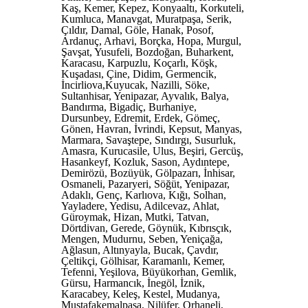
Kaş, Kemer, Kepez, Konyaaltı, Korkuteli,
Kumluca, Manavgat, Muratpaşa, Serik,
Çıldır, Damal, Göle, Hanak, Posof,
Ardanuç, Arhavi, Borçka, Hopa, Murgul,
Şavşat, Yusufeli, Bozdoğan, Buharkent,
Karacasu, Karpuzlu, Koçarlı, Köşk,
Kuşadası, Çine, Didim, Germencik,
İncirliova,Kuyucak, Nazilli, Söke,
Sultanhisar, Yenipazar, Ayvalık, Balya,
Bandırma, Bigadiç, Burhaniye,
Dursunbey, Edremit, Erdek, Gömeç,
Gönen, Havran, İvrindi, Kepsut, Manyas,
Marmara, Savaştepe, Sındırgı, Susurluk,
Amasra, Kurucasile, Ulus, Beşiri, Gercüş,
Hasankeyf, Kozluk, Sason, Aydıntepe,
Demirözü, Bozüyük, Gölpazarı, İnhisar,
Osmaneli, Pazaryeri, Söğüt, Yenipazar,
Adaklı, Genç, Karlıova, Kığı, Solhan,
Yayladere, Yedisu, Adilcevaz, Ahlat,
Güroymak, Hizan, Mutki, Tatvan,
Dörtdivan, Gerede, Göynük, Kıbrısçık,
Mengen, Mudurnu, Seben, Yeniçağa,
Ağlasun, Altınyayla, Bucak, Çavdır,
Çeltikçi, Gölhisar, Karamanlı, Kemer,
Tefenni, Yeşilova, Büyükorhan, Gemlik,
Gürsu, Harmancık, İnegöl, İznik,
Karacabey, Keleş, Kestel, Mudanya,
Mustafakemalpaşa, Nilüfer, Orhaneli,