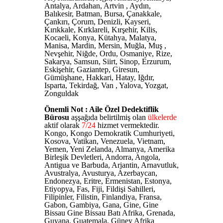
Antalya, Ardahan, Artvin , Aydın,
Balıkesir, Batman, Bursa, Çanakkale,
Çankırı, Çorum, Denizli, Kayseri,
Kırıkkale, Kırklareli, Kırşehir, Kilis,
Kocaeli, Konya, Kütahya, Malatya,
Manisa, Mardin, Mersin, Muğla, Muş ,
Nevşehir, Niğde, Ordu, Osmaniye, Rize,
Sakarya, Samsun, Siirt, Sinop, Erzurum,
Eskişehir, Gaziantep, Giresun,
Gümüşhane, Hakkari, Hatay, Iğdır,
Isparta, Tekirdağ, Van , Yalova, Yozgat,
Zonguldak
Önemli Not : Aile Özel Dedektiflik
Bürosu
aşşağıda belirtilmiş olan
ülkelerde
aktif olarak
7/24
hizmet vermektedir.
Kongo, Kongo Demokratik Cumhuriyeti,
Kosova, Vatikan, Venezuela, Vietnam,
Yemen, Yeni Zelanda, Almanya, Amerika
Birleşik Devletleri, Andorra, Angola,
Antigua ve Barbuda, Arjantin, Arnavutluk,
Avustralya, Avusturya, Azerbaycan,
Endonezya, Eritre, Ermenistan, Estonya,
Etiyopya, Fas, Fiji, Fildişi Sahilleri,
Filipinler, Filistin, Finlandiya, Fransa,
Gabon, Gambiya, Gana, Gine, Gine
Bissau Gine Bissau Batı Afrika, Grenada,
Guyana, Guatemala, Güney Afrika