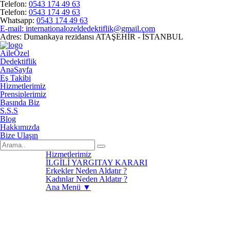
Telefon:
0543 174 49 63
Telefon:
0543 174 49 63
Whatsapp:
0543 174 49 63
E-mail:
internationalozeldedektiflik@gmail.com
Adres:
Dumankaya rezidansı ATAŞEHİR - İSTANBUL
Aile
Özel
Dedektiflik
AnaSayfa
Eş Takibi
Hizmetlerimiz
Prensiplerimiz
Basında Biz
S.S.S
Blog
Hakkımızda
Bize Ulaşın
Hizmetlerimiz
İLGİLİ YARGITAY KARARI
Erkekler Neden Aldatır ?
Kadınlar Neden Aldatır ?
Ana Menü ▼