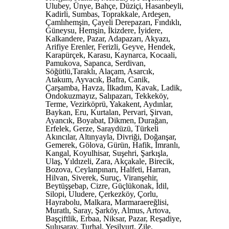
Ulubey, Ünye, Bahçe, Düziçi, Hasanbeyli,
Kadirli, Sumbas, Toprakkale, Ardeşen,
Çamlıhemşin, Çayeli Derepazarı, Fındıklı,
Güneysu, Hemşin, İkizdere, İyidere,
Kalkandere, Pazar, Adapazarı, Akyazı,
Arifiye Erenler, Ferizli, Geyve, Hendek,
Karapürçek, Karasu, Kaynarca, Kocaali,
Pamukova, Sapanca, Serdivan,
Söğütlü,Taraklı, Alaçam, Asarcık,
Atakum, Ayvacık, Bafra, Canik,
Çarşamba, Havza, İlkadım, Kavak, Ladik,
Ondokuzmayız, Salıpazarı, Tekkeköy,
Terme, Vezirköprü, Yakakent, Aydınlar,
Baykan, Eru, Kurtalan, Pervari, Şirvan,
Ayancık, Boyabat, Dikmen, Durağan,
Erfelek, Gerze, Saraydüzü, Türkeli
Akıncılar, Altınyayla, Divriği, Doğanşar,
Gemerek, Gölova, Gürün, Hafik, İmranlı,
Kangal, Koyulhisar, Suşehri, Şarkışla,
Ulaş, Yıldızeli, Zara, Akçakale, Birecik,
Bozova, Ceylanpınarı, Halfeti, Harran,
Hilvan, Siverek, Suruç, Viranşehir,
Beytüşşebap, Cizre, Güçlükonak, İdil,
Silopi, Uludere, Çerkezköy, Çorlu,
Hayrabolu, Malkara, Marmaraereğlisi,
Muratlı, Saray, Şarköy, Almus, Artova,
Başçiftlik, Erbaa, Niksar, Pazar, Reşadiye,
Sulusaray, Turhal, Yeşilyurt, Zile,