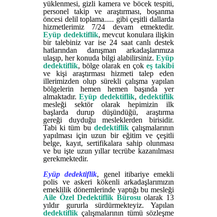
yüklenmesi, gizli kamera ve böcek tespiti,
personel takip ve araştırması, boşanma
öncesi delil toplama..... gibi çeşitli dallarda
hizmetlerimiz 7/24 devam etmektedir.
Eyüp dedektiflik
, mevcut konulara ilişkin
bir talebiniz var ise 24 saat canlı destek
hatlarından danışman arkadaşlarımıza
ulaşıp, her konuda bilgi alabilirsiniz.
Eyüp
dedektiflik
, bölge olarak en çok
eş takibi
ve kişi araştırması hizmeti talep eden
illerimizden olup sürekli çalışma yapılan
bölgelerin hemen hemen başında yer
almaktadır.
Eyüp dedektiflik
,
dedektiflik
mesleği sektör olarak hepimizin ilk
başlarda durup düşündüğü, araştırma
gereği duyduğu mesleklerden birisidir.
Tabi ki tüm bu
dedektiflik
çalışmalarının
yapılması için uzun bir eğitim ve çeşitli
belge, kayıt, sertifikalara sahip olunması
ve bu işte uzun yıllar tecrübe kazanılması
gerekmektedir.
Eyüp dedektiflik
, genel itibariye emekli
polis ve askeri kökenli arkadaşlarımızın
emeklilik dönemlerinde yaptığı bu mesleği
Aile Özel Dedektiflik Bürosu
olarak 13
yıldır gururla sürdürmekteyiz. Yapılan
dedektiflik
çalışmalarının tümü sözleşme