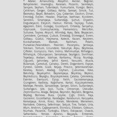
* Adalar, Arnavutköy, Ataşehir, Avcılar, Bağcılar,
Bahçelievler, İmamoğlu, Karaisalı, Pozantı, Saimbeyli,
Sarıçam, Seyhan, Tufanbeyli, Yumurtalık, Yüreğir, Besni,
Çelikhan, Gerger, Gölbaşı, Kahta, Samsat, Sincik, Tut,
Basmakçı, Bayat, Bolvadin, Çay, Çobanlar, Dazkırı, Dinar,
Emirdağ, Evciler, Hocalar, İhsaniye, İscehisar, Kızılören,
Sandıklı, Sinanpaşa, Sultandağı, Şuhut, Diyadin,
Doğubeyazıt, Eleşkirt, Hamur, Patnos, Taşlıçay, Tutak,
Ağaçören, Eskil, Gülağaç, Güzelyurt, Ortaköy, Sarıyahşi,
Göynücek, Gümüşhacıköy, Hamamözü, Merzifon,
Suluova, Taşova, Akyurt, Altındağ, Ayaş, Bala, Beypazarı,
Çamlıdere, Çankaya, Çubuk, Elmadağ, Etimesgut, Evren,
Gölbaşı, Güdül, Haymana, Kalecik, Kazan, Keçiören,
Kızılcahamam, Mamak, Nallıhan, Polatlı,
Pursaklar,Palandöken, Pasinler, Pazaryolu, Şenkaya,
Tekman, Tortum, Uzundere, Yakutiye, Alpu, Beylikova,
Çifteler, Günyüzü, Han, İnönü, Mahmudiye, Mihalgazi,
Mihalıççık, Odunpazarı, Sarıcakaya, Seyitgazi, Sivrihisar,
Tepebaşı, Araban, İslahiye, Karkamış, Nizip, Nurdağı,
Oğuzeli, Şahinbey, Şehit Kamil, Yavuzeli, Alucra,
Bulancak, Çamoluk, Çanakçı, Dereli, Doğankent, Espiye,
Eynesil, Görele, Güce, Keşap, Piraziz, Şebinkarahisar,
Karataş, Kozan, Aladağ, Ceyhan, Çukurova, Feke,
Bakırköy, Başakşehir, Bayrampaşa, Beşiktaş, Beykoz,
Beylikdüzü, Beyoğlu, Büyükçekmece, Çatalca, Çekmeköy,
Esenler, Esenyurt, Eyüp, Fatih, Gaziosmanpaşa,
Güngören, Kadıköy, Kağıthane, Kartal, Küçükçekmece,
Maltepe, Pendik, Sancaktepe, Sarıyer, Silivri, Sultanbeyli,
Sultangazi, Şile, Şişli, Tuzla, Ümraniye, Üsküdar,
Zeytinburnu, Aliağa, Balçova, Bayındır, Bayraklı, Bergama,
Beydağ, Bornova, Buca, Çeşme, Çiğli, Dikili, Foça,
Gaziemir, Güzelbahçe, Karabağlar, Karaburun, Karşıyaka,
Kemalpaşa, Kınık, Kiraz, Konak, Menderes, Menemen,
Narlıdere, Ödemiş, Seferihisar, Selçuk, Tire, Torbalı, Urla,
Afşin, Andırın, Çağlayancerit, Ekinözü, Elbistan, Göksun,
Nurhak, Pazarcık, Türkoğlu, Eflani, Eskipazar, Ovacık,
Safranbolu, Yenice, Ayrancı, Başyayla, Ermenek,
Kazımkarabekir, Sarıveliler, Akyaka, Arpaçay, Digor,