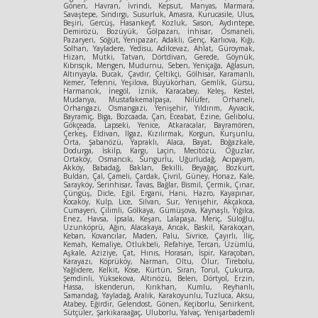
Gönen, Havran, İvrindi, Kepsut, Manyas, Marmara,
Savaştepe, Sındırgı, Susurluk, Amasra, Kurucasile, Ulus,
Beşiri, Gercüş, Hasankeyf, Kozluk, Sason, Aydıntepe,
Demirözü, Bozüyük, Gölpazarı, İnhisar, Osmaneli,
Pazaryeri, Söğüt, Yenipazar, Adaklı, Genç, Karlıova, Kığı,
Solhan, Yayladere, Yedisu, Adilcevaz, Ahlat, Güroymak,
Hizan, Mutki, Tatvan, Dörtdivan, Gerede, Göynük,
Kıbrısçık, Mengen, Mudurnu, Seben, Yeniçağa, Ağlasun,
Altınyayla, Bucak, Çavdır, Çeltikçi, Gölhisar, Karamanlı,
Kemer, Tefenni, Yeşilova, Büyükorhan, Gemlik, Gürsu,
Harmancık, İnegöl, İznik, Karacabey, Keleş, Kestel,
Mudanya, Mustafakemalpaşa, Nilüfer, Orhaneli,
Orhangazi, Osmangazi, Yenişehir, Yıldırım, Ayvacık,
Bayramiç, Biga, Bozcaada, Çan, Eceabat, Ezine, Gelibolu,
Gökçeada, Lapseki, Yenice, Atkaracalar, Bayramören,
Çerkeş, Eldivan, Ilgaz, Kızılırmak, Korgun, Kurşunlu,
Orta, Şabanözü, Yapraklı, Alaca, Bayat, Boğazkale,
Dodurga, İskilp, Kargı, Laçin, Mecitözü, Oğuzlar,
Ortaköy, Osmancık, Sungurlu, Uğurludağ, Acıpayam,
Akköy, Babadağ, Baklan, Bekilli, Beyağaç, Bozkurt,
Buldan, Çal, Çameli, Çardak, Çivril, Güney, Honaz, Kale,
Sarayköy, Serinhisar, Tavas, Bağlar, Bismil, Çermik, Çınar,
Çüngüş, Dicle, Eğil, Ergani, Hani, Hazro, Kayapınar,
Kocaköy, Kulp, Lice, Silvan, Sur, Yenişehir, Akçakoca,
Cumayeri, Çilimli, Gölkaya, Gümüşova, Kaynaşlı, Yığılca,
Enez, Havsa, İpsala, Keşan, Lalapaşa, Meriç, Süloğlu,
Uzunköprü, Ağın, Alacakaya, Arıcak, Baskil, Karakoçan,
Keban, Kovancılar, Maden, Palu, Sivrice, Çayırlı, İliç,
Kemah, Kemaliye, Otlukbeli, Refahiye, Tercan, Üzümlü,
Aşkale, Aziziye, Çat, Hınıs, Horasan, İspir, Karaçoban,
Karayazı, Köprüköy, Narman, Oltu, Olur, Tirebolu,
Yağlıdere, Kelkit, Köse, Kürtün, Siran, Torul, Çukurca,
Şemdinli, Yüksekova, Altınözü, Belen, Dörtyol, Erzin,
Hassa, İskenderun, Kırıkhan, Kumlu, Reyhanlı,
Samandağ, Yayladağ, Aralık, Karakoyunlu, Tuzluca, Aksu,
Atabey, Eğirdir, Gelendost, Gönen, Keçiborlu, Senirkent,
Sütçüler, Şarkikaraağaç, Uluborlu, Yalvaç, Yenişarbademli