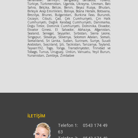
Türkiye, Türkmenistan, Uganda, Ukrayna, Umman, Batı
Sahra, Belçika, Belize, Benin, Beyaz Rusya, Bhutan,
Birleşik Arap Emirlikleri, Bolivya, Bosna Hersek, Botsvana,
Brezilya, Brunei, Bulgaristan, Burkina Faso, Burundi,
Cezayir, Cibuti, Çad, Çek Cumhuriyeti, Çin Halk
Cumhuriyeti, Dağlık Karabağ Cumhuriyeti, Danimarka,
Doğu Timor, Dominik Cumhuriyeti, Dominika, Ekvador,
Ekvator Ginesi, El Salvador, Abhazya, Afganistan,
Sealand, Senegal, Seyşeller, Sırbistan, Sierra Leone,
Singapur, Slovakya, Slovenya, Solomon Adaları, Somali,
Somaliland, Sri Lanka, Sudan, Surinam, Suriye, Suudi
Arabistan, Svaziland, Şili, Tacikistan, Tanzanya, Tayland,
Tayvan192, Togo, Tonga, Transdinyester, Trinidad ve
Tobago, Tunus, Uruguay, Ürdün, Vanuatu, Yeşil Burun,
Yunanistan, Zambiya, Zimbabve
İLETIŞIM
Telefon 1:
0543 174 49
63