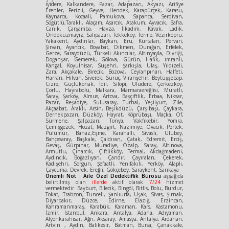
İyidere, Kalkandere, Pazar, Adapazarı, Akyazı, Arifiye
Erenler, Ferizli, Geyve, Hendek, Karapürçek, Karasu,
Kaynarca, Kocaali, Pamukova, Sapanca, Serdivan,
Söğütlü,Taraklı, Alaçam, Asarcık, Atakum, Ayvacık, Bafra,
Canik, Çarşamba, Havza, İlkadım, Kavak, Ladik,
Ondokuzmayız, Salıpazarı, Tekkeköy, Terme, Vezirköprü,
Yakakent, Aydınlar, Baykan, Eru, Kurtalan, Pervari,
Şirvan, Ayancık, Boyabat, Dikmen, Durağan, Erfelek,
Gerze, Saraydüzü, Türkeli Akıncılar, Altınyayla, Divriği,
Doğanşar, Gemerek, Gölova, Gürün, Hafik, İmranlı,
Kangal, Koyulhisar, Suşehri, Şarkışla, Ulaş, Yıldızeli,
Zara, Akçakale, Birecik, Bozova, Ceylanpınarı, Halfeti,
Harran, Hilvan, Siverek, Suruç, Viranşehir, Beytüşşebap,
Cizre, Güçlükonak, İdil, Silopi, Uludere, Çerkezköy,
Çorlu, Hayrabolu, Malkara, Marmaraereğlisi, Muratlı,
Saray, Şarköy, Almus, Artova, Başçiftlik, Erbaa, Niksar,
Pazar, Reşadiye, Sulusaray, Turhal, Yeşilyurt, Zile,
Akçaabat, Araklı, Arsin, Beşikdüzü, Çarşıbaşı, Çaykara,
Dernekpazarı, Düzköy, Hayrat, Köprübaşı, Maçka, Of,
Sürmene, Şalpazarı, Tonya, Vakfıkebir, Yomra,
Çemişgezek, Hozat, Mazgirt, Nazımiye, Ovacık, Pertek,
Pülümür, Banaz,Eşme, Karahallı, Sivaslı, Ulubey,
Bahçesaray, Başkale, Çaldıran, Çatak, Edremit, Erciş,
Gevaş, Gürpınar, Muradiye, Özalp, Saray, Altınova,
Armutlu, Çınarcık, Çiftlikköy, Termal, Akdağmadeni,
Aydıncık, Boğazlıyan, Çandır, Çayıralan, Çekerek,
Kadışehri, Sorgun, Şefaatli, Yenifakılı, Yerköy, Alaplı,
Çaycuma, Devrek, Ereğli, Gökçebey, Saraykent, Sarıkaya
Önemli Not : Aile Özel Dedektiflik Bürosu
aşşağıda
belirtilmiş olan
illerde
aktif olarak
7/24
hizmet
vermektedir. Bayburt, Bilecik, Bingöl, Bitlis, Bolu, Burdur,
Tokat, Trabzon, Tunceli, Şanlıurfa, Uşak, Sivas, Şırnak,
Diyarbakır, Düzce, Edirne, Elazığ, Erzincan,
Kahramanmaraş, Karabük, Karaman, Kars, Kastamonu,
İzmir, İstanbul, Ankara, Antalya, Adana, Adıyaman,
Afyonkarahisar, Ağrı, Aksaray, Amasya, Antalya, Ardahan,
Artvin , Aydın, Balıkesir, Batman, Bursa, Çanakkale,