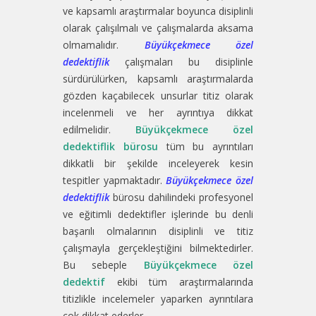
ve kapsamlı araştırmalar boyunca disiplinli
olarak çalışılmalı ve çalışmalarda aksama
olmamalıdır.
Büyükçekmece özel
dedektiflik
çalışmaları bu disiplinle
sürdürülürken, kapsamlı araştırmalarda
gözden kaçabilecek unsurlar titiz olarak
incelenmeli ve her ayrıntıya dikkat
edilmelidir.
Büyükçekmece özel
dedektiflik bürosu
tüm bu ayrıntıları
dikkatli bir şekilde inceleyerek kesin
tespitler yapmaktadır.
Büyükçekmece özel
dedektiflik
bürosu dahilindeki profesyonel
ve eğitimli dedektifler işlerinde bu denli
başarılı olmalarının disiplinli ve titiz
çalışmayla gerçekleştiğini bilmektedirler.
Bu sebeple
Büyükçekmece özel
dedektif
ekibi tüm araştırmalarında
titizlikle incelemeler yaparken ayrıntılara
çok dikkat ederler.