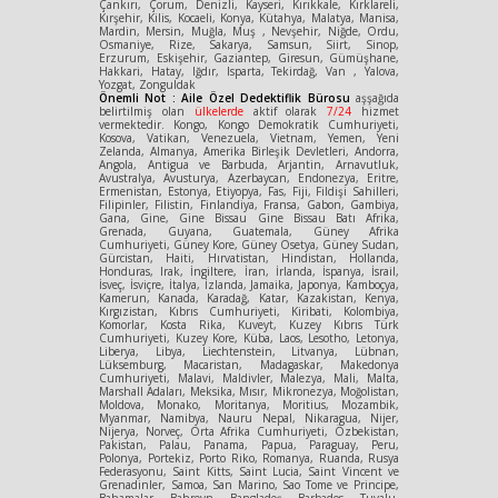
Çankırı, Çorum, Denizli, Kayseri, Kırıkkale, Kırklareli,
Kırşehir, Kilis, Kocaeli, Konya, Kütahya, Malatya, Manisa,
Mardin, Mersin, Muğla, Muş , Nevşehir, Niğde, Ordu,
Osmaniye, Rize, Sakarya, Samsun, Siirt, Sinop,
Erzurum, Eskişehir, Gaziantep, Giresun, Gümüşhane,
Hakkari, Hatay, Iğdır, Isparta, Tekirdağ, Van , Yalova,
Yozgat, Zonguldak
Önemli Not : Aile Özel Dedektiflik Bürosu
aşşağıda
belirtilmiş olan
ülkelerde
aktif olarak
7/24
hizmet
vermektedir. Kongo, Kongo Demokratik Cumhuriyeti,
Kosova, Vatikan, Venezuela, Vietnam, Yemen, Yeni
Zelanda, Almanya, Amerika Birleşik Devletleri, Andorra,
Angola, Antigua ve Barbuda, Arjantin, Arnavutluk,
Avustralya, Avusturya, Azerbaycan, Endonezya, Eritre,
Ermenistan, Estonya, Etiyopya, Fas, Fiji, Fildişi Sahilleri,
Filipinler, Filistin, Finlandiya, Fransa, Gabon, Gambiya,
Gana, Gine, Gine Bissau Gine Bissau Batı Afrika,
Grenada, Guyana, Guatemala, Güney Afrika
Cumhuriyeti, Güney Kore, Güney Osetya, Güney Sudan,
Gürcistan, Haiti, Hırvatistan, Hindistan, Hollanda,
Honduras, Irak, İngiltere, İran, İrlanda, İspanya, İsrail,
İsveç, İsviçre, İtalya, İzlanda, Jamaika, Japonya, Kamboçya,
Kamerun, Kanada, Karadağ, Katar, Kazakistan, Kenya,
Kırgızistan, Kıbrıs Cumhuriyeti, Kiribati, Kolombiya,
Komorlar, Kosta Rika, Kuveyt, Kuzey Kıbrıs Türk
Cumhuriyeti, Kuzey Kore, Küba, Laos, Lesotho, Letonya,
Liberya, Libya, Liechtenstein, Litvanya, Lübnan,
Lüksemburg, Macaristan, Madagaskar, Makedonya
Cumhuriyeti, Malavi, Maldivler, Malezya, Mali, Malta,
Marshall Adaları, Meksika, Mısır, Mikronezya, Moğolistan,
Moldova, Monako, Moritanya, Moritius, Mozambik,
Myanmar, Namibya, Nauru Nepal, Nikaragua, Nijer,
Nijerya, Norveç, Orta Afrika Cumhuriyeti, Özbekistan,
Pakistan, Palau, Panama, Papua, Paraguay, Peru,
Polonya, Portekiz, Porto Riko, Romanya, Ruanda, Rusya
Federasyonu, Saint Kitts, Saint Lucia, Saint Vincent ve
Grenadinler, Samoa, San Marino, Sao Tome ve Principe,
Bahamalar, Bahreyn, Bangladeş, Barbados, Tuvalu,