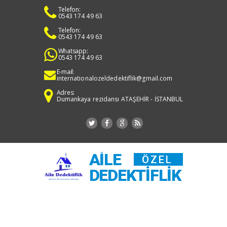
Telefon:
0543 174 49 63
Telefon:
0543 174 49 63
Whatsapp:
0543 174 49 63
E-mail:
internationalozeldedektiflik@gmail.com
Adres:
Dumankaya rezidansı ATAŞEHİR - İSTANBUL
AILE
ÖZEL
DEDEKTIFLIK