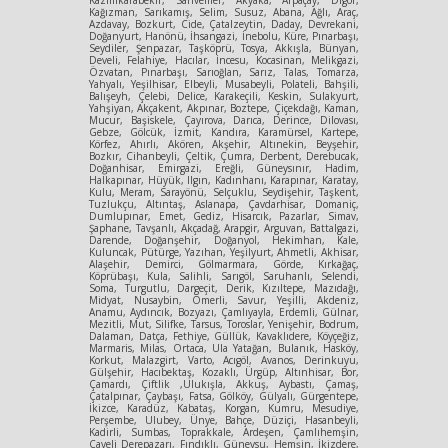
Kağızman, Sarıkamış, Selim, Susuz, Abana, Ağlı, Araç,
Azdavay, Bozkurt, Cide, Çatalzeytin, Daday, Devrekani,
Doğanyurt, Hanönü, İhsangazi, İnebolu, Küre, Pınarbaşı,
Seydiler, Şenpazar, Taşköprü, Tosya, Akkışla, Bünyan,
Develi, Felahiye, Hacılar, İncesu, Kocasinan, Melikgazi,
Özvatan, Pınarbaşı, Sarıoğlan, Sarız, Talas, Tomarza,
Yahyalı, Yeşilhisar, Elbeyli, Musabeyli, Polateli, Bahşili,
Balışeyh, Çelebi, Delice, Karakeçili, Keskin, Sulakyurt,
Yahşiyan, Akçakent, Akpınar, Boztepe, Çiçekdağı, Kaman,
Mucur, Başiskele, Çayırova, Darıca, Derince, Dilovası,
Gebze, Gölcük, İzmit, Kandıra, Karamürsel, Kartepe,
Körfez, Ahırlı, Akören, Akşehir, Altınekin, Beyşehir,
Bozkır, Cihanbeyli, Çeltik, Çumra, Derbent, Derebucak,
Doğanhisar, Emirgazi, Ereğli, Güneysınır, Hadim,
Halkapınar, Hüyük, Ilgın, Kadınhanı, Karapınar, Karatay,
Kulu, Meram, Sarayönü, Selçuklu, Seydişehir, Taşkent,
Tuzlukçu, Altıntaş, Aslanapa, Çavdarhisar, Domaniç,
Dumlupınar, Emet, Gediz, Hisarcık, Pazarlar, Simav,
Şaphane, Tavşanlı, Akçadağ, Arapgir, Arguvan, Battalgazi,
Darende, Doğanşehir, Doğanyol, Hekimhan, Kale,
Kuluncak, Pütürge, Yazıhan, Yeşilyurt, Ahmetli, Akhisar,
Alaşehir, Demirci, Gölmarmara, Görde, Kırkağaç,
Köprübaşı, Kula, Salihli, Sarıgöl, Saruhanlı, Selendi,
Soma, Turgutlu, Dargeçit, Derik, Kızıltepe, Mazıdağı,
Midyat, Nusaybin, Ömerli, Savur, Yeşilli, Akdeniz,
Anamu, Aydıncık, Bozyazı, Çamlıyayla, Erdemli, Gülnar,
Mezitli, Mut, Silifke, Tarsus, Toroslar, Yenişehir, Bodrum,
Dalaman, Datça, Fethiye, Güllük, Kavaklıdere, Köyçeğiz,
Marmaris, Milas, Ortaca, Ula Yatağan, Bulanık, Hasköy,
Korkut, Malazgirt, Varto, Acıgöl, Avanos, Derinkuyu,
Gülşehir, Hacıbektaş, Kozaklı, Ürgüp, Altınhisar, Bor,
Çamardı, Çiftlik ,Ulukışla, Akkuş, Aybastı, Çamaş,
Çatalpınar, Çaybaşı, Fatsa, Gölköy, Gülyalı, Gürgentepe,
İkizce, Karadüz, Kabataş, Korgan, Kumru, Mesudiye,
Perşembe, Ulubey, Ünye, Bahçe, Düziçi, Hasanbeyli,
Kadirli, Sumbas, Toprakkale, Ardeşen, Çamlıhemşin,
Çayeli Derepazarı, Fındıklı, Güneysu, Hemşin, İkizdere,