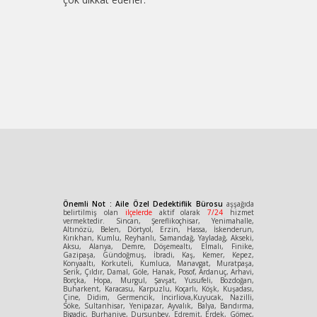
Önemli Not : Aile Özel Dedektiflik Bürosu
aşşağıda
belirtilmiş olan
ilçelerde
aktif olarak
7/24
hizmet
vermektedir. Sincan, Şereflikoçhisar, Yenimahalle,
Altınözü, Belen, Dörtyol, Erzin, Hassa, İskenderun,
Kırıkhan, Kumlu, Reyhanlı, Samandağ, Yayladağ, Akseki,
Aksu, Alanya, Demre, Döşemealtı, Elmalı, Finike,
Gazipaşa, Gündoğmuş, İbradi, Kaş, Kemer, Kepez,
Konyaaltı, Korkuteli, Kumluca, Manavgat, Muratpaşa,
Serik, Çıldır, Damal, Göle, Hanak, Posof, Ardanuç, Arhavi,
Borçka, Hopa, Murgul, Şavşat, Yusufeli, Bozdoğan,
Buharkent, Karacasu, Karpuzlu, Koçarlı, Köşk, Kuşadası,
Çine, Didim, Germencik, İncirliova,Kuyucak, Nazilli,
Söke, Sultanhisar, Yenipazar, Ayvalık, Balya, Bandırma,
Bigadiç, Burhaniye, Dursunbey, Edremit, Erdek, Gömeç,