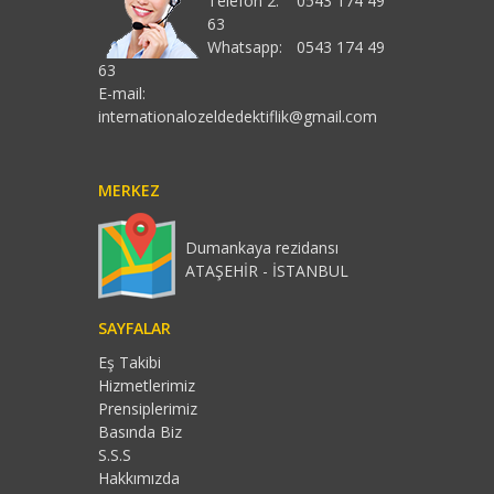
Telefon 2:
0543 174 49
63
Whatsapp:
0543 174 49
63
E-mail:
internationalozeldedektiflik@gmail.com
MERKEZ
Dumankaya rezidansı
ATAŞEHİR - İSTANBUL
SAYFALAR
Eş Takibi
Hizmetlerimiz
Prensiplerimiz
Basında Biz
S.S.S
Hakkımızda