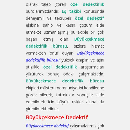
olarak talep gören
özel dedektiflik
bürolarımızdandır.
Eş takibi
konusunda
deneyimli ve tecrübeli
özel dedektif
ekibine sahip ve kesin çözüm elde
etmekte uzmanlaşmış bu ekiple bir çok
başarı etmiş olan
Büyükçekmece
dedektiflik bürosu
, sizlere hizmet
vermekten onur duyar.
Büyükçekmece
dedektiflik bürosu
yüksek disiplin ve aşırı
titizlikle
özel dedektiflik
araştırmaları
yürütürek sonuç odaklı çalışmaktadır.
Büyükçekmece dedektiflik bürosu
ekipleri müşteri memnuniyetini kendilerine
görev bilerek, tatminkar sonuçlar elde
edebilmek için büyük riskler altına da
girebilmektedirler.
Büyükçekmece Dedektif
Büyükçekmece dedektif
çalışmalarımız çok