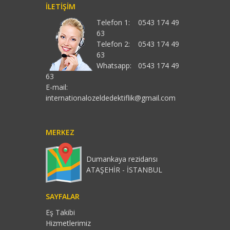
İLETIŞIM
Telefon 1:
0543 174 49
63
Telefon 2:
0543 174 49
63
Whatsapp:
0543 174 49
63
E-mail:
internationalozeldedektiflik@gmail.com
MERKEZ
Dumankaya rezidansı
ATAŞEHİR - İSTANBUL
SAYFALAR
Eş Takibi
Hizmetlerimiz