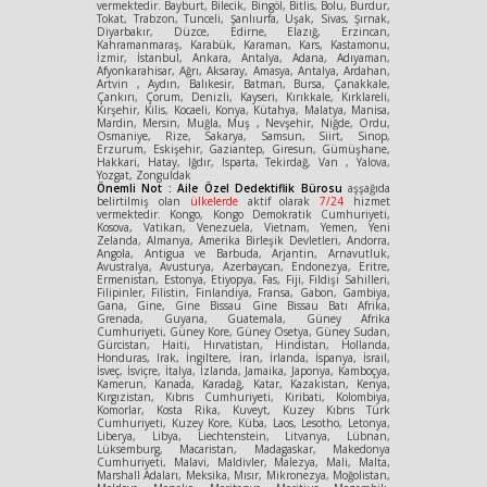
vermektedir. Bayburt, Bilecik, Bingöl, Bitlis, Bolu, Burdur,
Tokat, Trabzon, Tunceli, Şanlıurfa, Uşak, Sivas, Şırnak,
Diyarbakır, Düzce, Edirne, Elazığ, Erzincan,
Kahramanmaraş, Karabük, Karaman, Kars, Kastamonu,
İzmir, İstanbul, Ankara, Antalya, Adana, Adıyaman,
Afyonkarahisar, Ağrı, Aksaray, Amasya, Antalya, Ardahan,
Artvin , Aydın, Balıkesir, Batman, Bursa, Çanakkale,
Çankırı, Çorum, Denizli, Kayseri, Kırıkkale, Kırklareli,
Kırşehir, Kilis, Kocaeli, Konya, Kütahya, Malatya, Manisa,
Mardin, Mersin, Muğla, Muş , Nevşehir, Niğde, Ordu,
Osmaniye, Rize, Sakarya, Samsun, Siirt, Sinop,
Erzurum, Eskişehir, Gaziantep, Giresun, Gümüşhane,
Hakkari, Hatay, Iğdır, Isparta, Tekirdağ, Van , Yalova,
Yozgat, Zonguldak
Önemli Not : Aile Özel Dedektiflik Bürosu
aşşağıda
belirtilmiş olan
ülkelerde
aktif olarak
7/24
hizmet
vermektedir. Kongo, Kongo Demokratik Cumhuriyeti,
Kosova, Vatikan, Venezuela, Vietnam, Yemen, Yeni
Zelanda, Almanya, Amerika Birleşik Devletleri, Andorra,
Angola, Antigua ve Barbuda, Arjantin, Arnavutluk,
Avustralya, Avusturya, Azerbaycan, Endonezya, Eritre,
Ermenistan, Estonya, Etiyopya, Fas, Fiji, Fildişi Sahilleri,
Filipinler, Filistin, Finlandiya, Fransa, Gabon, Gambiya,
Gana, Gine, Gine Bissau Gine Bissau Batı Afrika,
Grenada, Guyana, Guatemala, Güney Afrika
Cumhuriyeti, Güney Kore, Güney Osetya, Güney Sudan,
Gürcistan, Haiti, Hırvatistan, Hindistan, Hollanda,
Honduras, Irak, İngiltere, İran, İrlanda, İspanya, İsrail,
İsveç, İsviçre, İtalya, İzlanda, Jamaika, Japonya, Kamboçya,
Kamerun, Kanada, Karadağ, Katar, Kazakistan, Kenya,
Kırgızistan, Kıbrıs Cumhuriyeti, Kiribati, Kolombiya,
Komorlar, Kosta Rika, Kuveyt, Kuzey Kıbrıs Türk
Cumhuriyeti, Kuzey Kore, Küba, Laos, Lesotho, Letonya,
Liberya, Libya, Liechtenstein, Litvanya, Lübnan,
Lüksemburg, Macaristan, Madagaskar, Makedonya
Cumhuriyeti, Malavi, Maldivler, Malezya, Mali, Malta,
Marshall Adaları, Meksika, Mısır, Mikronezya, Moğolistan,