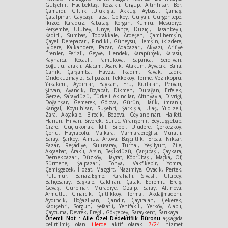
Gülşehir, Hacıbektaş, Kozaklı, Ürgüp, Altınhisar, Bor,
Çamardı, Çiftlik ,Ulukışla, Akkuş, Aybastı, Çamaş,
Çatalpınar, Çaybaşı, Fatsa, Gölköy, Gülyalı, Gürgentepe,
İkizce, Karadüz, Kabataş, Korgan, Kumru, Mesudiye,
Perşembe, Ulubey, Ünye, Bahçe, Düziçi, Hasanbeyli,
Kadirli, Sumbas, Toprakkale, Ardeşen, Çamlıhemşin,
Çayeli Derepazarı, Fındıklı, Güneysu, Hemşin, İkizdere,
İyidere, Kalkandere, Pazar, Adapazarı, Akyazı, Arifiye
Erenler, Ferizli, Geyve, Hendek, Karapürçek, Karasu,
Kaynarca, Kocaali, Pamukova, Sapanca, Serdivan,
Söğütlü,Taraklı, Alaçam, Asarcık, Atakum, Ayvacık, Bafra,
Canik, Çarşamba, Havza, İlkadım, Kavak, Ladik,
Ondokuzmayız, Salıpazarı, Tekkeköy, Terme, Vezirköprü,
Yakakent, Aydınlar, Baykan, Eru, Kurtalan, Pervari,
Şirvan, Ayancık, Boyabat, Dikmen, Durağan, Erfelek,
Gerze, Saraydüzü, Türkeli Akıncılar, Altınyayla, Divriği,
Doğanşar, Gemerek, Gölova, Gürün, Hafik, İmranlı,
Kangal, Koyulhisar, Suşehri, Şarkışla, Ulaş, Yıldızeli,
Zara, Akçakale, Birecik, Bozova, Ceylanpınarı, Halfeti,
Harran, Hilvan, Siverek, Suruç, Viranşehir, Beytüşşebap,
Cizre, Güçlükonak, İdil, Silopi, Uludere, Çerkezköy,
Çorlu, Hayrabolu, Malkara, Marmaraereğlisi, Muratlı,
Saray, Şarköy, Almus, Artova, Başçiftlik, Erbaa, Niksar,
Pazar, Reşadiye, Sulusaray, Turhal, Yeşilyurt, Zile,
Akçaabat, Araklı, Arsin, Beşikdüzü, Çarşıbaşı, Çaykara,
Dernekpazarı, Düzköy, Hayrat, Köprübaşı, Maçka, Of,
Sürmene, Şalpazarı, Tonya, Vakfıkebir, Yomra,
Çemişgezek, Hozat, Mazgirt, Nazımiye, Ovacık, Pertek,
Pülümür, Banaz,Eşme, Karahallı, Sivaslı, Ulubey,
Bahçesaray, Başkale, Çaldıran, Çatak, Edremit, Erciş,
Gevaş, Gürpınar, Muradiye, Özalp, Saray, Altınova,
Armutlu, Çınarcık, Çiftlikköy, Termal, Akdağmadeni,
Aydıncık, Boğazlıyan, Çandır, Çayıralan, Çekerek,
Kadışehri, Sorgun, Şefaatli, Yenifakılı, Yerköy, Alaplı,
Çaycuma, Devrek, Ereğli, Gökçebey, Saraykent, Sarıkaya
Önemli Not : Aile Özel Dedektiflik Bürosu
aşşağıda
belirtilmiş olan
illerde
aktif olarak
7/24
hizmet