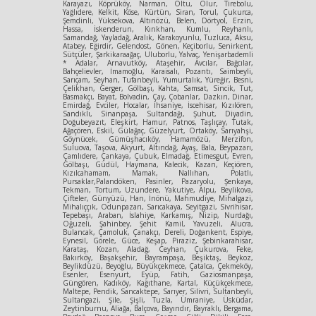
Karayazı, Köprüköy, Narman, Oltu, Olur, Tirebolu,
Yağlıdere, Kelkit, Köse, Kürtün, Siran, Torul, Çukurca,
Şemdinli, Yüksekova, Altınözü, Belen, Dörtyol, Erzin,
Hassa, İskenderun, Kırıkhan, Kumlu, Reyhanlı,
Samandağ, Yayladağ, Aralık, Karakoyunlu, Tuzluca, Aksu,
Atabey, Eğirdir, Gelendost, Gönen, Keçiborlu, Senirkent,
Sütçüler, Şarkikaraağaç, Uluborlu, Yalvaç, Yenişarbademli
* Adalar, Arnavutköy, Ataşehir, Avcılar, Bağcılar,
Bahçelievler, İmamoğlu, Karaisalı, Pozantı, Saimbeyli,
Sarıçam, Seyhan, Tufanbeyli, Yumurtalık, Yüreğir, Besni,
Çelikhan, Gerger, Gölbaşı, Kahta, Samsat, Sincik, Tut,
Basmakçı, Bayat, Bolvadin, Çay, Çobanlar, Dazkırı, Dinar,
Emirdağ, Evciler, Hocalar, İhsaniye, İscehisar, Kızılören,
Sandıklı, Sinanpaşa, Sultandağı, Şuhut, Diyadin,
Doğubeyazıt, Eleşkirt, Hamur, Patnos, Taşlıçay, Tutak,
Ağaçören, Eskil, Gülağaç, Güzelyurt, Ortaköy, Sarıyahşi,
Göynücek, Gümüşhacıköy, Hamamözü, Merzifon,
Suluova, Taşova, Akyurt, Altındağ, Ayaş, Bala, Beypazarı,
Çamlıdere, Çankaya, Çubuk, Elmadağ, Etimesgut, Evren,
Gölbaşı, Güdül, Haymana, Kalecik, Kazan, Keçiören,
Kızılcahamam, Mamak, Nallıhan, Polatlı,
Pursaklar,Palandöken, Pasinler, Pazaryolu, Şenkaya,
Tekman, Tortum, Uzundere, Yakutiye, Alpu, Beylikova,
Çifteler, Günyüzü, Han, İnönü, Mahmudiye, Mihalgazi,
Mihalıççık, Odunpazarı, Sarıcakaya, Seyitgazi, Sivrihisar,
Tepebaşı, Araban, İslahiye, Karkamış, Nizip, Nurdağı,
Oğuzeli, Şahinbey, Şehit Kamil, Yavuzeli, Alucra,
Bulancak, Çamoluk, Çanakçı, Dereli, Doğankent, Espiye,
Eynesil, Görele, Güce, Keşap, Piraziz, Şebinkarahisar,
Karataş, Kozan, Aladağ, Ceyhan, Çukurova, Feke,
Bakırköy, Başakşehir, Bayrampaşa, Beşiktaş, Beykoz,
Beylikdüzü, Beyoğlu, Büyükçekmece, Çatalca, Çekmeköy,
Esenler, Esenyurt, Eyüp, Fatih, Gaziosmanpaşa,
Güngören, Kadıköy, Kağıthane, Kartal, Küçükçekmece,
Maltepe, Pendik, Sancaktepe, Sarıyer, Silivri, Sultanbeyli,
Sultangazi, Şile, Şişli, Tuzla, Ümraniye, Üsküdar,
Zeytinburnu, Aliağa, Balçova, Bayındır, Bayraklı, Bergama,