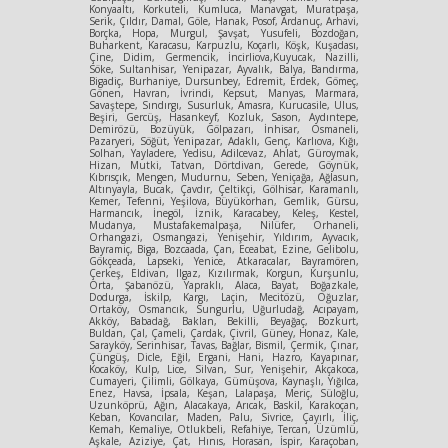
Konyaaltı, Korkuteli, Kumluca, Manavgat, Muratpaşa,
Serik, Çıldır, Damal, Göle, Hanak, Posof, Ardanuç, Arhavi,
Borçka, Hopa, Murgul, Şavşat, Yusufeli, Bozdoğan,
Buharkent, Karacasu, Karpuzlu, Koçarlı, Köşk, Kuşadası,
Çine, Didim, Germencik, İncirliova,Kuyucak, Nazilli,
Söke, Sultanhisar, Yenipazar, Ayvalık, Balya, Bandırma,
Bigadiç, Burhaniye, Dursunbey, Edremit, Erdek, Gömeç,
Gönen, Havran, İvrindi, Kepsut, Manyas, Marmara,
Savaştepe, Sındırgı, Susurluk, Amasra, Kurucasile, Ulus,
Beşiri, Gercüş, Hasankeyf, Kozluk, Sason, Aydıntepe,
Demirözü, Bozüyük, Gölpazarı, İnhisar, Osmaneli,
Pazaryeri, Söğüt, Yenipazar, Adaklı, Genç, Karlıova, Kığı,
Solhan, Yayladere, Yedisu, Adilcevaz, Ahlat, Güroymak,
Hizan, Mutki, Tatvan, Dörtdivan, Gerede, Göynük,
Kıbrısçık, Mengen, Mudurnu, Seben, Yeniçağa, Ağlasun,
Altınyayla, Bucak, Çavdır, Çeltikçi, Gölhisar, Karamanlı,
Kemer, Tefenni, Yeşilova, Büyükorhan, Gemlik, Gürsu,
Harmancık, İnegöl, İznik, Karacabey, Keleş, Kestel,
Mudanya, Mustafakemalpaşa, Nilüfer, Orhaneli,
Orhangazi, Osmangazi, Yenişehir, Yıldırım, Ayvacık,
Bayramiç, Biga, Bozcaada, Çan, Eceabat, Ezine, Gelibolu,
Gökçeada, Lapseki, Yenice, Atkaracalar, Bayramören,
Çerkeş, Eldivan, Ilgaz, Kızılırmak, Korgun, Kurşunlu,
Orta, Şabanözü, Yapraklı, Alaca, Bayat, Boğazkale,
Dodurga, İskilp, Kargı, Laçin, Mecitözü, Oğuzlar,
Ortaköy, Osmancık, Sungurlu, Uğurludağ, Acıpayam,
Akköy, Babadağ, Baklan, Bekilli, Beyağaç, Bozkurt,
Buldan, Çal, Çameli, Çardak, Çivril, Güney, Honaz, Kale,
Sarayköy, Serinhisar, Tavas, Bağlar, Bismil, Çermik, Çınar,
Çüngüş, Dicle, Eğil, Ergani, Hani, Hazro, Kayapınar,
Kocaköy, Kulp, Lice, Silvan, Sur, Yenişehir, Akçakoca,
Cumayeri, Çilimli, Gölkaya, Gümüşova, Kaynaşlı, Yığılca,
Enez, Havsa, İpsala, Keşan, Lalapaşa, Meriç, Süloğlu,
Uzunköprü, Ağın, Alacakaya, Arıcak, Baskil, Karakoçan,
Keban, Kovancılar, Maden, Palu, Sivrice, Çayırlı, İliç,
Kemah, Kemaliye, Otlukbeli, Refahiye, Tercan, Üzümlü,
Aşkale, Aziziye, Çat, Hınıs, Horasan, İspir, Karaçoban,