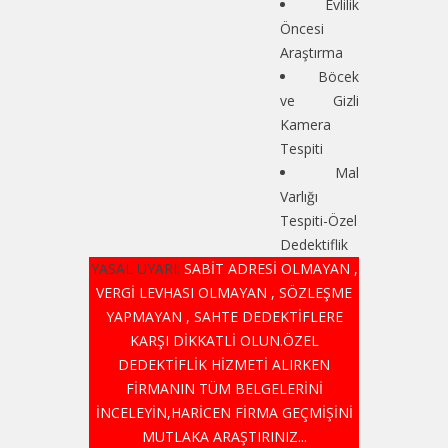
Evlilik
Öncesi
Araştırma
Böcek
ve Gizli
Kamera
Tespiti
Mal
Varlığı
Tespiti-Özel
Dedektiflik
YASAL UYARI:
SABİT ADRESİ OLMAYAN ,
VERGİ LEVHASI OLMAYAN , SÖZLEŞME
YAPMAYAN , SAHTE DEDEKTİFLERE
KARŞI DİKKATLİ OLUN.ÖZEL
DEDEKTİFLİK HİZMETİ ALIRKEN
FİRMANIN TÜM BELGELERİNİ
İNCELEYİN,HARİCEN FİRMA GEÇMİŞİNİ
MUTLAKA ARAŞTIRINIZ...