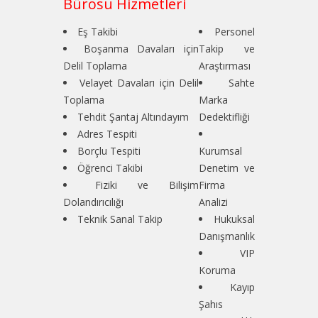
Bürosu Hizmetleri
Eş Takibi
Personel
Boşanma Davaları için
Takip ve
Delil Toplama
Araştırması
Velayet Davaları için Delil
Sahte
Toplama
Marka
Tehdit Şantaj Altındayım
Dedektifliği
Adres Tespiti
Borçlu Tespiti
Kurumsal
Öğrenci Takibi
Denetim ve
Fiziki ve Bilişim
Firma
Dolandırıcılığı
Analizi
Teknik Sanal Takip
Hukuksal
Danışmanlık
VIP
Koruma
Kayıp
Şahıs