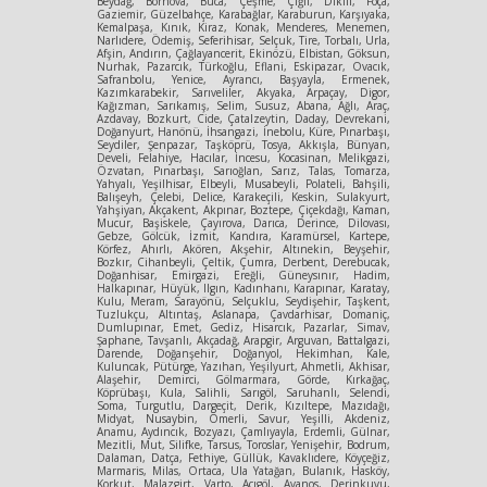
Beydağ, Bornova, Buca, Çeşme, Çiğli, Dikili, Foça,
Gaziemir, Güzelbahçe, Karabağlar, Karaburun, Karşıyaka,
Kemalpaşa, Kınık, Kiraz, Konak, Menderes, Menemen,
Narlıdere, Ödemiş, Seferihisar, Selçuk, Tire, Torbalı, Urla,
Afşin, Andırın, Çağlayancerit, Ekinözü, Elbistan, Göksun,
Nurhak, Pazarcık, Türkoğlu, Eflani, Eskipazar, Ovacık,
Safranbolu, Yenice, Ayrancı, Başyayla, Ermenek,
Kazımkarabekir, Sarıveliler, Akyaka, Arpaçay, Digor,
Kağızman, Sarıkamış, Selim, Susuz, Abana, Ağlı, Araç,
Azdavay, Bozkurt, Cide, Çatalzeytin, Daday, Devrekani,
Doğanyurt, Hanönü, İhsangazi, İnebolu, Küre, Pınarbaşı,
Seydiler, Şenpazar, Taşköprü, Tosya, Akkışla, Bünyan,
Develi, Felahiye, Hacılar, İncesu, Kocasinan, Melikgazi,
Özvatan, Pınarbaşı, Sarıoğlan, Sarız, Talas, Tomarza,
Yahyalı, Yeşilhisar, Elbeyli, Musabeyli, Polateli, Bahşili,
Balışeyh, Çelebi, Delice, Karakeçili, Keskin, Sulakyurt,
Yahşiyan, Akçakent, Akpınar, Boztepe, Çiçekdağı, Kaman,
Mucur, Başiskele, Çayırova, Darıca, Derince, Dilovası,
Gebze, Gölcük, İzmit, Kandıra, Karamürsel, Kartepe,
Körfez, Ahırlı, Akören, Akşehir, Altınekin, Beyşehir,
Bozkır, Cihanbeyli, Çeltik, Çumra, Derbent, Derebucak,
Doğanhisar, Emirgazi, Ereğli, Güneysınır, Hadim,
Halkapınar, Hüyük, Ilgın, Kadınhanı, Karapınar, Karatay,
Kulu, Meram, Sarayönü, Selçuklu, Seydişehir, Taşkent,
Tuzlukçu, Altıntaş, Aslanapa, Çavdarhisar, Domaniç,
Dumlupınar, Emet, Gediz, Hisarcık, Pazarlar, Simav,
Şaphane, Tavşanlı, Akçadağ, Arapgir, Arguvan, Battalgazi,
Darende, Doğanşehir, Doğanyol, Hekimhan, Kale,
Kuluncak, Pütürge, Yazıhan, Yeşilyurt, Ahmetli, Akhisar,
Alaşehir, Demirci, Gölmarmara, Görde, Kırkağaç,
Köprübaşı, Kula, Salihli, Sarıgöl, Saruhanlı, Selendi,
Soma, Turgutlu, Dargeçit, Derik, Kızıltepe, Mazıdağı,
Midyat, Nusaybin, Ömerli, Savur, Yeşilli, Akdeniz,
Anamu, Aydıncık, Bozyazı, Çamlıyayla, Erdemli, Gülnar,
Mezitli, Mut, Silifke, Tarsus, Toroslar, Yenişehir, Bodrum,
Dalaman, Datça, Fethiye, Güllük, Kavaklıdere, Köyçeğiz,
Marmaris, Milas, Ortaca, Ula Yatağan, Bulanık, Hasköy,
Korkut, Malazgirt, Varto, Acıgöl, Avanos, Derinkuyu,