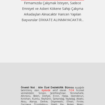
Firmamızda Çalışmak İsteyen, Sadece
Emniyet ve Askeri Kökene Sahip Çalışma
Arkadaşları Alınacaktır Haricen Yapılan
Başvurular DİKKATE ALINMAYACAKTIR...
Önemli Not : Aile Özel Dedektiflik Bürosu
aşşağıda
belirtilmiş olan
ilçelerde
aktif olarak
7/24
hizmet
vermektedir. Sincan, Şereflikoçhisar, Yenimahalle,
Altınözü, Belen, Dörtyol, Erzin, Hassa, İskenderun,
Kırıkhan, Kumlu, Reyhanlı, Samandağ, Yayladağ, Akseki,
Aksu, Alanya, Demre, Döşemealtı, Elmalı, Finike,
Gazipaşa, Gündoğmuş, İbradi, Kaş, Kemer, Kepez,