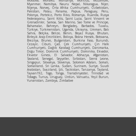
Moldova, Monako, Moritanya, Moritius, Mozambik,
Myanmar, Namibya, Nauru Nepal, Nikaragua, Nijer,
Nijerya, Norveç, Orta Afrika Cumhuriyeti, Özbekistan,
Pakistan, Palau, Panama, Papua, Paraguay, Peru,
Polonya, Portekiz, Porto Riko, Romanya, Ruanda, Rusya
Federasyonu, Saint Kitts, Saint Lucia, Saint Vincent ve
Grenadinler, Samoa, San Marino, Sao Tome ve Principe,
Bahamalar, Bahreyn, Bangladeş, Barbados, Tuvalu,
Türkiye, Türkmenistan, Uganda, Ukrayna, Umman, Batı
Sahra, Belçika, Belize, Benin, Beyaz Rusya, Bhutan,
Birleşik Arap Emirlikleri, Bolivya, Bosna Hersek, Botsvana,
Brezilya, Brunei, Bulgaristan, Burkina Faso, Burundi,
Cezayir, Cibuti, Çad, Çek Cumhuriyeti, Çin Halk
Cumhuriyeti, Dağlık Karabağ Cumhuriyeti, Danimarka,
Doğu Timor, Dominik Cumhuriyeti, Dominika, Ekvador,
Ekvator Ginesi, El Salvador, Abhazya, Afganistan,
Sealand, Senegal, Seyşeller, Sırbistan, Sierra Leone,
Singapur, Slovakya, Slovenya, Solomon Adaları, Somali,
Somaliland, Sri Lanka, Sudan, Surinam, Suriye, Suudi
Arabistan, Svaziland, Şili, Tacikistan, Tanzanya, Tayland,
Tayvan192, Togo, Tonga, Transdinyester, Trinidad ve
Tobago, Tunus, Uruguay, Ürdün, Vanuatu, Yeşil Burun,
Yunanistan, Zambiya, Zimbabve