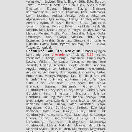
vermektedir. Bayburt, Bilecik, Bingöl, Bitlis, Bolu, Burdur,
Tokat, Trabzon, Tunceli, Şanlıurfa, Uşak, Sivas, Şırnak,
Diyarbakır, Düzce, Edirne, Elazığ, Erzincan,
Kahramanmaraş, Karabük, Karaman, Kars, Kastamonu,
İzmir, İstanbul, Ankara, Antalya, Adana, Adıyaman,
Afyonkarahisar, Ağrı, Aksaray, Amasya, Antalya, Ardahan,
Artvin , Aydın, Balıkesir, Batman, Bursa, Çanakkale,
Çankırı, Çorum, Denizli, Kayseri, Kırıkkale, Kırklareli,
Kırşehir, Kilis, Kocaeli, Konya, Kütahya, Malatya, Manisa,
Mardin, Mersin, Muğla, Muş , Nevşehir, Niğde, Ordu,
Osmaniye, Rize, Sakarya, Samsun, Siirt, Sinop,
Erzurum, Eskişehir, Gaziantep, Giresun, Gümüşhane,
Hakkari, Hatay, Iğdır, Isparta, Tekirdağ, Van , Yalova,
Yozgat, Zonguldak
Önemli Not : Aile Özel Dedektiflik Bürosu
aşşağıda
belirtilmiş olan
ülkelerde
aktif olarak
7/24
hizmet
vermektedir. Kongo, Kongo Demokratik Cumhuriyeti,
Kosova, Vatikan, Venezuela, Vietnam, Yemen, Yeni
Zelanda, Almanya, Amerika Birleşik Devletleri, Andorra,
Angola, Antigua ve Barbuda, Arjantin, Arnavutluk,
Avustralya, Avusturya, Azerbaycan, Endonezya, Eritre,
Ermenistan, Estonya, Etiyopya, Fas, Fiji, Fildişi Sahilleri,
Filipinler, Filistin, Finlandiya, Fransa, Gabon, Gambiya,
Gana, Gine, Gine Bissau Gine Bissau Batı Afrika,
Grenada, Guyana, Guatemala, Güney Afrika
Cumhuriyeti, Güney Kore, Güney Osetya, Güney Sudan,
Gürcistan, Haiti, Hırvatistan, Hindistan, Hollanda,
Honduras, Irak, İngiltere, İran, İrlanda, İspanya, İsrail,
İsveç, İsviçre, İtalya, İzlanda, Jamaika, Japonya, Kamboçya,
Kamerun, Kanada, Karadağ, Katar, Kazakistan, Kenya,
Kırgızistan, Kıbrıs Cumhuriyeti, Kiribati, Kolombiya,
Komorlar, Kosta Rika, Kuveyt, Kuzey Kıbrıs Türk
Cumhuriyeti, Kuzey Kore, Küba, Laos, Lesotho, Letonya,
Liberya, Libya, Liechtenstein, Litvanya, Lübnan,
Lüksemburg, Macaristan, Madagaskar, Makedonya
Cumhuriyeti, Malavi, Maldivler, Malezya, Mali, Malta,
Marshall Adaları, Meksika, Mısır, Mikronezya, Moğolistan,