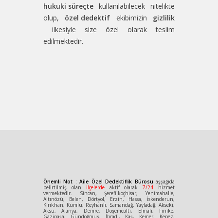
hukuki süreçte
kullanılabilecek nitelikte
olup,
özel dedektif
ekibimizin
gizlilik
ilkesiyle size özel olarak teslim
edilmektedir.
Önemli Not : Aile Özel Dedektiflik Bürosu
aşşağıda
belirtilmiş olan
ilçelerde
aktif olarak
7/24
hizmet
vermektedir. Sincan, Şereflikoçhisar, Yenimahalle,
Altınözü, Belen, Dörtyol, Erzin, Hassa, İskenderun,
Kırıkhan, Kumlu, Reyhanlı, Samandağ, Yayladağ, Akseki,
Aksu, Alanya, Demre, Döşemealtı, Elmalı, Finike,
Gazipaşa, Gündoğmuş, İbradi, Kaş, Kemer, Kepez,