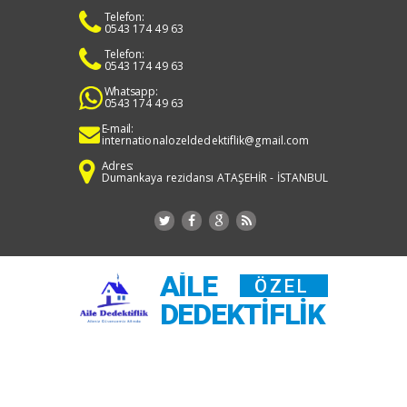
Telefon:
0543 174 49 63
Telefon:
0543 174 49 63
Whatsapp:
0543 174 49 63
E-mail:
internationalozeldedektiflik@gmail.com
Adres:
Dumankaya rezidansı ATAŞEHİR - İSTANBUL
AILE
ÖZEL
DEDEKTIFLIK