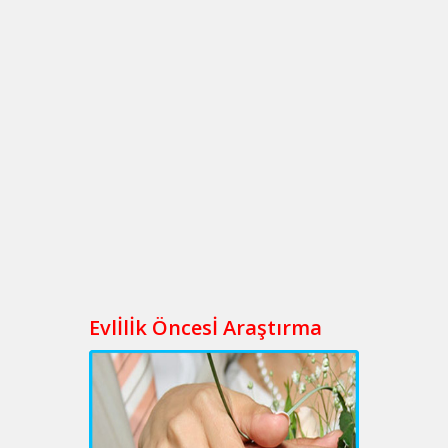
Evlİlİk Öncesİ Araştırma