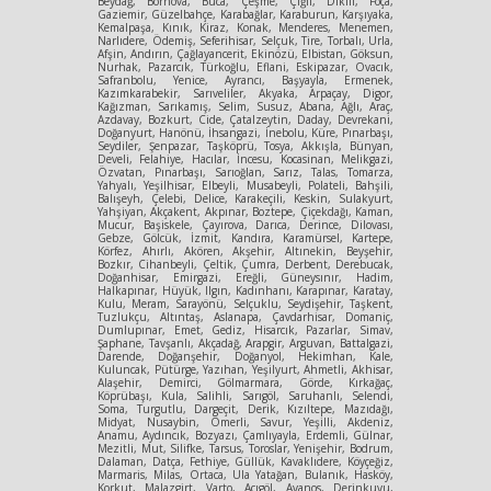
Beydağ, Bornova, Buca, Çeşme, Çiğli, Dikili, Foça,
Gaziemir, Güzelbahçe, Karabağlar, Karaburun, Karşıyaka,
Kemalpaşa, Kınık, Kiraz, Konak, Menderes, Menemen,
Narlıdere, Ödemiş, Seferihisar, Selçuk, Tire, Torbalı, Urla,
Afşin, Andırın, Çağlayancerit, Ekinözü, Elbistan, Göksun,
Nurhak, Pazarcık, Türkoğlu, Eflani, Eskipazar, Ovacık,
Safranbolu, Yenice, Ayrancı, Başyayla, Ermenek,
Kazımkarabekir, Sarıveliler, Akyaka, Arpaçay, Digor,
Kağızman, Sarıkamış, Selim, Susuz, Abana, Ağlı, Araç,
Azdavay, Bozkurt, Cide, Çatalzeytin, Daday, Devrekani,
Doğanyurt, Hanönü, İhsangazi, İnebolu, Küre, Pınarbaşı,
Seydiler, Şenpazar, Taşköprü, Tosya, Akkışla, Bünyan,
Develi, Felahiye, Hacılar, İncesu, Kocasinan, Melikgazi,
Özvatan, Pınarbaşı, Sarıoğlan, Sarız, Talas, Tomarza,
Yahyalı, Yeşilhisar, Elbeyli, Musabeyli, Polateli, Bahşili,
Balışeyh, Çelebi, Delice, Karakeçili, Keskin, Sulakyurt,
Yahşiyan, Akçakent, Akpınar, Boztepe, Çiçekdağı, Kaman,
Mucur, Başiskele, Çayırova, Darıca, Derince, Dilovası,
Gebze, Gölcük, İzmit, Kandıra, Karamürsel, Kartepe,
Körfez, Ahırlı, Akören, Akşehir, Altınekin, Beyşehir,
Bozkır, Cihanbeyli, Çeltik, Çumra, Derbent, Derebucak,
Doğanhisar, Emirgazi, Ereğli, Güneysınır, Hadim,
Halkapınar, Hüyük, Ilgın, Kadınhanı, Karapınar, Karatay,
Kulu, Meram, Sarayönü, Selçuklu, Seydişehir, Taşkent,
Tuzlukçu, Altıntaş, Aslanapa, Çavdarhisar, Domaniç,
Dumlupınar, Emet, Gediz, Hisarcık, Pazarlar, Simav,
Şaphane, Tavşanlı, Akçadağ, Arapgir, Arguvan, Battalgazi,
Darende, Doğanşehir, Doğanyol, Hekimhan, Kale,
Kuluncak, Pütürge, Yazıhan, Yeşilyurt, Ahmetli, Akhisar,
Alaşehir, Demirci, Gölmarmara, Görde, Kırkağaç,
Köprübaşı, Kula, Salihli, Sarıgöl, Saruhanlı, Selendi,
Soma, Turgutlu, Dargeçit, Derik, Kızıltepe, Mazıdağı,
Midyat, Nusaybin, Ömerli, Savur, Yeşilli, Akdeniz,
Anamu, Aydıncık, Bozyazı, Çamlıyayla, Erdemli, Gülnar,
Mezitli, Mut, Silifke, Tarsus, Toroslar, Yenişehir, Bodrum,
Dalaman, Datça, Fethiye, Güllük, Kavaklıdere, Köyçeğiz,
Marmaris, Milas, Ortaca, Ula Yatağan, Bulanık, Hasköy,
Korkut, Malazgirt, Varto, Acıgöl, Avanos, Derinkuyu,