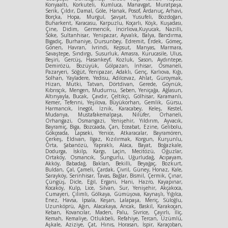
Konyaaltı, Korkuteli, Kumluca, Manavgat, Muratpaşa,
Serik, Çıldır, Damal, Göle, Hanak, Posof, Ardanuç, Arhavi,
Borçka, Hopa, Murgul, Şavşat, Yusufeli, Bozdoğan,
Buharkent, Karacasu, Karpuzlu, Koçarlı, Köşk, Kuşadası,
Çine, Didim, Germencik, İncirliova,Kuyucak, Nazilli,
Söke, Sultanhisar, Yenipazar, Ayvalık, Balya, Bandırma,
Bigadiç, Burhaniye, Dursunbey, Edremit, Erdek, Gömeç,
Gönen, Havran, İvrindi, Kepsut, Manyas, Marmara,
Savaştepe, Sındırgı, Susurluk, Amasra, Kurucasile, Ulus,
Beşiri, Gercüş, Hasankeyf, Kozluk, Sason, Aydıntepe,
Demirözü, Bozüyük, Gölpazarı, İnhisar, Osmaneli,
Pazaryeri, Söğüt, Yenipazar, Adaklı, Genç, Karlıova, Kığı,
Solhan, Yayladere, Yedisu, Adilcevaz, Ahlat, Güroymak,
Hizan, Mutki, Tatvan, Dörtdivan, Gerede, Göynük,
Kıbrısçık, Mengen, Mudurnu, Seben, Yeniçağa, Ağlasun,
Altınyayla, Bucak, Çavdır, Çeltikçi, Gölhisar, Karamanlı,
Kemer, Tefenni, Yeşilova, Büyükorhan, Gemlik, Gürsu,
Harmancık, İnegöl, İznik, Karacabey, Keleş, Kestel,
Mudanya, Mustafakemalpaşa, Nilüfer, Orhaneli,
Orhangazi, Osmangazi, Yenişehir, Yıldırım, Ayvacık,
Bayramiç, Biga, Bozcaada, Çan, Eceabat, Ezine, Gelibolu,
Gökçeada, Lapseki, Yenice, Atkaracalar, Bayramören,
Çerkeş, Eldivan, Ilgaz, Kızılırmak, Korgun, Kurşunlu,
Orta, Şabanözü, Yapraklı, Alaca, Bayat, Boğazkale,
Dodurga, İskilp, Kargı, Laçin, Mecitözü, Oğuzlar,
Ortaköy, Osmancık, Sungurlu, Uğurludağ, Acıpayam,
Akköy, Babadağ, Baklan, Bekilli, Beyağaç, Bozkurt,
Buldan, Çal, Çameli, Çardak, Çivril, Güney, Honaz, Kale,
Sarayköy, Serinhisar, Tavas, Bağlar, Bismil, Çermik, Çınar,
Çüngüş, Dicle, Eğil, Ergani, Hani, Hazro, Kayapınar,
Kocaköy, Kulp, Lice, Silvan, Sur, Yenişehir, Akçakoca,
Cumayeri, Çilimli, Gölkaya, Gümüşova, Kaynaşlı, Yığılca,
Enez, Havsa, İpsala, Keşan, Lalapaşa, Meriç, Süloğlu,
Uzunköprü, Ağın, Alacakaya, Arıcak, Baskil, Karakoçan,
Keban, Kovancılar, Maden, Palu, Sivrice, Çayırlı, İliç,
Kemah, Kemaliye, Otlukbeli, Refahiye, Tercan, Üzümlü,
Aşkale, Aziziye, Çat, Hınıs, Horasan, İspir, Karaçoban,