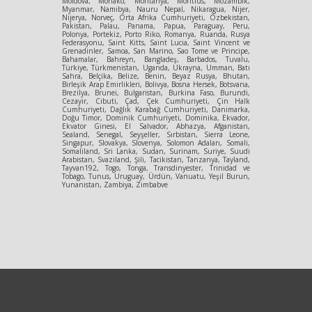
Moldova, Monako, Moritanya, Moritius, Mozambik,
Myanmar, Namibya, Nauru Nepal, Nikaragua, Nijer,
Nijerya, Norveç, Orta Afrika Cumhuriyeti, Özbekistan,
Pakistan, Palau, Panama, Papua, Paraguay, Peru,
Polonya, Portekiz, Porto Riko, Romanya, Ruanda, Rusya
Federasyonu, Saint Kitts, Saint Lucia, Saint Vincent ve
Grenadinler, Samoa, San Marino, Sao Tome ve Principe,
Bahamalar, Bahreyn, Bangladeş, Barbados, Tuvalu,
Türkiye, Türkmenistan, Uganda, Ukrayna, Umman, Batı
Sahra, Belçika, Belize, Benin, Beyaz Rusya, Bhutan,
Birleşik Arap Emirlikleri, Bolivya, Bosna Hersek, Botsvana,
Brezilya, Brunei, Bulgaristan, Burkina Faso, Burundi,
Cezayir, Cibuti, Çad, Çek Cumhuriyeti, Çin Halk
Cumhuriyeti, Dağlık Karabağ Cumhuriyeti, Danimarka,
Doğu Timor, Dominik Cumhuriyeti, Dominika, Ekvador,
Ekvator Ginesi, El Salvador, Abhazya, Afganistan,
Sealand, Senegal, Seyşeller, Sırbistan, Sierra Leone,
Singapur, Slovakya, Slovenya, Solomon Adaları, Somali,
Somaliland, Sri Lanka, Sudan, Surinam, Suriye, Suudi
Arabistan, Svaziland, Şili, Tacikistan, Tanzanya, Tayland,
Tayvan192, Togo, Tonga, Transdinyester, Trinidad ve
Tobago, Tunus, Uruguay, Ürdün, Vanuatu, Yeşil Burun,
Yunanistan, Zambiya, Zimbabve