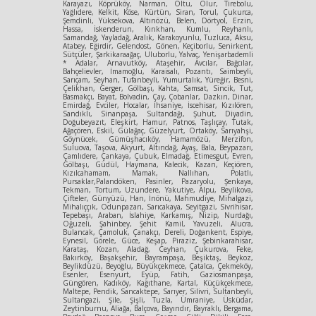
Karayazı, Köprüköy, Narman, Oltu, Olur, Tirebolu,
Yağlıdere, Kelkit, Köse, Kürtün, Siran, Torul, Çukurca,
Şemdinli, Yüksekova, Altınözü, Belen, Dörtyol, Erzin,
Hassa, İskenderun, Kırıkhan, Kumlu, Reyhanlı,
Samandağ, Yayladağ, Aralık, Karakoyunlu, Tuzluca, Aksu,
Atabey, Eğirdir, Gelendost, Gönen, Keçiborlu, Senirkent,
Sütçüler, Şarkikaraağaç, Uluborlu, Yalvaç, Yenişarbademli
* Adalar, Arnavutköy, Ataşehir, Avcılar, Bağcılar,
Bahçelievler, İmamoğlu, Karaisalı, Pozantı, Saimbeyli,
Sarıçam, Seyhan, Tufanbeyli, Yumurtalık, Yüreğir, Besni,
Çelikhan, Gerger, Gölbaşı, Kahta, Samsat, Sincik, Tut,
Basmakçı, Bayat, Bolvadin, Çay, Çobanlar, Dazkırı, Dinar,
Emirdağ, Evciler, Hocalar, İhsaniye, İscehisar, Kızılören,
Sandıklı, Sinanpaşa, Sultandağı, Şuhut, Diyadin,
Doğubeyazıt, Eleşkirt, Hamur, Patnos, Taşlıçay, Tutak,
Ağaçören, Eskil, Gülağaç, Güzelyurt, Ortaköy, Sarıyahşi,
Göynücek, Gümüşhacıköy, Hamamözü, Merzifon,
Suluova, Taşova, Akyurt, Altındağ, Ayaş, Bala, Beypazarı,
Çamlıdere, Çankaya, Çubuk, Elmadağ, Etimesgut, Evren,
Gölbaşı, Güdül, Haymana, Kalecik, Kazan, Keçiören,
Kızılcahamam, Mamak, Nallıhan, Polatlı,
Pursaklar,Palandöken, Pasinler, Pazaryolu, Şenkaya,
Tekman, Tortum, Uzundere, Yakutiye, Alpu, Beylikova,
Çifteler, Günyüzü, Han, İnönü, Mahmudiye, Mihalgazi,
Mihalıççık, Odunpazarı, Sarıcakaya, Seyitgazi, Sivrihisar,
Tepebaşı, Araban, İslahiye, Karkamış, Nizip, Nurdağı,
Oğuzeli, Şahinbey, Şehit Kamil, Yavuzeli, Alucra,
Bulancak, Çamoluk, Çanakçı, Dereli, Doğankent, Espiye,
Eynesil, Görele, Güce, Keşap, Piraziz, Şebinkarahisar,
Karataş, Kozan, Aladağ, Ceyhan, Çukurova, Feke,
Bakırköy, Başakşehir, Bayrampaşa, Beşiktaş, Beykoz,
Beylikdüzü, Beyoğlu, Büyükçekmece, Çatalca, Çekmeköy,
Esenler, Esenyurt, Eyüp, Fatih, Gaziosmanpaşa,
Güngören, Kadıköy, Kağıthane, Kartal, Küçükçekmece,
Maltepe, Pendik, Sancaktepe, Sarıyer, Silivri, Sultanbeyli,
Sultangazi, Şile, Şişli, Tuzla, Ümraniye, Üsküdar,
Zeytinburnu, Aliağa, Balçova, Bayındır, Bayraklı, Bergama,