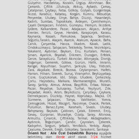
Gülşehir, Hacıbektaş, Kozaklı, Ürgüp, Altınhisar, Bor,
Çamardı, Çiftlik ,Ulukışla, Akkuş, Aybastı, Çamaş,
Çatalpınar, Çaybaşı, Fatsa, Gölköy, Gülyalı, Gürgentepe,
İkizce, Karadüz, Kabataş, Korgan, Kumru, Mesudiye,
Perşembe, Ulubey, Ünye, Bahçe, Düziçi, Hasanbeyli,
Kadirli, Sumbas, Toprakkale, Ardeşen, Çamlıhemşin,
Çayeli Derepazarı, Fındıklı, Güneysu, Hemşin, İkizdere,
İyidere, Kalkandere, Pazar, Adapazarı, Akyazı, Arifiye
Erenler, Ferizli, Geyve, Hendek, Karapürçek, Karasu,
Kaynarca, Kocaali, Pamukova, Sapanca, Serdivan,
Söğütlü,Taraklı, Alaçam, Asarcık, Atakum, Ayvacık, Bafra,
Canik, Çarşamba, Havza, İlkadım, Kavak, Ladik,
Ondokuzmayız, Salıpazarı, Tekkeköy, Terme, Vezirköprü,
Yakakent, Aydınlar, Baykan, Eru, Kurtalan, Pervari,
Şirvan, Ayancık, Boyabat, Dikmen, Durağan, Erfelek,
Gerze, Saraydüzü, Türkeli Akıncılar, Altınyayla, Divriği,
Doğanşar, Gemerek, Gölova, Gürün, Hafik, İmranlı,
Kangal, Koyulhisar, Suşehri, Şarkışla, Ulaş, Yıldızeli,
Zara, Akçakale, Birecik, Bozova, Ceylanpınarı, Halfeti,
Harran, Hilvan, Siverek, Suruç, Viranşehir, Beytüşşebap,
Cizre, Güçlükonak, İdil, Silopi, Uludere, Çerkezköy,
Çorlu, Hayrabolu, Malkara, Marmaraereğlisi, Muratlı,
Saray, Şarköy, Almus, Artova, Başçiftlik, Erbaa, Niksar,
Pazar, Reşadiye, Sulusaray, Turhal, Yeşilyurt, Zile,
Akçaabat, Araklı, Arsin, Beşikdüzü, Çarşıbaşı, Çaykara,
Dernekpazarı, Düzköy, Hayrat, Köprübaşı, Maçka, Of,
Sürmene, Şalpazarı, Tonya, Vakfıkebir, Yomra,
Çemişgezek, Hozat, Mazgirt, Nazımiye, Ovacık, Pertek,
Pülümür, Banaz,Eşme, Karahallı, Sivaslı, Ulubey,
Bahçesaray, Başkale, Çaldıran, Çatak, Edremit, Erciş,
Gevaş, Gürpınar, Muradiye, Özalp, Saray, Altınova,
Armutlu, Çınarcık, Çiftlikköy, Termal, Akdağmadeni,
Aydıncık, Boğazlıyan, Çandır, Çayıralan, Çekerek,
Kadışehri, Sorgun, Şefaatli, Yenifakılı, Yerköy, Alaplı,
Çaycuma, Devrek, Ereğli, Gökçebey, Saraykent, Sarıkaya
Önemli Not : Aile Özel Dedektiflik Bürosu
aşşağıda
belirtilmiş olan
illerde
aktif olarak
7/24
hizmet