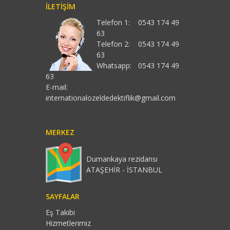
İLETIŞIM
Telefon 1:
0543 174 49
63
Telefon 2:
0543 174 49
63
Whatsapp:
0543 174 49
63
E-mail:
internationalozeldedektiflik@gmail.com
MERKEZ
Dumankaya rezidansı
ATAŞEHİR - İSTANBUL
SAYFALAR
Eş Takibi
Hizmetlerimiz