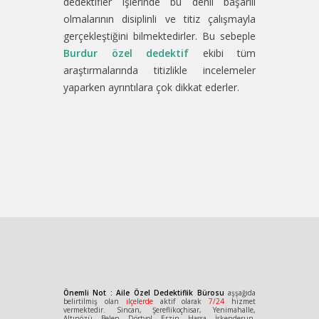
dedektifler işlerinde bu denli başarılı
olmalarının disiplinli ve titiz çalışmayla
gerçekleştiğini bilmektedirler. Bu sebeple
Burdur özel dedektif
ekibi tüm
araştırmalarında titizlikle incelemeler
yaparken ayrıntılara çok dikkat ederler.
Önemli Not : Aile Özel Dedektiflik Bürosu
aşşağıda
belirtilmiş olan
ilçelerde
aktif olarak
7/24
hizmet
vermektedir. Sincan, Şereflikoçhisar, Yenimahalle,
Altınözü, Belen, Dörtyol, Erzin, Hassa, İskenderun,