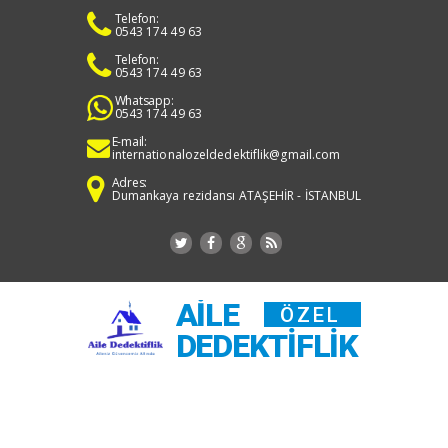
Telefon:
0543 174 49 63
Telefon:
0543 174 49 63
Whatsapp:
0543 174 49 63
E-mail:
internationalozeldedektiflik@gmail.com
Adres:
Dumankaya rezidansı ATAŞEHİR - İSTANBUL
AILE
ÖZEL
DEDEKTIFLIK