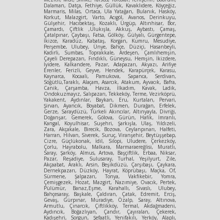
Dalaman, Datça, Fethiye, Güllük, Kavaklıdere, Köyçeğiz,
Marmaris, Milas, Ortaca, Ula Yatağan, Bulanık, Hasköy,
Korkut, Malazgirt, Varto, Acıgöl, Avanos, Derinkuyu,
Gülşehir, Hacıbektaş, Kozaklı, Ürgüp, Altınhisar, Bor,
Çamardı, Çiftlik ,Ulukışla, Akkuş, Aybastı, Çamaş,
Çatalpınar, Çaybaşı, Fatsa, Gölköy, Gülyalı, Gürgentepe,
İkizce, Karadüz, Kabataş, Korgan, Kumru, Mesudiye,
Perşembe, Ulubey, Ünye, Bahçe, Düziçi, Hasanbeyli,
Kadirli, Sumbas, Toprakkale, Ardeşen, Çamlıhemşin,
Çayeli Derepazarı, Fındıklı, Güneysu, Hemşin, İkizdere,
İyidere, Kalkandere, Pazar, Adapazarı, Akyazı, Arifiye
Erenler, Ferizli, Geyve, Hendek, Karapürçek, Karasu,
Kaynarca, Kocaali, Pamukova, Sapanca, Serdivan,
Söğütlü,Taraklı, Alaçam, Asarcık, Atakum, Ayvacık, Bafra,
Canik, Çarşamba, Havza, İlkadım, Kavak, Ladik,
Ondokuzmayız, Salıpazarı, Tekkeköy, Terme, Vezirköprü,
Yakakent, Aydınlar, Baykan, Eru, Kurtalan, Pervari,
Şirvan, Ayancık, Boyabat, Dikmen, Durağan, Erfelek,
Gerze, Saraydüzü, Türkeli Akıncılar, Altınyayla, Divriği,
Doğanşar, Gemerek, Gölova, Gürün, Hafik, İmranlı,
Kangal, Koyulhisar, Suşehri, Şarkışla, Ulaş, Yıldızeli,
Zara, Akçakale, Birecik, Bozova, Ceylanpınarı, Halfeti,
Harran, Hilvan, Siverek, Suruç, Viranşehir, Beytüşşebap,
Cizre, Güçlükonak, İdil, Silopi, Uludere, Çerkezköy,
Çorlu, Hayrabolu, Malkara, Marmaraereğlisi, Muratlı,
Saray, Şarköy, Almus, Artova, Başçiftlik, Erbaa, Niksar,
Pazar, Reşadiye, Sulusaray, Turhal, Yeşilyurt, Zile,
Akçaabat, Araklı, Arsin, Beşikdüzü, Çarşıbaşı, Çaykara,
Dernekpazarı, Düzköy, Hayrat, Köprübaşı, Maçka, Of,
Sürmene, Şalpazarı, Tonya, Vakfıkebir, Yomra,
Çemişgezek, Hozat, Mazgirt, Nazımiye, Ovacık, Pertek,
Pülümür, Banaz,Eşme, Karahallı, Sivaslı, Ulubey,
Bahçesaray, Başkale, Çaldıran, Çatak, Edremit, Erciş,
Gevaş, Gürpınar, Muradiye, Özalp, Saray, Altınova,
Armutlu, Çınarcık, Çiftlikköy, Termal, Akdağmadeni,
Aydıncık, Boğazlıyan, Çandır, Çayıralan, Çekerek,
Kadışehri, Sorgun, Şefaatli, Yenifakılı, Yerköy, Alaplı,