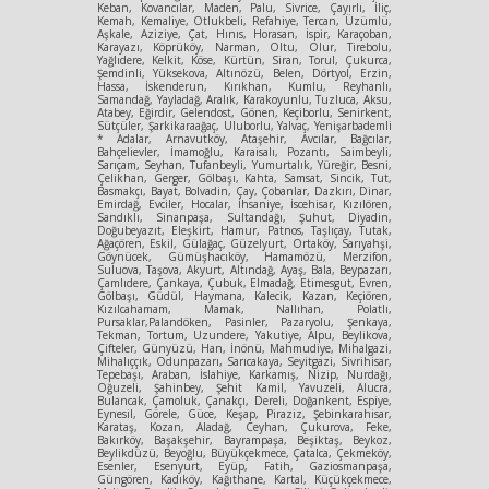
Keban, Kovancılar, Maden, Palu, Sivrice, Çayırlı, İliç,
Kemah, Kemaliye, Otlukbeli, Refahiye, Tercan, Üzümlü,
Aşkale, Aziziye, Çat, Hınıs, Horasan, İspir, Karaçoban,
Karayazı, Köprüköy, Narman, Oltu, Olur, Tirebolu,
Yağlıdere, Kelkit, Köse, Kürtün, Siran, Torul, Çukurca,
Şemdinli, Yüksekova, Altınözü, Belen, Dörtyol, Erzin,
Hassa, İskenderun, Kırıkhan, Kumlu, Reyhanlı,
Samandağ, Yayladağ, Aralık, Karakoyunlu, Tuzluca, Aksu,
Atabey, Eğirdir, Gelendost, Gönen, Keçiborlu, Senirkent,
Sütçüler, Şarkikaraağaç, Uluborlu, Yalvaç, Yenişarbademli
* Adalar, Arnavutköy, Ataşehir, Avcılar, Bağcılar,
Bahçelievler, İmamoğlu, Karaisalı, Pozantı, Saimbeyli,
Sarıçam, Seyhan, Tufanbeyli, Yumurtalık, Yüreğir, Besni,
Çelikhan, Gerger, Gölbaşı, Kahta, Samsat, Sincik, Tut,
Basmakçı, Bayat, Bolvadin, Çay, Çobanlar, Dazkırı, Dinar,
Emirdağ, Evciler, Hocalar, İhsaniye, İscehisar, Kızılören,
Sandıklı, Sinanpaşa, Sultandağı, Şuhut, Diyadin,
Doğubeyazıt, Eleşkirt, Hamur, Patnos, Taşlıçay, Tutak,
Ağaçören, Eskil, Gülağaç, Güzelyurt, Ortaköy, Sarıyahşi,
Göynücek, Gümüşhacıköy, Hamamözü, Merzifon,
Suluova, Taşova, Akyurt, Altındağ, Ayaş, Bala, Beypazarı,
Çamlıdere, Çankaya, Çubuk, Elmadağ, Etimesgut, Evren,
Gölbaşı, Güdül, Haymana, Kalecik, Kazan, Keçiören,
Kızılcahamam, Mamak, Nallıhan, Polatlı,
Pursaklar,Palandöken, Pasinler, Pazaryolu, Şenkaya,
Tekman, Tortum, Uzundere, Yakutiye, Alpu, Beylikova,
Çifteler, Günyüzü, Han, İnönü, Mahmudiye, Mihalgazi,
Mihalıççık, Odunpazarı, Sarıcakaya, Seyitgazi, Sivrihisar,
Tepebaşı, Araban, İslahiye, Karkamış, Nizip, Nurdağı,
Oğuzeli, Şahinbey, Şehit Kamil, Yavuzeli, Alucra,
Bulancak, Çamoluk, Çanakçı, Dereli, Doğankent, Espiye,
Eynesil, Görele, Güce, Keşap, Piraziz, Şebinkarahisar,
Karataş, Kozan, Aladağ, Ceyhan, Çukurova, Feke,
Bakırköy, Başakşehir, Bayrampaşa, Beşiktaş, Beykoz,
Beylikdüzü, Beyoğlu, Büyükçekmece, Çatalca, Çekmeköy,
Esenler, Esenyurt, Eyüp, Fatih, Gaziosmanpaşa,
Güngören, Kadıköy, Kağıthane, Kartal, Küçükçekmece,