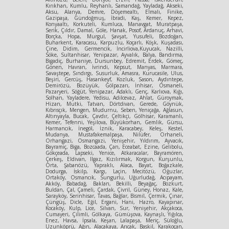
Kırıkhan, Kumlu, Reyhanlı, Samandağ, Yayladağ, Akseki,
Aksu, Alanya, Demre, Döşemealtı, Elmalı, Finike,
Gazipaşa, Gündoğmuş, İbradi, Kaş, Kemer, Kepez,
Konyaaltı, Korkuteli, Kumluca, Manavgat, Muratpaşa,
Serik, Çıldır, Damal, Göle, Hanak, Posof, Ardanuç, Arhavi,
Borçka, Hopa, Murgul, Şavşat, Yusufeli, Bozdoğan,
Buharkent, Karacasu, Karpuzlu, Koçarlı, Köşk, Kuşadası,
Çine, Didim, Germencik, İncirliova,Kuyucak, Nazilli,
Söke, Sultanhisar, Yenipazar, Ayvalık, Balya, Bandırma,
Bigadiç, Burhaniye, Dursunbey, Edremit, Erdek, Gömeç,
Gönen, Havran, İvrindi, Kepsut, Manyas, Marmara,
Savaştepe, Sındırgı, Susurluk, Amasra, Kurucasile, Ulus,
Beşiri, Gercüş, Hasankeyf, Kozluk, Sason, Aydıntepe,
Demirözü, Bozüyük, Gölpazarı, İnhisar, Osmaneli,
Pazaryeri, Söğüt, Yenipazar, Adaklı, Genç, Karlıova, Kığı,
Solhan, Yayladere, Yedisu, Adilcevaz, Ahlat, Güroymak,
Hizan, Mutki, Tatvan, Dörtdivan, Gerede, Göynük,
Kıbrısçık, Mengen, Mudurnu, Seben, Yeniçağa, Ağlasun,
Altınyayla, Bucak, Çavdır, Çeltikçi, Gölhisar, Karamanlı,
Kemer, Tefenni, Yeşilova, Büyükorhan, Gemlik, Gürsu,
Harmancık, İnegöl, İznik, Karacabey, Keleş, Kestel,
Mudanya, Mustafakemalpaşa, Nilüfer, Orhaneli,
Orhangazi, Osmangazi, Yenişehir, Yıldırım, Ayvacık,
Bayramiç, Biga, Bozcaada, Çan, Eceabat, Ezine, Gelibolu,
Gökçeada, Lapseki, Yenice, Atkaracalar, Bayramören,
Çerkeş, Eldivan, Ilgaz, Kızılırmak, Korgun, Kurşunlu,
Orta, Şabanözü, Yapraklı, Alaca, Bayat, Boğazkale,
Dodurga, İskilp, Kargı, Laçin, Mecitözü, Oğuzlar,
Ortaköy, Osmancık, Sungurlu, Uğurludağ, Acıpayam,
Akköy, Babadağ, Baklan, Bekilli, Beyağaç, Bozkurt,
Buldan, Çal, Çameli, Çardak, Çivril, Güney, Honaz, Kale,
Sarayköy, Serinhisar, Tavas, Bağlar, Bismil, Çermik, Çınar,
Çüngüş, Dicle, Eğil, Ergani, Hani, Hazro, Kayapınar,
Kocaköy, Kulp, Lice, Silvan, Sur, Yenişehir, Akçakoca,
Cumayeri, Çilimli, Gölkaya, Gümüşova, Kaynaşlı, Yığılca,
Enez, Havsa, İpsala, Keşan, Lalapaşa, Meriç, Süloğlu,
Uzunköprü, Ağın, Alacakaya, Arıcak, Baskil, Karakoçan,