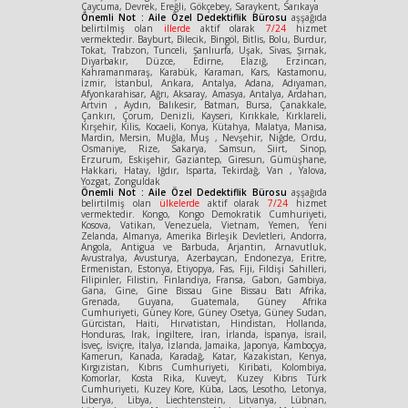
Çaycuma, Devrek, Ereğli, Gökçebey, Saraykent, Sarıkaya
Önemli Not : Aile Özel Dedektiflik Bürosu
aşşağıda
belirtilmiş olan
illerde
aktif olarak
7/24
hizmet
vermektedir. Bayburt, Bilecik, Bingöl, Bitlis, Bolu, Burdur,
Tokat, Trabzon, Tunceli, Şanlıurfa, Uşak, Sivas, Şırnak,
Diyarbakır, Düzce, Edirne, Elazığ, Erzincan,
Kahramanmaraş, Karabük, Karaman, Kars, Kastamonu,
İzmir, İstanbul, Ankara, Antalya, Adana, Adıyaman,
Afyonkarahisar, Ağrı, Aksaray, Amasya, Antalya, Ardahan,
Artvin , Aydın, Balıkesir, Batman, Bursa, Çanakkale,
Çankırı, Çorum, Denizli, Kayseri, Kırıkkale, Kırklareli,
Kırşehir, Kilis, Kocaeli, Konya, Kütahya, Malatya, Manisa,
Mardin, Mersin, Muğla, Muş , Nevşehir, Niğde, Ordu,
Osmaniye, Rize, Sakarya, Samsun, Siirt, Sinop,
Erzurum, Eskişehir, Gaziantep, Giresun, Gümüşhane,
Hakkari, Hatay, Iğdır, Isparta, Tekirdağ, Van , Yalova,
Yozgat, Zonguldak
Önemli Not : Aile Özel Dedektiflik Bürosu
aşşağıda
belirtilmiş olan
ülkelerde
aktif olarak
7/24
hizmet
vermektedir. Kongo, Kongo Demokratik Cumhuriyeti,
Kosova, Vatikan, Venezuela, Vietnam, Yemen, Yeni
Zelanda, Almanya, Amerika Birleşik Devletleri, Andorra,
Angola, Antigua ve Barbuda, Arjantin, Arnavutluk,
Avustralya, Avusturya, Azerbaycan, Endonezya, Eritre,
Ermenistan, Estonya, Etiyopya, Fas, Fiji, Fildişi Sahilleri,
Filipinler, Filistin, Finlandiya, Fransa, Gabon, Gambiya,
Gana, Gine, Gine Bissau Gine Bissau Batı Afrika,
Grenada, Guyana, Guatemala, Güney Afrika
Cumhuriyeti, Güney Kore, Güney Osetya, Güney Sudan,
Gürcistan, Haiti, Hırvatistan, Hindistan, Hollanda,
Honduras, Irak, İngiltere, İran, İrlanda, İspanya, İsrail,
İsveç, İsviçre, İtalya, İzlanda, Jamaika, Japonya, Kamboçya,
Kamerun, Kanada, Karadağ, Katar, Kazakistan, Kenya,
Kırgızistan, Kıbrıs Cumhuriyeti, Kiribati, Kolombiya,
Komorlar, Kosta Rika, Kuveyt, Kuzey Kıbrıs Türk
Cumhuriyeti, Kuzey Kore, Küba, Laos, Lesotho, Letonya,
Liberya, Libya, Liechtenstein, Litvanya, Lübnan,