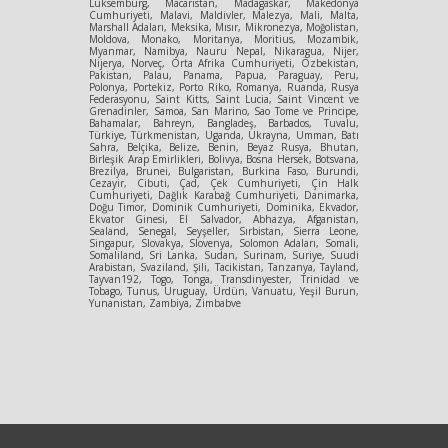
Lüksemburg, Macaristan, Madagaskar, Makedonya
Cumhuriyeti, Malavi, Maldivler, Malezya, Mali, Malta,
Marshall Adaları, Meksika, Mısır, Mikronezya, Moğolistan,
Moldova, Monako, Moritanya, Moritius, Mozambik,
Myanmar, Namibya, Nauru Nepal, Nikaragua, Nijer,
Nijerya, Norveç, Orta Afrika Cumhuriyeti, Özbekistan,
Pakistan, Palau, Panama, Papua, Paraguay, Peru,
Polonya, Portekiz, Porto Riko, Romanya, Ruanda, Rusya
Federasyonu, Saint Kitts, Saint Lucia, Saint Vincent ve
Grenadinler, Samoa, San Marino, Sao Tome ve Principe,
Bahamalar, Bahreyn, Bangladeş, Barbados, Tuvalu,
Türkiye, Türkmenistan, Uganda, Ukrayna, Umman, Batı
Sahra, Belçika, Belize, Benin, Beyaz Rusya, Bhutan,
Birleşik Arap Emirlikleri, Bolivya, Bosna Hersek, Botsvana,
Brezilya, Brunei, Bulgaristan, Burkina Faso, Burundi,
Cezayir, Cibuti, Çad, Çek Cumhuriyeti, Çin Halk
Cumhuriyeti, Dağlık Karabağ Cumhuriyeti, Danimarka,
Doğu Timor, Dominik Cumhuriyeti, Dominika, Ekvador,
Ekvator Ginesi, El Salvador, Abhazya, Afganistan,
Sealand, Senegal, Seyşeller, Sırbistan, Sierra Leone,
Singapur, Slovakya, Slovenya, Solomon Adaları, Somali,
Somaliland, Sri Lanka, Sudan, Surinam, Suriye, Suudi
Arabistan, Svaziland, Şili, Tacikistan, Tanzanya, Tayland,
Tayvan192, Togo, Tonga, Transdinyester, Trinidad ve
Tobago, Tunus, Uruguay, Ürdün, Vanuatu, Yeşil Burun,
Yunanistan, Zambiya, Zimbabve