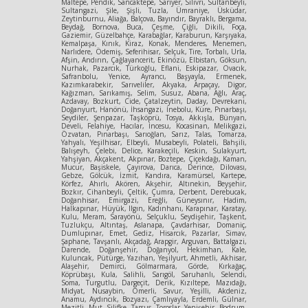
Maltepe, Pendik, Sancaktepe, Sarıyer, Silivri, Sultanbeyli,
Sultangazi, Şile, Şişli, Tuzla, Ümraniye, Üsküdar,
Zeytinburnu, Aliağa, Balçova, Bayındır, Bayraklı, Bergama,
Beydağ, Bornova, Buca, Çeşme, Çiğli, Dikili, Foça,
Gaziemir, Güzelbahçe, Karabağlar, Karaburun, Karşıyaka,
Kemalpaşa, Kınık, Kiraz, Konak, Menderes, Menemen,
Narlıdere, Ödemiş, Seferihisar, Selçuk, Tire, Torbalı, Urla,
Afşin, Andırın, Çağlayancerit, Ekinözü, Elbistan, Göksun,
Nurhak, Pazarcık, Türkoğlu, Eflani, Eskipazar, Ovacık,
Safranbolu, Yenice, Ayrancı, Başyayla, Ermenek,
Kazımkarabekir, Sarıveliler, Akyaka, Arpaçay, Digor,
Kağızman, Sarıkamış, Selim, Susuz, Abana, Ağlı, Araç,
Azdavay, Bozkurt, Cide, Çatalzeytin, Daday, Devrekani,
Doğanyurt, Hanönü, İhsangazi, İnebolu, Küre, Pınarbaşı,
Seydiler, Şenpazar, Taşköprü, Tosya, Akkışla, Bünyan,
Develi, Felahiye, Hacılar, İncesu, Kocasinan, Melikgazi,
Özvatan, Pınarbaşı, Sarıoğlan, Sarız, Talas, Tomarza,
Yahyalı, Yeşilhisar, Elbeyli, Musabeyli, Polateli, Bahşili,
Balışeyh, Çelebi, Delice, Karakeçili, Keskin, Sulakyurt,
Yahşiyan, Akçakent, Akpınar, Boztepe, Çiçekdağı, Kaman,
Mucur, Başiskele, Çayırova, Darıca, Derince, Dilovası,
Gebze, Gölcük, İzmit, Kandıra, Karamürsel, Kartepe,
Körfez, Ahırlı, Akören, Akşehir, Altınekin, Beyşehir,
Bozkır, Cihanbeyli, Çeltik, Çumra, Derbent, Derebucak,
Doğanhisar, Emirgazi, Ereğli, Güneysınır, Hadim,
Halkapınar, Hüyük, Ilgın, Kadınhanı, Karapınar, Karatay,
Kulu, Meram, Sarayönü, Selçuklu, Seydişehir, Taşkent,
Tuzlukçu, Altıntaş, Aslanapa, Çavdarhisar, Domaniç,
Dumlupınar, Emet, Gediz, Hisarcık, Pazarlar, Simav,
Şaphane, Tavşanlı, Akçadağ, Arapgir, Arguvan, Battalgazi,
Darende, Doğanşehir, Doğanyol, Hekimhan, Kale,
Kuluncak, Pütürge, Yazıhan, Yeşilyurt, Ahmetli, Akhisar,
Alaşehir, Demirci, Gölmarmara, Görde, Kırkağaç,
Köprübaşı, Kula, Salihli, Sarıgöl, Saruhanlı, Selendi,
Soma, Turgutlu, Dargeçit, Derik, Kızıltepe, Mazıdağı,
Midyat, Nusaybin, Ömerli, Savur, Yeşilli, Akdeniz,
Anamu, Aydıncık, Bozyazı, Çamlıyayla, Erdemli, Gülnar,
Mezitli, Mut, Silifke, Tarsus, Toroslar, Yenişehir, Bodrum,