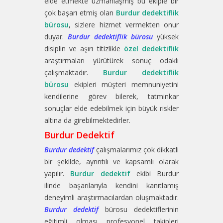
elde etmekte uzmanlaşmış bu ekiple bir
çok başarı etmiş olan
Burdur dedektiflik
bürosu
, sizlere hizmet vermekten onur
duyar.
Burdur dedektiflik bürosu
yüksek
disiplin ve aşırı titizlikle
özel dedektiflik
araştırmaları yürütürek sonuç odaklı
çalışmaktadır.
Burdur dedektiflik
bürosu
ekipleri müşteri memnuniyetini
kendilerine görev bilerek, tatminkar
sonuçlar elde edebilmek için büyük riskler
altına da girebilmektedirler.
Burdur Dedektif
Burdur dedektif
çalışmalarımız çok dikkatli
bir şekilde, ayrıntılı ve kapsamlı olarak
yapılır.
Burdur dedektif
ekibi Burdur
ilinde başarılarıyla kendini kanıtlamış
deneyimli araştırmacılardan oluşmaktadır.
Burdur dedektif
bürosu dedektiflerinin
eğitimli olması profesyonel takipleri