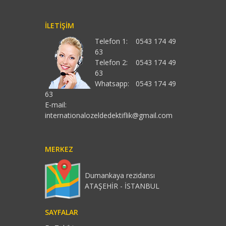
İLETIŞIM
Telefon 1:
0543 174 49
63
Telefon 2:
0543 174 49
63
Whatsapp:
0543 174 49
63
E-mail:
internationalozeldedektiflik@gmail.com
MERKEZ
Dumankaya rezidansı
ATAŞEHİR - İSTANBUL
SAYFALAR