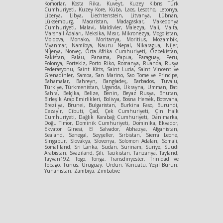
Komorlar, Kosta Rika, Kuveyt, Kuzey Kıbrıs Türk
Cumhuriyeti, Kuzey Kore, Küba, Laos, Lesotho, Letonya,
Liberya, Libya, Liechtenstein, Litvanya, Lübnan,
Lüksemburg, Macaristan, Madagaskar, Makedonya
Cumhuriyeti, Malavi, Maldivler, Malezya, Mali, Malta,
Marshall Adaları, Meksika, Mısır, Mikronezya, Moğolistan,
Moldova, Monako, Moritanya, Moritius, Mozambik,
Myanmar, Namibya, Nauru Nepal, Nikaragua, Nijer,
Nijerya, Norveç, Orta Afrika Cumhuriyeti, Özbekistan,
Pakistan, Palau, Panama, Papua, Paraguay, Peru,
Polonya, Portekiz, Porto Riko, Romanya, Ruanda, Rusya
Federasyonu, Saint Kitts, Saint Lucia, Saint Vincent ve
Grenadinler, Samoa, San Marino, Sao Tome ve Principe,
Bahamalar, Bahreyn, Bangladeş, Barbados, Tuvalu,
Türkiye, Türkmenistan, Uganda, Ukrayna, Umman, Batı
Sahra, Belçika, Belize, Benin, Beyaz Rusya, Bhutan,
Birleşik Arap Emirlikleri, Bolivya, Bosna Hersek, Botsvana,
Brezilya, Brunei, Bulgaristan, Burkina Faso, Burundi,
Cezayir, Cibuti, Çad, Çek Cumhuriyeti, Çin Halk
Cumhuriyeti, Dağlık Karabağ Cumhuriyeti, Danimarka,
Doğu Timor, Dominik Cumhuriyeti, Dominika, Ekvador,
Ekvator Ginesi, El Salvador, Abhazya, Afganistan,
Sealand, Senegal, Seyşeller, Sırbistan, Sierra Leone,
Singapur, Slovakya, Slovenya, Solomon Adaları, Somali,
Somaliland, Sri Lanka, Sudan, Surinam, Suriye, Suudi
Arabistan, Svaziland, Şili, Tacikistan, Tanzanya, Tayland,
Tayvan192, Togo, Tonga, Transdinyester, Trinidad ve
Tobago, Tunus, Uruguay, Ürdün, Vanuatu, Yeşil Burun,
Yunanistan, Zambiya, Zimbabve