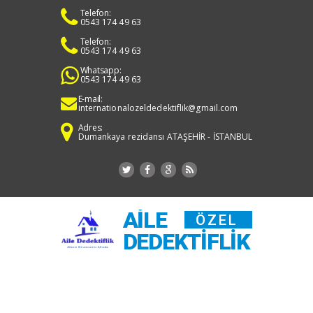
Telefon:
0543 174 49 63
Telefon:
0543 174 49 63
Whatsapp:
0543 174 49 63
E-mail:
internationalozeldedektiflik@gmail.com
Adres:
Dumankaya rezidansı ATAŞEHİR - İSTANBUL
AILE
ÖZEL
DEDEKTIFLIK