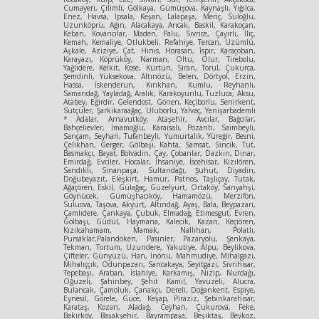
Cumayeri, Çilimli, Gölkaya, Gümüşova, Kaynaşlı, Yığılca,
Enez, Havsa, İpsala, Keşan, Lalapaşa, Meriç, Süloğlu,
Uzunköprü, Ağın, Alacakaya, Arıcak, Baskil, Karakoçan,
Keban, Kovancılar, Maden, Palu, Sivrice, Çayırlı, İliç,
Kemah, Kemaliye, Otlukbeli, Refahiye, Tercan, Üzümlü,
Aşkale, Aziziye, Çat, Hınıs, Horasan, İspir, Karaçoban,
Karayazı, Köprüköy, Narman, Oltu, Olur, Tirebolu,
Yağlıdere, Kelkit, Köse, Kürtün, Siran, Torul, Çukurca,
Şemdinli, Yüksekova, Altınözü, Belen, Dörtyol, Erzin,
Hassa, İskenderun, Kırıkhan, Kumlu, Reyhanlı,
Samandağ, Yayladağ, Aralık, Karakoyunlu, Tuzluca, Aksu,
Atabey, Eğirdir, Gelendost, Gönen, Keçiborlu, Senirkent,
Sütçüler, Şarkikaraağaç, Uluborlu, Yalvaç, Yenişarbademli
* Adalar, Arnavutköy, Ataşehir, Avcılar, Bağcılar,
Bahçelievler, İmamoğlu, Karaisalı, Pozantı, Saimbeyli,
Sarıçam, Seyhan, Tufanbeyli, Yumurtalık, Yüreğir, Besni,
Çelikhan, Gerger, Gölbaşı, Kahta, Samsat, Sincik, Tut,
Basmakçı, Bayat, Bolvadin, Çay, Çobanlar, Dazkırı, Dinar,
Emirdağ, Evciler, Hocalar, İhsaniye, İscehisar, Kızılören,
Sandıklı, Sinanpaşa, Sultandağı, Şuhut, Diyadin,
Doğubeyazıt, Eleşkirt, Hamur, Patnos, Taşlıçay, Tutak,
Ağaçören, Eskil, Gülağaç, Güzelyurt, Ortaköy, Sarıyahşi,
Göynücek, Gümüşhacıköy, Hamamözü, Merzifon,
Suluova, Taşova, Akyurt, Altındağ, Ayaş, Bala, Beypazarı,
Çamlıdere, Çankaya, Çubuk, Elmadağ, Etimesgut, Evren,
Gölbaşı, Güdül, Haymana, Kalecik, Kazan, Keçiören,
Kızılcahamam, Mamak, Nallıhan, Polatlı,
Pursaklar,Palandöken, Pasinler, Pazaryolu, Şenkaya,
Tekman, Tortum, Uzundere, Yakutiye, Alpu, Beylikova,
Çifteler, Günyüzü, Han, İnönü, Mahmudiye, Mihalgazi,
Mihalıççık, Odunpazarı, Sarıcakaya, Seyitgazi, Sivrihisar,
Tepebaşı, Araban, İslahiye, Karkamış, Nizip, Nurdağı,
Oğuzeli, Şahinbey, Şehit Kamil, Yavuzeli, Alucra,
Bulancak, Çamoluk, Çanakçı, Dereli, Doğankent, Espiye,
Eynesil, Görele, Güce, Keşap, Piraziz, Şebinkarahisar,
Karataş, Kozan, Aladağ, Ceyhan, Çukurova, Feke,
Bakırköy, Başakşehir, Bayrampaşa, Beşiktaş, Beykoz,