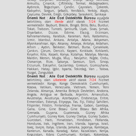
Armutlu, Çınarcık, Çiftlikköy, Termal, Akdağmadeni,
Aydıncık, Boğazlıyan, Çandır, Çayıralan, Çekerek,
Kadışehri, Sorgun, Şefaatli, Yenifakılı, Yerköy, Alaplı,
Çaycuma, Devrek, Ereğli, Gökçebey, Saraykent, Sarıkaya
Önemli Not : Aile Özel Dedektiflik Bürosu
aşşağıda
belirtilmiş olan
illerde
aktif olarak
7/24
hizmet
vermektedir. Bayburt, Bilecik, Bingöl, Bitlis, Bolu, Burdur,
Tokat, Trabzon, Tunceli, Şanlıurfa, Uşak, Sivas, Şırnak,
Diyarbakır, Düzce, Edirne, Elazığ, Erzincan,
Kahramanmaraş, Karabük, Karaman, Kars, Kastamonu,
İzmir, İstanbul, Ankara, Antalya, Adana, Adıyaman,
Afyonkarahisar, Ağrı, Aksaray, Amasya, Antalya, Ardahan,
Artvin , Aydın, Balıkesir, Batman, Bursa, Çanakkale,
Çankırı, Çorum, Denizli, Kayseri, Kırıkkale, Kırklareli,
Kırşehir, Kilis, Kocaeli, Konya, Kütahya, Malatya, Manisa,
Mardin, Mersin, Muğla, Muş , Nevşehir, Niğde, Ordu,
Osmaniye, Rize, Sakarya, Samsun, Siirt, Sinop,
Erzurum, Eskişehir, Gaziantep, Giresun, Gümüşhane,
Hakkari, Hatay, Iğdır, Isparta, Tekirdağ, Van , Yalova,
Yozgat, Zonguldak
Önemli Not : Aile Özel Dedektiflik Bürosu
aşşağıda
belirtilmiş olan
ülkelerde
aktif olarak
7/24
hizmet
vermektedir. Kongo, Kongo Demokratik Cumhuriyeti,
Kosova, Vatikan, Venezuela, Vietnam, Yemen, Yeni
Zelanda, Almanya, Amerika Birleşik Devletleri, Andorra,
Angola, Antigua ve Barbuda, Arjantin, Arnavutluk,
Avustralya, Avusturya, Azerbaycan, Endonezya, Eritre,
Ermenistan, Estonya, Etiyopya, Fas, Fiji, Fildişi Sahilleri,
Filipinler, Filistin, Finlandiya, Fransa, Gabon, Gambiya,
Gana, Gine, Gine Bissau Gine Bissau Batı Afrika,
Grenada, Guyana, Guatemala, Güney Afrika
Cumhuriyeti, Güney Kore, Güney Osetya, Güney Sudan,
Gürcistan, Haiti, Hırvatistan, Hindistan, Hollanda,
Honduras, Irak, İngiltere, İran, İrlanda, İspanya, İsrail,
İsveç, İsviçre, İtalya, İzlanda, Jamaika, Japonya, Kamboçya,
Kamerun, Kanada, Karadağ, Katar, Kazakistan, Kenya,
Kırgızistan, Kıbrıs Cumhuriyeti, Kiribati, Kolombiya,