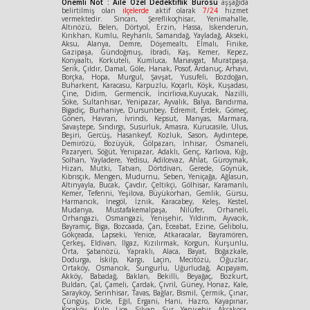
Önemli Not : Aile Özel Dedektiflik Bürosu
aşşağıda
belirtilmiş olan
ilçelerde
aktif olarak
7/24
hizmet
vermektedir. Sincan, Şereflikoçhisar, Yenimahalle,
Altınözü, Belen, Dörtyol, Erzin, Hassa, İskenderun,
Kırıkhan, Kumlu, Reyhanlı, Samandağ, Yayladağ, Akseki,
Aksu, Alanya, Demre, Döşemealtı, Elmalı, Finike,
Gazipaşa, Gündoğmuş, İbradi, Kaş, Kemer, Kepez,
Konyaaltı, Korkuteli, Kumluca, Manavgat, Muratpaşa,
Serik, Çıldır, Damal, Göle, Hanak, Posof, Ardanuç, Arhavi,
Borçka, Hopa, Murgul, Şavşat, Yusufeli, Bozdoğan,
Buharkent, Karacasu, Karpuzlu, Koçarlı, Köşk, Kuşadası,
Çine, Didim, Germencik, İncirliova,Kuyucak, Nazilli,
Söke, Sultanhisar, Yenipazar, Ayvalık, Balya, Bandırma,
Bigadiç, Burhaniye, Dursunbey, Edremit, Erdek, Gömeç,
Gönen, Havran, İvrindi, Kepsut, Manyas, Marmara,
Savaştepe, Sındırgı, Susurluk, Amasra, Kurucasile, Ulus,
Beşiri, Gercüş, Hasankeyf, Kozluk, Sason, Aydıntepe,
Demirözü, Bozüyük, Gölpazarı, İnhisar, Osmaneli,
Pazaryeri, Söğüt, Yenipazar, Adaklı, Genç, Karlıova, Kığı,
Solhan, Yayladere, Yedisu, Adilcevaz, Ahlat, Güroymak,
Hizan, Mutki, Tatvan, Dörtdivan, Gerede, Göynük,
Kıbrısçık, Mengen, Mudurnu, Seben, Yeniçağa, Ağlasun,
Altınyayla, Bucak, Çavdır, Çeltikçi, Gölhisar, Karamanlı,
Kemer, Tefenni, Yeşilova, Büyükorhan, Gemlik, Gürsu,
Harmancık, İnegöl, İznik, Karacabey, Keleş, Kestel,
Mudanya, Mustafakemalpaşa, Nilüfer, Orhaneli,
Orhangazi, Osmangazi, Yenişehir, Yıldırım, Ayvacık,
Bayramiç, Biga, Bozcaada, Çan, Eceabat, Ezine, Gelibolu,
Gökçeada, Lapseki, Yenice, Atkaracalar, Bayramören,
Çerkeş, Eldivan, Ilgaz, Kızılırmak, Korgun, Kurşunlu,
Orta, Şabanözü, Yapraklı, Alaca, Bayat, Boğazkale,
Dodurga, İskilp, Kargı, Laçin, Mecitözü, Oğuzlar,
Ortaköy, Osmancık, Sungurlu, Uğurludağ, Acıpayam,
Akköy, Babadağ, Baklan, Bekilli, Beyağaç, Bozkurt,
Buldan, Çal, Çameli, Çardak, Çivril, Güney, Honaz, Kale,
Sarayköy, Serinhisar, Tavas, Bağlar, Bismil, Çermik, Çınar,
Çüngüş, Dicle, Eğil, Ergani, Hani, Hazro, Kayapınar,
Kocaköy, Kulp, Lice, Silvan, Sur, Yenişehir, Akçakoca,