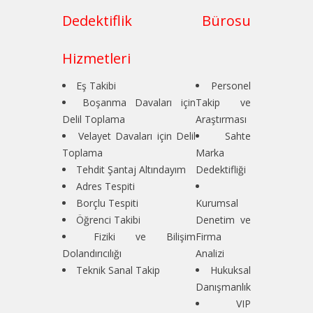
Dedektiflik Bürosu
Hizmetleri
Eş Takibi
Personel
Boşanma Davaları için
Takip ve
Delil Toplama
Araştırması
Velayet Davaları için Delil
Sahte
Toplama
Marka
Tehdit Şantaj Altındayım
Dedektifliği
Adres Tespiti
Borçlu Tespiti
Kurumsal
Öğrenci Takibi
Denetim ve
Fiziki ve Bilişim
Firma
Dolandırıcılığı
Analizi
Teknik Sanal Takip
Hukuksal
Danışmanlık
VIP