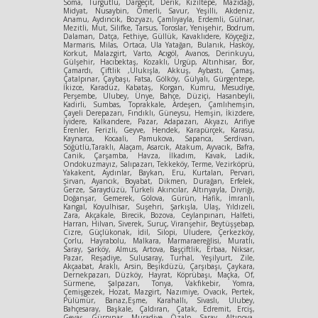
Soma, Turgutlu, Dargeçit, Derik, Kızıltepe, Mazıdağı,
Midyat, Nusaybin, Ömerli, Savur, Yeşilli, Akdeniz,
Anamu, Aydıncık, Bozyazı, Çamlıyayla, Erdemli, Gülnar,
Mezitli, Mut, Silifke, Tarsus, Toroslar, Yenişehir, Bodrum,
Dalaman, Datça, Fethiye, Güllük, Kavaklıdere, Köyçeğiz,
Marmaris, Milas, Ortaca, Ula Yatağan, Bulanık, Hasköy,
Korkut, Malazgirt, Varto, Acıgöl, Avanos, Derinkuyu,
Gülşehir, Hacıbektaş, Kozaklı, Ürgüp, Altınhisar, Bor,
Çamardı, Çiftlik ,Ulukışla, Akkuş, Aybastı, Çamaş,
Çatalpınar, Çaybaşı, Fatsa, Gölköy, Gülyalı, Gürgentepe,
İkizce, Karadüz, Kabataş, Korgan, Kumru, Mesudiye,
Perşembe, Ulubey, Ünye, Bahçe, Düziçi, Hasanbeyli,
Kadirli, Sumbas, Toprakkale, Ardeşen, Çamlıhemşin,
Çayeli Derepazarı, Fındıklı, Güneysu, Hemşin, İkizdere,
İyidere, Kalkandere, Pazar, Adapazarı, Akyazı, Arifiye
Erenler, Ferizli, Geyve, Hendek, Karapürçek, Karasu,
Kaynarca, Kocaali, Pamukova, Sapanca, Serdivan,
Söğütlü,Taraklı, Alaçam, Asarcık, Atakum, Ayvacık, Bafra,
Canik, Çarşamba, Havza, İlkadım, Kavak, Ladik,
Ondokuzmayız, Salıpazarı, Tekkeköy, Terme, Vezirköprü,
Yakakent, Aydınlar, Baykan, Eru, Kurtalan, Pervari,
Şirvan, Ayancık, Boyabat, Dikmen, Durağan, Erfelek,
Gerze, Saraydüzü, Türkeli Akıncılar, Altınyayla, Divriği,
Doğanşar, Gemerek, Gölova, Gürün, Hafik, İmranlı,
Kangal, Koyulhisar, Suşehri, Şarkışla, Ulaş, Yıldızeli,
Zara, Akçakale, Birecik, Bozova, Ceylanpınarı, Halfeti,
Harran, Hilvan, Siverek, Suruç, Viranşehir, Beytüşşebap,
Cizre, Güçlükonak, İdil, Silopi, Uludere, Çerkezköy,
Çorlu, Hayrabolu, Malkara, Marmaraereğlisi, Muratlı,
Saray, Şarköy, Almus, Artova, Başçiftlik, Erbaa, Niksar,
Pazar, Reşadiye, Sulusaray, Turhal, Yeşilyurt, Zile,
Akçaabat, Araklı, Arsin, Beşikdüzü, Çarşıbaşı, Çaykara,
Dernekpazarı, Düzköy, Hayrat, Köprübaşı, Maçka, Of,
Sürmene, Şalpazarı, Tonya, Vakfıkebir, Yomra,
Çemişgezek, Hozat, Mazgirt, Nazımiye, Ovacık, Pertek,
Pülümür, Banaz,Eşme, Karahallı, Sivaslı, Ulubey,
Bahçesaray, Başkale, Çaldıran, Çatak, Edremit, Erciş,
Gevaş, Gürpınar, Muradiye, Özalp, Saray, Altınova,