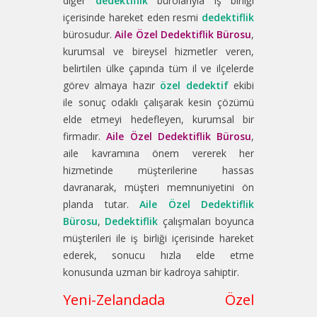
diğer
dedektiflik
bürolarıyla iş birliği
içerisinde hareket eden resmi
dedektiflik
bürosudur.
Aile Özel Dedektiflik Bürosu
,
kurumsal ve bireysel hizmetler veren,
belirtilen ülke çapında tüm il ve ilçelerde
görev almaya hazır
özel dedektif
ekibi
ile sonuç odaklı çalışarak kesin çözümü
elde etmeyi hedefleyen, kurumsal bir
firmadır.
Aile Özel Dedektiflik Bürosu
,
aile kavramına önem vererek her
hizmetinde müşterilerine hassas
davranarak, müşteri memnuniyetini ön
planda tutar.
Aile Özel Dedektiflik
Bürosu
,
Dedektiflik
çalışmaları boyunca
müşterileri ile iş birliği içerisinde hareket
ederek, sonucu hızla elde etme
konusunda uzman bir kadroya sahiptir.
Yeni-Zelandada Özel