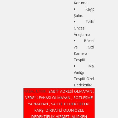
Koruma
Kayıp
Şahıs
Evlilik
Öncesi
Araştırma
Böcek
ve Gizli
Kamera
Tespiti
Mal
Varlığı
Tespiti-Özel
Dedektiflik
YASAL UYARI:
SABİT ADRESİ OLMAYAN ,
VERGİ LEVHASI OLMAYAN , SÖZLEŞME
YAPMAYAN , SAHTE DEDEKTİFLERE
KARŞI DİKKATLİ OLUN.ÖZEL
DEDEKTİFLİK HİZMETİ ALIRKEN