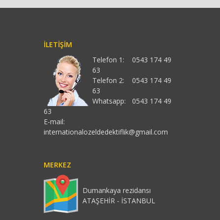
İLETIŞIM
Telefon 1:
0543 174 49
63
Telefon 2:
0543 174 49
63
Whatsapp:
0543 174 49
63
E-mail:
internationalozeldedektiflik@gmail.com
MERKEZ
Dumankaya rezidansı
ATAŞEHİR - İSTANBUL