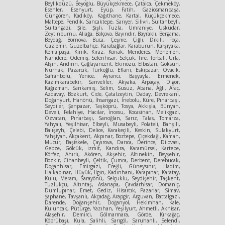
Beylikdüzü, Beyoğlu, Büyükçekmece, Çatalca, Çekmeköy,
Esenler, Esenyurt, Eyüp, Fatih, Gaziosmanpaşa,
Güngören, Kadıköy, Kağıthane, Kartal, Küçükçekmece,
Maltepe, Pendik, Sancaktepe, Sarıyer, Silivri, Sultanbeyli,
Sultangazi, Şile, Şişli, Tuzla, Ümraniye, Üsküdar,
Zeytinburnu, Aliağa, Balçova, Bayındır, Bayraklı, Bergama,
Beydağ, Bornova, Buca, Çeşme, Çiğli, Dikili, Foça,
Gaziemir, Güzelbahçe, Karabağlar, Karaburun, Karşıyaka,
Kemalpaşa, Kınık, Kiraz, Konak, Menderes, Menemen,
Narlıdere, Ödemiş, Seferihisar, Selçuk, Tire, Torbalı, Urla,
Afşin, Andırın, Çağlayancerit, Ekinözü, Elbistan, Göksun,
Nurhak, Pazarcık, Türkoğlu, Eflani, Eskipazar, Ovacık,
Safranbolu, Yenice, Ayrancı, Başyayla, Ermenek,
Kazımkarabekir, Sarıveliler, Akyaka, Arpaçay, Digor,
Kağızman, Sarıkamış, Selim, Susuz, Abana, Ağlı, Araç,
Azdavay, Bozkurt, Cide, Çatalzeytin, Daday, Devrekani,
Doğanyurt, Hanönü, İhsangazi, İnebolu, Küre, Pınarbaşı,
Seydiler, Şenpazar, Taşköprü, Tosya, Akkışla, Bünyan,
Develi, Felahiye, Hacılar, İncesu, Kocasinan, Melikgazi,
Özvatan, Pınarbaşı, Sarıoğlan, Sarız, Talas, Tomarza,
Yahyalı, Yeşilhisar, Elbeyli, Musabeyli, Polateli, Bahşili,
Balışeyh, Çelebi, Delice, Karakeçili, Keskin, Sulakyurt,
Yahşiyan, Akçakent, Akpınar, Boztepe, Çiçekdağı, Kaman,
Mucur, Başiskele, Çayırova, Darıca, Derince, Dilovası,
Gebze, Gölcük, İzmit, Kandıra, Karamürsel, Kartepe,
Körfez, Ahırlı, Akören, Akşehir, Altınekin, Beyşehir,
Bozkır, Cihanbeyli, Çeltik, Çumra, Derbent, Derebucak,
Doğanhisar, Emirgazi, Ereğli, Güneysınır, Hadim,
Halkapınar, Hüyük, Ilgın, Kadınhanı, Karapınar, Karatay,
Kulu, Meram, Sarayönü, Selçuklu, Seydişehir, Taşkent,
Tuzlukçu, Altıntaş, Aslanapa, Çavdarhisar, Domaniç,
Dumlupınar, Emet, Gediz, Hisarcık, Pazarlar, Simav,
Şaphane, Tavşanlı, Akçadağ, Arapgir, Arguvan, Battalgazi,
Darende, Doğanşehir, Doğanyol, Hekimhan, Kale,
Kuluncak, Pütürge, Yazıhan, Yeşilyurt, Ahmetli, Akhisar,
Alaşehir, Demirci, Gölmarmara, Görde, Kırkağaç,
Köprübaşı, Kula, Salihli, Sarıgöl, Saruhanlı, Selendi,