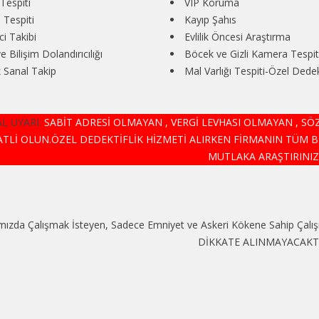
Tespiti
VIP Koruma
 Tespiti
Kayıp Şahıs
i Takibi
Evlilik Öncesi Araştırma
ve Bilişim Dolandırıcılığı
Böcek ve Gizli Kamera Tespit
 Sanal Takip
Mal Varlığı Tespiti-Özel Dedekt
L UYARI:
SABİT ADRESİ OLMAYAN , VERGİ LEVHASI OLMAYAN , S
ATLİ OLUN.ÖZEL DEDEKTİFLİK HİZMETİ ALIRKEN FİRMANIN TÜM B
MUTLAKA ARAŞTIRINIZ.
ızda Çalışmak İsteyen, Sadece Emniyet ve Askeri Kökene Sahip Çalışm
DİKKATE ALINMAYACAKTIR