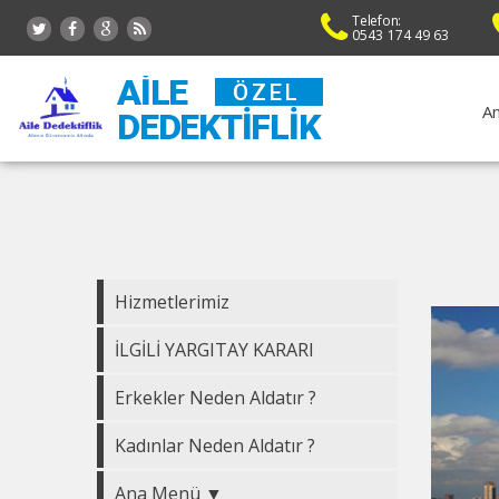
Telefon:
0543 174 49 63
AILE
ÖZEL
An
DEDEKTIFLIK
Hizmetlerimiz
İLGİLİ YARGITAY KARARI
Erkekler Neden Aldatır ?
Kadınlar Neden Aldatır ?
Ana Menü ▼