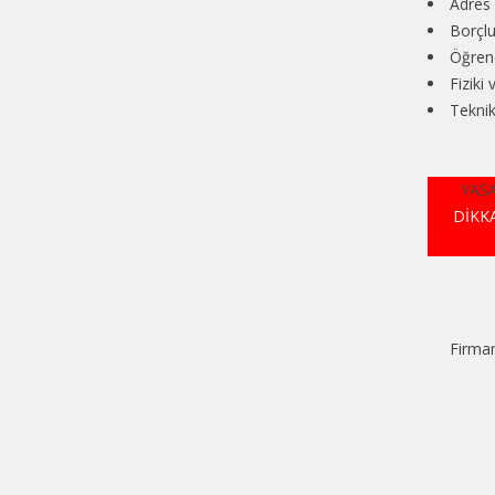
Adres 
Borçlu
Öğrenc
Fiziki 
Teknik
YASA
DİKK
Firmam