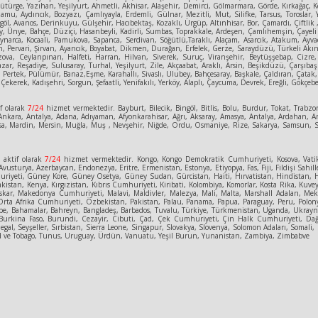
rge, Yazıhan, Yeşilyurt, Ahmetli, Akhisar, Alaşehir, Demirci, Gölmarmara, Görde, Kırkağaç, Köp
amu, Aydıncık, Bozyazı, Çamlıyayla, Erdemli, Gülnar, Mezitli, Mut, Silifke, Tarsus, Toroslar,
göl, Avanos, Derinkuyu, Gülşehir, Hacıbektaş, Kozaklı, Ürgüp, Altınhisar, Bor, Çamardı, Çiftlik 
 Ünye, Bahçe, Düziçi, Hasanbeyli, Kadirli, Sumbas, Toprakkale, Ardeşen, Çamlıhemşin, Çayeli D
Kaynarca, Kocaali, Pamukova, Sapanca, Serdivan, Söğütlü,Taraklı, Alaçam, Asarcık, Atakum, A
, Pervari, Şirvan, Ayancık, Boyabat, Dikmen, Durağan, Erfelek, Gerze, Saraydüzü, Türkeli Akınc
 Bozova, Ceylanpınarı, Halfeti, Harran, Hilvan, Siverek, Suruç, Viranşehir, Beytüşşebap, Cizr
 Pazar, Reşadiye, Sulusaray, Turhal, Yeşilyurt, Zile, Akçaabat, Araklı, Arsin, Beşikdüzü, Çarş
 Pertek, Pülümür, Banaz,Eşme, Karahallı, Sivaslı, Ulubey, Bahçesaray, Başkale, Çaldıran, Çatak
Çekerek, Kadışehri, Sorgun, Şefaatli, Yenifakılı, Yerköy, Alaplı, Çaycuma, Devrek, Ereğli, Gökçeb
f olarak
7/24
hizmet vermektedir. Bayburt, Bilecik, Bingöl, Bitlis, Bolu, Burdur, Tokat, Trabzon
kara, Antalya, Adana, Adıyaman, Afyonkarahisar, Ağrı, Aksaray, Amasya, Antalya, Ardahan, Art
, Manisa, Mardin, Mersin, Muğla, Muş , Nevşehir, Niğde, Ordu, Osmaniye, Rize, Sakarya, Samsun
e
aktif olarak
7/24
hizmet vermektedir. Kongo, Kongo Demokratik Cumhuriyeti, Kosova, Vatik
vusturya, Azerbaycan, Endonezya, Eritre, Ermenistan, Estonya, Etiyopya, Fas, Fiji, Fildişi Sahill
eti, Güney Kore, Güney Osetya, Güney Sudan, Gürcistan, Haiti, Hırvatistan, Hindistan, Hollanda
kistan, Kenya, Kırgızistan, Kıbrıs Cumhuriyeti, Kiribati, Kolombiya, Komorlar, Kosta Rika, Kuv
skar, Makedonya Cumhuriyeti, Malavi, Maldivler, Malezya, Mali, Malta, Marshall Adaları, Mek
ta Afrika Cumhuriyeti, Özbekistan, Pakistan, Palau, Panama, Papua, Paraguay, Peru, Polony
ipe, Bahamalar, Bahreyn, Bangladeş, Barbados, Tuvalu, Türkiye, Türkmenistan, Uganda, Ukrayna
tan, Burkina Faso, Burundi, Cezayir, Cibuti, Çad, Çek Cumhuriyeti, Çin Halk Cumhuriyeti,
gal, Seyşeller, Sırbistan, Sierra Leone, Singapur, Slovakya, Slovenya, Solomon Adaları, Somali
nidad ve Tobago, Tunus, Uruguay, Ürdün, Vanuatu, Yeşil Burun, Yunanistan, Zambiya, Zimbabve