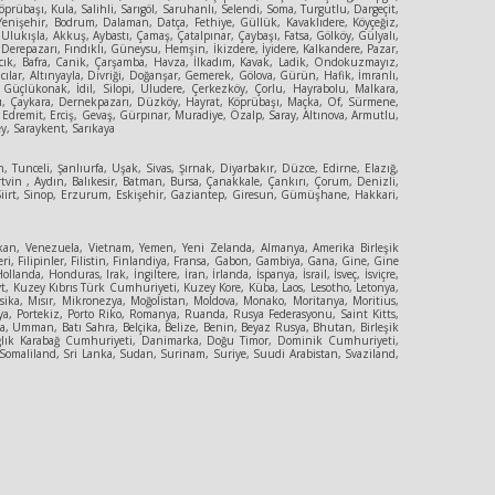
rübaşı, Kula, Salihli, Sarıgöl, Saruhanlı, Selendi, Soma, Turgutlu, Dargeçit,
 Yenişehir, Bodrum, Dalaman, Datça, Fethiye, Güllük, Kavaklıdere, Köyçeğiz,
,Ulukışla, Akkuş, Aybastı, Çamaş, Çatalpınar, Çaybaşı, Fatsa, Gölköy, Gülyalı,
erepazarı, Fındıklı, Güneysu, Hemşin, İkizdere, İyidere, Kalkandere, Pazar,
yvacık, Bafra, Canik, Çarşamba, Havza, İlkadım, Kavak, Ladik, Ondokuzmayız,
ılar, Altınyayla, Divriği, Doğanşar, Gemerek, Gölova, Gürün, Hafik, İmranlı,
e, Güçlükonak, İdil, Silopi, Uludere, Çerkezköy, Çorlu, Hayrabolu, Malkara,
ıbaşı, Çaykara, Dernekpazarı, Düzköy, Hayrat, Köprübaşı, Maçka, Of, Sürmene,
, Edremit, Erciş, Gevaş, Gürpınar, Muradiye, Özalp, Saray, Altınova, Armutlu,
ey, Saraykent, Sarıkaya
, Tunceli, Şanlıurfa, Uşak, Sivas, Şırnak, Diyarbakır, Düzce, Edirne, Elazığ,
vin , Aydın, Balıkesir, Batman, Bursa, Çanakkale, Çankırı, Çorum, Denizli,
, Siirt, Sinop, Erzurum, Eskişehir, Gaziantep, Giresun, Gümüşhane, Hakkari,
an, Venezuela, Vietnam, Yemen, Yeni Zelanda, Almanya, Amerika Birleşik
eri, Filipinler, Filistin, Finlandiya, Fransa, Gabon, Gambiya, Gana, Gine, Gine
, Honduras, Irak, İngiltere, İran, İrlanda, İspanya, İsrail, İsveç, İsviçre,
eyt, Kuzey Kıbrıs Türk Cumhuriyeti, Kuzey Kore, Küba, Laos, Lesotho, Letonya,
sika, Mısır, Mikronezya, Moğolistan, Moldova, Monako, Moritanya, Moritius,
a, Portekiz, Porto Riko, Romanya, Ruanda, Rusya Federasyonu, Saint Kitts,
, Umman, Batı Sahra, Belçika, Belize, Benin, Beyaz Rusya, Bhutan, Birleşik
 Dağlık Karabağ Cumhuriyeti, Danimarka, Doğu Timor, Dominik Cumhuriyeti,
, Somaliland, Sri Lanka, Sudan, Surinam, Suriye, Suudi Arabistan, Svaziland,