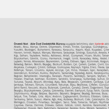
Önemli Not : Aile Özel Dedektiflik Bürosu
aşşağıda belirtilmiş olan
ilçelerde
akti
Akseki, Aksu, Alanya, Demre, Döşemealtı, Elmalı, Finike, Gazipaşa, Gündoğmuş, İ
Yusufeli, Bozdoğan, Buharkent, Karacasu, Karpuzlu, Koçarlı, Köşk, Kuşadası, Çin
Havran, İvrindi, Kepsut, Manyas, Marmara, Savaştepe, Sındırgı, Susurluk, Amasra, K
Kığı, Solhan, Yayladere, Yedisu, Adilcevaz, Ahlat, Güroymak, Hizan, Mutki, Tatva
Büyükorhan, Gemlik, Gürsu, Harmancık, İnegöl, İznik, Karacabey, Keleş, Kestel, 
Lapseki, Yenice, Atkaracalar, Bayramören, Çerkeş, Eldivan, Ilgaz, Kızılırmak, Korg
Babadağ, Baklan, Bekilli, Beyağaç, Bozkurt, Buldan, Çal, Çameli, Çardak, Çivril, Gün
Akçakoca, Cumayeri, Çilimli, Gölkaya, Gümüşova, Kaynaşlı, Yığılca, Enez, Havsa, İpsa
Refahiye, Tercan, Üzümlü, Aşkale, Aziziye, Çat, Hınıs, Horasan, İspir, Karaçoban
İskenderun, Kırıkhan, Kumlu, Reyhanlı, Samandağ, Yayladağ, Aralık, Karakoyunlu, T
Bağcılar, Bahçelievler, İmamoğlu, Karaisalı, Pozantı, Saimbeyli, Sarıçam, Seyhan, 
Hocalar, İhsaniye, İscehisar, Kızılören, Sandıklı, Sinanpaşa, Sultandağı, Şuhut
Suluova, Taşova, Akyurt, Altındağ, Ayaş, Bala, Beypazarı, Çamlıdere, Çankaya, Ç
Şenkaya, Tekman, Tortum, Uzundere, Yakutiye, Alpu, Beylikova, Çifteler, Günyüzü,
Şehit Kamil, Yavuzeli, Alucra, Bulancak, Çamoluk, Çanakçı, Dereli, Doğankent, Espi
Beyoğlu, Büyükçekmece, Çatalca, Çekmeköy, Esenler, Esenyurt, Eyüp, Fatih, Gaziosm
Zeytinburnu, Aliağa, Balçova, Bayındır, Bayraklı, Bergama, Beydağ, Bornova, Buca
Selçuk, Tire, Torbalı, Urla, Afşin, Andırın, Çağlayancerit, Ekinözü, Elbistan, Gök
Sarıkamış, Selim, Susuz, Abana, Ağlı, Araç, Azdavay, Bozkurt, Cide, Çatalzeytin, D
Melikgazi, Özvatan, Pınarbaşı, Sarıoğlan, Sarız, Talas, Tomarza, Yahyalı, Yeşilhisa
Çayırova, Darıca, Derince, Dilovası, Gebze, Gölcük, İzmit, Kandıra, Karamürsel, 
Halkapınar, Hüyük, Ilgın, Kadınhanı, Karapınar, Karatay, Kulu, Meram, Sarayönü, S