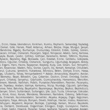
ol, Erzin, Hassa, İskenderun, Kırıkhan, Kumlu, Reyhanlı, Samandağ, Yayladağ,
 Damal, Göle, Hanak, Posof, Ardanuç, Arhavi, Borçka, Hopa, Murgul, Şavşat,
ya, Bandırma, Bigadiç, Burhaniye, Dursunbey, Edremit, Erdek, Gömeç, Gönen,
zarı, İnhisar, Osmaneli, Pazaryeri, Söğüt, Yenipazar, Adaklı, Genç, Karlıova,
la, Bucak, Çavdır, Çeltikçi, Gölhisar, Karamanlı, Kemer, Tefenni, Yeşilova,
yvacık, Bayramiç, Biga, Bozcaada, Çan, Eceabat, Ezine, Gelibolu, Gökçeada,
, Mecitözü, Oğuzlar, Ortaköy, Osmancık, Sungurlu, Uğurludağ, Acıpayam, Akköy,
, Ergani, Hani, Hazro, Kayapınar, Kocaköy, Kulp, Lice, Silvan, Sur, Yenişehir,
, Kovancılar, Maden, Palu, Sivrice, Çayırlı, İliç, Kemah, Kemaliye, Otlukbeli,
orul, Çukurca, Şemdinli, Yüksekova, Altınözü, Belen, Dörtyol, Erzin, Hassa,
ç, Uluborlu, Yalvaç, Yenişarbademli * Adalar, Arnavutköy, Ataşehir, Avcılar,
 Basmakçı, Bayat, Bolvadin, Çay, Çobanlar, Dazkırı, Dinar, Emirdağ, Evciler,
Güzelyurt, Ortaköy, Sarıyahşi, Göynücek, Gümüşhacıköy, Hamamözü, Merzifon,
amam, Mamak, Nallıhan, Polatlı, Pursaklar,Palandöken, Pasinler, Pazaryolu,
r, Tepebaşı, Araban, İslahiye, Karkamış, Nizip, Nurdağı, Oğuzeli, Şahinbey,
urova, Feke, Bakırköy, Başakşehir, Bayrampaşa, Beşiktaş, Beykoz, Beylikdüzü,
er, Silivri, Sultanbeyli, Sultangazi, Şile, Şişli, Tuzla, Ümraniye, Üsküdar,
şa, Kınık, Kiraz, Konak, Menderes, Menemen, Narlıdere, Ödemiş, Seferihisar,
yla, Ermenek, Kazımkarabekir, Sarıveliler, Akyaka, Arpaçay, Digor, Kağızman,
şköprü, Tosya, Akkışla, Bünyan, Develi, Felahiye, Hacılar, İncesu, Kocasinan,
rt, Yahşiyan, Akçakent, Akpınar, Boztepe, Çiçekdağı, Kaman, Mucur, Başiskele,
Çumra, Derbent, Derebucak, Doğanhisar, Emirgazi, Ereğli, Güneysınır, Hadim,
Emet, Gediz, Hisarcık, Pazarlar, Simav, Şaphane, Tavşanlı, Akçadağ, Arapgir,