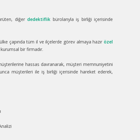
ürüten, diğer
dedektiflik
bürolarıyla iş birliği içerisinde
n ülke çapında tüm il ve ilçelerde görev almaya hazır
özel
kurumsal bir firmadır.
üşterilerine hassas davranarak, müşteri memnuniyetini
nca müşterileri ile iş birliği içerisinde hareket ederek,
ı
nalizi