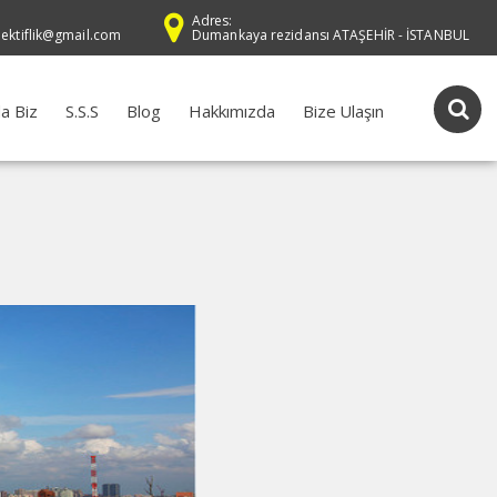
Adres:
dektiflik@gmail.com
Dumankaya rezidansı ATAŞEHİR - İSTANBUL
a Biz
S.S.S
Blog
Hakkımızda
Bize Ulaşın