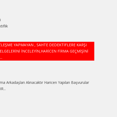
i
iflik
ÖZLEŞME YAPMAYAN , SAHTE DEDEKTİFLERE KARŞI
ELGELERİNİ İNCELEYİN,HARİCEN FİRMA GEÇMİŞİNİ
..
a Arkadaşları Alınacaktır Haricen Yapılan Başvurular
...