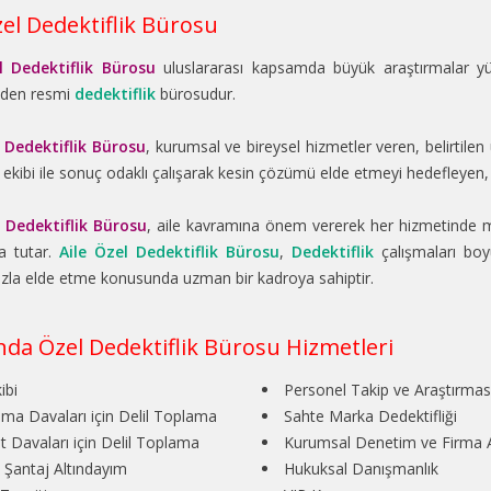
zel Dedektiflik Bürosu
l Dedektiflik Bürosu
uluslararası kapsamda büyük araştırmalar y
eden resmi
dedektiflik
bürosudur.
l Dedektiflik Bürosu
, kurumsal ve bireysel hizmetler veren, belirtile
ekibi ile sonuç odaklı çalışarak kesin çözümü elde etmeyi hedefleyen, 
l Dedektiflik Bürosu
, aile kavramına önem vererek her hizmetinde m
a tutar.
Aile Özel Dedektiflik Bürosu
,
Dedektiflik
çalışmaları boyu
zla elde etme konusunda uzman bir kadroya sahiptir.
da Özel Dedektiflik Bürosu Hizmetleri
ibi
Personel Takip ve Araştırmas
a Davaları için Delil Toplama
Sahte Marka Dedektifliği
t Davaları için Delil Toplama
Kurumsal Denetim ve Firma A
 Şantaj Altındayım
Hukuksal Danışmanlık