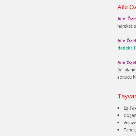
Aile Ö
Aile Öze
hareket 
Aile Öze
dedektif
Aile Öze
ön pland
sonucu hı
Tayvan
Eş Tak
Boşanm
Velaye
Tehdit