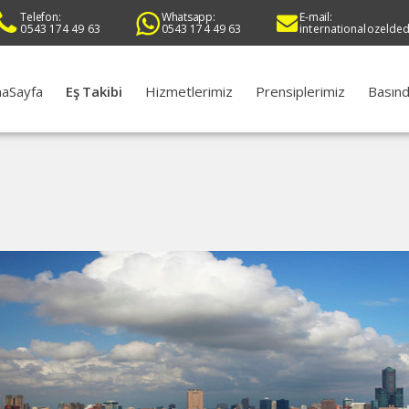
Telefon:
Whatsapp:
E-mail:
0543 174 49 63
0543 174 49 63
internationalozelde
aSayfa
Eş Takibi
Hizmetlerimiz
Prensiplerimiz
Basınd