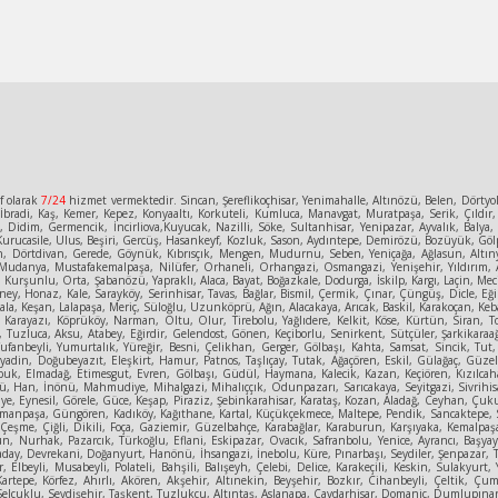
f olarak
7/24
hizmet vermektedir. Sincan, Şereflikoçhisar, Yenimahalle, Altınözü, Belen, Dörty
bradi, Kaş, Kemer, Kepez, Konyaaltı, Korkuteli, Kumluca, Manavgat, Muratpaşa, Serik, Çıldır,
e, Didim, Germencik, İncirliova,Kuyucak, Nazilli, Söke, Sultanhisar, Yenipazar, Ayvalık, Bal
urucasile, Ulus, Beşiri, Gercüş, Hasankeyf, Kozluk, Sason, Aydıntepe, Demirözü, Bozüyük, Gölpa
n, Dörtdivan, Gerede, Göynük, Kıbrısçık, Mengen, Mudurnu, Seben, Yeniçağa, Ağlasun, Altınyay
Mudanya, Mustafakemalpaşa, Nilüfer, Orhaneli, Orhangazi, Osmangazi, Yenişehir, Yıldırım, A
un, Kurşunlu, Orta, Şabanözü, Yapraklı, Alaca, Bayat, Boğazkale, Dodurga, İskilp, Kargı, Laçin
ey, Honaz, Kale, Sarayköy, Serinhisar, Tavas, Bağlar, Bismil, Çermik, Çınar, Çüngüş, Dicle, Eğil
la, Keşan, Lalapaşa, Meriç, Süloğlu, Uzunköprü, Ağın, Alacakaya, Arıcak, Baskil, Karakoçan, Keban
, Karayazı, Köprüköy, Narman, Oltu, Olur, Tirebolu, Yağlıdere, Kelkit, Köse, Kürtün, Siran, T
uzluca, Aksu, Atabey, Eğirdir, Gelendost, Gönen, Keçiborlu, Senirkent, Sütçüler, Şarkikaraağa
Tufanbeyli, Yumurtalık, Yüreğir, Besni, Çelikhan, Gerger, Gölbaşı, Kahta, Samsat, Sincik, Tut,
, Diyadin, Doğubeyazıt, Eleşkirt, Hamur, Patnos, Taşlıçay, Tutak, Ağaçören, Eskil, Gülağaç, 
ubuk, Elmadağ, Etimesgut, Evren, Gölbaşı, Güdül, Haymana, Kalecik, Kazan, Keçiören, Kızılcah
 Han, İnönü, Mahmudiye, Mihalgazi, Mihalıççık, Odunpazarı, Sarıcakaya, Seyitgazi, Sivrihisa
ye, Eynesil, Görele, Güce, Keşap, Piraziz, Şebinkarahisar, Karataş, Kozan, Aladağ, Ceyhan, Çuk
anpaşa, Güngören, Kadıköy, Kağıthane, Kartal, Küçükçekmece, Maltepe, Pendik, Sancaktepe, Sarıy
, Çeşme, Çiğli, Dikili, Foça, Gaziemir, Güzelbahçe, Karabağlar, Karaburun, Karşıyaka, Kemalpa
sun, Nurhak, Pazarcık, Türkoğlu, Eflani, Eskipazar, Ovacık, Safranbolu, Yenice, Ayrancı, Başya
aday, Devrekani, Doğanyurt, Hanönü, İhsangazi, İnebolu, Küre, Pınarbaşı, Seydiler, Şenpazar, Ta
r, Elbeyli, Musabeyli, Polateli, Bahşili, Balışeyh, Çelebi, Delice, Karakeçili, Keskin, Sulakyu
Kartepe, Körfez, Ahırlı, Akören, Akşehir, Altınekin, Beyşehir, Bozkır, Cihanbeyli, Çeltik, 
elçuklu, Seydişehir, Taşkent, Tuzlukçu, Altıntaş, Aslanapa, Çavdarhisar, Domaniç, Dumlupınar, 