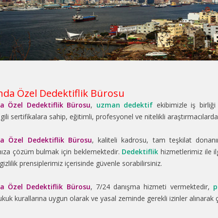
da Özel Dedektiflik Bürosu
a Özel Dedektiflik Bürosu
,
uzman dedektif
ekibimizle iş birliği
lgili sertifikalara sahip, eğitimli, profesyonel ve nitelikli araştırmacılar
a Özel Dedektiflik Bürosu
, kaliteli kadrosu, tam teşkilat dona
nıza çözüm bulmak için beklemektedir.
Dedektiflik
hizmetlerimiz ile il
izlilik prensiplerimiz içerisinde güvenle sorabilirsiniz.
a Özel Dedektiflik Bürosu
, 7/24 danışma hizmeti vermektedir,
p
ukuk kurallarına uygun olarak ve yasal zeminde gerekli izinler alınarak 