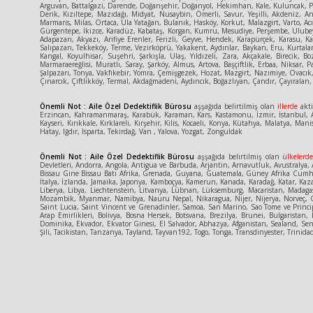
Arguvan, Battalgazi, Darende, Doğanşehir, Doğanyol, Hekimhan, Kale, Kuluncak, Pütü
Derik, Kızıltepe, Mazıdağı, Midyat, Nusaybin, Ömerli, Savur, Yeşilli, Akdeniz, An
Marmaris, Milas, Ortaca, Ula Yatağan, Bulanık, Hasköy, Korkut, Malazgirt, Varto, Acı
Gürgentepe, İkizce, Karadüz, Kabataş, Korgan, Kumru, Mesudiye, Perşembe, Ulubey,
Adapazarı, Akyazı, Arifiye Erenler, Ferizli, Geyve, Hendek, Karapürçek, Karasu, 
Salıpazarı, Tekkeköy, Terme, Vezirköprü, Yakakent, Aydınlar, Baykan, Eru, Kurtalan
Kangal, Koyulhisar, Suşehri, Şarkışla, Ulaş, Yıldızeli, Zara, Akçakale, Birecik,
Marmaraereğlisi, Muratlı, Saray, Şarköy, Almus, Artova, Başçiftlik, Erbaa, Niksar,
Şalpazarı, Tonya, Vakfıkebir, Yomra, Çemişgezek, Hozat, Mazgirt, Nazımiye, Ovacık,
Çınarcık, Çiftlikköy, Termal, Akdağmadeni, Aydıncık, Boğazlıyan, Çandır, Çayıralan, 
Önemli Not : Aile Özel Dedektiflik Bürosu
aşşağıda belirtilmiş olan
illerde
akti
Erzincan, Kahramanmaraş, Karabük, Karaman, Kars, Kastamonu, İzmir, İstanbul, An
Kayseri, Kırıkkale, Kırklareli, Kırşehir, Kilis, Kocaeli, Konya, Kütahya, Malatya
Hatay, Iğdır, Isparta, Tekirdağ, Van , Yalova, Yozgat, Zonguldak
Önemli Not : Aile Özel Dedektiflik Bürosu
aşşağıda belirtilmiş olan
ülkelerd
Devletleri, Andorra, Angola, Antigua ve Barbuda, Arjantin, Arnavutluk, Avustralya, A
Bissau Gine Bissau Batı Afrika, Grenada, Guyana, Guatemala, Güney Afrika Cumhuriy
İtalya, İzlanda, Jamaika, Japonya, Kamboçya, Kamerun, Kanada, Karadağ, Katar, Kaza
Liberya, Libya, Liechtenstein, Litvanya, Lübnan, Lüksemburg, Macaristan, Madaga
Mozambik, Myanmar, Namibya, Nauru Nepal, Nikaragua, Nijer, Nijerya, Norveç, Or
Saint Lucia, Saint Vincent ve Grenadinler, Samoa, San Marino, Sao Tome ve Princ
Arap Emirlikleri, Bolivya, Bosna Hersek, Botsvana, Brezilya, Brunei, Bulgaris
Dominika, Ekvador, Ekvator Ginesi, El Salvador, Abhazya, Afganistan, Sealand, Sene
Şili, Tacikistan, Tanzanya, Tayland, Tayvan192, Togo, Tonga, Transdinyester, Tri