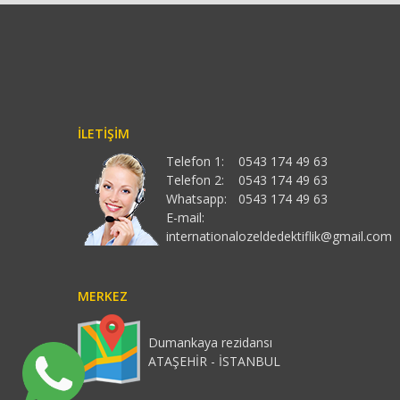
İLETIŞIM
Telefon 1:
0543 174 49 63
Telefon 2:
0543 174 49 63
Whatsapp:
0543 174 49 63
E-mail:
internationalozeldedektiflik@gmail.com
MERKEZ
Dumankaya rezidansı
ATAŞEHİR - İSTANBUL