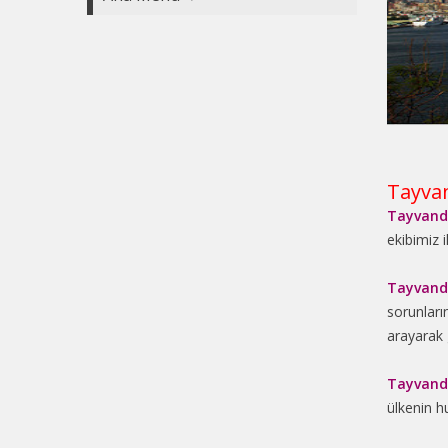
Tayvan
Tayvand
ekibimiz i
Tayvand
sorunları
arayarak g
Tayvand
ülkenin h