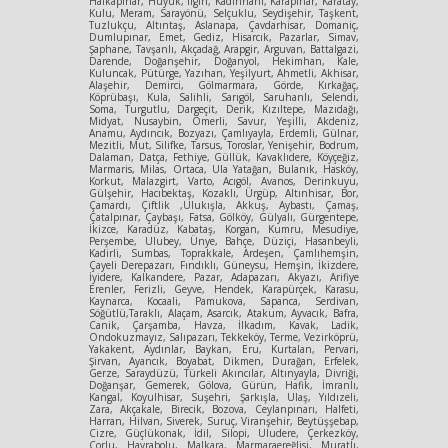
Halkapınar, Hüyük, Ilgın, Kadınhanı, Karapınar, Karatay,
Kulu, Meram, Sarayönü, Selçuklu, Seydişehir, Taşkent,
Tuzlukçu, Altıntaş, Aslanapa, Çavdarhisar, Domaniç,
Dumlupınar, Emet, Gediz, Hisarcık, Pazarlar, Simav,
Şaphane, Tavşanlı, Akçadağ, Arapgir, Arguvan, Battalgazi,
Darende, Doğanşehir, Doğanyol, Hekimhan, Kale,
Kuluncak, Pütürge, Yazıhan, Yeşilyurt, Ahmetli, Akhisar,
Alaşehir, Demirci, Gölmarmara, Görde, Kırkağaç,
Köprübaşı, Kula, Salihli, Sarıgöl, Saruhanlı, Selendi,
Soma, Turgutlu, Dargeçit, Derik, Kızıltepe, Mazıdağı,
Midyat, Nusaybin, Ömerli, Savur, Yeşilli, Akdeniz,
Anamu, Aydıncık, Bozyazı, Çamlıyayla, Erdemli, Gülnar,
Mezitli, Mut, Silifke, Tarsus, Toroslar, Yenişehir, Bodrum,
Dalaman, Datça, Fethiye, Güllük, Kavaklıdere, Köyçeğiz,
Marmaris, Milas, Ortaca, Ula Yatağan, Bulanık, Hasköy,
Korkut, Malazgirt, Varto, Acıgöl, Avanos, Derinkuyu,
Gülşehir, Hacıbektaş, Kozaklı, Ürgüp, Altınhisar, Bor,
Çamardı, Çiftlik ,Ulukışla, Akkuş, Aybastı, Çamaş,
Çatalpınar, Çaybaşı, Fatsa, Gölköy, Gülyalı, Gürgentepe,
İkizce, Karadüz, Kabataş, Korgan, Kumru, Mesudiye,
Perşembe, Ulubey, Ünye, Bahçe, Düziçi, Hasanbeyli,
Kadirli, Sumbas, Toprakkale, Ardeşen, Çamlıhemşin,
Çayeli Derepazarı, Fındıklı, Güneysu, Hemşin, İkizdere,
İyidere, Kalkandere, Pazar, Adapazarı, Akyazı, Arifiye
Erenler, Ferizli, Geyve, Hendek, Karapürçek, Karasu,
Kaynarca, Kocaali, Pamukova, Sapanca, Serdivan,
Söğütlü,Taraklı, Alaçam, Asarcık, Atakum, Ayvacık, Bafra,
Canik, Çarşamba, Havza, İlkadım, Kavak, Ladik,
Ondokuzmayız, Salıpazarı, Tekkeköy, Terme, Vezirköprü,
Yakakent, Aydınlar, Baykan, Eru, Kurtalan, Pervari,
Şirvan, Ayancık, Boyabat, Dikmen, Durağan, Erfelek,
Gerze, Saraydüzü, Türkeli Akıncılar, Altınyayla, Divriği,
Doğanşar, Gemerek, Gölova, Gürün, Hafik, İmranlı,
Kangal, Koyulhisar, Suşehri, Şarkışla, Ulaş, Yıldızeli,
Zara, Akçakale, Birecik, Bozova, Ceylanpınarı, Halfeti,
Harran, Hilvan, Siverek, Suruç, Viranşehir, Beytüşşebap,
Cizre, Güçlükonak, İdil, Silopi, Uludere, Çerkezköy,
Çorlu, Hayrabolu, Malkara, Marmaraereğlisi, Muratlı,