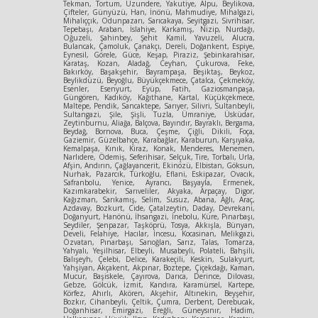
Tekman, Tortum, Uzundere, Yakutiye, Alpu, Beylikova,
Çifteler, Günyüzü, Han, İnönü, Mahmudiye, Mihalgazi,
Mihalıççık, Odunpazarı, Sarıcakaya, Seyitgazi, Sivrihisar,
Tepebaşı, Araban, İslahiye, Karkamış, Nizip, Nurdağı,
Oğuzeli, Şahinbey, Şehit Kamil, Yavuzeli, Alucra,
Bulancak, Çamoluk, Çanakçı, Dereli, Doğankent, Espiye,
Eynesil, Görele, Güce, Keşap, Piraziz, Şebinkarahisar,
Karataş, Kozan, Aladağ, Ceyhan, Çukurova, Feke,
Bakırköy, Başakşehir, Bayrampaşa, Beşiktaş, Beykoz,
Beylikdüzü, Beyoğlu, Büyükçekmece, Çatalca, Çekmeköy,
Esenler, Esenyurt, Eyüp, Fatih, Gaziosmanpaşa,
Güngören, Kadıköy, Kağıthane, Kartal, Küçükçekmece,
Maltepe, Pendik, Sancaktepe, Sarıyer, Silivri, Sultanbeyli,
Sultangazi, Şile, Şişli, Tuzla, Ümraniye, Üsküdar,
Zeytinburnu, Aliağa, Balçova, Bayındır, Bayraklı, Bergama,
Beydağ, Bornova, Buca, Çeşme, Çiğli, Dikili, Foça,
Gaziemir, Güzelbahçe, Karabağlar, Karaburun, Karşıyaka,
Kemalpaşa, Kınık, Kiraz, Konak, Menderes, Menemen,
Narlıdere, Ödemiş, Seferihisar, Selçuk, Tire, Torbalı, Urla,
Afşin, Andırın, Çağlayancerit, Ekinözü, Elbistan, Göksun,
Nurhak, Pazarcık, Türkoğlu, Eflani, Eskipazar, Ovacık,
Safranbolu, Yenice, Ayrancı, Başyayla, Ermenek,
Kazımkarabekir, Sarıveliler, Akyaka, Arpaçay, Digor,
Kağızman, Sarıkamış, Selim, Susuz, Abana, Ağlı, Araç,
Azdavay, Bozkurt, Cide, Çatalzeytin, Daday, Devrekani,
Doğanyurt, Hanönü, İhsangazi, İnebolu, Küre, Pınarbaşı,
Seydiler, Şenpazar, Taşköprü, Tosya, Akkışla, Bünyan,
Develi, Felahiye, Hacılar, İncesu, Kocasinan, Melikgazi,
Özvatan, Pınarbaşı, Sarıoğlan, Sarız, Talas, Tomarza,
Yahyalı, Yeşilhisar, Elbeyli, Musabeyli, Polateli, Bahşili,
Balışeyh, Çelebi, Delice, Karakeçili, Keskin, Sulakyurt,
Yahşiyan, Akçakent, Akpınar, Boztepe, Çiçekdağı, Kaman,
Mucur, Başiskele, Çayırova, Darıca, Derince, Dilovası,
Gebze, Gölcük, İzmit, Kandıra, Karamürsel, Kartepe,
Körfez, Ahırlı, Akören, Akşehir, Altınekin, Beyşehir,
Bozkır, Cihanbeyli, Çeltik, Çumra, Derbent, Derebucak,
Doğanhisar, Emirgazi, Ereğli, Güneysınır, Hadim,