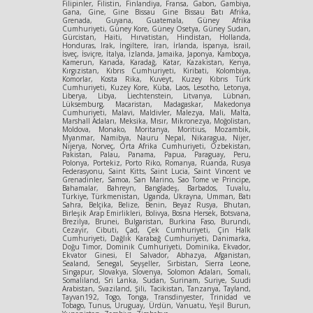
Filipinler, Filistin, Finlandiya, Fransa, Gabon, Gambiya,
Gana, Gine, Gine Bissau Gine Bissau Batı Afrika,
Grenada, Guyana, Guatemala, Güney Afrika
Cumhuriyeti, Güney Kore, Güney Osetya, Güney Sudan,
Gürcistan, Haiti, Hırvatistan, Hindistan, Hollanda,
Honduras, Irak, İngiltere, İran, İrlanda, İspanya, İsrail,
İsveç, İsviçre, İtalya, İzlanda, Jamaika, Japonya, Kamboçya,
Kamerun, Kanada, Karadağ, Katar, Kazakistan, Kenya,
Kırgızistan, Kıbrıs Cumhuriyeti, Kiribati, Kolombiya,
Komorlar, Kosta Rika, Kuveyt, Kuzey Kıbrıs Türk
Cumhuriyeti, Kuzey Kore, Küba, Laos, Lesotho, Letonya,
Liberya, Libya, Liechtenstein, Litvanya, Lübnan,
Lüksemburg, Macaristan, Madagaskar, Makedonya
Cumhuriyeti, Malavi, Maldivler, Malezya, Mali, Malta,
Marshall Adaları, Meksika, Mısır, Mikronezya, Moğolistan,
Moldova, Monako, Moritanya, Moritius, Mozambik,
Myanmar, Namibya, Nauru Nepal, Nikaragua, Nijer,
Nijerya, Norveç, Orta Afrika Cumhuriyeti, Özbekistan,
Pakistan, Palau, Panama, Papua, Paraguay, Peru,
Polonya, Portekiz, Porto Riko, Romanya, Ruanda, Rusya
Federasyonu, Saint Kitts, Saint Lucia, Saint Vincent ve
Grenadinler, Samoa, San Marino, Sao Tome ve Principe,
Bahamalar, Bahreyn, Bangladeş, Barbados, Tuvalu,
Türkiye, Türkmenistan, Uganda, Ukrayna, Umman, Batı
Sahra, Belçika, Belize, Benin, Beyaz Rusya, Bhutan,
Birleşik Arap Emirlikleri, Bolivya, Bosna Hersek, Botsvana,
Brezilya, Brunei, Bulgaristan, Burkina Faso, Burundi,
Cezayir, Cibuti, Çad, Çek Cumhuriyeti, Çin Halk
Cumhuriyeti, Dağlık Karabağ Cumhuriyeti, Danimarka,
Doğu Timor, Dominik Cumhuriyeti, Dominika, Ekvador,
Ekvator Ginesi, El Salvador, Abhazya, Afganistan,
Sealand, Senegal, Seyşeller, Sırbistan, Sierra Leone,
Singapur, Slovakya, Slovenya, Solomon Adaları, Somali,
Somaliland, Sri Lanka, Sudan, Surinam, Suriye, Suudi
Arabistan, Svaziland, Şili, Tacikistan, Tanzanya, Tayland,
Tayvan192, Togo, Tonga, Transdinyester, Trinidad ve
Tobago, Tunus, Uruguay, Ürdün, Vanuatu, Yeşil Burun,