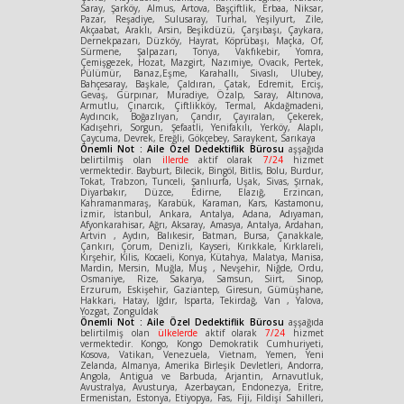
Saray, Şarköy, Almus, Artova, Başçiftlik, Erbaa, Niksar,
Pazar, Reşadiye, Sulusaray, Turhal, Yeşilyurt, Zile,
Akçaabat, Araklı, Arsin, Beşikdüzü, Çarşıbaşı, Çaykara,
Dernekpazarı, Düzköy, Hayrat, Köprübaşı, Maçka, Of,
Sürmene, Şalpazarı, Tonya, Vakfıkebir, Yomra,
Çemişgezek, Hozat, Mazgirt, Nazımiye, Ovacık, Pertek,
Pülümür, Banaz,Eşme, Karahallı, Sivaslı, Ulubey,
Bahçesaray, Başkale, Çaldıran, Çatak, Edremit, Erciş,
Gevaş, Gürpınar, Muradiye, Özalp, Saray, Altınova,
Armutlu, Çınarcık, Çiftlikköy, Termal, Akdağmadeni,
Aydıncık, Boğazlıyan, Çandır, Çayıralan, Çekerek,
Kadışehri, Sorgun, Şefaatli, Yenifakılı, Yerköy, Alaplı,
Çaycuma, Devrek, Ereğli, Gökçebey, Saraykent, Sarıkaya
Önemli Not : Aile Özel Dedektiflik Bürosu
aşşağıda
belirtilmiş olan
illerde
aktif olarak
7/24
hizmet
vermektedir. Bayburt, Bilecik, Bingöl, Bitlis, Bolu, Burdur,
Tokat, Trabzon, Tunceli, Şanlıurfa, Uşak, Sivas, Şırnak,
Diyarbakır, Düzce, Edirne, Elazığ, Erzincan,
Kahramanmaraş, Karabük, Karaman, Kars, Kastamonu,
İzmir, İstanbul, Ankara, Antalya, Adana, Adıyaman,
Afyonkarahisar, Ağrı, Aksaray, Amasya, Antalya, Ardahan,
Artvin , Aydın, Balıkesir, Batman, Bursa, Çanakkale,
Çankırı, Çorum, Denizli, Kayseri, Kırıkkale, Kırklareli,
Kırşehir, Kilis, Kocaeli, Konya, Kütahya, Malatya, Manisa,
Mardin, Mersin, Muğla, Muş , Nevşehir, Niğde, Ordu,
Osmaniye, Rize, Sakarya, Samsun, Siirt, Sinop,
Erzurum, Eskişehir, Gaziantep, Giresun, Gümüşhane,
Hakkari, Hatay, Iğdır, Isparta, Tekirdağ, Van , Yalova,
Yozgat, Zonguldak
Önemli Not : Aile Özel Dedektiflik Bürosu
aşşağıda
belirtilmiş olan
ülkelerde
aktif olarak
7/24
hizmet
vermektedir. Kongo, Kongo Demokratik Cumhuriyeti,
Kosova, Vatikan, Venezuela, Vietnam, Yemen, Yeni
Zelanda, Almanya, Amerika Birleşik Devletleri, Andorra,
Angola, Antigua ve Barbuda, Arjantin, Arnavutluk,
Avustralya, Avusturya, Azerbaycan, Endonezya, Eritre,
Ermenistan, Estonya, Etiyopya, Fas, Fiji, Fildişi Sahilleri,