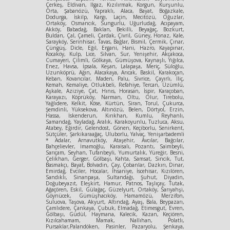
Çerkeş, Eldivan, Ilgaz, Kızılırmak, Korgun, Kurşunlu,
Orta, Şabanözü, Yapraklı, Alaca, Bayat, Boğazkale,
Dodurga, İskilp, Kargı, Laçin, Mecitözü, Oğuzlar,
Ortaköy, Osmancık, Sungurlu, Uğurludağ, Acıpayam,
Akköy, Babadağ, Baklan, Bekilli, Beyağaç, Bozkurt,
Buldan, Çal, Çameli, Çardak, Çivril, Güney, Honaz, Kale,
Sarayköy, Serinhisar, Tavas, Bağlar, Bismil, Çermik, Çınar,
Çüngüş, Dicle, Eğil, Ergani, Hani, Hazro, Kayapınar,
Kocaköy, Kulp, Lice, Silvan, Sur, Yenişehir, Akçakoca,
Cumayeri, Çilimli, Gölkaya, Gümüşova, Kaynaşlı, Yığılca,
Enez, Havsa, İpsala, Keşan, Lalapaşa, Meriç, Süloğlu,
Uzunköprü, Ağın, Alacakaya, Arıcak, Baskil, Karakoçan,
Keban, Kovancılar, Maden, Palu, Sivrice, Çayırlı, İliç,
Kemah, Kemaliye, Otlukbeli, Refahiye, Tercan, Üzümlü,
Aşkale, Aziziye, Çat, Hınıs, Horasan, İspir, Karaçoban,
Karayazı, Köprüköy, Narman, Oltu, Olur, Tirebolu,
Yağlıdere, Kelkit, Köse, Kürtün, Siran, Torul, Çukurca,
Şemdinli, Yüksekova, Altınözü, Belen, Dörtyol, Erzin,
Hassa, İskenderun, Kırıkhan, Kumlu, Reyhanlı,
Samandağ, Yayladağ, Aralık, Karakoyunlu, Tuzluca, Aksu,
Atabey, Eğirdir, Gelendost, Gönen, Keçiborlu, Senirkent,
Sütçüler, Şarkikaraağaç, Uluborlu, Yalvaç, Yenişarbademli
* Adalar, Arnavutköy, Ataşehir, Avcılar, Bağcılar,
Bahçelievler, İmamoğlu, Karaisalı, Pozantı, Saimbeyli,
Sarıçam, Seyhan, Tufanbeyli, Yumurtalık, Yüreğir, Besni,
Çelikhan, Gerger, Gölbaşı, Kahta, Samsat, Sincik, Tut,
Basmakçı, Bayat, Bolvadin, Çay, Çobanlar, Dazkırı, Dinar,
Emirdağ, Evciler, Hocalar, İhsaniye, İscehisar, Kızılören,
Sandıklı, Sinanpaşa, Sultandağı, Şuhut, Diyadin,
Doğubeyazıt, Eleşkirt, Hamur, Patnos, Taşlıçay, Tutak,
Ağaçören, Eskil, Gülağaç, Güzelyurt, Ortaköy, Sarıyahşi,
Göynücek, Gümüşhacıköy, Hamamözü, Merzifon,
Suluova, Taşova, Akyurt, Altındağ, Ayaş, Bala, Beypazarı,
Çamlıdere, Çankaya, Çubuk, Elmadağ, Etimesgut, Evren,
Gölbaşı, Güdül, Haymana, Kalecik, Kazan, Keçiören,
Kızılcahamam, Mamak, Nallıhan, Polatlı,
Pursaklar,Palandöken, Pasinler, Pazaryolu, Şenkaya,