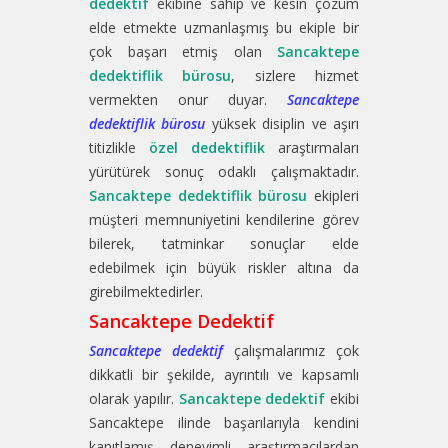
dedektif
ekibine sahip ve kesin çözüm
elde etmekte uzmanlaşmış bu ekiple bir
çok başarı etmiş olan
Sancaktepe
dedektiflik bürosu
, sizlere hizmet
vermekten onur duyar.
Sancaktepe
dedektiflik bürosu
yüksek disiplin ve aşırı
titizlikle
özel dedektiflik
araştırmaları
yürütürek sonuç odaklı çalışmaktadır.
Sancaktepe dedektiflik bürosu
ekipleri
müşteri memnuniyetini kendilerine görev
bilerek, tatminkar sonuçlar elde
edebilmek için büyük riskler altına da
girebilmektedirler.
Sancaktepe Dedektif
Sancaktepe dedektif
çalışmalarımız çok
dikkatli bir şekilde, ayrıntılı ve kapsamlı
olarak yapılır.
Sancaktepe dedektif
ekibi
Sancaktepe ilinde başarılarıyla kendini
kanıtlamış deneyimli araştırmacılardan