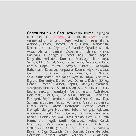
Önemli Not : Aile Özel Dedektiflik Bürosu
aşşağıda
belirtilmiş olan
ilçelerde
aktif olarak
7/24
hizmet
vermektedir. Sincan, Şereflikoçhisar, Yenimahalle,
Altınözü, Belen, Dörtyol, Erzin, Hassa, İskenderun,
Kırıkhan, Kumlu, Reyhanlı, Samandağ, Yayladağ, Akseki,
Aksu, Alanya, Demre, Döşemealtı, Elmalı, Finike,
Gazipaşa, Gündoğmuş, İbradi, Kaş, Kemer, Kepez,
Konyaaltı, Korkuteli, Kumluca, Manavgat, Muratpaşa,
Serik, Çıldır, Damal, Göle, Hanak, Posof, Ardanuç, Arhavi,
Borçka, Hopa, Murgul, Şavşat, Yusufeli, Bozdoğan,
Buharkent, Karacasu, Karpuzlu, Koçarlı, Köşk, Kuşadası,
Çine, Didim, Germencik, İncirliova,Kuyucak, Nazilli,
Söke, Sultanhisar, Yenipazar, Ayvalık, Balya, Bandırma,
Bigadiç, Burhaniye, Dursunbey, Edremit, Erdek, Gömeç,
Gönen, Havran, İvrindi, Kepsut, Manyas, Marmara,
Savaştepe, Sındırgı, Susurluk, Amasra, Kurucasile, Ulus,
Beşiri, Gercüş, Hasankeyf, Kozluk, Sason, Aydıntepe,
Demirözü, Bozüyük, Gölpazarı, İnhisar, Osmaneli,
Pazaryeri, Söğüt, Yenipazar, Adaklı, Genç, Karlıova, Kığı,
Solhan, Yayladere, Yedisu, Adilcevaz, Ahlat, Güroymak,
Hizan, Mutki, Tatvan, Dörtdivan, Gerede, Göynük,
Kıbrısçık, Mengen, Mudurnu, Seben, Yeniçağa, Ağlasun,
Altınyayla, Bucak, Çavdır, Çeltikçi, Gölhisar, Karamanlı,
Kemer, Tefenni, Yeşilova, Büyükorhan, Gemlik, Gürsu,
Harmancık, İnegöl, İznik, Karacabey, Keleş, Kestel,
Mudanya, Mustafakemalpaşa, Nilüfer, Orhaneli,
Orhangazi, Osmangazi, Yenişehir, Yıldırım, Ayvacık,
Bayramiç, Biga, Bozcaada, Çan, Eceabat, Ezine, Gelibolu,
Gökçeada, Lapseki, Yenice, Atkaracalar, Bayramören,