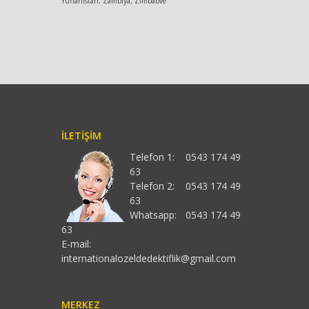
Yunanistan, Zambiya, Zimbabve
İLETIŞIM
Telefon 1:
0543 174 49
63
Telefon 2:
0543 174 49
63
Whatsapp:
0543 174 49
63
E-mail:
internationalozeldedektiflik@gmail.com
MERKEZ