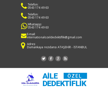
Telefon:
0543 174 49 63
Telefon:
0543 174 49 63
Whatsapp:
0543 174 49 63
E-mail:
internationalozeldedektiflik@gmail.com
Adres:
Dumankaya rezidansı ATAŞEHİR - İSTANBUL
AILE
ÖZEL
DEDEKTIFLIK