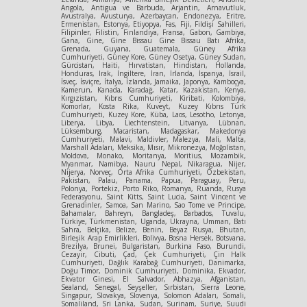
Angola, Antigua ve Barbuda, Arjantin, Arnavutluk,
Avustralya, Avusturya, Azerbaycan, Endonezya, Eritre,
Ermenistan, Estonya, Etiyopya, Fas, Fiji, Fildişi Sahilleri,
Filipinler, Filistin, Finlandiya, Fransa, Gabon, Gambiya,
Gana, Gine, Gine Bissau Gine Bissau Batı Afrika,
Grenada, Guyana, Guatemala, Güney Afrika
Cumhuriyeti, Güney Kore, Güney Osetya, Güney Sudan,
Gürcistan, Haiti, Hırvatistan, Hindistan, Hollanda,
Honduras, Irak, İngiltere, İran, İrlanda, İspanya, İsrail,
İsveç, İsviçre, İtalya, İzlanda, Jamaika, Japonya, Kamboçya,
Kamerun, Kanada, Karadağ, Katar, Kazakistan, Kenya,
Kırgızistan, Kıbrıs Cumhuriyeti, Kiribati, Kolombiya,
Komorlar, Kosta Rika, Kuveyt, Kuzey Kıbrıs Türk
Cumhuriyeti, Kuzey Kore, Küba, Laos, Lesotho, Letonya,
Liberya, Libya, Liechtenstein, Litvanya, Lübnan,
Lüksemburg, Macaristan, Madagaskar, Makedonya
Cumhuriyeti, Malavi, Maldivler, Malezya, Mali, Malta,
Marshall Adaları, Meksika, Mısır, Mikronezya, Moğolistan,
Moldova, Monako, Moritanya, Moritius, Mozambik,
Myanmar, Namibya, Nauru Nepal, Nikaragua, Nijer,
Nijerya, Norveç, Orta Afrika Cumhuriyeti, Özbekistan,
Pakistan, Palau, Panama, Papua, Paraguay, Peru,
Polonya, Portekiz, Porto Riko, Romanya, Ruanda, Rusya
Federasyonu, Saint Kitts, Saint Lucia, Saint Vincent ve
Grenadinler, Samoa, San Marino, Sao Tome ve Principe,
Bahamalar, Bahreyn, Bangladeş, Barbados, Tuvalu,
Türkiye, Türkmenistan, Uganda, Ukrayna, Umman, Batı
Sahra, Belçika, Belize, Benin, Beyaz Rusya, Bhutan,
Birleşik Arap Emirlikleri, Bolivya, Bosna Hersek, Botsvana,
Brezilya, Brunei, Bulgaristan, Burkina Faso, Burundi,
Cezayir, Cibuti, Çad, Çek Cumhuriyeti, Çin Halk
Cumhuriyeti, Dağlık Karabağ Cumhuriyeti, Danimarka,
Doğu Timor, Dominik Cumhuriyeti, Dominika, Ekvador,
Ekvator Ginesi, El Salvador, Abhazya, Afganistan,
Sealand, Senegal, Seyşeller, Sırbistan, Sierra Leone,
Singapur, Slovakya, Slovenya, Solomon Adaları, Somali,
Somaliland, Sri Lanka, Sudan, Surinam, Suriye, Suudi