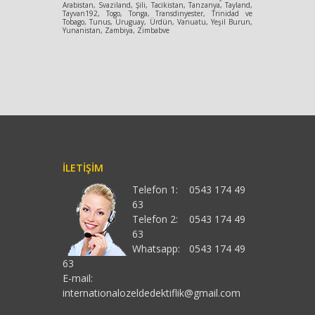
Arabistan, Svaziland, Şili, Tacikistan, Tanzanya, Tayland,
Tayvan192, Togo, Tonga, Transdinyester, Trinidad ve
Tobago, Tunus, Uruguay, Ürdün, Vanuatu, Yeşil Burun,
Yunanistan, Zambiya, Zimbabve
İLETIŞIM
Telefon 1:
0543 174 49
63
Telefon 2:
0543 174 49
63
Whatsapp:
0543 174 49
63
E-mail:
internationalozeldedektiflik@gmail.com