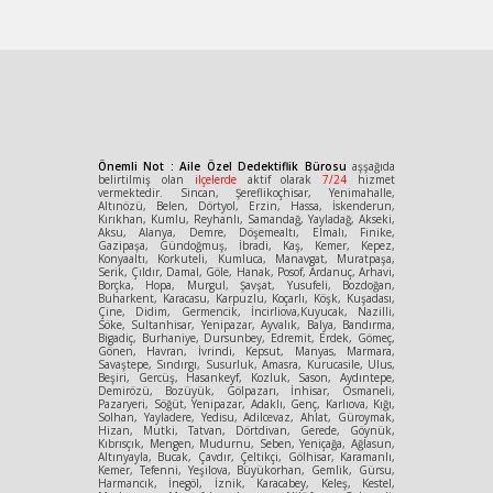
Önemli Not : Aile Özel Dedektiflik Bürosu
aşşağıda
belirtilmiş olan
ilçelerde
aktif olarak
7/24
hizmet
vermektedir. Sincan, Şereflikoçhisar, Yenimahalle,
Altınözü, Belen, Dörtyol, Erzin, Hassa, İskenderun,
Kırıkhan, Kumlu, Reyhanlı, Samandağ, Yayladağ, Akseki,
Aksu, Alanya, Demre, Döşemealtı, Elmalı, Finike,
Gazipaşa, Gündoğmuş, İbradi, Kaş, Kemer, Kepez,
Konyaaltı, Korkuteli, Kumluca, Manavgat, Muratpaşa,
Serik, Çıldır, Damal, Göle, Hanak, Posof, Ardanuç, Arhavi,
Borçka, Hopa, Murgul, Şavşat, Yusufeli, Bozdoğan,
Buharkent, Karacasu, Karpuzlu, Koçarlı, Köşk, Kuşadası,
Çine, Didim, Germencik, İncirliova,Kuyucak, Nazilli,
Söke, Sultanhisar, Yenipazar, Ayvalık, Balya, Bandırma,
Bigadiç, Burhaniye, Dursunbey, Edremit, Erdek, Gömeç,
Gönen, Havran, İvrindi, Kepsut, Manyas, Marmara,
Savaştepe, Sındırgı, Susurluk, Amasra, Kurucasile, Ulus,
Beşiri, Gercüş, Hasankeyf, Kozluk, Sason, Aydıntepe,
Demirözü, Bozüyük, Gölpazarı, İnhisar, Osmaneli,
Pazaryeri, Söğüt, Yenipazar, Adaklı, Genç, Karlıova, Kığı,
Solhan, Yayladere, Yedisu, Adilcevaz, Ahlat, Güroymak,
Hizan, Mutki, Tatvan, Dörtdivan, Gerede, Göynük,
Kıbrısçık, Mengen, Mudurnu, Seben, Yeniçağa, Ağlasun,
Altınyayla, Bucak, Çavdır, Çeltikçi, Gölhisar, Karamanlı,
Kemer, Tefenni, Yeşilova, Büyükorhan, Gemlik, Gürsu,
Harmancık, İnegöl, İznik, Karacabey, Keleş, Kestel,