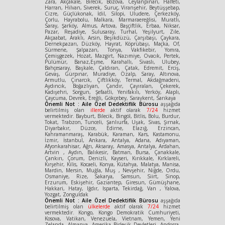
Zara, Akçakale, Birecik, Bozova, Ceylanpınarı, Halfeti,
Harran, Hilvan, Siverek, Suruç, Viranşehir, Beytüşşebap,
Cizre, Güçlükonak, İdil, Silopi, Uludere, Çerkezköy,
Çorlu, Hayrabolu, Malkara, Marmaraereğlisi, Muratlı,
Saray, Şarköy, Almus, Artova, Başçiftlik, Erbaa, Niksar,
Pazar, Reşadiye, Sulusaray, Turhal, Yeşilyurt, Zile,
Akçaabat, Araklı, Arsin, Beşikdüzü, Çarşıbaşı, Çaykara,
Dernekpazarı, Düzköy, Hayrat, Köprübaşı, Maçka, Of,
Sürmene, Şalpazarı, Tonya, Vakfıkebir, Yomra,
Çemişgezek, Hozat, Mazgirt, Nazımiye, Ovacık, Pertek,
Pülümür, Banaz,Eşme, Karahallı, Sivaslı, Ulubey,
Bahçesaray, Başkale, Çaldıran, Çatak, Edremit, Erciş,
Gevaş, Gürpınar, Muradiye, Özalp, Saray, Altınova,
Armutlu, Çınarcık, Çiftlikköy, Termal, Akdağmadeni,
Aydıncık, Boğazlıyan, Çandır, Çayıralan, Çekerek,
Kadışehri, Sorgun, Şefaatli, Yenifakılı, Yerköy, Alaplı,
Çaycuma, Devrek, Ereğli, Gökçebey, Saraykent, Sarıkaya
Önemli Not : Aile Özel Dedektiflik Bürosu
aşşağıda
belirtilmiş olan
illerde
aktif olarak
7/24
hizmet
vermektedir. Bayburt, Bilecik, Bingöl, Bitlis, Bolu, Burdur,
Tokat, Trabzon, Tunceli, Şanlıurfa, Uşak, Sivas, Şırnak,
Diyarbakır, Düzce, Edirne, Elazığ, Erzincan,
Kahramanmaraş, Karabük, Karaman, Kars, Kastamonu,
İzmir, İstanbul, Ankara, Antalya, Adana, Adıyaman,
Afyonkarahisar, Ağrı, Aksaray, Amasya, Antalya, Ardahan,
Artvin , Aydın, Balıkesir, Batman, Bursa, Çanakkale,
Çankırı, Çorum, Denizli, Kayseri, Kırıkkale, Kırklareli,
Kırşehir, Kilis, Kocaeli, Konya, Kütahya, Malatya, Manisa,
Mardin, Mersin, Muğla, Muş , Nevşehir, Niğde, Ordu,
Osmaniye, Rize, Sakarya, Samsun, Siirt, Sinop,
Erzurum, Eskişehir, Gaziantep, Giresun, Gümüşhane,
Hakkari, Hatay, Iğdır, Isparta, Tekirdağ, Van , Yalova,
Yozgat, Zonguldak
Önemli Not : Aile Özel Dedektiflik Bürosu
aşşağıda
belirtilmiş olan
ülkelerde
aktif olarak
7/24
hizmet
vermektedir. Kongo, Kongo Demokratik Cumhuriyeti,
Kosova, Vatikan, Venezuela, Vietnam, Yemen, Yeni
Zelanda, Almanya, Amerika Birleşik Devletleri, Andorra,