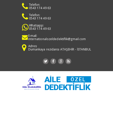
Telefon:
0543 174 49 63
Telefon:
0543 174 49 63
Whatsapp:
0543 174 49 63
E-mail:
internationalozeldedektiflik@gmail.com
Adres:
Dumankaya rezidansı ATAŞEHİR - İSTANBUL
AILE
ÖZEL
DEDEKTIFLIK