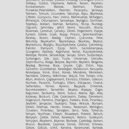
Gölbaşı, Güdül, Haymana, Kalecik, Kazan, Keçiören,
Kızılcahamam, Mamak, Nallıhan, Polatlı,
Pursaklar,Palandöken, Pasinler, Pazaryolu, Şenkaya,
Tekman, Tortum, Uzundere, Yakutiye, Alpu, Beylikova,
Çifteler, Günyüzü, Han, İnönü, Mahmudiye, Mihalgazi,
Mihalıççık, Odunpazarı, Sarıcakaya, Seyitgazi, Sivrihisar,
Tepebaşı, Araban, İslahiye, Karkamış, Nizip, Nurdağı,
Oğuzeli, Şahinbey, Şehit Kamil, Yavuzeli, Alucra,
Bulancak, Çamoluk, Çanakçı, Dereli, Doğankent, Espiye,
Eynesil, Görele, Güce, Keşap, Piraziz, Şebinkarahisar,
Karataş, Kozan, Aladağ, Ceyhan, Çukurova, Feke,
Bakırköy, Başakşehir, Bayrampaşa, Beşiktaş, Beykoz,
Beylikdüzü, Beyoğlu, Büyükçekmece, Çatalca, Çekmeköy,
Esenler, Esenyurt, Eyüp, Fatih, Gaziosmanpaşa,
Güngören, Kadıköy, Kağıthane, Kartal, Küçükçekmece,
Maltepe, Pendik, Sancaktepe, Sarıyer, Silivri, Sultanbeyli,
Sultangazi, Şile, Şişli, Tuzla, Ümraniye, Üsküdar,
Zeytinburnu, Aliağa, Balçova, Bayındır, Bayraklı, Bergama,
Beydağ, Bornova, Buca, Çeşme, Çiğli, Dikili, Foça,
Gaziemir, Güzelbahçe, Karabağlar, Karaburun, Karşıyaka,
Kemalpaşa, Kınık, Kiraz, Konak, Menderes, Menemen,
Narlıdere, Ödemiş, Seferihisar, Selçuk, Tire, Torbalı, Urla,
Afşin, Andırın, Çağlayancerit, Ekinözü, Elbistan, Göksun,
Nurhak, Pazarcık, Türkoğlu, Eflani, Eskipazar, Ovacık,
Safranbolu, Yenice, Ayrancı, Başyayla, Ermenek,
Kazımkarabekir, Sarıveliler, Akyaka, Arpaçay, Digor,
Kağızman, Sarıkamış, Selim, Susuz, Abana, Ağlı, Araç,
Azdavay, Bozkurt, Cide, Çatalzeytin, Daday, Devrekani,
Doğanyurt, Hanönü, İhsangazi, İnebolu, Küre, Pınarbaşı,
Seydiler, Şenpazar, Taşköprü, Tosya, Akkışla, Bünyan,
Develi, Felahiye, Hacılar, İncesu, Kocasinan, Melikgazi,
Özvatan, Pınarbaşı, Sarıoğlan, Sarız, Talas, Tomarza,
Yahyalı, Yeşilhisar, Elbeyli, Musabeyli, Polateli, Bahşili,
Balışeyh, Çelebi, Delice, Karakeçili, Keskin, Sulakyurt,
Yahşiyan, Akçakent, Akpınar, Boztepe, Çiçekdağı, Kaman,
Mucur, Başiskele, Çayırova, Darıca, Derince, Dilovası,
Gebze, Gölcük, İzmit, Kandıra, Karamürsel, Kartepe,