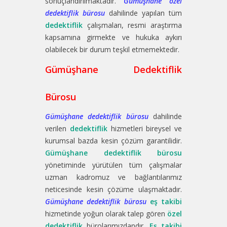
sonuçlandırılmaktadır.
Gümüşhane özel
dedektiflik bürosu
dahilinde yapılan tüm
dedektiflik
çalışmaları, resmi araştırma
kapsamına girmekte ve hukuka aykırı
olabilecek bir durum teşkil etmemektedir.
Gümüşhane Dedektiflik
Bürosu
Gümüşhane dedektiflik bürosu
dahilinde
verilen
dedektiflik
hizmetleri bireysel ve
kurumsal bazda kesin çözüm garantilidir.
Gümüşhane dedektiflik bürosu
yönetiminde yürütülen tüm çalışmalar
uzman kadromuz ve bağlantılarımız
neticesinde kesin çözüme ulaşmaktadır.
Gümüşhane dedektiflik bürosu
eş takibi
hizmetinde yoğun olarak talep gören
özel
dedektiflik
bürolarımızdandır.
Eş takibi