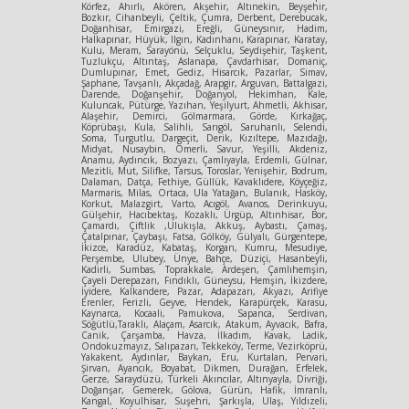
Körfez, Ahırlı, Akören, Akşehir, Altınekin, Beyşehir,
Bozkır, Cihanbeyli, Çeltik, Çumra, Derbent, Derebucak,
Doğanhisar, Emirgazi, Ereğli, Güneysınır, Hadim,
Halkapınar, Hüyük, Ilgın, Kadınhanı, Karapınar, Karatay,
Kulu, Meram, Sarayönü, Selçuklu, Seydişehir, Taşkent,
Tuzlukçu, Altıntaş, Aslanapa, Çavdarhisar, Domaniç,
Dumlupınar, Emet, Gediz, Hisarcık, Pazarlar, Simav,
Şaphane, Tavşanlı, Akçadağ, Arapgir, Arguvan, Battalgazi,
Darende, Doğanşehir, Doğanyol, Hekimhan, Kale,
Kuluncak, Pütürge, Yazıhan, Yeşilyurt, Ahmetli, Akhisar,
Alaşehir, Demirci, Gölmarmara, Görde, Kırkağaç,
Köprübaşı, Kula, Salihli, Sarıgöl, Saruhanlı, Selendi,
Soma, Turgutlu, Dargeçit, Derik, Kızıltepe, Mazıdağı,
Midyat, Nusaybin, Ömerli, Savur, Yeşilli, Akdeniz,
Anamu, Aydıncık, Bozyazı, Çamlıyayla, Erdemli, Gülnar,
Mezitli, Mut, Silifke, Tarsus, Toroslar, Yenişehir, Bodrum,
Dalaman, Datça, Fethiye, Güllük, Kavaklıdere, Köyçeğiz,
Marmaris, Milas, Ortaca, Ula Yatağan, Bulanık, Hasköy,
Korkut, Malazgirt, Varto, Acıgöl, Avanos, Derinkuyu,
Gülşehir, Hacıbektaş, Kozaklı, Ürgüp, Altınhisar, Bor,
Çamardı, Çiftlik ,Ulukışla, Akkuş, Aybastı, Çamaş,
Çatalpınar, Çaybaşı, Fatsa, Gölköy, Gülyalı, Gürgentepe,
İkizce, Karadüz, Kabataş, Korgan, Kumru, Mesudiye,
Perşembe, Ulubey, Ünye, Bahçe, Düziçi, Hasanbeyli,
Kadirli, Sumbas, Toprakkale, Ardeşen, Çamlıhemşin,
Çayeli Derepazarı, Fındıklı, Güneysu, Hemşin, İkizdere,
İyidere, Kalkandere, Pazar, Adapazarı, Akyazı, Arifiye
Erenler, Ferizli, Geyve, Hendek, Karapürçek, Karasu,
Kaynarca, Kocaali, Pamukova, Sapanca, Serdivan,
Söğütlü,Taraklı, Alaçam, Asarcık, Atakum, Ayvacık, Bafra,
Canik, Çarşamba, Havza, İlkadım, Kavak, Ladik,
Ondokuzmayız, Salıpazarı, Tekkeköy, Terme, Vezirköprü,
Yakakent, Aydınlar, Baykan, Eru, Kurtalan, Pervari,
Şirvan, Ayancık, Boyabat, Dikmen, Durağan, Erfelek,
Gerze, Saraydüzü, Türkeli Akıncılar, Altınyayla, Divriği,
Doğanşar, Gemerek, Gölova, Gürün, Hafik, İmranlı,
Kangal, Koyulhisar, Suşehri, Şarkışla, Ulaş, Yıldızeli,