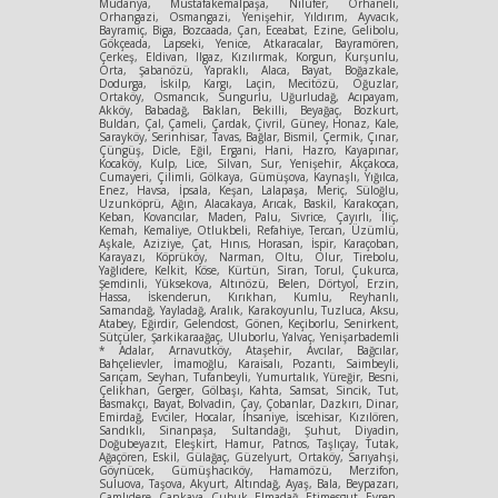
Mudanya, Mustafakemalpaşa, Nilüfer, Orhaneli,
Orhangazi, Osmangazi, Yenişehir, Yıldırım, Ayvacık,
Bayramiç, Biga, Bozcaada, Çan, Eceabat, Ezine, Gelibolu,
Gökçeada, Lapseki, Yenice, Atkaracalar, Bayramören,
Çerkeş, Eldivan, Ilgaz, Kızılırmak, Korgun, Kurşunlu,
Orta, Şabanözü, Yapraklı, Alaca, Bayat, Boğazkale,
Dodurga, İskilp, Kargı, Laçin, Mecitözü, Oğuzlar,
Ortaköy, Osmancık, Sungurlu, Uğurludağ, Acıpayam,
Akköy, Babadağ, Baklan, Bekilli, Beyağaç, Bozkurt,
Buldan, Çal, Çameli, Çardak, Çivril, Güney, Honaz, Kale,
Sarayköy, Serinhisar, Tavas, Bağlar, Bismil, Çermik, Çınar,
Çüngüş, Dicle, Eğil, Ergani, Hani, Hazro, Kayapınar,
Kocaköy, Kulp, Lice, Silvan, Sur, Yenişehir, Akçakoca,
Cumayeri, Çilimli, Gölkaya, Gümüşova, Kaynaşlı, Yığılca,
Enez, Havsa, İpsala, Keşan, Lalapaşa, Meriç, Süloğlu,
Uzunköprü, Ağın, Alacakaya, Arıcak, Baskil, Karakoçan,
Keban, Kovancılar, Maden, Palu, Sivrice, Çayırlı, İliç,
Kemah, Kemaliye, Otlukbeli, Refahiye, Tercan, Üzümlü,
Aşkale, Aziziye, Çat, Hınıs, Horasan, İspir, Karaçoban,
Karayazı, Köprüköy, Narman, Oltu, Olur, Tirebolu,
Yağlıdere, Kelkit, Köse, Kürtün, Siran, Torul, Çukurca,
Şemdinli, Yüksekova, Altınözü, Belen, Dörtyol, Erzin,
Hassa, İskenderun, Kırıkhan, Kumlu, Reyhanlı,
Samandağ, Yayladağ, Aralık, Karakoyunlu, Tuzluca, Aksu,
Atabey, Eğirdir, Gelendost, Gönen, Keçiborlu, Senirkent,
Sütçüler, Şarkikaraağaç, Uluborlu, Yalvaç, Yenişarbademli
* Adalar, Arnavutköy, Ataşehir, Avcılar, Bağcılar,
Bahçelievler, İmamoğlu, Karaisalı, Pozantı, Saimbeyli,
Sarıçam, Seyhan, Tufanbeyli, Yumurtalık, Yüreğir, Besni,
Çelikhan, Gerger, Gölbaşı, Kahta, Samsat, Sincik, Tut,
Basmakçı, Bayat, Bolvadin, Çay, Çobanlar, Dazkırı, Dinar,
Emirdağ, Evciler, Hocalar, İhsaniye, İscehisar, Kızılören,
Sandıklı, Sinanpaşa, Sultandağı, Şuhut, Diyadin,
Doğubeyazıt, Eleşkirt, Hamur, Patnos, Taşlıçay, Tutak,
Ağaçören, Eskil, Gülağaç, Güzelyurt, Ortaköy, Sarıyahşi,
Göynücek, Gümüşhacıköy, Hamamözü, Merzifon,
Suluova, Taşova, Akyurt, Altındağ, Ayaş, Bala, Beypazarı,
Çamlıdere, Çankaya, Çubuk, Elmadağ, Etimesgut, Evren,