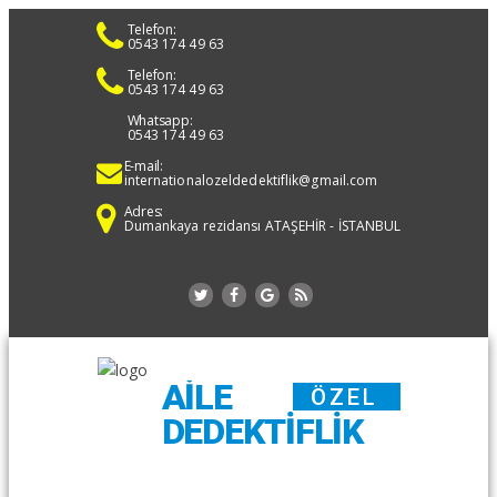
Telefon:
0543 174 49 63
Telefon:
0543 174 49 63
Whatsapp:
0543 174 49 63
E-mail:
internationalozeldedektiflik@gmail.com
Adres:
Dumankaya rezidansı ATAŞEHİR - İSTANBUL
AILE
ÖZEL
DEDEKTIFLIK