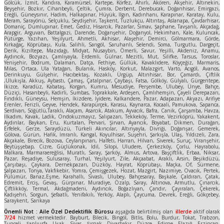
Gölcük, İzmit, Kandıra, Karamürsel, Kartepe, Körfez, Ahırlı, Akören, Akşehir, Altınekin,
Beyşehir, Bozkır, Cihanbeyli, Çeltik, Çumra, Derbent, Derebucak, Doğanhisar, Emirgazi,
Ereğli, Güneysınır, Hadim, Halkapınar, Hüyük, Ilgın, Kadınhanı, Karapınar, Karatay, Kulu,
Meram, Sarayönü, Selçuklu, Seydişehir, Taşkent, Tuzlukçu, Altıntaş, Aslanapa, Çavdarhisar,
Domaniç, Dumlupınar, Emet, Gediz, Hisarcık, Pazarlar, Simav, Şaphane, Tavşanlı, Akçadağ,
Arapgir, Arguvan, Battalgazi, Darende, Doğanşehir, Doğanyol, Hekimhan, Kale, Kuluncak,
Pütürge, Yazıhan, Yeşilyurt, Ahmetli, Akhisar, Alaşehir, Demirci, Gölmarmara, Görde,
Kırkağaç, Köprübaşı, Kula, Salihli, Sarıgöl, Saruhanlı, Selendi, Soma, Turgutlu, Dargeçit,
Derik, Kızıltepe, Mazıdağı, Midyat, Nusaybin, Ömerli, Savur, Yeşilli, Akdeniz, Anamu,
Aydıncık, Bozyazı, Çamlıyayla, Erdemli, Gülnar, Mezitli, Mut, Silifke, Tarsus, Toroslar,
Yenişehir, Bodrum, Dalaman, Datça, Fethiye, Güllük, Kavaklıdere, Köyçeğiz, Marmaris,
Milas, Ortaca, Ula Yatağan, Bulanık, Hasköy, Korkut, Malazgirt, Varto, Acıgöl, Avanos,
Derinkuyu, Gülşehir, Hacıbektaş, Kozaklı, Ürgüp, Altınhisar, Bor, Çamardı, Çiftlik
,Ulukışla, Akkuş, Aybastı, Çamaş, Çatalpınar, Çaybaşı, Fatsa, Gölköy, Gülyalı, Gürgentepe,
İkizce, Karadüz, Kabataş, Korgan, Kumru, Mesudiye, Perşembe, Ulubey, Ünye, Bahçe,
Düziçi, Hasanbeyli, Kadirli, Sumbas, Toprakkale, Ardeşen, Çamlıhemşin, Çayeli Derepazarı,
Fındıklı, Güneysu, Hemşin, İkizdere, İyidere, Kalkandere, Pazar, Adapazarı, Akyazı, Arifiye
Erenler, Ferizli, Geyve, Hendek, Karapürçek, Karasu, Kaynarca, Kocaali, Pamukova, Sapanca,
Serdivan, Söğütlü,Taraklı, Alaçam, Asarcık, Atakum, Ayvacık, Bafra, Canik, Çarşamba, Havza,
İlkadım, Kavak, Ladik, Ondokuzmayız, Salıpazarı, Tekkeköy, Terme, Vezirköprü, Yakakent,
Aydınlar, Baykan, Eru, Kurtalan, Pervari, Şirvan, Ayancık, Boyabat, Dikmen, Durağan,
Erfelek, Gerze, Saraydüzü, Türkeli Akıncılar, Altınyayla, Divriği, Doğanşar, Gemerek,
Gölova, Gürün, Hafik, İmranlı, Kangal, Koyulhisar, Suşehri, Şarkışla, Ulaş, Yıldızeli, Zara,
Akçakale, Birecik, Bozova, Ceylanpınarı, Halfeti, Harran, Hilvan, Siverek, Suruç, Viranşehir,
Beytüşşebap, Cizre, Güçlükonak, İdil, Silopi, Uludere, Çerkezköy, Çorlu, Hayrabolu,
Malkara, Marmaraereğlisi, Muratlı, Saray, Şarköy, Almus, Artova, Başçiftlik, Erbaa, Niksar,
Pazar, Reşadiye, Sulusaray, Turhal, Yeşilyurt, Zile, Akçaabat, Araklı, Arsin, Beşikdüzü,
Çarşıbaşı, Çaykara, Dernekpazarı, Düzköy, Hayrat, Köprübaşı, Maçka, Of, Sürmene,
Şalpazarı, Tonya, Vakfıkebir, Yomra, Çemişgezek, Hozat, Mazgirt, Nazımiye, Ovacık, Pertek,
Pülümür, Banaz,Eşme, Karahallı, Sivaslı, Ulubey, Bahçesaray, Başkale, Çaldıran, Çatak,
Edremit, Erciş, Gevaş, Gürpınar, Muradiye, Özalp, Saray, Altınova, Armutlu, Çınarcık,
Çiftlikköy, Termal, Akdağmadeni, Aydıncık, Boğazlıyan, Çandır, Çayıralan, Çekerek,
Kadışehri, Sorgun, Şefaatli, Yenifakılı, Yerköy, Alaplı, Çaycuma, Devrek, Ereğli, Gökçebey,
Saraykent, Sarıkaya
Önemli Not : Aile Özel Dedektiflik Bürosu
aşşağıda belirtilmiş olan
illerde
aktif olarak
7/24
hizmet vermektedir. Bayburt, Bilecik, Bingöl, Bitlis, Bolu, Burdur, Tokat, Trabzon,
Tunceli, Şanlıurfa, Uşak, Sivas, Şırnak, Diyarbakır, Düzce, Edirne, Elazığ, Erzincan,