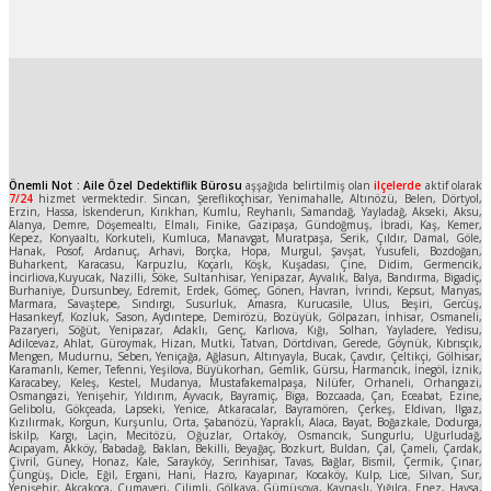
Önemli Not : Aile Özel Dedektiflik Bürosu
aşşağıda belirtilmiş olan
ilçelerde
aktif olarak
7/24
hizmet vermektedir. Sincan, Şereflikoçhisar, Yenimahalle, Altınözü, Belen, Dörtyol,
Erzin, Hassa, İskenderun, Kırıkhan, Kumlu, Reyhanlı, Samandağ, Yayladağ, Akseki, Aksu,
Alanya, Demre, Döşemealtı, Elmalı, Finike, Gazipaşa, Gündoğmuş, İbradi, Kaş, Kemer,
Kepez, Konyaaltı, Korkuteli, Kumluca, Manavgat, Muratpaşa, Serik, Çıldır, Damal, Göle,
Hanak, Posof, Ardanuç, Arhavi, Borçka, Hopa, Murgul, Şavşat, Yusufeli, Bozdoğan,
Buharkent, Karacasu, Karpuzlu, Koçarlı, Köşk, Kuşadası, Çine, Didim, Germencik,
İncirliova,Kuyucak, Nazilli, Söke, Sultanhisar, Yenipazar, Ayvalık, Balya, Bandırma, Bigadiç,
Burhaniye, Dursunbey, Edremit, Erdek, Gömeç, Gönen, Havran, İvrindi, Kepsut, Manyas,
Marmara, Savaştepe, Sındırgı, Susurluk, Amasra, Kurucasile, Ulus, Beşiri, Gercüş,
Hasankeyf, Kozluk, Sason, Aydıntepe, Demirözü, Bozüyük, Gölpazarı, İnhisar, Osmaneli,
Pazaryeri, Söğüt, Yenipazar, Adaklı, Genç, Karlıova, Kığı, Solhan, Yayladere, Yedisu,
Adilcevaz, Ahlat, Güroymak, Hizan, Mutki, Tatvan, Dörtdivan, Gerede, Göynük, Kıbrısçık,
Mengen, Mudurnu, Seben, Yeniçağa, Ağlasun, Altınyayla, Bucak, Çavdır, Çeltikçi, Gölhisar,
Karamanlı, Kemer, Tefenni, Yeşilova, Büyükorhan, Gemlik, Gürsu, Harmancık, İnegöl, İznik,
Karacabey, Keleş, Kestel, Mudanya, Mustafakemalpaşa, Nilüfer, Orhaneli, Orhangazi,
Osmangazi, Yenişehir, Yıldırım, Ayvacık, Bayramiç, Biga, Bozcaada, Çan, Eceabat, Ezine,
Gelibolu, Gökçeada, Lapseki, Yenice, Atkaracalar, Bayramören, Çerkeş, Eldivan, Ilgaz,
Kızılırmak, Korgun, Kurşunlu, Orta, Şabanözü, Yapraklı, Alaca, Bayat, Boğazkale, Dodurga,
İskilp, Kargı, Laçin, Mecitözü, Oğuzlar, Ortaköy, Osmancık, Sungurlu, Uğurludağ,
Acıpayam, Akköy, Babadağ, Baklan, Bekilli, Beyağaç, Bozkurt, Buldan, Çal, Çameli, Çardak,
Çivril, Güney, Honaz, Kale, Sarayköy, Serinhisar, Tavas, Bağlar, Bismil, Çermik, Çınar,
Çüngüş, Dicle, Eğil, Ergani, Hani, Hazro, Kayapınar, Kocaköy, Kulp, Lice, Silvan, Sur,
Yenişehir, Akçakoca, Cumayeri, Çilimli, Gölkaya, Gümüşova, Kaynaşlı, Yığılca, Enez, Havsa,