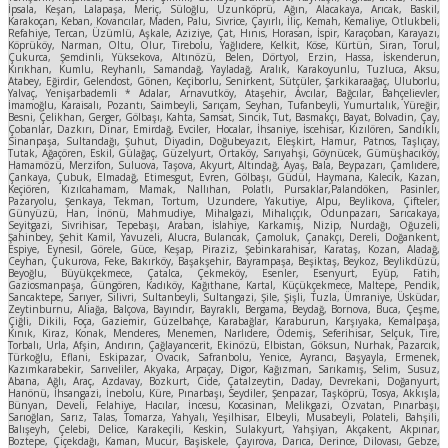
İpsala, Keşan, Lalapaşa, Meriç, Süloğlu, Uzunköprü, Ağın, Alacakaya, Arıcak, Baskil,
Karakoçan, Keban, Kovancılar, Maden, Palu, Sivrice, Çayırlı, İliç, Kemah, Kemaliye, Otlukbeli,
Refahiye, Tercan, Üzümlü, Aşkale, Aziziye, Çat, Hınıs, Horasan, İspir, Karaçoban, Karayazı,
Köprüköy, Narman, Oltu, Olur, Tirebolu, Yağlıdere, Kelkit, Köse, Kürtün, Siran, Torul,
Çukurca, Şemdinli, Yüksekova, Altınözü, Belen, Dörtyol, Erzin, Hassa, İskenderun,
Kırıkhan, Kumlu, Reyhanlı, Samandağ, Yayladağ, Aralık, Karakoyunlu, Tuzluca, Aksu,
Atabey, Eğirdir, Gelendost, Gönen, Keçiborlu, Senirkent, Sütçüler, Şarkikaraağaç, Uluborlu,
Yalvaç, Yenişarbademli * Adalar, Arnavutköy, Ataşehir, Avcılar, Bağcılar, Bahçelievler,
İmamoğlu, Karaisalı, Pozantı, Saimbeyli, Sarıçam, Seyhan, Tufanbeyli, Yumurtalık, Yüreğir,
Besni, Çelikhan, Gerger, Gölbaşı, Kahta, Samsat, Sincik, Tut, Basmakçı, Bayat, Bolvadin, Çay,
Çobanlar, Dazkırı, Dinar, Emirdağ, Evciler, Hocalar, İhsaniye, İscehisar, Kızılören, Sandıklı,
Sinanpaşa, Sultandağı, Şuhut, Diyadin, Doğubeyazıt, Eleşkirt, Hamur, Patnos, Taşlıçay,
Tutak, Ağaçören, Eskil, Gülağaç, Güzelyurt, Ortaköy, Sarıyahşi, Göynücek, Gümüşhacıköy,
Hamamözü, Merzifon, Suluova, Taşova, Akyurt, Altındağ, Ayaş, Bala, Beypazarı, Çamlıdere,
Çankaya, Çubuk, Elmadağ, Etimesgut, Evren, Gölbaşı, Güdül, Haymana, Kalecik, Kazan,
Keçiören, Kızılcahamam, Mamak, Nallıhan, Polatlı, Pursaklar,Palandöken, Pasinler,
Pazaryolu, Şenkaya, Tekman, Tortum, Uzundere, Yakutiye, Alpu, Beylikova, Çifteler,
Günyüzü, Han, İnönü, Mahmudiye, Mihalgazi, Mihalıççık, Odunpazarı, Sarıcakaya,
Seyitgazi, Sivrihisar, Tepebaşı, Araban, İslahiye, Karkamış, Nizip, Nurdağı, Oğuzeli,
Şahinbey, Şehit Kamil, Yavuzeli, Alucra, Bulancak, Çamoluk, Çanakçı, Dereli, Doğankent,
Espiye, Eynesil, Görele, Güce, Keşap, Piraziz, Şebinkarahisar, Karataş, Kozan, Aladağ,
Ceyhan, Çukurova, Feke, Bakırköy, Başakşehir, Bayrampaşa, Beşiktaş, Beykoz, Beylikdüzü,
Beyoğlu, Büyükçekmece, Çatalca, Çekmeköy, Esenler, Esenyurt, Eyüp, Fatih,
Gaziosmanpaşa, Güngören, Kadıköy, Kağıthane, Kartal, Küçükçekmece, Maltepe, Pendik,
Sancaktepe, Sarıyer, Silivri, Sultanbeyli, Sultangazi, Şile, Şişli, Tuzla, Ümraniye, Üsküdar,
Zeytinburnu, Aliağa, Balçova, Bayındır, Bayraklı, Bergama, Beydağ, Bornova, Buca, Çeşme,
Çiğli, Dikili, Foça, Gaziemir, Güzelbahçe, Karabağlar, Karaburun, Karşıyaka, Kemalpaşa,
Kınık, Kiraz, Konak, Menderes, Menemen, Narlıdere, Ödemiş, Seferihisar, Selçuk, Tire,
Torbalı, Urla, Afşin, Andırın, Çağlayancerit, Ekinözü, Elbistan, Göksun, Nurhak, Pazarcık,
Türkoğlu, Eflani, Eskipazar, Ovacık, Safranbolu, Yenice, Ayrancı, Başyayla, Ermenek,
Kazımkarabekir, Sarıveliler, Akyaka, Arpaçay, Digor, Kağızman, Sarıkamış, Selim, Susuz,
Abana, Ağlı, Araç, Azdavay, Bozkurt, Cide, Çatalzeytin, Daday, Devrekani, Doğanyurt,
Hanönü, İhsangazi, İnebolu, Küre, Pınarbaşı, Seydiler, Şenpazar, Taşköprü, Tosya, Akkışla,
Bünyan, Develi, Felahiye, Hacılar, İncesu, Kocasinan, Melikgazi, Özvatan, Pınarbaşı,
Sarıoğlan, Sarız, Talas, Tomarza, Yahyalı, Yeşilhisar, Elbeyli, Musabeyli, Polateli, Bahşili,
Balışeyh, Çelebi, Delice, Karakeçili, Keskin, Sulakyurt, Yahşiyan, Akçakent, Akpınar,
Boztepe, Çiçekdağı, Kaman, Mucur, Başiskele, Çayırova, Darıca, Derince, Dilovası, Gebze,