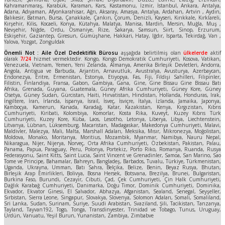
Kahramanmaraş, Karabük, Karaman, Kars, Kastamonu, İzmir, İstanbul, Ankara, Antalya,
Adana, Adıyaman, Afyonkarahisar, Ağrı, Aksaray, Amasya, Antalya, Ardahan, Artvin , Aydın,
Balıkesir, Batman, Bursa, Çanakkale, Çankırı, Çorum, Denizli, Kayseri, Kırıkkale, Kırklareli,
Kırşehir, Kilis, Kocaeli, Konya, Kütahya, Malatya, Manisa, Mardin, Mersin, Muğla, Muş ,
Nevşehir, Niğde, Ordu, Osmaniye, Rize, Sakarya, Samsun, Siirt, Sinop, Erzurum,
Eskişehir, Gaziantep, Giresun, Gümüşhane, Hakkari, Hatay, Iğdır, Isparta, Tekirdağ, Van ,
Yalova, Yozgat, Zonguldak
Önemli Not : Aile Özel Dedektiflik Bürosu
aşşağıda belirtilmiş olan
ülkelerde
aktif
olarak
7/24
hizmet vermektedir. Kongo, Kongo Demokratik Cumhuriyeti, Kosova, Vatikan,
Venezuela, Vietnam, Yemen, Yeni Zelanda, Almanya, Amerika Birleşik Devletleri, Andorra,
Angola, Antigua ve Barbuda, Arjantin, Arnavutluk, Avustralya, Avusturya, Azerbaycan,
Endonezya, Eritre, Ermenistan, Estonya, Etiyopya, Fas, Fiji, Fildişi Sahilleri, Filipinler,
Filistin, Finlandiya, Fransa, Gabon, Gambiya, Gana, Gine, Gine Bissau Gine Bissau Batı
Afrika, Grenada, Guyana, Guatemala, Güney Afrika Cumhuriyeti, Güney Kore, Güney
Osetya, Güney Sudan, Gürcistan, Haiti, Hırvatistan, Hindistan, Hollanda, Honduras, Irak,
İngiltere, İran, İrlanda, İspanya, İsrail, İsveç, İsviçre, İtalya, İzlanda, Jamaika, Japonya,
Kamboçya, Kamerun, Kanada, Karadağ, Katar, Kazakistan, Kenya, Kırgızistan, Kıbrıs
Cumhuriyeti, Kiribati, Kolombiya, Komorlar, Kosta Rika, Kuveyt, Kuzey Kıbrıs Türk
Cumhuriyeti, Kuzey Kore, Küba, Laos, Lesotho, Letonya, Liberya, Libya, Liechtenstein,
Litvanya, Lübnan, Lüksemburg, Macaristan, Madagaskar, Makedonya Cumhuriyeti, Malavi,
Maldivler, Malezya, Mali, Malta, Marshall Adaları, Meksika, Mısır, Mikronezya, Moğolistan,
Moldova, Monako, Moritanya, Moritius, Mozambik, Myanmar, Namibya, Nauru Nepal,
Nikaragua, Nijer, Nijerya, Norveç, Orta Afrika Cumhuriyeti, Özbekistan, Pakistan, Palau,
Panama, Papua, Paraguay, Peru, Polonya, Portekiz, Porto Riko, Romanya, Ruanda, Rusya
Federasyonu, Saint Kitts, Saint Lucia, Saint Vincent ve Grenadinler, Samoa, San Marino, Sao
Tome ve Principe, Bahamalar, Bahreyn, Bangladeş, Barbados, Tuvalu, Türkiye, Türkmenistan,
Uganda, Ukrayna, Umman, Batı Sahra, Belçika, Belize, Benin, Beyaz Rusya, Bhutan,
Birleşik Arap Emirlikleri, Bolivya, Bosna Hersek, Botsvana, Brezilya, Brunei, Bulgaristan,
Burkina Faso, Burundi, Cezayir, Cibuti, Çad, Çek Cumhuriyeti, Çin Halk Cumhuriyeti,
Dağlık Karabağ Cumhuriyeti, Danimarka, Doğu Timor, Dominik Cumhuriyeti, Dominika,
Ekvador, Ekvator Ginesi, El Salvador, Abhazya, Afganistan, Sealand, Senegal, Seyşeller,
Sırbistan, Sierra Leone, Singapur, Slovakya, Slovenya, Solomon Adaları, Somali, Somaliland,
Sri Lanka, Sudan, Surinam, Suriye, Suudi Arabistan, Svaziland, Şili, Tacikistan, Tanzanya,
Tayland, Tayvan192, Togo, Tonga, Transdinyester, Trinidad ve Tobago, Tunus, Uruguay,
Ürdün, Vanuatu, Yeşil Burun, Yunanistan, Zambiya, Zimbabve