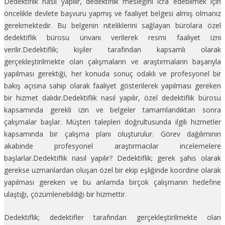
Dedektiflik nasıl yapılır, dedektiflik mesleğini icra edebilmek için
öncelikle devlete başvuru yapmış ve faaliyet belgesi almış olmanız
gerekmektedir. Bu belgenin niteliklerini sağlayan bürolara özel
dedektiflik bürosu ünvanı verilerek resmi faaliyet izni
verilir.Dedektiflik; kişiler tarafından kapsamlı olarak
gerçekleştirilmekte olan çalışmaların ve araştırmaların başarıyla
yapılması gerektiği, her konuda sonuç odaklı ve profesyonel bir
bakış açısına sahip olarak faaliyet gösterilerek yapılması gereken
bir hizmet dalıdır.Dedektiflik nasıl yapılır, özel dedektiflik bürosu
kapsamında gerekli izin ve belgeler tamamlandıktan sonra
çalışmalar başlar. Müşteri talepleri doğrultusunda ilgili hizmetler
kapsamında bir çalışma planı oluşturulur. Görev dağılımının
akabinde profesyonel araştırmacılar incelemelere
başlarlar.Dedektiflik nasıl yapılır? Dedektiflik; gerek şahıs olarak
gerekse uzmanlardan oluşan özel bir ekip eşliğinde koordine olarak
yapılması gereken ve bu anlamda birçok çalışmanın hedefine
ulaştığı, çözümlenebildiği bir hizmettir.
Dedektiflik; dedektifler tarafından gerçekleştirilmekte olan