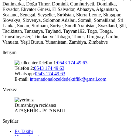
Danimarka, Doğu Timor, Dominik Cumhuriyeti, Dominika,
Ekvador, Ekvator Ginesi, El Salvador, Abhazya, Afganistan,
Sealand, Senegal, Seyşeller, Sırbistan, Sierra Leone, Singapur,
Slovakya, Slovenya, Solomon Adaları, Somali, Somaliland, Sri
Lanka, Sudan, Surinam, Suriye, Suudi Arabistan, Svaziland, Şili,
Tacikistan, Tanzanya, Tayland, Tayvan192, Togo, Tonga,
Transdinyester, Trinidad ve Tobago, Tunus, Uruguay, Ürdün,
Vanuatu, Yeşil Burun, Yunanistan, Zambiya, Zimbabve
İletişim
Telefon 1:
0543 174 49 63
Telefon 2:
0543 174 49 63
Whatsapp:
0543 174 49 63
E-mail:
internationalozeldedektiflik@gmail.com
Merkez
Dumankaya rezidansı
ATAŞEHİR - İSTANBUL
Sayfalar
Eş Takibi