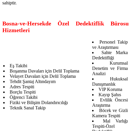
sahiptir.
Bosna-ve-Hersekde Özel Dedektiflik Bürosu
Hizmetleri
Personel Takip
ve Araştırması
Sahte Marka
Dedektifliği
Kurumsal
Eş Takibi
Denetim ve Firma
Boşanma Davaları için Delil Toplama
Analizi
Velayet Davaları için Delil Toplama
Hukuksal
Tehdit Şantaj Altındayım
Danışmanlık
Adres Tespiti
VIP Koruma
Borçlu Tespiti
Kayıp Şahıs
Öğrenci Takibi
Evlilik Öncesi
Fiziki ve Bilişim Dolandırıcılığı
Araştırma
Teknik Sanal Takip
Böcek ve Gizli
Kamera Tespiti
Mal Varlığı
Tespiti-Özel