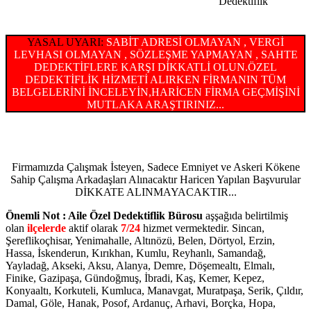
Dedektiflik
YASAL UYARI:
SABİT ADRESİ OLMAYAN , VERGİ
LEVHASI OLMAYAN , SÖZLEŞME YAPMAYAN , SAHTE
DEDEKTİFLERE KARŞI DİKKATLİ OLUN.ÖZEL
DEDEKTİFLİK HİZMETİ ALIRKEN FİRMANIN TÜM
BELGELERİNİ İNCELEYİN,HARİCEN FİRMA GEÇMİŞİNİ
MUTLAKA ARAŞTIRINIZ...
Firmamızda Çalışmak İsteyen, Sadece Emniyet ve Askeri Kökene
Sahip Çalışma Arkadaşları Alınacaktır Haricen Yapılan Başvurular
DİKKATE ALINMAYACAKTIR...
Önemli Not : Aile Özel Dedektiflik Bürosu
aşşağıda belirtilmiş
olan
ilçelerde
aktif olarak
7/24
hizmet vermektedir. Sincan,
Şereflikoçhisar, Yenimahalle, Altınözü, Belen, Dörtyol, Erzin,
Hassa, İskenderun, Kırıkhan, Kumlu, Reyhanlı, Samandağ,
Yayladağ, Akseki, Aksu, Alanya, Demre, Döşemealtı, Elmalı,
Finike, Gazipaşa, Gündoğmuş, İbradi, Kaş, Kemer, Kepez,
Konyaaltı, Korkuteli, Kumluca, Manavgat, Muratpaşa, Serik, Çıldır,
Damal, Göle, Hanak, Posof, Ardanuç, Arhavi, Borçka, Hopa,