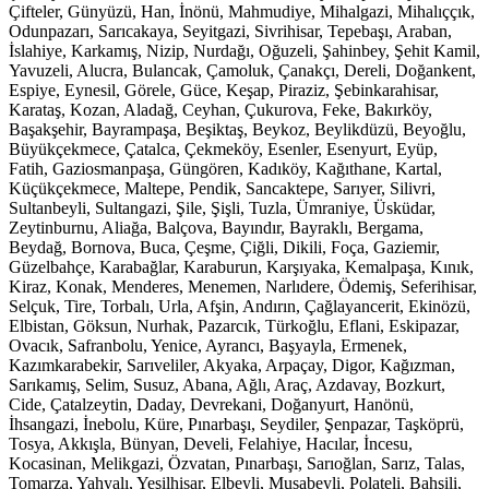
Çifteler, Günyüzü, Han, İnönü, Mahmudiye, Mihalgazi, Mihalıççık,
Odunpazarı, Sarıcakaya, Seyitgazi, Sivrihisar, Tepebaşı, Araban,
İslahiye, Karkamış, Nizip, Nurdağı, Oğuzeli, Şahinbey, Şehit Kamil,
Yavuzeli, Alucra, Bulancak, Çamoluk, Çanakçı, Dereli, Doğankent,
Espiye, Eynesil, Görele, Güce, Keşap, Piraziz, Şebinkarahisar,
Karataş, Kozan, Aladağ, Ceyhan, Çukurova, Feke, Bakırköy,
Başakşehir, Bayrampaşa, Beşiktaş, Beykoz, Beylikdüzü, Beyoğlu,
Büyükçekmece, Çatalca, Çekmeköy, Esenler, Esenyurt, Eyüp,
Fatih, Gaziosmanpaşa, Güngören, Kadıköy, Kağıthane, Kartal,
Küçükçekmece, Maltepe, Pendik, Sancaktepe, Sarıyer, Silivri,
Sultanbeyli, Sultangazi, Şile, Şişli, Tuzla, Ümraniye, Üsküdar,
Zeytinburnu, Aliağa, Balçova, Bayındır, Bayraklı, Bergama,
Beydağ, Bornova, Buca, Çeşme, Çiğli, Dikili, Foça, Gaziemir,
Güzelbahçe, Karabağlar, Karaburun, Karşıyaka, Kemalpaşa, Kınık,
Kiraz, Konak, Menderes, Menemen, Narlıdere, Ödemiş, Seferihisar,
Selçuk, Tire, Torbalı, Urla, Afşin, Andırın, Çağlayancerit, Ekinözü,
Elbistan, Göksun, Nurhak, Pazarcık, Türkoğlu, Eflani, Eskipazar,
Ovacık, Safranbolu, Yenice, Ayrancı, Başyayla, Ermenek,
Kazımkarabekir, Sarıveliler, Akyaka, Arpaçay, Digor, Kağızman,
Sarıkamış, Selim, Susuz, Abana, Ağlı, Araç, Azdavay, Bozkurt,
Cide, Çatalzeytin, Daday, Devrekani, Doğanyurt, Hanönü,
İhsangazi, İnebolu, Küre, Pınarbaşı, Seydiler, Şenpazar, Taşköprü,
Tosya, Akkışla, Bünyan, Develi, Felahiye, Hacılar, İncesu,
Kocasinan, Melikgazi, Özvatan, Pınarbaşı, Sarıoğlan, Sarız, Talas,
Tomarza, Yahyalı, Yeşilhisar, Elbeyli, Musabeyli, Polateli, Bahşili,