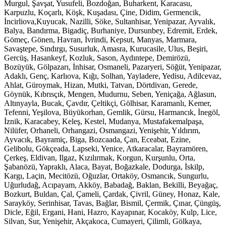
Murgul, Şavşat, Yusufeli, Bozdoğan, Buharkent, Karacasu,
Karpuzlu, Koçarlı, Köşk, Kuşadası, Çine, Didim, Germencik,
İncirliova,Kuyucak, Nazilli, Söke, Sultanhisar, Yenipazar, Ayvalık,
Balya, Bandırma, Bigadiç, Burhaniye, Dursunbey, Edremit, Erdek,
Gömeç, Gönen, Havran, İvrindi, Kepsut, Manyas, Marmara,
Savaştepe, Sındırgı, Susurluk, Amasra, Kurucasile, Ulus, Beşiri,
Gercüş, Hasankeyf, Kozluk, Sason, Aydıntepe, Demirözü,
Bozüyük, Gölpazarı, İnhisar, Osmaneli, Pazaryeri, Söğüt, Yenipazar,
Adaklı, Genç, Karlıova, Kığı, Solhan, Yayladere, Yedisu, Adilcevaz,
Ahlat, Güroymak, Hizan, Mutki, Tatvan, Dörtdivan, Gerede,
Göynük, Kıbrısçık, Mengen, Mudurnu, Seben, Yeniçağa, Ağlasun,
Altınyayla, Bucak, Çavdır, Çeltikçi, Gölhisar, Karamanlı, Kemer,
Tefenni, Yeşilova, Büyükorhan, Gemlik, Gürsu, Harmancık, İnegöl,
İznik, Karacabey, Keleş, Kestel, Mudanya, Mustafakemalpaşa,
Nilüfer, Orhaneli, Orhangazi, Osmangazi, Yenişehir, Yıldırım,
Ayvacık, Bayramiç, Biga, Bozcaada, Çan, Eceabat, Ezine,
Gelibolu, Gökçeada, Lapseki, Yenice, Atkaracalar, Bayramören,
Çerkeş, Eldivan, Ilgaz, Kızılırmak, Korgun, Kurşunlu, Orta,
Şabanözü, Yapraklı, Alaca, Bayat, Boğazkale, Dodurga, İskilp,
Kargı, Laçin, Mecitözü, Oğuzlar, Ortaköy, Osmancık, Sungurlu,
Uğurludağ, Acıpayam, Akköy, Babadağ, Baklan, Bekilli, Beyağaç,
Bozkurt, Buldan, Çal, Çameli, Çardak, Çivril, Güney, Honaz, Kale,
Sarayköy, Serinhisar, Tavas, Bağlar, Bismil, Çermik, Çınar, Çüngüş,
Dicle, Eğil, Ergani, Hani, Hazro, Kayapınar, Kocaköy, Kulp, Lice,
Silvan, Sur, Yenişehir, Akçakoca, Cumayeri, Çilimli, Gölkaya,