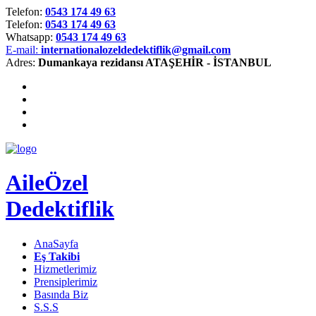
Telefon:
0543 174 49 63
Telefon:
0543 174 49 63
Whatsapp:
0543 174 49 63
E-mail:
internationalozeldedektiflik@gmail.com
Adres:
Dumankaya rezidansı ATAŞEHİR - İSTANBUL
Aile
Özel
Dedektiflik
AnaSayfa
Eş Takibi
Hizmetlerimiz
Prensiplerimiz
Basında Biz
S.S.S