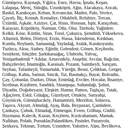
Gümüşova, Kaynaşlı, Yığılca, Enez, Havsa, İpsala, Keşan,
Lalapaşa, Meriç, Süloğlu, Uzunköprü, Ağın, Alacakaya, Arıcak,
Baskil, Karakoçan, Keban, Kovancılar, Maden, Palu, Sivrice,
Çayırlı, İliç, Kemah, Kemaliye, Otlukbeli, Refahiye, Tercan,
Üzümlü, Aşkale, Aziziye, Çat, Hınıs, Horasan, İspir, Karaçoban,
Karayazı, Köprüköy, Narman, Oltu, Olur, Tirebolu, Yağlıdere,
Kelkit, Köse, Kürtün, Siran, Torul, Çukurca, Şemdinli, Yüksekova,
Altınözü, Belen, Dörtyol, Erzin, Hassa, İskenderun, Kırıkhan,
Kumlu, Reyhanlı, Samandağ, Yayladağ, Aralık, Karakoyunlu,
Tuzluca, Aksu, Atabey, Eğirdir, Gelendost, Gönen, Keçiborlu,
Senirkent, Sütçüler, Şarkikaraağaç, Uluborlu, Yalvaç,
Yenişarbademli * Adalar, Arnavutköy, Ataşehir, Avcılar, Bağcılar,
Bahçelievler, İmamoğlu, Karaisalı, Pozantı, Saimbeyli, Sarıçam,
Seyhan, Tufanbeyli, Yumurtalık, Yüreğir, Besni, Çelikhan, Gerger,
Gölbaşı, Kahta, Samsat, Sincik, Tut, Basmakçı, Bayat, Bolvadin,
Çay, Çobanlar, Dazkırı, Dinar, Emirdağ, Evciler, Hocalar, İhsaniye,
İscehisar, Kızılören, Sandıklı, Sinanpaşa, Sultandağı, Şuhut,
Diyadin, Doğubeyazıt, Eleşkirt, Hamur, Patnos, Taşlıçay, Tutak,
Ağaçören, Eskil, Gülağaç, Güzelyurt, Ortaköy, Sarıyahşi,
Göynücek, Gümüşhacıköy, Hamamözü, Merzifon, Suluova,
Taşova, Akyurt, Altındağ, Ayaş, Bala, Beypazarı, Çamlıdere,
Çankaya, Çubuk, Elmadağ, Etimesgut, Evren, Gölbaşı, Güdül,
Haymana, Kalecik, Kazan, Keçiören, Kızılcahamam, Mamak,
Nallıhan, Polatlı, Pursaklar,Palandöken, Pasinler, Pazaryolu,
Şenkaya, Tekman, Tortum, Uzundere, Yakutiye, Alpu, Beylikova,