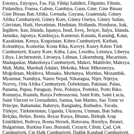
Estonya, Etiyopya, Fas, Fiji, Fildişi Sahilleri, Filipinler, Filistin,
Finlandiya, Fransa, Gabon, Gambiya, Gana, Gine, Gine Bissau
Gine Bissau Batı Afrika, Grenada, Guyana, Guatemala, Güney
Afrika Cumhuriyeti, Güney Kore, Güney Osetya, Güney Sudan,
Gürcistan, Haiti, Hırvatistan, Hindistan, Hollanda, Honduras, Irak,
İngiltere, İran, İrlanda, İspanya, İsrail, İsveç, İsviçre, İtalya, İzlanda,
Jamaika, Japonya, Kamboçya, Kamerun, Kanada, Karadağ, Katar,
Kazakistan, Kenya, Kırgızistan, Kıbrıs Cumhuriyeti, Kiribati,
Kolombiya, Komorlar, Kosta Rika, Kuveyt, Kuzey Kıbrıs Türk
Cumhuriyeti, Kuzey Kore, Küba, Laos, Lesotho, Letonya, Liberya,
Libya, Liechtenstein, Litvanya, Lübnan, Lüksemburg, Macaristan,
Madagaskar, Makedonya Cumhuriyeti, Malavi, Maldivler, Malezya,
Mali, Malta, Marshall Adaları, Meksika, Mısır, Mikronezya,
Moğolistan, Moldova, Monako, Moritanya, Moritius, Mozambik,
Myanmar, Namibya, Nauru Nepal, Nikaragua, Nijer, Nijerya,
Norveç, Orta Afrika Cumhuriyeti, Özbekistan, Pakistan, Palau,
Panama, Papua, Paraguay, Peru, Polonya, Portekiz, Porto Riko,
Romanya, Ruanda, Rusya Federasyonu, Saint Kitts, Saint Lucia,
Saint Vincent ve Grenadinler, Samoa, San Marino, Sao Tome ve
Principe, Bahamalar, Bahreyn, Bangladeş, Barbados, Tuvalu,
Türkiye, Türkmenistan, Uganda, Ukrayna, Umman, Batı Sahra,
Belçika, Belize, Benin, Beyaz Rusya, Bhutan, Birleşik Arap
Emirlikleri, Bolivya, Bosna Hersek, Botsvana, Brezilya, Brunei,
Bulgaristan, Burkina Faso, Burundi, Cezayir, Cibuti, Çad, Çek
Cumhuriyeti, Çin Halk Cumhuriyeti, Dağlık Karabağ Cumhuriyeti,