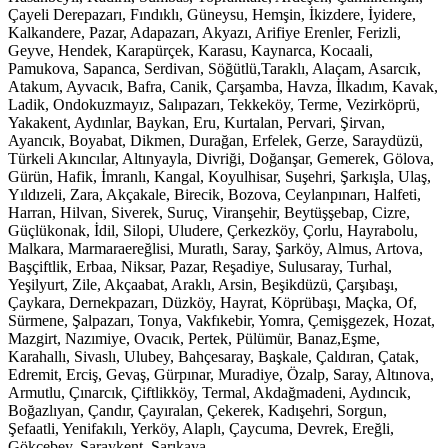
Çayeli Derepazarı, Fındıklı, Güneysu, Hemşin, İkizdere, İyidere,
Kalkandere, Pazar, Adapazarı, Akyazı, Arifiye Erenler, Ferizli,
Geyve, Hendek, Karapürçek, Karasu, Kaynarca, Kocaali,
Pamukova, Sapanca, Serdivan, Söğütlü,Taraklı, Alaçam, Asarcık,
Atakum, Ayvacık, Bafra, Canik, Çarşamba, Havza, İlkadım, Kavak,
Ladik, Ondokuzmayız, Salıpazarı, Tekkeköy, Terme, Vezirköprü,
Yakakent, Aydınlar, Baykan, Eru, Kurtalan, Pervari, Şirvan,
Ayancık, Boyabat, Dikmen, Durağan, Erfelek, Gerze, Saraydüzü,
Türkeli Akıncılar, Altınyayla, Divriği, Doğanşar, Gemerek, Gölova,
Gürün, Hafik, İmranlı, Kangal, Koyulhisar, Suşehri, Şarkışla, Ulaş,
Yıldızeli, Zara, Akçakale, Birecik, Bozova, Ceylanpınarı, Halfeti,
Harran, Hilvan, Siverek, Suruç, Viranşehir, Beytüşşebap, Cizre,
Güçlükonak, İdil, Silopi, Uludere, Çerkezköy, Çorlu, Hayrabolu,
Malkara, Marmaraereğlisi, Muratlı, Saray, Şarköy, Almus, Artova,
Başçiftlik, Erbaa, Niksar, Pazar, Reşadiye, Sulusaray, Turhal,
Yeşilyurt, Zile, Akçaabat, Araklı, Arsin, Beşikdüzü, Çarşıbaşı,
Çaykara, Dernekpazarı, Düzköy, Hayrat, Köprübaşı, Maçka, Of,
Sürmene, Şalpazarı, Tonya, Vakfıkebir, Yomra, Çemişgezek, Hozat,
Mazgirt, Nazımiye, Ovacık, Pertek, Pülümür, Banaz,Eşme,
Karahallı, Sivaslı, Ulubey, Bahçesaray, Başkale, Çaldıran, Çatak,
Edremit, Erciş, Gevaş, Gürpınar, Muradiye, Özalp, Saray, Altınova,
Armutlu, Çınarcık, Çiftlikköy, Termal, Akdağmadeni, Aydıncık,
Boğazlıyan, Çandır, Çayıralan, Çekerek, Kadışehri, Sorgun,
Şefaatli, Yenifakılı, Yerköy, Alaplı, Çaycuma, Devrek, Ereğli,
Gökçebey, Saraykent, Sarıkaya