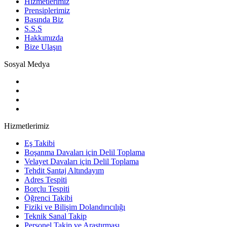
Hizmetlerimiz
Prensiplerimiz
Basında Biz
S.S.S
Hakkımızda
Bize Ulaşın
Sosyal Medya
Hizmetlerimiz
Eş Takibi
Boşanma Davaları için Delil Toplama
Velayet Davaları için Delil Toplama
Tehdit Şantaj Altındayım
Adres Tespiti
Borçlu Tespiti
Öğrenci Takibi
Fiziki ve Bilişim Dolandırıcılığı
Teknik Sanal Takip
Personel Takip ve Araştırması