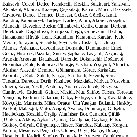
Balışeyh, Çelebi, Delice, Karakeçili, Keskin, Sulakyurt, Yahşiyan,
Akçakent, Akpınar, Boztepe, Çiçekdağı, Kaman, Mucur, Başiskele,
Çayırova, Darıca, Derince, Dilovası, Gebze, Gölcük, İzmit,
Kandıra, Karamürsel, Kartepe, Körfez, Ahırlı, Akören, Akşehir,
Altınekin, Beyşehir, Bozkır, Cihanbeyli, Çeltik, Çumra, Derbent,
Derebucak, Doğanhisar, Emirgazi, Ereğli, Güneysınır, Hadim,
Halkapınar, Hüyük, Ilgın, Kadınhanı, Karapınar, Karatay, Kulu,
Meram, Sarayönü, Selçuklu, Seydişehir, Taşkent, Tuzlukçu,
Altıntaş, Aslanapa, Çavdarhisar, Domaniç, Dumlupınar, Emet,
Gediz, Hisarcık, Pazarlar, Simav, Şaphane, Tavşanlı, Akçadağ,
Arapgir, Arguvan, Battalgazi, Darende, Doğanşehir, Doğanyol,
Hekimhan, Kale, Kuluncak, Pütürge, Yazıhan, Yeşilyurt, Ahmetli,
Akhisar, Alaşehir, Demirci, Gölmarmara, Görde, Kırkağaç,
Köprübaşı, Kula, Salihli, Sarıgöl, Saruhanlı, Selendi, Soma,
Turgutlu, Dargeçit, Derik, Kızıltepe, Mazıdağı, Midyat, Nusaybin,
Ömerli, Savur, Yeşilli, Akdeniz, Anamu, Aydıncık, Bozyazı,
Çamlıyayla, Erdemli, Gülnar, Mezitli, Mut, Silifke, Tarsus, Toroslar,
Yenişehir, Bodrum, Dalaman, Datça, Fethiye, Güllük, Kavaklıdere,
Köyçeğiz, Marmaris, Milas, Ortaca, Ula Yatağan, Bulanık, Hasköy,
Korkut, Malazgirt, Varto, Acıgöl, Avanos, Derinkuyu, Gülşehir,
Hacıbektaş, Kozaklı, Ürgüp, Altınhisar, Bor, Çamardı, Çiftlik
,Ulukışla, Akkuş, Aybastı, Çamaş, Çatalpınar, Çaybaşı, Fatsa,
Gölköy, Gülyalı, Gürgentepe, İkizce, Karadüz, Kabataş, Korgan,
Kumru, Mesudiye, Perşembe, Ulubey, Ünye, Bahçe, Düziçi,
Hasanbeyli, Kadirli, Sumbas, Toprakkale, Ardeşen, Çamlıhemşin,