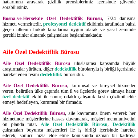
hatlarımızı arayarak gizlilik prensiplerimiz içerisinde güvenle
sorabilirsiniz.
Bosna-ve-Hersekde Özel Dedektiflik Bürosu
, 7/24 danışma
hizmeti vermektedir,
profesyonel dedektif
ekibimiz tarafından bahsi
geçen ülkenin hukuk kurallarına uygun olarak ve yasal zeminde
gerekli izinler alınarak çalışmalara başlanılmaktadır.
Aile Özel Dedektiflik Bürosu
Aile Özel Dedektiflik Bürosu
uluslararası kapsamda büyük
araştırmalar yürüten, diğer
dedektiflik
bürolarıyla iş birliği içerisinde
hareket eden resmi
dedektiflik
bürosudur.
Aile Özel Dedektiflik Bürosu
, kurumsal ve bireysel hizmetler
veren, belirtilen ülke çapında tüm il ve ilçelerde görev almaya hazır
özel dedektif
ekibi ile sonuç odaklı çalışarak kesin çözümü elde
etmeyi hedefleyen, kurumsal bir firmadır.
Aile Özel Dedektiflik Bürosu
, aile kavramına önem vererek her
hizmetinde müşterilerine hassas davranarak, müşteri memnuniyetini
ön planda tutar.
Aile Özel Dedektiflik Bürosu
,
Dedektiflik
çalışmaları boyunca müşterileri ile iş birliği içerisinde hareket
ederek, sonucu hızla elde etme konusunda uzman bir kadroya