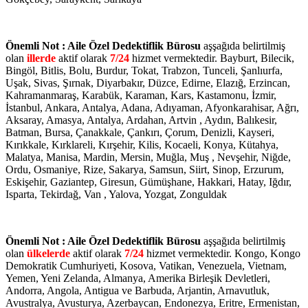
Önemli Not : Aile Özel Dedektiflik Bürosu
aşşağıda belirtilmiş
olan
illerde
aktif olarak
7/24
hizmet vermektedir. Bayburt, Bilecik,
Bingöl, Bitlis, Bolu, Burdur, Tokat, Trabzon, Tunceli, Şanlıurfa,
Uşak, Sivas, Şırnak, Diyarbakır, Düzce, Edirne, Elazığ, Erzincan,
Kahramanmaraş, Karabük, Karaman, Kars, Kastamonu, İzmir,
İstanbul, Ankara, Antalya, Adana, Adıyaman, Afyonkarahisar, Ağrı,
Aksaray, Amasya, Antalya, Ardahan, Artvin , Aydın, Balıkesir,
Batman, Bursa, Çanakkale, Çankırı, Çorum, Denizli, Kayseri,
Kırıkkale, Kırklareli, Kırşehir, Kilis, Kocaeli, Konya, Kütahya,
Malatya, Manisa, Mardin, Mersin, Muğla, Muş , Nevşehir, Niğde,
Ordu, Osmaniye, Rize, Sakarya, Samsun, Siirt, Sinop, Erzurum,
Eskişehir, Gaziantep, Giresun, Gümüşhane, Hakkari, Hatay, Iğdır,
Isparta, Tekirdağ, Van , Yalova, Yozgat, Zonguldak
Önemli Not : Aile Özel Dedektiflik Bürosu
aşşağıda belirtilmiş
olan
ülkelerde
aktif olarak
7/24
hizmet vermektedir. Kongo, Kongo
Demokratik Cumhuriyeti, Kosova, Vatikan, Venezuela, Vietnam,
Yemen, Yeni Zelanda, Almanya, Amerika Birleşik Devletleri,
Andorra, Angola, Antigua ve Barbuda, Arjantin, Arnavutluk,
Avustralya, Avusturya, Azerbaycan, Endonezya, Eritre, Ermenistan,