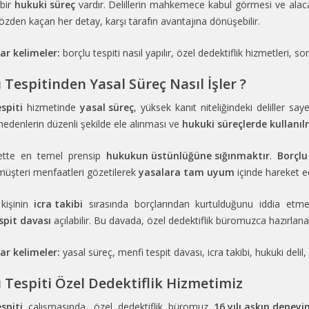
bir
hukuki süreç
vardır. Delillerin mahkemece kabul görmesi ve alac
Gözden kaçan her detay, karşı tarafın avantajına dönüşebilir.
ar kelimeler:
borçlu tespiti nasıl yapılır, özel dedektiflik hizmetleri, 
 Tespitinden Yasal Süreç Nasıl İşler ?
spiti
hizmetinde
yasal süreç
, yüksek kanıt niteliğindeki deliller s
edenlerin düzenli şekilde ele alınması ve
hukuki süreçlerde kullanı
ette en temel prensip
hukukun üstünlüğüne sığınmaktır
.
Borçlu
müşteri menfaatleri gözetilerek
yasalara tam uyum
içinde hareket edi
 kişinin
icra takibi
sırasında borçlarından kurtulduğunu iddia etm
spit davası
açılabilir. Bu davada, özel dedektiflik büromuzca hazırlan
ar kelimeler:
yasal süreç, menfi tespit davası, icra takibi, hukuki delil
 Tespiti Özel Dedektiflik Hizmetimiz
spiti
çalışmasında, özel dedektiflik büromuz
16 yılı aşkın deneyi