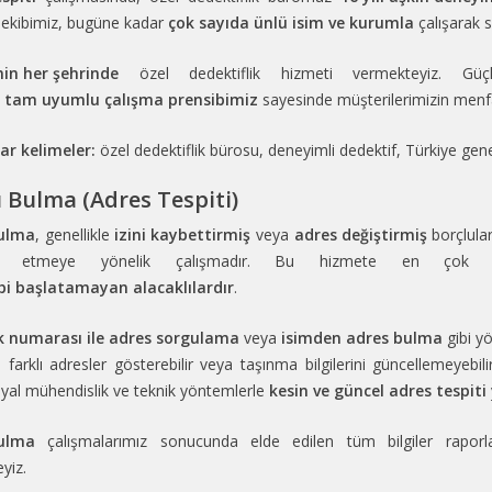
n ekibimiz, bugüne kadar
çok sayıda ünlü isim ve kurumla
çalışarak s
nin her şehrinde
özel dedektiflik hizmeti vermekteyiz. Güçl
 tam uyumlu çalışma prensibimiz
sayesinde müşterilerimizin menfa
ar kelimeler:
özel dedektiflik bürosu, deneyimli dedektif, Türkiye gen
 Bulma (Adres Tespiti)
bulma
, genellikle
izini kaybettirmiş
veya
adres değiştirmiş
borçlula
 etmeye yönelik çalışmadır. Bu hizmete en çok i
ibi başlatamayan alacaklılardır
.
k numarası ile adres sorgulama
veya
isimden adres bulma
gibi y
a farklı adresler gösterebilir veya taşınma bilgilerini güncellemeyebili
syal mühendislik ve teknik yöntemlerle
kesin ve güncel adres tespiti
bulma
çalışmalarımız sonucunda elde edilen tüm bilgiler raporla
yiz.