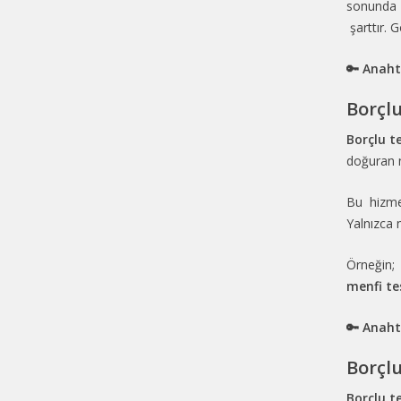
sonunda 
şarttır. 
🔑 Anaht
Borçlu
Borçlu te
doğuran n
Bu hizm
Yalnızca 
Örneğin;
menfi te
🔑 Anaht
Borçlu
Borçlu te