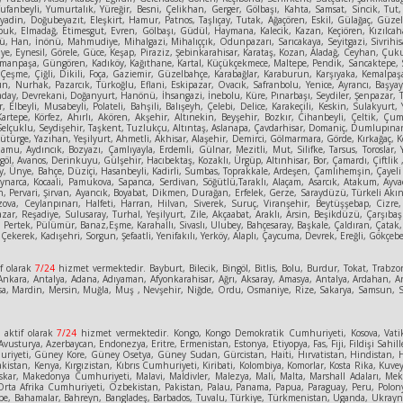
Tufanbeyli, Yumurtalık, Yüreğir, Besni, Çelikhan, Gerger, Gölbaşı, Kahta, Samsat, Sincik, Tut,
, Diyadin, Doğubeyazıt, Eleşkirt, Hamur, Patnos, Taşlıçay, Tutak, Ağaçören, Eskil, Gülağaç, 
ubuk, Elmadağ, Etimesgut, Evren, Gölbaşı, Güdül, Haymana, Kalecik, Kazan, Keçiören, Kızılcah
 Han, İnönü, Mahmudiye, Mihalgazi, Mihalıççık, Odunpazarı, Sarıcakaya, Seyitgazi, Sivrihisa
ye, Eynesil, Görele, Güce, Keşap, Piraziz, Şebinkarahisar, Karataş, Kozan, Aladağ, Ceyhan, Çuk
anpaşa, Güngören, Kadıköy, Kağıthane, Kartal, Küçükçekmece, Maltepe, Pendik, Sancaktepe, Sarıy
, Çeşme, Çiğli, Dikili, Foça, Gaziemir, Güzelbahçe, Karabağlar, Karaburun, Karşıyaka, Kemalpa
sun, Nurhak, Pazarcık, Türkoğlu, Eflani, Eskipazar, Ovacık, Safranbolu, Yenice, Ayrancı, Başya
aday, Devrekani, Doğanyurt, Hanönü, İhsangazi, İnebolu, Küre, Pınarbaşı, Seydiler, Şenpazar, Ta
r, Elbeyli, Musabeyli, Polateli, Bahşili, Balışeyh, Çelebi, Delice, Karakeçili, Keskin, Sulakyu
Kartepe, Körfez, Ahırlı, Akören, Akşehir, Altınekin, Beyşehir, Bozkır, Cihanbeyli, Çeltik, 
elçuklu, Seydişehir, Taşkent, Tuzlukçu, Altıntaş, Aslanapa, Çavdarhisar, Domaniç, Dumlupınar, 
rge, Yazıhan, Yeşilyurt, Ahmetli, Akhisar, Alaşehir, Demirci, Gölmarmara, Görde, Kırkağaç, Köp
amu, Aydıncık, Bozyazı, Çamlıyayla, Erdemli, Gülnar, Mezitli, Mut, Silifke, Tarsus, Toroslar,
göl, Avanos, Derinkuyu, Gülşehir, Hacıbektaş, Kozaklı, Ürgüp, Altınhisar, Bor, Çamardı, Çiftlik 
 Ünye, Bahçe, Düziçi, Hasanbeyli, Kadirli, Sumbas, Toprakkale, Ardeşen, Çamlıhemşin, Çayeli D
Kaynarca, Kocaali, Pamukova, Sapanca, Serdivan, Söğütlü,Taraklı, Alaçam, Asarcık, Atakum, A
, Pervari, Şirvan, Ayancık, Boyabat, Dikmen, Durağan, Erfelek, Gerze, Saraydüzü, Türkeli Akınc
 Bozova, Ceylanpınarı, Halfeti, Harran, Hilvan, Siverek, Suruç, Viranşehir, Beytüşşebap, Cizr
 Pazar, Reşadiye, Sulusaray, Turhal, Yeşilyurt, Zile, Akçaabat, Araklı, Arsin, Beşikdüzü, Çarş
 Pertek, Pülümür, Banaz,Eşme, Karahallı, Sivaslı, Ulubey, Bahçesaray, Başkale, Çaldıran, Çatak
Çekerek, Kadışehri, Sorgun, Şefaatli, Yenifakılı, Yerköy, Alaplı, Çaycuma, Devrek, Ereğli, Gökçeb
f olarak
7/24
hizmet vermektedir. Bayburt, Bilecik, Bingöl, Bitlis, Bolu, Burdur, Tokat, Trabzon
kara, Antalya, Adana, Adıyaman, Afyonkarahisar, Ağrı, Aksaray, Amasya, Antalya, Ardahan, Art
, Manisa, Mardin, Mersin, Muğla, Muş , Nevşehir, Niğde, Ordu, Osmaniye, Rize, Sakarya, Samsun
e
aktif olarak
7/24
hizmet vermektedir. Kongo, Kongo Demokratik Cumhuriyeti, Kosova, Vatik
vusturya, Azerbaycan, Endonezya, Eritre, Ermenistan, Estonya, Etiyopya, Fas, Fiji, Fildişi Sahill
eti, Güney Kore, Güney Osetya, Güney Sudan, Gürcistan, Haiti, Hırvatistan, Hindistan, Hollanda
kistan, Kenya, Kırgızistan, Kıbrıs Cumhuriyeti, Kiribati, Kolombiya, Komorlar, Kosta Rika, Kuv
skar, Makedonya Cumhuriyeti, Malavi, Maldivler, Malezya, Mali, Malta, Marshall Adaları, Mek
ta Afrika Cumhuriyeti, Özbekistan, Pakistan, Palau, Panama, Papua, Paraguay, Peru, Polony
ipe, Bahamalar, Bahreyn, Bangladeş, Barbados, Tuvalu, Türkiye, Türkmenistan, Uganda, Ukrayna