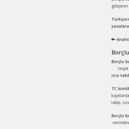
geliştire
Türkiye’
yasalara
🔑 Anaht
Borçlu
Borçlu 
tespit
icra tak
TC kimli
kayıtlard
takip, so
Borçlu 
vermekte