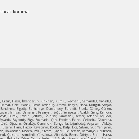
, alacak koruma
ol, Erzin, Hassa, İskenderun, Kırıkhan, Kumlu, Reyhanlı, Samandağ, Yayladağ,
 Damal, Göle, Hanak, Posof, Ardanuç, Arhavi, Borçka, Hopa, Murgul, Şavşat,
ya, Bandırma, Bigadiç, Burhaniye, Dursunbey, Edremit, Erdek, Gömeç, Gönen,
zarı, İnhisar, Osmaneli, Pazaryeri, Söğüt, Yenipazar, Adaklı, Genç, Karlıova,
la, Bucak, Çavdır, Çeltikçi, Gölhisar, Karamanlı, Kemer, Tefenni, Yeşilova,
yvacık, Bayramiç, Biga, Bozcaada, Çan, Eceabat, Ezine, Gelibolu, Gökçeada,
, Mecitözü, Oğuzlar, Ortaköy, Osmancık, Sungurlu, Uğurludağ, Acıpayam, Akköy,
, Ergani, Hani, Hazro, Kayapınar, Kocaköy, Kulp, Lice, Silvan, Sur, Yenişehir,
, Kovancılar, Maden, Palu, Sivrice, Çayırlı, İliç, Kemah, Kemaliye, Otlukbeli,
orul, Çukurca, Şemdinli, Yüksekova, Altınözü, Belen, Dörtyol, Erzin, Hassa,
ç, Uluborlu, Yalvaç, Yenişarbademli * Adalar, Arnavutköy, Ataşehir, Avcılar,