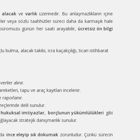
,
alacak
ve
varlık
üzerinedir. Bu anlaşmazlıkların içine
emeler veya sözlü taahhütler süreci daha da karmaşık hale
k büromuzu günün her saati arayabilir,
ücretsiz ön bilgi
lu bulma, alacak takibi, icra kaçakçılığı, ticari istihbarat
eriler alınır.
ketleri, tapu ve araç kayıtları incelenir.
 raporlanır.
reçlerinde delil sunulur.
,
hukuksal imtiyazlar
,
borçlunun yükümlülükleri
gibi
ğlayacak stratejik danışmanlık sunulur.
rda
ince eleyip sık dokumak
zorunludur. Çünkü sürecin