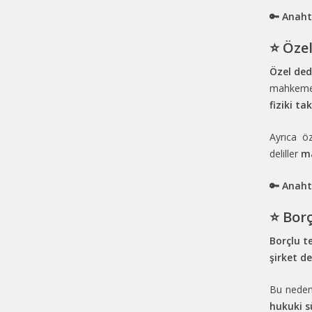
🔑 Anaht
⭐ Özel
Özel ded
mahkemel
fiziki ta
Ayrıca öz
deliller
m
🔑 Anaht
⭐ Bor
Borçlu te
şirket de
Bu neden
hukuki s