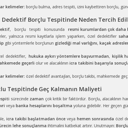
ar kelimeler:
borçlu bulma, adres tespiti, izini kaybettiren borçlu, g
 Dedektif Borçlu Tespitinde Neden Tercih Edil
ektif
, borçlu tespiti konusunda
resmi kurumlardan çok daha h
er, yalnızca resmi kayıtlarla işlem yaparken, özel dedektifler
saha
kip
gibi yöntemlerle borçlunun
gizlediği mal varlığını
,
kaçak adresler
el dedektifler,
hukuka aykırı yöntemlere başvurmadan
,
kişilik 
ahkemede geçerli
olur ve alacaklının
icra takibini başarıyla sonu
ar kelimeler:
özel dedektif avantajları, borçlu takibi, mahkemede geçerl
çlu Tespitinde Geç Kalmanın Maliyeti
spiti
sürecinde
zaman
çok kritik bir faktördür. Borçlu, alacaklının h
vri
veya
banka hesaplarını boşaltma
yoluna gidebilir. Her geçen g
le,
icra takibi başlatmadan önce
veya
hemen sonrasında
özel de
ürecin lehe sonuçlanma
ihtimalini katbekat artırır. Unutmayın:
Borçl