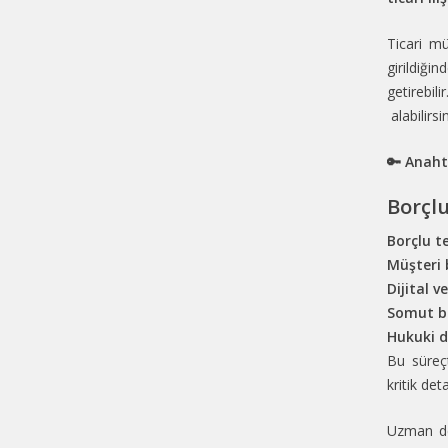
Ticari m
girildiği
getirebili
alabilirsin
🔑 Anaht
Borçlu
Borçlu te
Müşteri 
Dijital v
Somut bu
Hukuki d
Bu süre
kritik de
Uzman ded