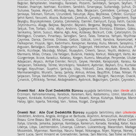
Bağcılar, Bahçelievler, İmamoğlu, Karaisalı, Pozantı, Saimbeyli, Sarıçam, Seyhan, 
Hocalar, İhsaniye, İscehisar, Kızılören, Sandıklı, Sinanpaşa, Sultandağı, Şuhut
Suluova, Taşova, Akyurt, Altındağ, Ayaş, Bala, Beypazarı, Çamlıdere, Çankaya, Ç
Şenkaya, Tekman, Tortum, Uzundere, Yakutiye, Alpu, Beylikova, Çifteler, Günyüzü,
Şehit Kamil, Yavuzeli, Alucra, Bulancak, Çamoluk, Çanakçı, Dereli, Doğankent, Espi
Beyoğlu, Büyükçekmece, Çatalca, Çekmeköy, Esenler, Esenyurt, Eyüp, Fatih, Gaziosm
Zeytinburnu, Aliağa, Balçova, Bayındır, Bayraklı, Bergama, Beydağ, Bornova, Buca
Selçuk, Tire, Torbalı, Urla, Afşin, Andırın, Çağlayancerit, Ekinözü, Elbistan, Gök
Sarıkamış, Selim, Susuz, Abana, Ağlı, Araç, Azdavay, Bozkurt, Cide, Çatalzeytin, D
Melikgazi, Özvatan, Pınarbaşı, Sarıoğlan, Sarız, Talas, Tomarza, Yahyalı, Yeşilhisa
Çayırova, Darıca, Derince, Dilovası, Gebze, Gölcük, İzmit, Kandıra, Karamürsel, 
Halkapınar, Hüyük, Ilgın, Kadınhanı, Karapınar, Karatay, Kulu, Meram, Sarayönü, S
Arguvan, Battalgazi, Darende, Doğanşehir, Doğanyol, Hekimhan, Kale, Kuluncak, Pütü
Derik, Kızıltepe, Mazıdağı, Midyat, Nusaybin, Ömerli, Savur, Yeşilli, Akdeniz, An
Marmaris, Milas, Ortaca, Ula Yatağan, Bulanık, Hasköy, Korkut, Malazgirt, Varto, Acı
Gürgentepe, İkizce, Karadüz, Kabataş, Korgan, Kumru, Mesudiye, Perşembe, Ulubey,
Adapazarı, Akyazı, Arifiye Erenler, Ferizli, Geyve, Hendek, Karapürçek, Karasu, 
Salıpazarı, Tekkeköy, Terme, Vezirköprü, Yakakent, Aydınlar, Baykan, Eru, Kurtalan
Kangal, Koyulhisar, Suşehri, Şarkışla, Ulaş, Yıldızeli, Zara, Akçakale, Birecik,
Marmaraereğlisi, Muratlı, Saray, Şarköy, Almus, Artova, Başçiftlik, Erbaa, Niksar,
Şalpazarı, Tonya, Vakfıkebir, Yomra, Çemişgezek, Hozat, Mazgirt, Nazımiye, Ovacık,
Çınarcık, Çiftlikköy, Termal, Akdağmadeni, Aydıncık, Boğazlıyan, Çandır, Çayıralan, 
Önemli Not : Aile Özel Dedektiflik Bürosu
aşşağıda belirtilmiş olan
illerde
akti
Erzincan, Kahramanmaraş, Karabük, Karaman, Kars, Kastamonu, İzmir, İstanbul, An
Kayseri, Kırıkkale, Kırklareli, Kırşehir, Kilis, Kocaeli, Konya, Kütahya, Malatya
Hatay, Iğdır, Isparta, Tekirdağ, Van , Yalova, Yozgat, Zonguldak
Önemli Not : Aile Özel Dedektiflik Bürosu
aşşağıda belirtilmiş olan
ülkelerd
Devletleri, Andorra, Angola, Antigua ve Barbuda, Arjantin, Arnavutluk, Avustralya, A
Bissau Gine Bissau Batı Afrika, Grenada, Guyana, Guatemala, Güney Afrika Cumhuriy
İtalya, İzlanda, Jamaika, Japonya, Kamboçya, Kamerun, Kanada, Karadağ, Katar, Kaza
Liberya, Libya, Liechtenstein, Litvanya, Lübnan, Lüksemburg, Macaristan, Madaga
Mozambik, Myanmar, Namibya, Nauru Nepal, Nikaragua, Nijer, Nijerya, Norveç, Or
Saint Lucia, Saint Vincent ve Grenadinler, Samoa, San Marino, Sao Tome ve Princ