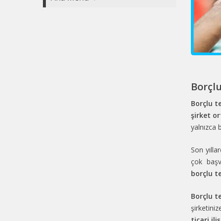
Borçlu
Borçlu te
şirket or
yalnızca 
Son yılla
çok başv
borçlu t
Borçlu te
şirketini
ticari iliş