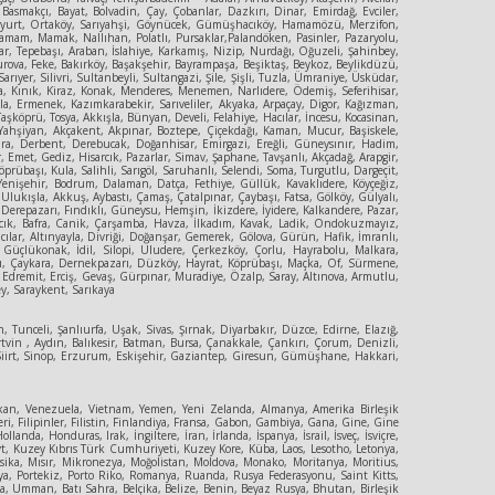
 Basmakçı, Bayat, Bolvadin, Çay, Çobanlar, Dazkırı, Dinar, Emirdağ, Evciler,
Güzelyurt, Ortaköy, Sarıyahşi, Göynücek, Gümüşhacıköy, Hamamözü, Merzifon,
amam, Mamak, Nallıhan, Polatlı, Pursaklar,Palandöken, Pasinler, Pazaryolu,
r, Tepebaşı, Araban, İslahiye, Karkamış, Nizip, Nurdağı, Oğuzeli, Şahinbey,
urova, Feke, Bakırköy, Başakşehir, Bayrampaşa, Beşiktaş, Beykoz, Beylikdüzü,
er, Silivri, Sultanbeyli, Sultangazi, Şile, Şişli, Tuzla, Ümraniye, Üsküdar,
şa, Kınık, Kiraz, Konak, Menderes, Menemen, Narlıdere, Ödemiş, Seferihisar,
yla, Ermenek, Kazımkarabekir, Sarıveliler, Akyaka, Arpaçay, Digor, Kağızman,
şköprü, Tosya, Akkışla, Bünyan, Develi, Felahiye, Hacılar, İncesu, Kocasinan,
rt, Yahşiyan, Akçakent, Akpınar, Boztepe, Çiçekdağı, Kaman, Mucur, Başiskele,
Çumra, Derbent, Derebucak, Doğanhisar, Emirgazi, Ereğli, Güneysınır, Hadim,
Emet, Gediz, Hisarcık, Pazarlar, Simav, Şaphane, Tavşanlı, Akçadağ, Arapgir,
rübaşı, Kula, Salihli, Sarıgöl, Saruhanlı, Selendi, Soma, Turgutlu, Dargeçit,
 Yenişehir, Bodrum, Dalaman, Datça, Fethiye, Güllük, Kavaklıdere, Köyçeğiz,
,Ulukışla, Akkuş, Aybastı, Çamaş, Çatalpınar, Çaybaşı, Fatsa, Gölköy, Gülyalı,
erepazarı, Fındıklı, Güneysu, Hemşin, İkizdere, İyidere, Kalkandere, Pazar,
yvacık, Bafra, Canik, Çarşamba, Havza, İlkadım, Kavak, Ladik, Ondokuzmayız,
ılar, Altınyayla, Divriği, Doğanşar, Gemerek, Gölova, Gürün, Hafik, İmranlı,
e, Güçlükonak, İdil, Silopi, Uludere, Çerkezköy, Çorlu, Hayrabolu, Malkara,
ıbaşı, Çaykara, Dernekpazarı, Düzköy, Hayrat, Köprübaşı, Maçka, Of, Sürmene,
, Edremit, Erciş, Gevaş, Gürpınar, Muradiye, Özalp, Saray, Altınova, Armutlu,
ey, Saraykent, Sarıkaya
, Tunceli, Şanlıurfa, Uşak, Sivas, Şırnak, Diyarbakır, Düzce, Edirne, Elazığ,
vin , Aydın, Balıkesir, Batman, Bursa, Çanakkale, Çankırı, Çorum, Denizli,
, Siirt, Sinop, Erzurum, Eskişehir, Gaziantep, Giresun, Gümüşhane, Hakkari,
an, Venezuela, Vietnam, Yemen, Yeni Zelanda, Almanya, Amerika Birleşik
eri, Filipinler, Filistin, Finlandiya, Fransa, Gabon, Gambiya, Gana, Gine, Gine
, Honduras, Irak, İngiltere, İran, İrlanda, İspanya, İsrail, İsveç, İsviçre,
eyt, Kuzey Kıbrıs Türk Cumhuriyeti, Kuzey Kore, Küba, Laos, Lesotho, Letonya,
sika, Mısır, Mikronezya, Moğolistan, Moldova, Monako, Moritanya, Moritius,
a, Portekiz, Porto Riko, Romanya, Ruanda, Rusya Federasyonu, Saint Kitts,
, Umman, Batı Sahra, Belçika, Belize, Benin, Beyaz Rusya, Bhutan, Birleşik