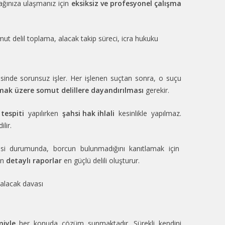
ağınıza ulaşmanız için
eksiksiz ve profesyonel çalışma
somut delil toplama, alacak takip süreci, icra hukuku
ayesinde sorunsuz işler. Her işlenen suçtan sonra, o suçu
lmak üzere somut delillere dayandırılması
gerekir.
 tespiti
yapılırken
şahsi hak ihlali
kesinlikle yapılmaz.
lir.
esi durumunda, borcun bulunmadığını kanıtlamak için
an
detaylı raporlar
en güçlü delili oluşturur.
, alacak davası
miyle
her konuda çözüm sunmaktadır. Sürekli kendini