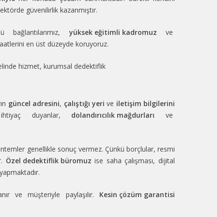
ektörde güvenilirlik kazanmıştır.
ü bağlantılarımız,
yüksek eğitimli kadromuz
ve
atlerini en üst düzeyde koruyoruz.
elinde hizmet, kurumsal dedektiflik
rın
güncel adresini
,
çalıştığı yeri
ve
iletişim bilgilerini
htiyaç duyanlar,
dolandırıcılık mağdurları
ve
öntemler genellikle sonuç vermez. Çünkü borçlular, resmi
r.
Özel dedektiflik büromuz
ise saha çalışması, dijital
yapmaktadır.
nır ve müşteriyle paylaşılır.
Kesin çözüm garantisi