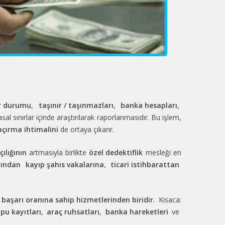
ir durumu
,
taşınır / taşınmazları
,
banka hesapları
,
sal sınırlar içinde araştırılarak raporlanmasıdır. Bu işlem,
çırma ihtimalini
de ortaya çıkarır.
çılığının
artmasıyla birlikte
özel dedektiflik
mesleği en
rından
kayıp şahıs vakalarına
,
ticari istihbarattan
 başarı oranına sahip hizmetlerinden biridir
. Kısaca:
pu kayıtları
,
araç ruhsatları
,
banka hareketleri
ve