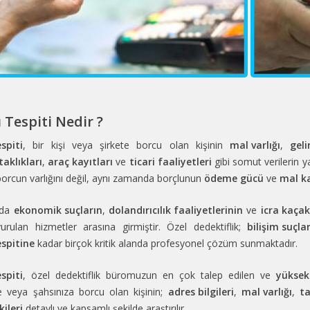
 Tespiti Nedir ?
spiti
, bir kişi veya şirkete borcu olan kişinin
mal varlığı
,
gel
taklıkları
,
araç kayıtları
ve
ticari faaliyetleri
gibi somut verilerin ya
borcun varlığını değil, aynı zamanda borçlunun
ödeme gücü
ve
mal ka
rda
ekonomik suçların
,
dolandırıcılık faaliyetlerinin
ve
icra kaçak
urulan hizmetler arasına girmiştir. Özel dedektiflik;
bilişim suçla
espitine
kadar birçok kritik alanda profesyonel çözüm sunmaktadır.
spiti
, özel dedektiflik büromuzun en çok talep edilen ve
yüksek
ze veya şahsınıza borcu olan kişinin;
adres bilgileri
,
mal varlığı
,
ta
kileri
detaylı ve kapsamlı şekilde araştırılır.