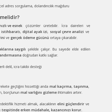
üncel adres sorgulama, dolandırıcılık mağduru
melidir?
ızlı ve esnek
çözümler üretebilir. İcra daireleri ve
 istihbaratı
,
dijital ayak izi
,
sosyal çevre analizi
ve
ini
ve
gerçek ödeme gücünü
ortaya çıkarabilir.
haklarına saygılı
şekilde çalışır. Bu sayede elde edilen
çlandırmasına
doğrudan katkı sağlar.
i delil, icra takibi desteği
arekete geçtiğini hissettiği anda
mal kaçırma
,
taşınma
,
ün, borçlunun
mal varlığını gizleme
ihtimalini artırır.
dektiflik hizmeti almak, alacaklının
elini güçlendirir
ve
u tespitinde erken müdahale, kazancınızı korur.