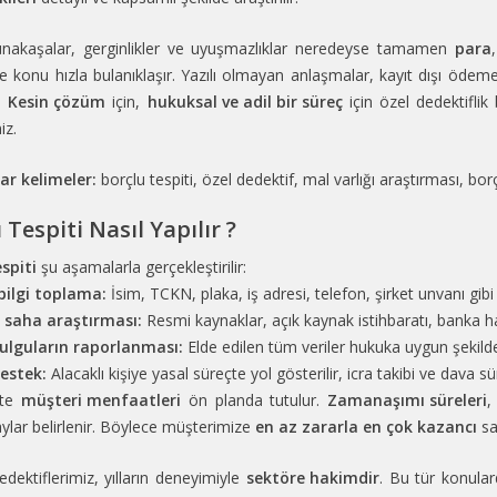
ünakaşalar, gerginlikler ve uyuşmazlıklar neredeyse tamamen
para
nde konu hızla bulanıklaşır. Yazılı olmayan anlaşmalar, kayıt dışı öd
r.
Kesin çözüm
için,
hukuksal ve adil bir süreç
için özel dedektifli
iz.
ar kelimeler:
borçlu tespiti, özel dedektif, mal varlığı araştırması, borç
 Tespiti Nasıl Yapılır ?
spiti
şu aşamalarla gerçekleştirilir:
bilgi toplama:
İsim, TCKN, plaka, iş adresi, telefon, şirket unvanı gibi v
e saha araştırması:
Resmi kaynaklar, açık kaynak istihbaratı, banka hare
lguların raporlanması:
Elde edilen tüm veriler hukuka uygun şekilde
estek:
Alacaklı kişiye yasal süreçte yol gösterilir, icra takibi ve dava sü
çte
müşteri menfaatleri
ön planda tutulur.
Zamanaşımı süreleri
taylar belirlenir. Böylece müşterimize
en az zararla en çok kazancı
sa
ektiflerimiz, yılların deneyimiyle
sektöre hakimdir
. Bu tür konula