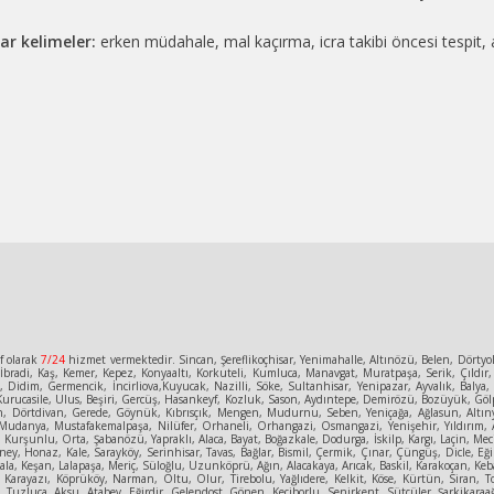
ar kelimeler:
erken müdahale, mal kaçırma, icra takibi öncesi tespit
f olarak
7/24
hizmet vermektedir. Sincan, Şereflikoçhisar, Yenimahalle, Altınözü, Belen, Dörty
bradi, Kaş, Kemer, Kepez, Konyaaltı, Korkuteli, Kumluca, Manavgat, Muratpaşa, Serik, Çıldır,
e, Didim, Germencik, İncirliova,Kuyucak, Nazilli, Söke, Sultanhisar, Yenipazar, Ayvalık, Bal
urucasile, Ulus, Beşiri, Gercüş, Hasankeyf, Kozluk, Sason, Aydıntepe, Demirözü, Bozüyük, Gölpa
n, Dörtdivan, Gerede, Göynük, Kıbrısçık, Mengen, Mudurnu, Seben, Yeniçağa, Ağlasun, Altınyay
Mudanya, Mustafakemalpaşa, Nilüfer, Orhaneli, Orhangazi, Osmangazi, Yenişehir, Yıldırım, A
un, Kurşunlu, Orta, Şabanözü, Yapraklı, Alaca, Bayat, Boğazkale, Dodurga, İskilp, Kargı, Laçin
ey, Honaz, Kale, Sarayköy, Serinhisar, Tavas, Bağlar, Bismil, Çermik, Çınar, Çüngüş, Dicle, Eğil
la, Keşan, Lalapaşa, Meriç, Süloğlu, Uzunköprü, Ağın, Alacakaya, Arıcak, Baskil, Karakoçan, Keban
, Karayazı, Köprüköy, Narman, Oltu, Olur, Tirebolu, Yağlıdere, Kelkit, Köse, Kürtün, Siran, T
uzluca, Aksu, Atabey, Eğirdir, Gelendost, Gönen, Keçiborlu, Senirkent, Sütçüler, Şarkikaraağa