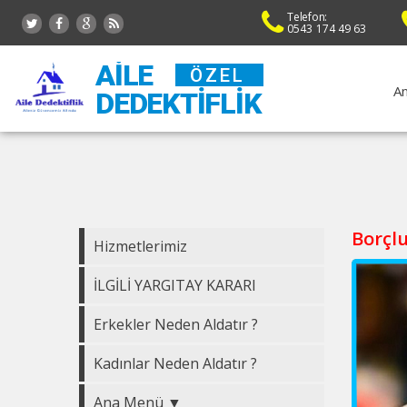
Telefon:
0543 174 49 63
AILE
ÖZEL
An
DEDEKTIFLIK
Borçlu
Hizmetlerimiz
İLGİLİ YARGITAY KARARI
Erkekler Neden Aldatır ?
Kadınlar Neden Aldatır ?
Ana Menü ▼