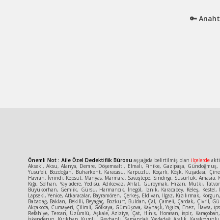
🔑 Anaht
Önemli Not : Aile Özel Dedektiflik Bürosu
aşşağıda belirtilmiş olan
ilçelerde
akti
Akseki, Aksu, Alanya, Demre, Döşemealtı, Elmalı, Finike, Gazipaşa, Gündoğmuş, İ
Yusufeli, Bozdoğan, Buharkent, Karacasu, Karpuzlu, Koçarlı, Köşk, Kuşadası, Çin
Havran, İvrindi, Kepsut, Manyas, Marmara, Savaştepe, Sındırgı, Susurluk, Amasra, K
Kığı, Solhan, Yayladere, Yedisu, Adilcevaz, Ahlat, Güroymak, Hizan, Mutki, Tatva
Büyükorhan, Gemlik, Gürsu, Harmancık, İnegöl, İznik, Karacabey, Keleş, Kestel, 
Lapseki, Yenice, Atkaracalar, Bayramören, Çerkeş, Eldivan, Ilgaz, Kızılırmak, Korg
Babadağ, Baklan, Bekilli, Beyağaç, Bozkurt, Buldan, Çal, Çameli, Çardak, Çivril, Gün
Akçakoca, Cumayeri, Çilimli, Gölkaya, Gümüşova, Kaynaşlı, Yığılca, Enez, Havsa, İpsa
Refahiye, Tercan, Üzümlü, Aşkale, Aziziye, Çat, Hınıs, Horasan, İspir, Karaçoban
İskenderun, Kırıkhan, Kumlu, Reyhanlı, Samandağ, Yayladağ, Aralık, Karakoyunlu, T