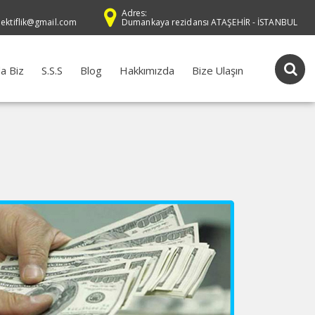
Adres:
dektiflik@gmail.com
Dumankaya rezidansı ATAŞEHİR - İSTANBUL
a Biz
S.S.S
Blog
Hakkımızda
Bize Ulaşın