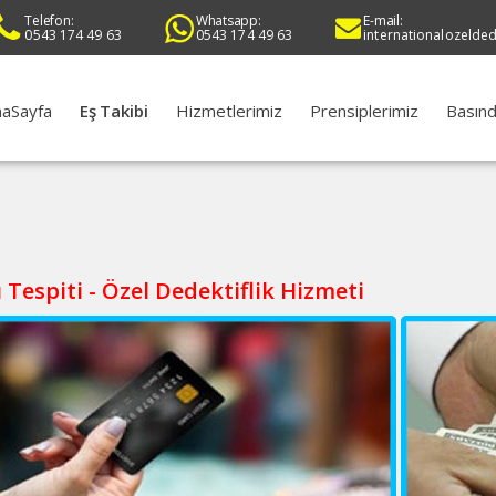
Telefon:
Whatsapp:
E-mail:
0543 174 49 63
0543 174 49 63
internationalozelde
aSayfa
Eş Takibi
Hizmetlerimiz
Prensiplerimiz
Basınd
 Tespiti - Özel Dedektiflik Hizmeti